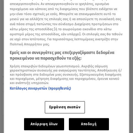
απενεργοποιηθούν. Αν απενεργοποιηθούν οι ιχνηλάτες, ορισμένο
περιεχόμενο και κάποιες από τις διαφημίσεις που βλέπετε ενδέχεται να
μην είναι τόσο σχετικές με εσάς. Μπορείτε να επανεμφανίσετε αυτό το
μενού για να αλλάξετε τις επιλογές σας ή να αποσύρετε τη συναίνεσή σας
ανά πάσα στιγμή πατώντας τον σύνδεσμο Διαχείριση προτιμήσεων στο
κάτω μέρος της ιστοσελίδας [ή το αιωρούμενο εικονίδιο στο κάτω
αριστερό μέρος της ιστοσελίδας, εάν υπάρχει]. Οι επιλογές σας θα τεθούν
σε ισχύ στον Ιστότοπος. Για περισσότερες λεπτομέρειες ανατρέξτε στην
Πολιτική Απορρήτου μας.
Εμείς και οι συνεργάτες μας επεξεργαζόμαστε δεδομένα
προκειμένου να παρασχεθούν τα εξής:
Χρήση επακριβών δεδομένων γεωεντοπισμού. Ακριβής σάρωση
χαρακτηριστικών συσκευής για αναγνώριση ταυτότητας. Αποθήκευση ή/
και πρόσβαση στα δεδομένα μιας συσκευής. Εξατομικευμένη διαφήμιση
04.04.23, 17:01
και περιεχόμενο, μέτρηση διαφήμισης και περιεχομένου, έρευνα κοινού
Θλίψη για τη σύζυγο γνωστού
και ανάπτυξη υπηρεσιών.
Κατάλογος συνεργατών (προμηθευτές)
φωτογράφου - Πέθανε ξαφνικά στην
Καππαδοκία
Εμφάνιση σκοπών
Απόρριψη όλων
Αποδοχή