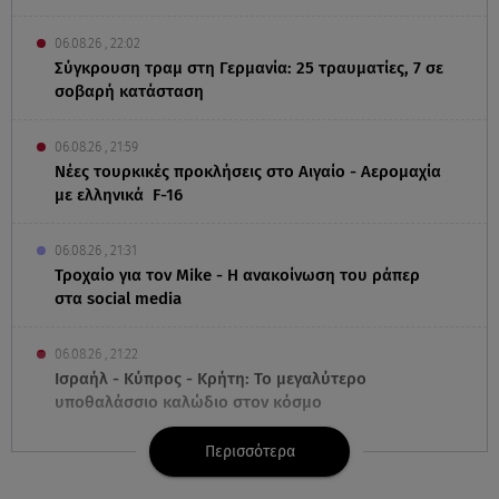
06.08.26 , 22:02
Σύγκρουση τραμ στη Γερμανία: 25 τραυματίες, 7 σε
σοβαρή κατάσταση
06.08.26 , 21:59
Νέες τουρκικές προκλήσεις στο Αιγαίο - Αερομαχία
με ελληνικά F-16
06.08.26 , 21:31
Τροχαίο για τον Mike - Η ανακοίνωση του ράπερ
στα social media
06.08.26 , 21:22
Ισραήλ - Κύπρος - Κρήτη: Το μεγαλύτερο
υποθαλάσσιο καλώδιο στον κόσμο
Περισσότερα
06.08.26 , 21:07
Motor Oil: Δωρεά πυροσβεστικών οχημάτων και