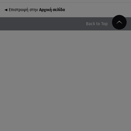
εξοπλισμού στον Άγιο Βασίλειο
Επιστροφή στην
Αρχική σελίδα
06.08.26 , 20:49
Άκης Παυλόπουλος: Η τρυφερή εξομολόγηση της
Back to Top
συζύγου του, Ελένης Φωτοπούλου
06.08.26 , 20:25
Πώς επικοινωνούν τα ελικόπτερα στη φωτιά και ο
ρόλος του «συνδέσμου»
06.08.26 , 20:16
Αθηνά Οικονομάκου από την Μπόρα Μπόρα:
«Έσκασε όλη η κούραση του χειμώνα»
06.08.26 , 20:04
Σαμοθράκη: Συγκλονιστική διάσωση 15χρονης από
δύσβατο φαράγγι
06.08.26 , 19:44