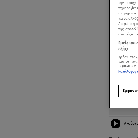
την παροχή 
τεχνολογίες
διαφημίσεις
για να αλλά
Διαχείριση 
της ιστοσελί
ανατρέξτε σ
Εμείς και
εξής:
Χρήση επακ
ταυτότητας.
περιεχόμενο
Κατάλογος 
Δείτε περισσ
Πρόσθηκη star
Εμφάνισ
Ακούστ