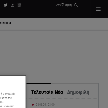
Αναζήτηση
ΚΙΝΗΤΟ
Τελευταία Νέα
Δημοφιλή
 ή μοναδικά
α καταστεί
 που
08.08.26 , 03:00
να με σκοπό