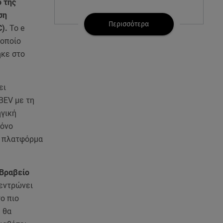
ο της
07.08.26 , 21:32
ση
Κρήτη: Τουρίστας ρωτούσε
Περισσότερα
C).
Το e
πόσο να πληρώσει για να
 οποίο
ασελγήσει σε 10χρονη
ηκε στο
07.08.26 , 21:17
Κλήρωση Eurojackpot
ει
7/8/2026: Οι τυχεροί αριθμοί για
BEV με τη
τα 32.000.000 ευρώ
ηγική
μόνο
07.08.26 , 21:03
Σε τρία επίπεδα οι παραβιάσεις
α πλατφόρμα
της Τουρκίας στο Αιγαίο
 Βραβείο
07.08.26 , 21:00
MINI Aceman E: Τα αξεσουάρ για
κεντρώνει
περιπετειώδεις διαδρομές
ο πιο
 θα
07.08.26 , 20:47