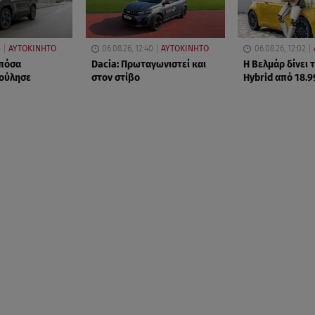
5
ΑΥΤΟΚΙΝΗΤΟ
06.08.26, 12:40
ΑΥΤΟΚΙΝΗΤΟ
06.08.26, 12:02
 πόσα
Dacia: Πρωταγωνιστεί και
Η Βελμάρ δίνει τ
πούλησε
στον στίβο
Hybrid από 18.