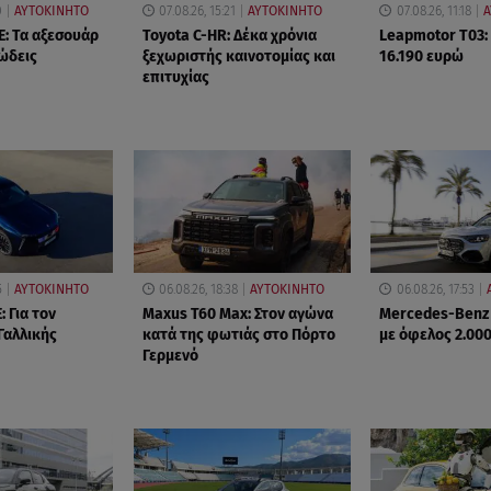
0
ΑΥΤΟΚΙΝΗΤΟ
07.08.26, 15:21
ΑΥΤΟΚΙΝΗΤΟ
07.08.26, 11:18
Α
E: Τα αξεσουάρ
Toyota C-HR: Δέκα χρόνια
Leapmotor T03:
ιώδεις
ξεχωριστής καινοτομίας και
16.190 ευρώ
επιτυχίας
5
ΑΥΤΟΚΙΝΗΤΟ
06.08.26, 18:38
ΑΥΤΟΚΙΝΗΤΟ
06.08.26, 17:53
: Για τον
Maxus T60 Max: Στον αγώνα
Mercedes-Benz
Γαλλικής
κατά της φωτιάς στο Πόρτο
με όφελος 2.00
Γερμενό