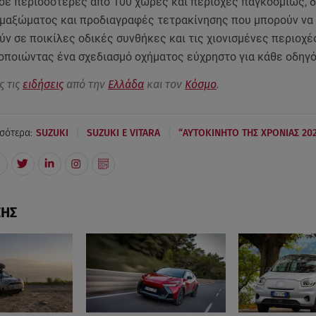
 σε περισσότερες από 100 χώρες και περιοχές παγκοσμίως, δ
αμαξώματος και προδιαγραφές τετρακίνησης που μπορούν να
ν σε ποικίλες οδικές συνθήκες και τις χιονισμένες περιοχέ
λοποιώντας ένα σχεδιασμό οχήματος εύχρηστο για κάθε οδηγ
ς τις
ειδήσεις
από την
Ελλάδα
και τον
Κόσμο
.
|
|
σότερα:
SUZUKI
SUZUKI E VITARA
“ΑΥΤΟΚΙΝΗΤΟ ΤΗΣ ΧΡΟΝΙΑΣ 202
ΣΗΣ