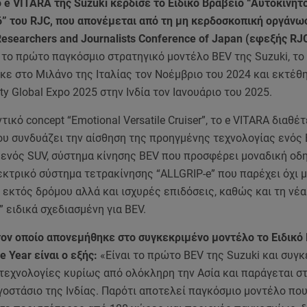
 e VITARA της Suzuki κέρδισε το Ειδικό Βραβείο “Αυτοκίνητ
6” του RJC, που απονέμεται από τη μη κερδοσκοπική οργάνω
esearchers and Journalists Conference of Japan (εφεξής RJ
 το πρώτο παγκόσμιο στρατηγικό μοντέλο BEV της Suzuki, το
ε στο Μιλάνο της Ιταλίας τον Νοέμβριο του 2024 και εκτέθ
ity Global Expo 2025 στην Ινδία τον Ιανουάριο του 2025.
ικό concept “Emotional Versatile Cruiser”, το e VITARA διαθέτ
ου συνδυάζει την αίσθηση της προηγμένης τεχνολογίας ενός 
 ενός SUV, σύστημα κίνησης BEV που προσφέρει μοναδική οδ
εκτρικό σύστημα τετρακίνησης “ALLGRIP-e” που παρέχει όχι 
 εκτός δρόμου αλλά και ισχυρές επιδόσεις, καθώς και τη νέ
 ειδικά σχεδιασμένη για BEV.
 τον οποίο απονεμήθηκε στο συγκεκριμένο μοντέλο το Ειδικό
e Year είναι ο εξής:
«Είναι το πρώτο BEV της Suzuki και συγ
τεχνολογίες κυρίως από ολόκληρη την Ασία και παράγεται στ
οστάσιο της Ινδίας. Παρότι αποτελεί παγκόσμιο μοντέλο που