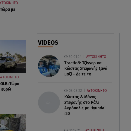
ΥΤΟΚΙΝΗΤΟ
Φωτιά στο Στεφάνι Κορίνθου:
 Τώρα με
Μήνυμα από το 112 -
Σηκώθηκαν εναέρια μέσα
07.08.26 , 18:34
Έξοδος Αυγούστου: Στο 100% η
VIDEOS
πληρότητα για Κυκλάδες
30.01.24
ΑΥΤΟΚΙΝΗΤΟ
TractioN: Τζίγγερ και
Κώστας Στεφανής ξανά
μαζί - Δείτε το
ΑΥΤΟΚΙΝΗΤΟ
 GLB: Τώρα
0 ευρώ
03.08.22
ΑΥΤΟΚΙΝΗΤΟ
Κώστας & Μάνος
Στεφανής στο Ράλι
Ακρόπολις με Hyundai
i20
04.12.21
ΑΥΤΟΚΙΝΗΤΟ