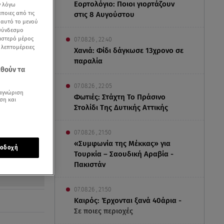
Εορτολόγιο: Ποιοι γιορτάζουν
ν λόγω
ποιες από τις
στις 8 Αυγούστου
ε αυτό το μενού
 σύνδεσμο
ριστερό μέρος
07.08.26 , 22:40
ς λεπτομέρειες
Χανιά: Φίδι δάγκωσε 13χρονο σε
παραλία
εθούν τα
07.08.26 , 22:05
αγνώριση
Φωτιές: Στάχτη Το Πράσινο
ση και
Στολίδι Της Δυτικής Αττικής
07.08.26 , 21:50
«Συμφωνία της Μέκκας» για
οδοχή
Τουρκία – Σαουδική Αραβία -
Πακιστάν
07.08.26 , 21:50
Καιρός: Έρχονται ξανά 40άρια -
Σε ποιες περιοχές