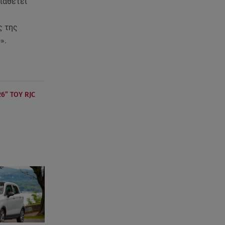
ιαθέτει
Χανιά: Νεκρή βρέθηκε
αγνοούμενη - Ξέφυγε από
ς της
αστυνομικούς που την
εντόπισαν
ό».
07.08.26 , 20:18
Μυστράς: Κρίσιμος για το
κατηγορητήριο ο χρόνος
θανάτου του 90χρονου
6” ΤΟΥ RJC
07.08.26 , 20:13
Κυψέλη: Tι βρέθηκε στο
διαμέρισμα της 38χρονης Λίζα
07.08.26 , 19:15
Συντάξεις Σεπτεμβρίου: Πότε θα
μπουν τα χρήματα στους
λογαριασμούς
07.08.26 , 18:45