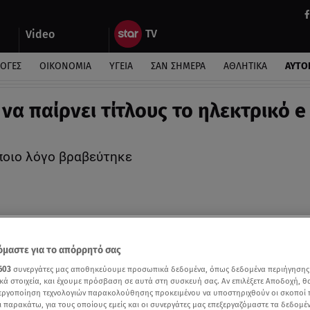
Video
ΛΟΓΕΣ
ΟΙΚΟΝΟΜΙΑ
ΥΓΕΙΑ
ΣΑΝ ΣΗΜΕΡΑ
ΑΘΛΗΤΙΚΑ
ΑΥΤΟ
 να παίρνει τίτλους το ηλεκτρικό e
 ποιο λόγο βραβεύτηκε
μαστε για το απόρρητό σας
603
συνεργάτες μας αποθηκεύουμε προσωπικά δεδομένα, όπως δεδομένα περιήγησης
κά στοιχεία, και έχουμε πρόσβαση σε αυτά στη συσκευή σας. Αν επιλέξετε Αποδοχή, θ
νεργοποίηση τεχνολογιών παρακολούθησης προκειμένου να υποστηριχθούν οι σκοποί
ι παρακάτω, για τους οποίους εμείς και οι συνεργάτες μας επεξεργαζόμαστε τα δεδομέ