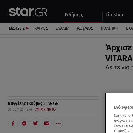
Αθλητικά
Quiz
Ειδήσεις
Lifestyle
Αυτοκίνητο
ΕΙΔΗΣΕΙΣ
ΚΑΙΡΟΣ
ΕΛΛΑΔΑ
ΚΟΣΜΟΣ
ΠΟΛΙΤΙΚΗ
ΕΚ
Άρχισε
VITARA
Δείτε για
Βαγγέλης Γκούμας
STAR.GR
Ενδιαφερό
26.11.25, 18:41
ΑΥΤΟΚΙΝΗΤΟ
Εμείς και οι
αναγνωριστι
δυνατή η ε
εμφανίζοντα