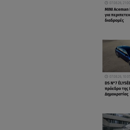
07.08.26, 21:0
MINI Aceman 
για περιπετε
διαδρομές
07.08.26, 10:0
DS N°7 ÉLYSÉE
πρόεδρο της 
Δημοκρατίας