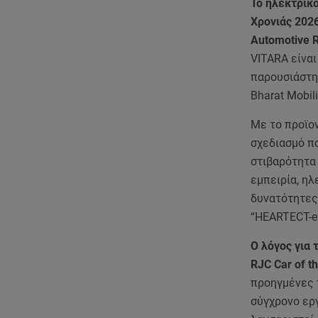
Το ηλεκτρικό
Χρονιάς 202
Automotive R
VITARA είναι
παρουσιάστηκ
Bharat Mobil
Με το προϊοντ
σχεδιασμό π
στιβαρότητα
εμπειρία, ηλ
δυνατότητες
“HEARTECT-e”
Ο λόγος για
RJC Car of th
προηγμένες 
σύγχρονο εργ