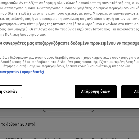
υπηρεσιών. Αν επιλέξετε Απόρριψη όλων όλων ή αποσύρετε τη συγκατάθεσή σας, οι ε
 θα απενεργοποιηθούν. Αν απενεργοποιηθούν οι ιχνηλάτες, ορισμένο περιεχόμενο και κά
 που βλέπετε ενδέχεται να μην είναι τόσο σχετικές με εσάς. Μπορείτε να επανεμφανίσετ
ξετε τις επιλογές σας ή να αποσύρετε τη συναίνεσή σας ανά πάσα στιγμή πατώντας τον
προτιμήσεων στο κάτω μέρος της ιστοσελίδας [ή το αιωρούμενο εικονίδιο στο κάτω α
δας, εάν υπάρχει]. Οι επιλογές σας θα τεθούν σε ισχύ στον Ιστότοπος. Για περισσότερε
την Πολιτική Απορρήτου μας.
 οι συνεργάτες μας επεξεργαζόμαστε δεδομένα προκειμένου να παρασχ
ριβών δεδομένων γεωεντοπισμού. Ακριβής σάρωση χαρακτηριστικών συσκευής για αν
 Αποθήκευση ή/και πρόσβαση στα δεδομένα μιας συσκευής. Εξατομικευμένη διαφήμι
, μέτρηση διαφήμισης και περιεχομένου, έρευνα κοινού και ανάπτυξη υπηρεσιών.
συνεργατών (προμηθευτές)
ότερα άρθρα μας στην αναζήτηση σας
.gr στις επιλογές σας
Δείτε περισσότερα άρθρα μας στα αποτελέσματα αναζήτησης
η σκοπών
Απόρριψη όλων
Απ
Add star.gr on Google
ε το άρθρο
1:20
λεπτά