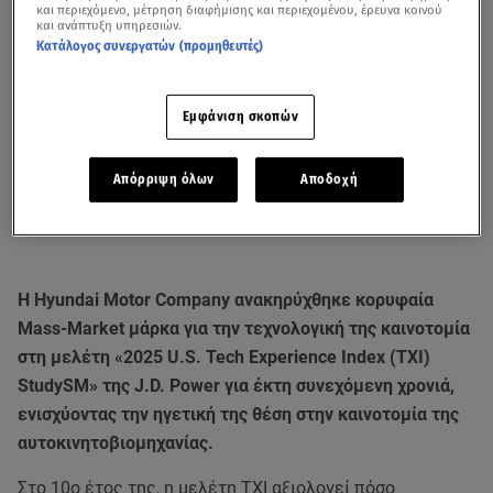
και περιεχόμενο, μέτρηση διαφήμισης και περιεχομένου, έρευνα κοινού
και ανάπτυξη υπηρεσιών.
Κατάλογος συνεργατών (προμηθευτές)
Εμφάνιση σκοπών
Απόρριψη όλων
Αποδοχή
Η Hyundai Motor Company ανακηρύχθηκε κορυφαία
Mass-Market μάρκα για την τεχνολογική της καινοτομία
στη μελέτη «2025 U.S. Tech Experience Index (TXI)
StudySM» της J.D. Power για έκτη συνεχόμενη χρονιά,
ενισχύοντας την ηγετική της θέση στην καινοτομία της
αυτοκινητοβιομηχανίας.
Στο 10ο έτος της, η μελέτη TXI αξιολογεί πόσο