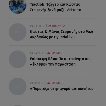
πισίνα
TractioN: Τζίγγερ και Κώστας
Στεφανής ξανά μαζί - Δείτε το
08.08.26 , 18:51
BYD: Στην 91η θέση της λίστας Fortune Global
500 για το 2026
03.08.22
ΑΥΤΟΚΙΝΗΤΟ
Κώστας & Μάνος Στεφανής στο Ράλι
Ακρόπολις με Hyundai i20
08.08.26 , 17:45
Εριέττα Κούρκουλου: Η συγκινητική ανάρτηση
για τα 33α γενέθλιά της
04.12.21
ΑΥΤΟΚΙΝΗΤΟ
Επίσκεψη Πάπα: Το αυτοκίνητο που
08.08.26 , 17:44
«έκλεψε» την παράσταση
Νεκρή μεγαλόσωμη αρκούδα στην Καστοριά,
πιθανόν από πυροβολισμό
08.08.26 , 17:32
10.10.21
ΑΥΤΟΚΙΝΗΤΟ
Τζο Μπάιντεν: Ο καρκίνος έχει εξαπλωθεί - Η
«Πυρετός» στην αγορά αυτοκινήτου
ανακοίνωση του γιου του