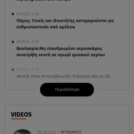
08.08.26 , 21:50
Πάρος: Γονείς και ιδιοκτήτης κατηγορούνται για
ανθρωποκτονία από αμέλεια
08.08.26 , 21:38
Βουλγαρία:Μη επανδρωμένο αεροσκάφος
συνετρίβη κοντά σε αγωγό φυσικού αερίου
08.08.26 , 21:32
Φωτιά στην Αττικοβοιωτία: Ενέργεια ίση με έξι
ατομικές βόμβες
Περισσότερα
08.08.26 , 21:20
«Ισλαμικό ΝΑΤΟ»: Πώς επηρεάζεται η Ελλάδα
από τη νέα συμμαχία
VIDEOS
08.08.26 , 19:19
Τραγωδία στην Πάρο: Νεκρό 4χρονο παιδί σε
30.01.24
ΑΥΤΟΚΙΝΗΤΟ