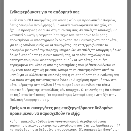
Ενδιαφερόμαστε για το απόρρητό σας
Εμείς και οι
603
συνεργάτες μας αποθηκεύουμε προσωπικά δεδομένα,
όπως δεδομένα περιήγησης ή μοναδικά αναγνωριστικά στοιχεία, και
έχουμε πρόσβαση σε αυτά στη συσκευή σας. Αν επιλέξετε Αποδοχή, θα
καταστεί δυνατή η ενεργοποίηση τεχνολογιών παρακολούθησης
προκειμένου να υποστηριχθούν οι σκοποί που εμφανίζονται παρακάτω,
για τους οποίους εμείς και οι συνεργάτες μας επεξεργαζόμαστε τα
δεδομένα με σκοπό την παροχή υπηρεσιών. Αν επιλέξετε Απόρριψη όλων
όλων ή αποσύρετε τη συγκατάθεσή σας, οι εν λόγω τεχνολογίες θα
απενεργοποιηθούν. Αν απενεργοποιηθούν οι ιχνηλάτες, ορισμένο
περιεχόμενο και κάποιες από τις διαφημίσεις που βλέπετε ενδέχεται να
μην είναι τόσο σχετικές με εσάς. Μπορείτε να επανεμφανίσετε αυτό το
μενού για να αλλάξετε τις επιλογές σας ή να αποσύρετε τη συναίνεσή σας
ανά πάσα στιγμή πατώντας τον σύνδεσμο Διαχείριση προτιμήσεων στο
κάτω μέρος της ιστοσελίδας [ή το αιωρούμενο εικονίδιο στο κάτω
αριστερό μέρος της ιστοσελίδας, εάν υπάρχει]. Οι επιλογές σας θα τεθούν
σε ισχύ στον Ιστότοπος. Για περισσότερες λεπτομέρειες ανατρέξτε στην
Πολιτική Απορρήτου μας.
Εμείς και οι συνεργάτες μας επεξεργαζόμαστε δεδομένα
προκειμένου να παρασχεθούν τα εξής:
Χρήση επακριβών δεδομένων γεωεντοπισμού. Ακριβής σάρωση
χαρακτηριστικών συσκευής για αναγνώριση ταυτότητας. Αποθήκευση ή/
και πρόσβαση στα δεδομένα μιας συσκευής. Εξατομικευμένη διαφήμιση