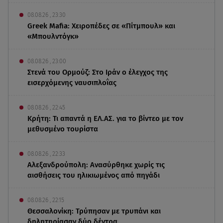
08.08.26 , 23:30
Greek Mafia: Χειροπέδες σε «Πίτμπουλ» και
«Μπουλντόγκ»
08.08.26 , 23:00
Στενά του Ορμούζ: Στο Ιράν ο έλεγχος της
εισερχόμενης ναυσιπλοΐας
08.08.26 , 22:45
Κρήτη: Τι απαντά η ΕΛ.ΑΣ. για το βίντεο με τον
μεθυσμένο τουρίστα
08.08.26 , 22:33
Αλεξανδρούπολη: Ανασύρθηκε χωρίς τις
αισθήσεις του ηλικιωμένος από πηγάδι
08.08.26 , 22:15
Θεσσαλονίκη: Τρύπησαν με τρυπάνι και
δηλητηρίασαν δύο δέντρα