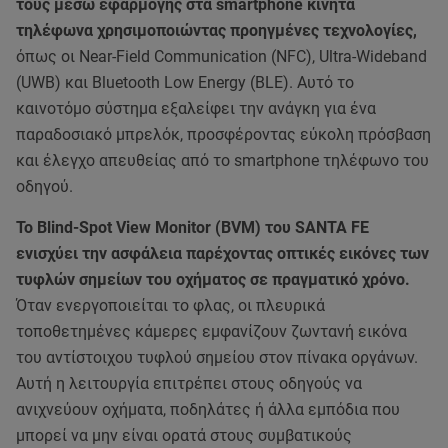
τους μέσω εφαρμογής στα smartphone κινητά
τηλέφωνα χρησιμοποιώντας προηγμένες τεχνολογίες,
όπως οι Near-Field Communication (NFC), Ultra-Wideband
(UWB) και Bluetooth Low Energy (BLE). Αυτό το
καινοτόμο σύστημα εξαλείφει την ανάγκη για ένα
παραδοσιακό μπρελόκ, προσφέροντας εύκολη πρόσβαση
και έλεγχο απευθείας από το smartphone τηλέφωνο του
οδηγού.
Το Blind-Spot View Monitor (BVM) του SANTA FE
ενισχύει την ασφάλεια παρέχοντας οπτικές εικόνες των
τυφλών σημείων του οχήματος σε πραγματικό χρόνο.
Όταν ενεργοποιείται το φλας, οι πλευρικά
τοποθετημένες κάμερες εμφανίζουν ζωντανή εικόνα
του αντίστοιχου τυφλού σημείου στον πίνακα οργάνων.
Αυτή η λειτουργία επιτρέπει στους οδηγούς να
ανιχνεύουν οχήματα, ποδηλάτες ή άλλα εμπόδια που
μπορεί να μην είναι ορατά στους συμβατικούς