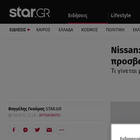
Αθλητικά
Quiz
Ειδήσεις
Lifestyle
Αυτοκίνητο
ΕΙΔΗΣΕΙΣ
ΚΑΙΡΟΣ
ΕΛΛΑΔΑ
ΚΟΣΜΟΣ
ΠΟΛΙΤΙΚΗ
ΕΚ
Nissan:
προσβα
Τι γίνεται
Βαγγέλης Γκούμας
STAR.GR
06.10.22, 22:39
ΑΥΤΟΚΙΝΗΤΟ
Ενδιαφερό