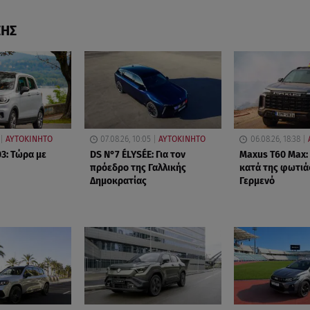
ΣΗΣ
ΑΥΤΟΚΙΝΗΤΟ
07.08.26, 10:05
ΑΥΤΟΚΙΝΗΤΟ
06.08.26, 18:38
3: Τώρα με
DS N°7 ÉLYSÉE: Για τον
Maxus T60 Max:
πρόεδρο της Γαλλικής
κατά της φωτιά
Δημοκρατίας
Γερμενό