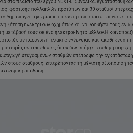
νία στο πλαίσιο του έργου NEXT-E. Συνολικά, εγκαταστάθηκαν
είας φόρτισης πολλαπλών προτύπων και 30 σταθμοί υπερταχ
τό δημιουργεί την κρίσιμη υποδομή που απαιτείται για να υπ
ενη ζήτηση ηλεκτρικών οχημάτων και να βοηθήσει τους εν δ
τη μετάβασή τους σε ένα ηλεκτροκίνητο μέλλον.Η κοινοπραξ
ορτιστές με παραγωγή ηλιακής ενέργειας και αποθήκευση τ
ε μπαταρία, σε τοποθεσίες όπου δεν υπήρχε σταθερή παροχή
 εισαγωγή στεγασμένων σταθμών επέτρεψε την εγκατάσταση
ών στους σταθμούς, επιτρέποντας τη μέγιστη αξιοποίηση το
οικονομική απόδοση.