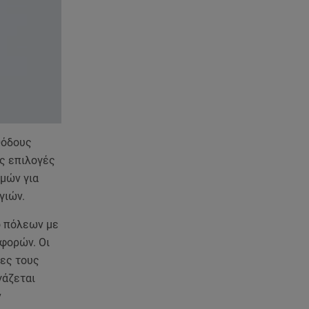
07.08.26 , 11:02
Καινούργιου - Κουτσουμπής:
Αγκαλιασμένοι στα σοκάκια της
Μυκόνου
07.08.26 , 11:02
Ταϊλάνδη: Μαθητής άνοιξε πυρ
σε σχολείο - Τουλάχιστον 8
θόδους
νεκροί
ς επιλογές
μών για
07.08.26 , 10:50
Μαρία Μενούνος: Τα
γιών.
στιγμιότυπα με ελληνικό άρωμα
και ο απολογισμός
ό πόλεων με
φορών. Οι
07.08.26 , 10:24
ίες τους
Σέρρες: Νεκροί μητέρα και γιος
γάζεται
σε τροχαίο - Βίντεο
ν
ντοκούμεντο