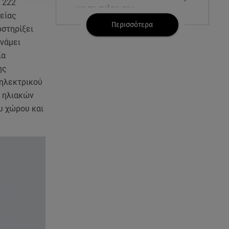
 222
για τη σχέση σου
είας
Περισσότερα
οστηρίξει
07.08.26 , 11:45
υνάμει
Λένα Σαμαρά: Ράγισαν καρδιές
ία
στο ετήσιο μνημόσυνο
ης
 ηλεκτρικού
07.08.26 , 11:18
Leapmotor T03: Τώρα με 16.190
 ηλιακών
ευρώ
υ χώρου και
07.08.26 , 11:17
Παρουσιάστρια κοιμήθηκε on
air και έγινε viral- Δείτε το
στιγμιότυπο
07.08.26 , 11:13
Stars System: Γιορτάζει 20
χρόνια και γίνεται καθημερινό
στο Star