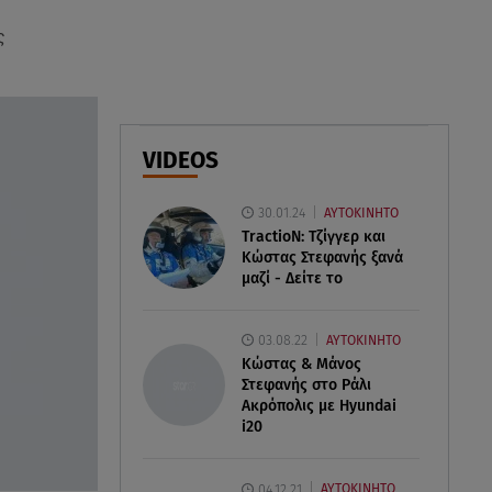
ς
07.08.26 , 10:17
Έξαλλη με θαμώνα η Ιουλία
Καλλιμάνη: «Εσένα σ’ αρέσει
αυτό;»
VIDEOS
07.08.26 , 10:05
DS N°7 ÉLYSÉE: Για τον πρόεδρο
30.01.24
ΑΥΤΟΚΙΝΗΤΟ
της Γαλλικής Δημοκρατίας
TractioN: Τζίγγερ και
Κώστας Στεφανής ξανά
μαζί - Δείτε το
03.08.22
ΑΥΤΟΚΙΝΗΤΟ
Κώστας & Μάνος
Στεφανής στο Ράλι
Ακρόπολις με Hyundai
i20
04.12.21
ΑΥΤΟΚΙΝΗΤΟ