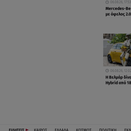
06.08.26, 17:53
Mercedes-Be
με όφελος 2.
06.08.26, 12:0
Η Βελμάρ δίνε
Hybrid από 1
ΕΙΔΗΣΕΙΣ
ΚΑΙΡΟΣ
ΕΛΛΑΔΑ
ΚΟΣΜΟΣ
ΠΟΛΙΤΙΚΗ
ΕΚ