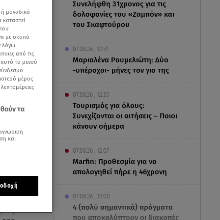
Συνελήφθη 31χρονος για τις
 ή μοναδικά
δολοφονίες του «Ζαμπόν» και
α καταστεί
του Σκαφτούρου
 που
να με σκοπό
ν λόγω
07.08.26 , 12:51
ποιες από τις
Μαριαλένα Ρουμελιώτη: Δύο
ε αυτό το μενού
-υπέροχοι- μήνες τον γιο της
 σύνδεσμο
ριστερό μέρος
ς λεπτομέρειες
07.08.26 , 12:35
Τουρισμός για όλους:
εθούν τα
Συνεχίζονται οι αιτήσεις – Ποιοι
κάνουν σήμερα
αγνώριση
ση και
07.08.26 , 12:07
Marfin: Προθεσμία για να
απολογηθεί πήρε η 46χρονη
οδοχή
προσβάσιμη
07.08.26 , 12:00
4 (πολύ σημαντικά) πράγματα
ην Κροατία
που αποκαλύπτουν οι διακοπές