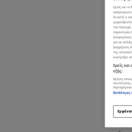
Εμείς και οι
αναγνωριστι
δυνατή η ε
εμφανίζοντα
την παροχή 
τεχνολογίες
διαφημίσεις
για να αλλά
Διαχείριση 
της ιστοσελί
ανατρέξτε σ
Εμείς και
εξής:
Δείτε περισσ
Πρόσθηκη star
Χρήση επακ
ταυτότητας.
περιεχόμενο
Κατάλογος 
Εμφάνισ
Η κοινοπραξ
υποδομή φόρτ