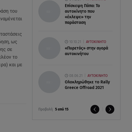
Επίσκεψη Πάπα: Το
φάση του
αυτοκίνητο που
«έκλεψε» την
αναμένεται
παράσταση
αταστάσεις
δηση, ως
10.10.21
ΑΥΤΟΚΙΝΗΤΟ
«Πυρετός» στην αγορά
σης σε
αυτοκινήτου
πλέον το
ρα) και με
08.06.21
ΑΥΤΟΚΙΝΗΤΟ
Ολοκληρώθηκε το Rally
Greece Offroad 2021
Προβολή
5 από 15