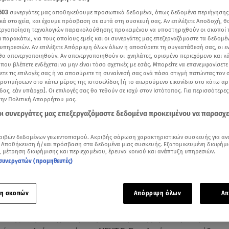
603
συνεργάτες μας αποθηκεύουμε προσωπικά δεδομένα, όπως δεδομένα περιήγησης
κά στοιχεία, και έχουμε πρόσβαση σε αυτά στη συσκευή σας. Αν επιλέξετε Αποδοχή, θ
νεργοποίηση τεχνολογιών παρακολούθησης προκειμένου να υποστηριχθούν οι σκοποί
ι παρακάτω, για τους οποίους εμείς και οι συνεργάτες μας επεξεργαζόμαστε τα δεδομέ
υπηρεσιών. Αν επιλέξετε Απόρριψη όλων όλων ή αποσύρετε τη συγκατάθεσή σας, οι ε
 θα απενεργοποιηθούν. Αν απενεργοποιηθούν οι ιχνηλάτες, ορισμένο περιεχόμενο και κά
 που βλέπετε ενδέχεται να μην είναι τόσο σχετικές με εσάς. Μπορείτε να επανεμφανίσετ
ξετε τις επιλογές σας ή να αποσύρετε τη συναίνεσή σας ανά πάσα στιγμή πατώντας τον
προτιμήσεων στο κάτω μέρος της ιστοσελίδας [ή το αιωρούμενο εικονίδιο στο κάτω α
δας, εάν υπάρχει]. Οι επιλογές σας θα τεθούν σε ισχύ στον Ιστότοπος. Για περισσότερε
την Πολιτική Απορρήτου μας.
 οι συνεργάτες μας επεξεργαζόμαστε δεδομένα προκειμένου να παρασχ
ότερα άρθρα μας στην αναζήτηση σας
.gr στις επιλογές σας
ριβών δεδομένων γεωεντοπισμού. Ακριβής σάρωση χαρακτηριστικών συσκευής για αν
 Αποθήκευση ή/και πρόσβαση στα δεδομένα μιας συσκευής. Εξατομικευμένη διαφήμι
Δείτε περισσότερα άρθρα μας στα αποτελέσματα αναζήτησης
, μέτρηση διαφήμισης και περιεχομένου, έρευνα κοινού και ανάπτυξη υπηρεσιών.
συνεργατών (προμηθευτές)
Add star.gr on Google
η σκοπών
Απόρριψη όλων
Απ
ία NEXT-E έχει εγκαταστήσει μια πλήρως ολοκληρωμένη και 
ισης στην Τσεχία, τη Σλοβακία, την Ουγγαρία, τη Σλοβενία, τ