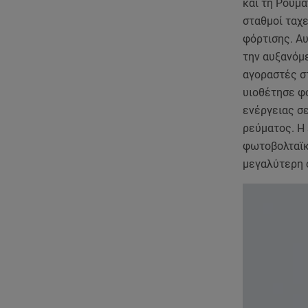
και τη Ρουμα
σταθμοί ταχ
φόρτισης. Αυ
την αυξανόμ
αγοραστές σ
υιοθέτησε φ
ενέργειας σ
ρεύματος. Η
φωτοβολταϊκ
μεγαλύτερη 