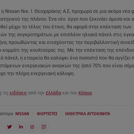
 η Nissan Νικ. Ι. Θεοχαράκης Α.Ε, προχωρά σε μια ακόμα νέα 
ατηγικού της πλάνου. Ένα νέο έργο που ξεκινάει άμεσα και 
θεί μέχρι το τέλος του έτους, θα αφορά στην επέκταση των
ών της συγκροτημάτων, με επιπλέον ηλιακά πάνελ στις εγκ
ήνα, προωθώντας και ενισχύοντας την περιβαλλοντική συνεί
 κομμάτι της κουλτούρας της. Με την επέκταση της επένδυ
 πάνελ, η εταιρεία θα καλύψει ένα ποσοστό που θα αγγίζει 
στάμενων ενεργειακών αναγκών της (από 70% που είναι σήμε
χο την πλήρη ενεργειακή κάλυψη.
ς τις
ειδήσεις
από την
Ελλάδα
και τον
Κόσμο
.
|
|
σότερα:
NISSAN
ΦΟΡΤΙΣΤΕΣ
ΗΛΕΚΤΡΙΚΑ ΑΥΤΟΚΙΝΗΤΑ