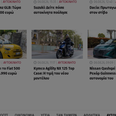
ΑΥΤΟΚΙΝΗΤΟ
06.08.26, 15:35
ΑΥΤΟΚΙΝΗΤΟ
06.08.26, 12:40
nz GLB: Τώρα
Suzuki: Δείτε πόσα
Dacia: Πρωταγων
000 ευρώ
αυτοκίνητα πούλησε
στον στίβο
2
ΑΥΤΟΚΙΝΗΤΟ
06.08.26, 11:17
ΑΥΤΟΚΙΝΗΤΟ
06.08.26, 09:09
ι το Fiat 500
Kymco Agility NX 125 Τοp
Nissan Qashqa
8.990 ευρώ
Case: Η τιμή του νέου
Ρεκόρ Guinness 
μοντέλου
αυτονομία του
ΛΟΓΕΣ
ΟΙΚΟΝΟΜΙΑ
ΥΓΕΙΑ
ΣΑΝ ΣΗΜΕΡΑ
ΑΘΛΗΤΙΚΑ
ΑΥΤΟ