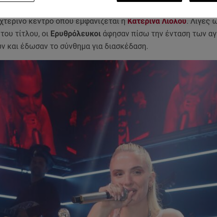
επιτελείο και διοίκηση
της ομάδας να γιορτάζουν την επιτυ
υχτερινό κέντρο όπου εμφανίζεται η
Κατερίνα Λιόλου
. Λίγες 
του τίτλου, οι
Ερυθρόλευκοι
άφησαν πίσω την ένταση των α
 και έδωσαν το σύνθημα για διασκέδαση.