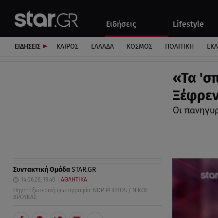
Αθλητικά
Quiz
Ειδήσεις
Lifestyle
Αυτοκίνητο
ΕΙΔΗΣΕΙΣ
ΚΑΙΡΟΣ
ΕΛΛΑΔΑ
ΚΟΣΜΟΣ
ΠΟΛΙΤΙΚΗ
ΕΚ
«Τα 'σ
Ξέφρεν
Οι πανηγυ
Συντακτική Ομάδα
STAR.GR
14.06.26, 19:40
ΑΘΛΗΤΙΚΑ
Πηγή: Εξωτερική φωτογραφία: NDP PHOTOS / ΝΙΚΟΣ
ΔΡΟΥΚΑΣ