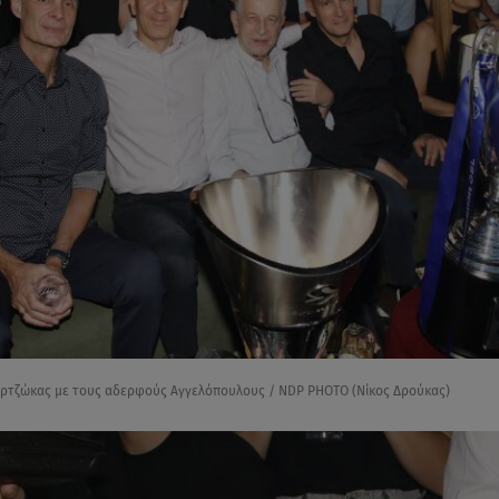
ρτζώκας με τους αδερφούς Αγγελόπουλους / NDP PHOTO (Νίκος Δρούκας)