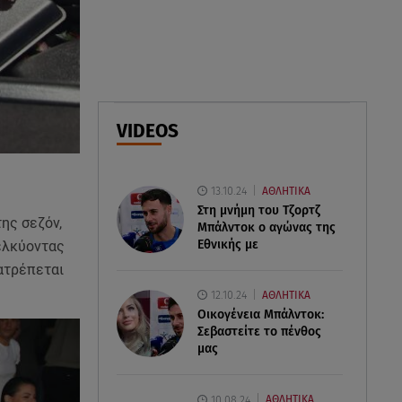
07.08.26 , 10:05
DS N°7 ÉLYSÉE: Για τον πρόεδρο
της Γαλλικής Δημοκρατίας
07.08.26 , 10:00
VIDEOS
Νηστεία Δεκαπενταύγουστου:
φτιάξτε παστίτσιο με κιμά
μανιταριών
13.10.24
ΑΘΛΗΤΙΚΑ
Στη μνήμη του Τζορτζ
ης σεζόν,
Μπάλντοκ ο αγώνας της
Εθνικής με
σελκύοντας
τατρέπεται
12.10.24
ΑΘΛΗΤΙΚΑ
Οικογένεια Μπάλντοκ:
Σεβαστείτε το πένθος
μας
10.08.24
ΑΘΛΗΤΙΚΑ