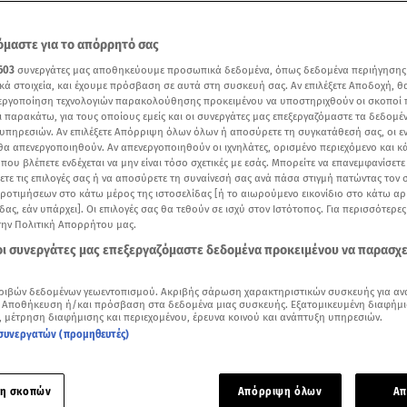
μαστε για το απόρρητό σας
603
συνεργάτες μας αποθηκεύουμε προσωπικά δεδομένα, όπως δεδομένα περιήγησης
κά στοιχεία, και έχουμε πρόσβαση σε αυτά στη συσκευή σας. Αν επιλέξετε Αποδοχή, θ
νεργοποίηση τεχνολογιών παρακολούθησης προκειμένου να υποστηριχθούν οι σκοποί
ι παρακάτω, για τους οποίους εμείς και οι συνεργάτες μας επεξεργαζόμαστε τα δεδομέ
υπηρεσιών. Αν επιλέξετε Απόρριψη όλων όλων ή αποσύρετε τη συγκατάθεσή σας, οι ε
 θα απενεργοποιηθούν. Αν απενεργοποιηθούν οι ιχνηλάτες, ορισμένο περιεχόμενο και κά
 που βλέπετε ενδέχεται να μην είναι τόσο σχετικές με εσάς. Μπορείτε να επανεμφανίσετ
ξετε τις επιλογές σας ή να αποσύρετε τη συναίνεσή σας ανά πάσα στιγμή πατώντας τον
προτιμήσεων στο κάτω μέρος της ιστοσελίδας [ή το αιωρούμενο εικονίδιο στο κάτω α
δας, εάν υπάρχει]. Οι επιλογές σας θα τεθούν σε ισχύ στον Ιστότοπος. Για περισσότερε
την Πολιτική Απορρήτου μας.
Δείτε περισσότερα άρθρα μας στα αποτελέσματα αναζήτησης
 οι συνεργάτες μας επεξεργαζόμαστε δεδομένα προκειμένου να παρασχ
Add star.gr on Google
ριβών δεδομένων γεωεντοπισμού. Ακριβής σάρωση χαρακτηριστικών συσκευής για αν
 Αποθήκευση ή/και πρόσβαση στα δεδομένα μιας συσκευής. Εξατομικευμένη διαφήμι
, μέτρηση διαφήμισης και περιεχομένου, έρευνα κοινού και ανάπτυξη υπηρεσιών.
ε το άρθρο
1:48
λεπτά
συνεργατών (προμηθευτές)
 του
πρωταθλήματος
αποτέλεσε την αφορμή για ένα
ξέφρενο 
η σκοπών
Απόρριψη όλων
Απ
κό
που κράτησε μέχρι τις πρώτες πρωινές ώρες, με
παίκτες,