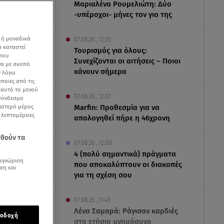
Μαριαλένα Ρουμελιώτη: Δύο
-υπέροχοι- μήνες τον γιο της
 ή μοναδικά
07.08.26 , 12:35
α καταστεί
Τουρισμός για όλους:
 που
Συνεχίζονται οι αιτήσεις – Ποιοι
να με σκοπό
κάνουν σήμερα
ν λόγω
ποιες από τις
ε αυτό το μενού
07.08.26 , 12:07
 σύνδεσμο
ριστερό μέρος
Marfin: Προθεσμία για να
ς λεπτομέρειες
απολογηθεί πήρε η 46χρονη
εθούν τα
07.08.26 , 12:00
4 (πολύ σημαντικά) πράγματα
αγνώριση
που αποκαλύπτουν οι διακοπές
ση και
για τη σχέση σου
07.08.26 , 11:45
γλέντι για
Λένα Σαμαρά: Ράγισαν καρδιές
οδοχή
στο ετήσιο μνημόσυνο