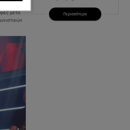
χημένη
ώρες μετά
07.08.26 , 11:18
Περισσότερα
Leapmotor T03: Τώρα με 16.190
γωνιστικών
ευρώ
07.08.26 , 11:17
Παρουσιάστρια κοιμήθηκε on
air και έγινε viral- Δείτε το
στιγμιότυπο
07.08.26 , 11:13
Stars System: Γιορτάζει 20
χρόνια και γίνεται καθημερινό
στο Star
07.08.26 , 11:02
Καινούργιου - Κουτσουμπής:
Αγκαλιασμένοι στα σοκάκια της
Μυκόνου