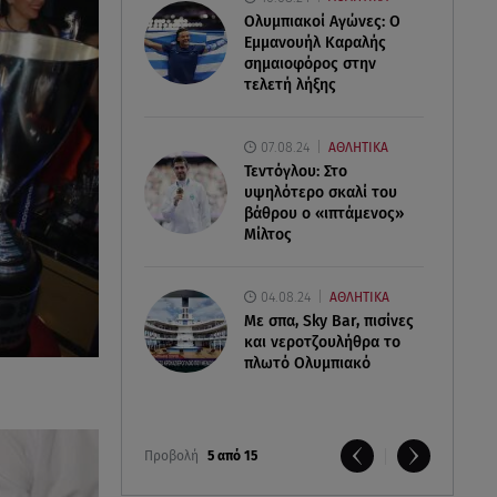
Ολυμπιακοί Αγώνες: Ο
Εμμανουήλ Καραλής
σημαιοφόρος στην
τελετή λήξης
07.08.24
ΑΘΛΗΤΙΚΑ
Τεντόγλου: Στο
υψηλότερο σκαλί του
βάθρου ο «ιπτάμενος»
Μίλτος
04.08.24
ΑΘΛΗΤΙΚΑ
Με σπα, Sky Bar, πισίνες
και νεροτζουλήθρα το
πλωτό Ολυμπιακό
Προβολή
5 από 15