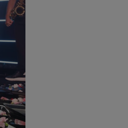
07.08.26 , 11:02
Ταϊλάνδη: Μαθητής άνοιξε πυρ
σε σχολείο - Τουλάχιστον 8
νεκροί
07.08.26 , 10:50
Μαρία Μενούνος: Τα
στιγμιότυπα με ελληνικό άρωμα
και ο απολογισμός
07.08.26 , 10:24
Σέρρες: Νεκροί μητέρα και γιος
σε τροχαίο - Βίντεο
ντοκούμεντο
07.08.26 , 10:17
Έξαλλη με θαμώνα η Ιουλία
Καλλιμάνη: «Εσένα σ’ αρέσει
αυτό;»