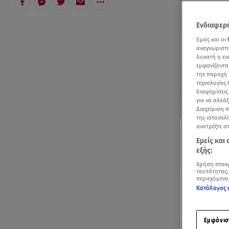
Ενδιαφερό
Εμείς και οι
αναγνωριστι
δυνατή η ε
εμφανίζοντα
την παροχή 
τεχνολογίες
διαφημίσεις
για να αλλά
Διαχείριση 
της ιστοσελί
ανατρέξτε σ
Εμείς και
εξής:
Χρήση επακ
ταυτότητας.
περιεχόμενο
Ακούστ
Κατάλογος 
Η
κατάκτηση
Εμφάνισ
τον
Ολυμπια