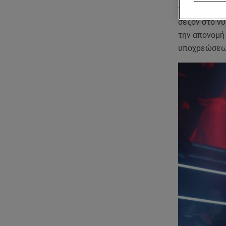
προπονητικό 
σεζόν στο ν
την απονομή 
υποχρεώσεων