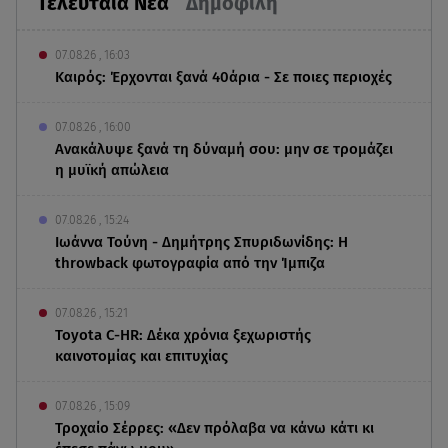
Τελευταία Νέα
Δημοφιλή
07.08.26 , 16:03
Καιρός: Έρχονται ξανά 40άρια - Σε ποιες περιοχές
07.08.26 , 16:00
Ανακάλυψε ξανά τη δύναμή σου: μην σε τρομάζει
η μυϊκή απώλεια
07.08.26 , 15:24
Ιωάννα Τούνη - Δημήτρης Σπυριδωνίδης: Η
throwback φωτογραφία από την Ίμπιζα
07.08.26 , 15:21
Toyota C-HR: Δέκα χρόνια ξεχωριστής
καινοτομίας και επιτυχίας
07.08.26 , 15:09
Τροχαίο Σέρρες: «Δεν πρόλαβα να κάνω κάτι κι