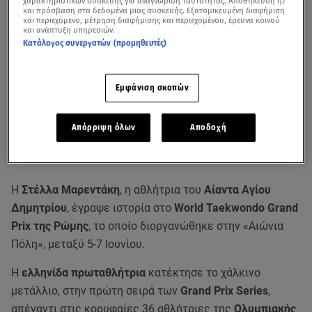
χαρακτηριστικών συσκευής για αναγνώριση ταυτότητας. Αποθήκευση ή/
και πρόσβαση στα δεδομένα μιας συσκευής. Εξατομικευμένη διαφήμιση
και περιεχόμενο, μέτρηση διαφήμισης και περιεχομένου, έρευνα κοινού
και ανάπτυξη υπηρεσιών.
Κατάλογος συνεργατών (προμηθευτές)
Εμφάνιση σκοπών
Απόρριψη όλων
Αποδοχή
Η
Στέλλα Μαρεντάκη
, η αθλήτρια του
Αίαντα Αγίου
Δημητρίου
, έγραψε ιστορία στο
World Taekwondo Grand
Prix της Ρώμης
, το οποίο διοργανώθηκε στην «Αιώνια
Πόλη», μεταξύ 5-7 Ιουνίου.
Η
ελληνίδα πρωταθλήτρια
κατέκτησε το χάλκινο
μετάλλιο, στην πρώτη σειρά των
Grand Prix Series
,
απέναντι στις κορυφαίες 36 αθλήτριες της
Ολυμπιακής