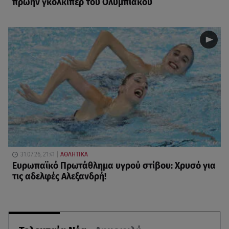
πρώην γκολκίπερ του Ολυμπιακού
31.07.26, 21:41
ΑΘΛΗΤΙΚΑ
Ευρωπαϊκό Πρωτάθλημα υγρού στίβου: Χρυσό για
τις αδελφές Αλεξανδρή!