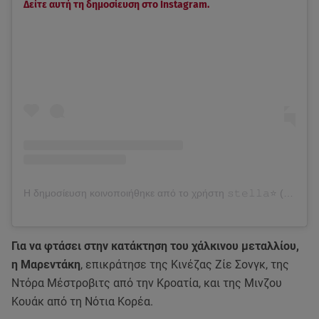
Δείτε αυτή τη δημοσίευση στο Instagram.
Η δημοσίευση κοινοποιήθηκε από το χρήστη 𝚜𝚝𝚎𝚕𝚕𝚊⭐️ (@marentaki.s)
Για να φτάσει στην κατάκτηση του χάλκινου μεταλλίου,
η Μαρεντάκη
, επικράτησε της Κινέζας Ζίε Σονγκ, της
Ντόρα Μέστροβιτς από την Κροατία, και της Μινζου
Κουάκ από τη Νότια Κορέα.