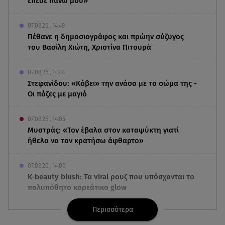
έπεσε πάνω μου»
07.08.26 , 14:49
Πέθανε η δημοσιογράφος και πρώην σύζυγος
του Βασίλη Χιώτη, Χριστίνα Πιτουρά
07.08.26 , 14:44
Στεφανίδου: «Κόβει» την ανάσα με το σώμα της -
Οι πόζες με μαγιό
07.08.26 , 14:05
Μυστράς: «Τον έβαλα στον καταψύκτη γιατί
ήθελα να τον κρατήσω άφθαρτο»
07.08.26 , 14:00
K-beauty blush: Τα viral ρουζ που υπόσχονται το
πολυπόθητο κορεάτικο glow
Περισσότερα
07.08.26 , 13:42
Παραλίες: Πάνω από 1.500 έλεγχοι - Στη μάχη