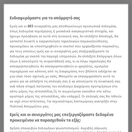
Ενδιαφερόμαστε για το απόρρητό σας
Εμείς και οι
603
συνεργάτες μας αποθηκεύουμε προσωπικά δεδομένα,
όπως δεδομένα περιήγησης ή μοναδικά αναγνωριστικά στοιχεία, και
έχουμε πρόσβαση σε αυτά στη συσκευή σας. Αν επιλέξετε Αποδοχή, θα
καταστεί δυνατή η ενεργοποίηση τεχνολογιών παρακολούθησης
προκειμένου να υποστηριχθούν οι σκοποί που εμφανίζονται παρακάτω,
για τους οποίους εμείς και οι συνεργάτες μας επεξεργαζόμαστε τα
δεδομένα με σκοπό την παροχή υπηρεσιών. Αν επιλέξετε Απόρριψη όλων
όλων ή αποσύρετε τη συγκατάθεσή σας, οι εν λόγω τεχνολογίες θα
απενεργοποιηθούν. Αν απενεργοποιηθούν οι ιχνηλάτες, ορισμένο
περιεχόμενο και κάποιες από τις διαφημίσεις που βλέπετε ενδέχεται να
μην είναι τόσο σχετικές με εσάς. Μπορείτε να επανεμφανίσετε αυτό το
μενού για να αλλάξετε τις επιλογές σας ή να αποσύρετε τη συναίνεσή σας
ανά πάσα στιγμή πατώντας τον σύνδεσμο Διαχείριση προτιμήσεων στο
κάτω μέρος της ιστοσελίδας [ή το αιωρούμενο εικονίδιο στο κάτω
αριστερό μέρος της ιστοσελίδας, εάν υπάρχει]. Οι επιλογές σας θα τεθούν
σε ισχύ στον Ιστότοπος. Για περισσότερες λεπτομέρειες ανατρέξτε στην
Πολιτική Απορρήτου μας.
Εμείς και οι συνεργάτες μας επεξεργαζόμαστε δεδομένα
προκειμένου να παρασχεθούν τα εξής:
Χρήση επακριβών δεδομένων γεωεντοπισμού. Ακριβής σάρωση