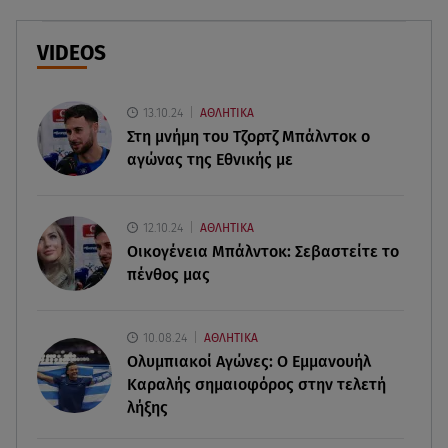
drones και νέες τεχνολογίες
VIDEOS
07.08.26 , 13:33
Καινούργιου:Πένθος για συνεργάτιδά της «Θα
μου λείπεις πάντα και για πάντα»
13.10.24
ΑΘΛΗΤΙΚΑ
Στη μνήμη του Τζορτζ Μπάλντοκ ο
αγώνας της Εθνικής με
07.08.26 , 13:16
Γιάννης Στάνκογλου: Δείτε τον έφηβο με μακριά
μαλλιά
12.10.24
ΑΘΛΗΤΙΚΑ
Οικογένεια Μπάλντοκ: Σεβαστείτε το
07.08.26 , 13:04
πένθος μας
Συνελήφθη 31χρονος για τις δολοφονίες του
«Ζαμπόν» και του Σκαφτούρου
10.08.24
ΑΘΛΗΤΙΚΑ
07.08.26 , 12:51
Ολυμπιακοί Αγώνες: Ο Εμμανουήλ
Μαριαλένα Ρουμελιώτη: Δύο -υπέροχοι- μήνες
Καραλής σημαιοφόρος στην τελετή
τον γιο της
λήξης
07.08.26 , 12:35