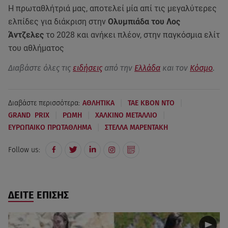
Η πρωταθλήτριά μας, αποτελεί μία απί τις μεγαλύτερες
ελπίδες για διάκριση στην
Ολυμπιάδα του Λος
Άντζελες
το 2028 και ανήκει πλέον, στην παγκόσμια ελίτ
του αθλήματος
Διαβάστε όλες τις
ειδήσεις
από την
Ελλάδα
και τον
Κόσμο
.
|
|
Διαβάστε περισσότερα:
ΑΘΛΗΤΙΚΑ
ΤΑΕ ΚΒΟΝ ΝΤΟ
|
|
|
GRAND PRIX
ΡΩΜΗ
ΧΑΛΚΙΝΟ ΜΕΤΑΛΛΙΟ
|
ΕΥΡΩΠΑΙΚΟ ΠΡΩΤΑΘΛΗΜΑ
ΣΤΕΛΛΑ ΜΑΡΕΝΤΑΚΗ
Follow us:
ΔΕΙΤΕ ΕΠΙΣΗΣ