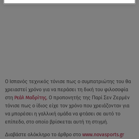
Ο Ισπανός τεχνικός τόνισε πως ο συμπατριώτης του θα
χρειαστεί χρόνο για να περάσει τη δική του φιλοσοφία
στη
Ρεάλ Μαδρίτης.
Ο προπονητής της Παρί Σεν Ζερμέν
τόνισε πως ο ίδιος είχε τον χρόνο που χρειάζονταν για
να μπορέσει η γαλλική ομάδα να φτάσει σε αυτό το
επίπεδο, στο οποίο βρίσκεται αυτή τη στιγμή.
Διαβάστε ολόκληρο το άρθρο στο
www.novasports.gr