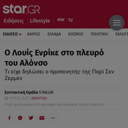
Ειδήσεις
Lifestyle
ΕΙΔΗΣΕΙΣ
ΚΑΙΡΟΣ
ΕΛΛΑΔΑ
ΚΟΣΜΟΣ
ΠΟΛΙΤΙΚΗ
ΕΚΛΟΓ
O Λουίς Ενρίκε στο πλευρό
του Αλόνσο
Tι είχε δηλώσει ο προπονητής της Παρί Σεν
Ζερμέν
Συντακτική Ομάδα
STAR.GR
11.07.25, 14:27
ΑΘΛΗΤΙΚΑ
Πηγή: φωτογραφία από apimages, φωτογράφος: Brynn Anderson