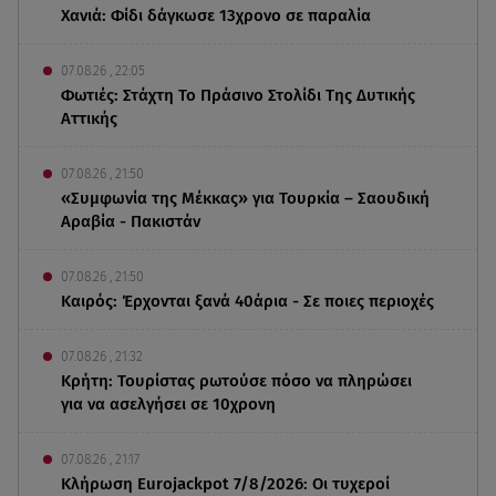
Χανιά: Φίδι δάγκωσε 13χρονο σε παραλία
07.08.26 , 22:05
Φωτιές: Στάχτη Το Πράσινο Στολίδι Της Δυτικής
Αττικής
07.08.26 , 21:50
«Συμφωνία της Μέκκας» για Τουρκία – Σαουδική
Αραβία - Πακιστάν
07.08.26 , 21:50
Καιρός: Έρχονται ξανά 40άρια - Σε ποιες περιοχές
07.08.26 , 21:32
Κρήτη: Τουρίστας ρωτούσε πόσο να πληρώσει
για να ασελγήσει σε 10χρονη
07.08.26 , 21:17
Κλήρωση Eurojackpot 7/8/2026: Οι τυχεροί