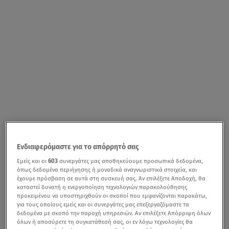
Ενδιαφερόμαστε για το απόρρητό σας
Εμείς και οι
603
συνεργάτες μας αποθηκεύουμε προσωπικά δεδομένα,
όπως δεδομένα περιήγησης ή μοναδικά αναγνωριστικά στοιχεία, και
έχουμε πρόσβαση σε αυτά στη συσκευή σας. Αν επιλέξετε Αποδοχή, θα
καταστεί δυνατή η ενεργοποίηση τεχνολογιών παρακολούθησης
προκειμένου να υποστηριχθούν οι σκοποί που εμφανίζονται παρακάτω,
για τους οποίους εμείς και οι συνεργάτες μας επεξεργαζόμαστε τα
δεδομένα με σκοπό την παροχή υπηρεσιών. Αν επιλέξετε Απόρριψη όλων
όλων ή αποσύρετε τη συγκατάθεσή σας, οι εν λόγω τεχνολογίες θα