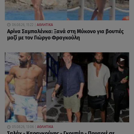
06.08.26, 15:22
ΑΘΛΗΤΙΚΑ
Αρίνα Σαμπαλένκα: Ξανά στη Μύκονο για βουτιές
μαζί με τον Γιώργο Φραγκούλη
05.08.26, 13:06
ΑΘΛΗΤΙΚΑ
Σαλάχ - Καραγκούνης - Γκομπέρ - Πουαριέ σε