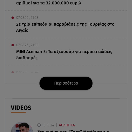
αριθμοί για τα 32.000.000 ευρώ
07.08.26 , 21:03
Σε τρία επίπεδα οι παραβιάσεις της Τουρκίας στο
Αιγαίο
07.08.26 , 21:00
MINI Aceman E: Τα αξεσουάρ για περιπετειώδεις
διαδρομές
07.08.26 , 20:47
Χανιά: Νεκρή βρέθηκε αγνοούμενη - Ξέφυγε από
Περισσότερα
αστυνομικούς που την εντόπισαν
07.08.26 , 20:18
Μυστράς: Κρίσιμος για το κατηγορητήριο ο
VIDEOS
χρόνος θανάτου του 90χρονου
13.10.24
ΑΘΛΗΤΙΚΑ
07.08.26 , 20:13