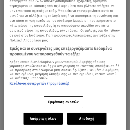
απενεργοποιηθούν. Αν απενεργοποιηθούν οι ιχνηλάτες, ορισμένο
περιεχόμενο και κάποιες από τις διαφημίσεις που βλέπετε ενδέχεται να
μην είναι τόσο σχετικές με εσάς. Μπορείτε να επανεμφανίσετε αυτό το
μενού για να αλλάξετε τις επιλογές σας ή να αποσύρετε τη συναίνεσή σας
ανά πάσα στιγμή πατώντας τον σύνδεσμο Διαχείριση προτιμήσεων στο
κάτω μέρος της ιστοσελίδας [ή το αιωρούμενο εικονίδιο στο κάτω
αριστερό μέρος της ιστοσελίδας, εάν υπάρχει]. Οι επιλογές σας θα τεθούν
σε ισχύ στον Ιστότοπος. Για περισσότερες λεπτομέρειες ανατρέξτε στην
Πολιτική Απορρήτου μας.
Εμείς και οι συνεργάτες μας επεξεργαζόμαστε δεδομένα
προκειμένου να παρασχεθούν τα εξής:
Χρήση επακριβών δεδομένων γεωεντοπισμού. Ακριβής σάρωση
χαρακτηριστικών συσκευής για αναγνώριση ταυτότητας. Αποθήκευση ή/
και πρόσβαση στα δεδομένα μιας συσκευής. Εξατομικευμένη διαφήμιση
και περιεχόμενο, μέτρηση διαφήμισης και περιεχομένου, έρευνα κοινού
και ανάπτυξη υπηρεσιών.
Κατάλογος συνεργατών (προμηθευτές)
Εμφάνιση σκοπών
Απόρριψη όλων
Αποδοχή