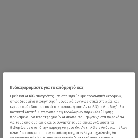
Ενδιαφερόμαστε για το απόρρητό σας
Εμείς και οι
603
συνεργάτες μας αποθηκεύουμε προσωπικά δεδομένα,
όπως δεδομένα περιήγησης ή μοναδικά αναγνωριστικά στοιχεία, και
έχουμε πρόσβαση σε αυτά στη συσκευή σας. Αν επιλέξετε Αποδοχή, θα
καταστεί δυνατή η ενεργοποίηση τεχνολογιών παρακολούθησης
προκειμένου να υποστηριχθούν οι σκοποί που εμφανίζονται παρακάτω,
για τους οποίους εμείς και οι συνεργάτες μας επεξεργαζόμαστε τα
δεδομένα με σκοπό την παροχή υπηρεσιών. Αν επιλέξετε Απόρριψη όλων
όλων ή αποσύρετε τη συγκατάθεσή σας, οι εν λόγω τεχνολογίες θα
απενεργοποιηθούν. Αν απενεργοποιηθούν οι ιχνηλάτες, ορισμένο