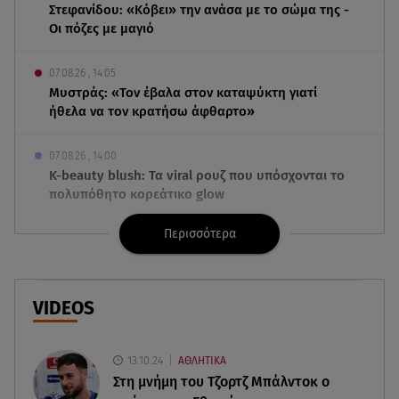
Στεφανίδου: «Κόβει» την ανάσα με το σώμα της -
Οι πόζες με μαγιό
07.08.26 , 14:05
Μυστράς: «Τον έβαλα στον καταψύκτη γιατί
ήθελα να τον κρατήσω άφθαρτο»
07.08.26 , 14:00
K-beauty blush: Τα viral ρουζ που υπόσχονται το
πολυπόθητο κορεάτικο glow
Περισσότερα
07.08.26 , 13:42
Παραλίες: Πάνω από 1.500 έλεγχοι - Στη μάχη
drones και νέες τεχνολογίες
VIDEOS
07.08.26 , 13:33
Καινούργιου:Πένθος για συνεργάτιδά της «Θα
μου λείπεις πάντα και για πάντα»
13.10.24
ΑΘΛΗΤΙΚΑ
Στη μνήμη του Τζορτζ Μπάλντοκ ο