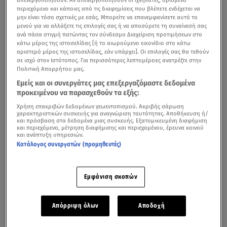
περιεχόμενο και κάποιες από τις διαφημίσεις που βλέπετε ενδέχεται να
μην είναι τόσο σχετικές με εσάς. Μπορείτε να επανεμφανίσετε αυτό το
μενού για να αλλάξετε τις επιλογές σας ή να αποσύρετε τη συναίνεσή σας
ανά πάσα στιγμή πατώντας τον σύνδεσμο Διαχείριση προτιμήσεων στο
κάτω μέρος της ιστοσελίδας [ή το αιωρούμενο εικονίδιο στο κάτω
αριστερό μέρος της ιστοσελίδας, εάν υπάρχει]. Οι επιλογές σας θα τεθούν
σε ισχύ στον Ιστότοπος. Για περισσότερες λεπτομέρειες ανατρέξτε στην
Πολιτική Απορρήτου μας.
Εμείς και οι συνεργάτες μας επεξεργαζόμαστε δεδομένα
προκειμένου να παρασχεθούν τα εξής:
Χρήση επακριβών δεδομένων γεωεντοπισμού. Ακριβής σάρωση
χαρακτηριστικών συσκευής για αναγνώριση ταυτότητας. Αποθήκευση ή/
και πρόσβαση στα δεδομένα μιας συσκευής. Εξατομικευμένη διαφήμιση
και περιεχόμενο, μέτρηση διαφήμισης και περιεχομένου, έρευνα κοινού
και ανάπτυξη υπηρεσιών.
Κατάλογος συνεργατών (προμηθευτές)
Εμφάνιση σκοπών
Απόρριψη όλων
Αποδοχή