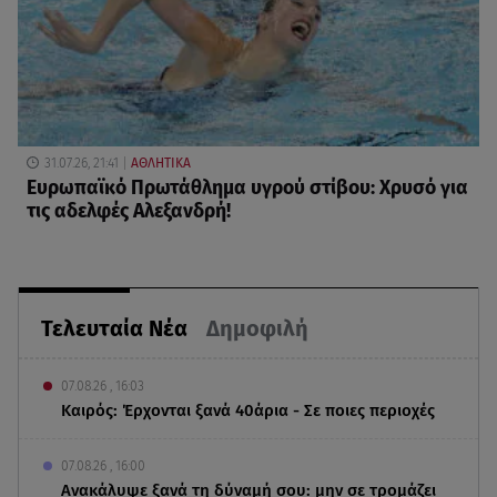
31.07.26, 21:41
ΑΘΛΗΤΙΚΑ
Ευρωπαϊκό Πρωτάθλημα υγρού στίβου: Χρυσό για
τις αδελφές Αλεξανδρή!
Τελευταία Νέα
Δημοφιλή
07.08.26 , 16:03
Καιρός: Έρχονται ξανά 40άρια - Σε ποιες περιοχές
07.08.26 , 16:00
Ανακάλυψε ξανά τη δύναμή σου: μην σε τρομάζει