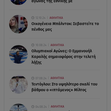
αγώνας της Εθνικής με
07.08.26 , 13:16
Γιάννης Στάνκογλου: Δείτε τον έφηβο με μακριά
μαλλιά
12.10.24
ΑΘΛΗΤΙΚΑ
Οικογένεια Μπάλντοκ: Σεβαστείτε το
07.08.26 , 13:04
πένθος μας
Συνελήφθη 31χρονος για τις δολοφονίες του
«Ζαμπόν» και του Σκαφτούρου
10.08.24
ΑΘΛΗΤΙΚΑ
07.08.26 , 12:51
Ολυμπιακοί Αγώνες: Ο Εμμανουήλ
Μαριαλένα Ρουμελιώτη: Δύο -υπέροχοι- μήνες
Καραλής σημαιοφόρος στην τελετή
τον γιο της
λήξης
07.08.26 , 12:35
Τουρισμός για όλους: Συνεχίζονται οι αιτήσεις –
07.08.24
ΑΘΛΗΤΙΚΑ
Ποιοι κάνουν σήμερα
Τεντόγλου: Στο υψηλότερο σκαλί του
βάθρου ο «ιπτάμενος» Μίλτος
04.08.24
ΑΘΛΗΤΙΚΑ