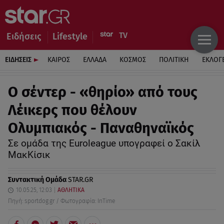
Ειδήσεις
Lifestyle
ΕΙΔΗΣΕΙΣ
ΚΑΙΡΟΣ
ΕΛΛΑΔΑ
ΚΟΣΜΟΣ
ΠΟΛΙΤΙΚΗ
ΕΚΛΟΓ
Ο σέντερ - «θηρίο» από τους
Λέικερς που θέλουν
Ολυμπιακός - Παναθηναϊκός
Σε ομάδα της Euroleague υπογραφεί ο Σακίλ
ΜακΚίσικ
Συντακτική Ομάδα
STAR.GR
10.05.25, 12:03
ΑΘΛΗΤΙΚΑ
Πηγή: sportdog.gr / Φωτογραφία: InTime