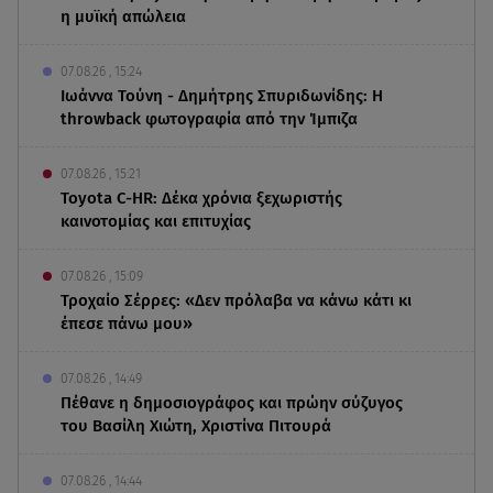
η μυϊκή απώλεια
07.08.26 , 15:24
Ιωάννα Τούνη - Δημήτρης Σπυριδωνίδης: Η
throwback φωτογραφία από την Ίμπιζα
07.08.26 , 15:21
Toyota C-HR: Δέκα χρόνια ξεχωριστής
καινοτομίας και επιτυχίας
07.08.26 , 15:09
Τροχαίο Σέρρες: «Δεν πρόλαβα να κάνω κάτι κι
έπεσε πάνω μου»
07.08.26 , 14:49
Πέθανε η δημοσιογράφος και πρώην σύζυγος
του Βασίλη Χιώτη, Χριστίνα Πιτουρά
07.08.26 , 14:44