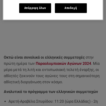
Απόρριψη όλων
Αποδοχή
Οκτώ είναι συνολικά οι ελληνικές συμμετοχές
στην
πρώτη ημέρα των
Παραολυμπιακών Αγώνων 2024
. Μία
μέρα μετά τη λιτή και εντυπωσιακή τελετή έναρξης, οι
αθλητές ξεκινούν τους αγώνες τους στη σημανικότερη
αθλητική διοργάνωση στον κόσμο.
Αναλυτικά το πρόγραμμα των ελληνικών συμμετοχών
Αρετή-Αραβέλα Σπυρίδου: 11:20 (ώρα Ελλάδας) - 2η