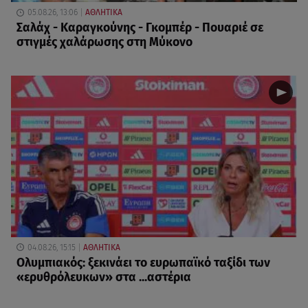
05.08.26, 13:06
ΑΘΛΗΤΙΚΑ
Σαλάχ - Καραγκούνης - Γκομπέρ - Πουαριέ σε
στιγμές χαλάρωσης στη Μύκονο
04.08.26, 15:15
ΑΘΛΗΤΙΚΑ
Ολυμπιακός: ξεκινάει το ευρωπαϊκό ταξίδι των
«ερυθρόλευκων» στα ...αστέρια