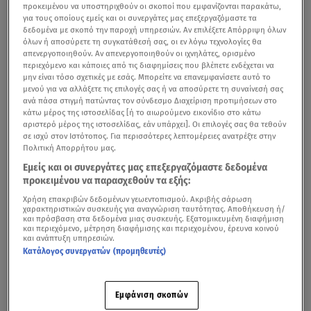
προκειμένου να υποστηριχθούν οι σκοποί που εμφανίζονται παρακάτω,
για τους οποίους εμείς και οι συνεργάτες μας επεξεργαζόμαστε τα
δεδομένα με σκοπό την παροχή υπηρεσιών. Αν επιλέξετε Απόρριψη όλων
όλων ή αποσύρετε τη συγκατάθεσή σας, οι εν λόγω τεχνολογίες θα
απενεργοποιηθούν. Αν απενεργοποιηθούν οι ιχνηλάτες, ορισμένο
περιεχόμενο και κάποιες από τις διαφημίσεις που βλέπετε ενδέχεται να
μην είναι τόσο σχετικές με εσάς. Μπορείτε να επανεμφανίσετε αυτό το
μενού για να αλλάξετε τις επιλογές σας ή να αποσύρετε τη συναίνεσή σας
ανά πάσα στιγμή πατώντας τον σύνδεσμο Διαχείριση προτιμήσεων στο
κάτω μέρος της ιστοσελίδας [ή το αιωρούμενο εικονίδιο στο κάτω
αριστερό μέρος της ιστοσελίδας, εάν υπάρχει]. Οι επιλογές σας θα τεθούν
σε ισχύ στον Ιστότοπος. Για περισσότερες λεπτομέρειες ανατρέξτε στην
Πολιτική Απορρήτου μας.
Εμείς και οι συνεργάτες μας επεξεργαζόμαστε δεδομένα
προκειμένου να παρασχεθούν τα εξής:
Χρήση επακριβών δεδομένων γεωεντοπισμού. Ακριβής σάρωση
χαρακτηριστικών συσκευής για αναγνώριση ταυτότητας. Αποθήκευση ή/
και πρόσβαση στα δεδομένα μιας συσκευής. Εξατομικευμένη διαφήμιση
και περιεχόμενο, μέτρηση διαφήμισης και περιεχομένου, έρευνα κοινού
και ανάπτυξη υπηρεσιών.
Κατάλογος συνεργατών (προμηθευτές)
Εμφάνιση σκοπών