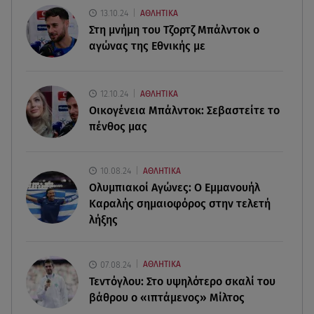
Τουρισμός για Όλους 2026-2027: Ποια ΑΦΜ
13.10.24
ΑΘΛΗΤΙΚΑ
κάνουν σήμερα αίτηση
Στη μνήμη του Τζορτζ Μπάλντοκ ο
αγώνας της Εθνικής με
06.08.26 , 17:53
Mercedes-Benz GLB: Τώρα με όφελος 2.000
ευρώ
12.10.24
ΑΘΛΗΤΙΚΑ
Οικογένεια Μπάλντοκ: Σεβαστείτε το
πένθος μας
06.08.26 , 17:53
Αμαλία Κωστοπούλου: Συνεχίζει τις διακοπές της
στο κοσμοπολίτικο Κάπρι
10.08.24
ΑΘΛΗΤΙΚΑ
Ολυμπιακοί Αγώνες: Ο Εμμανουήλ
06.08.26 , 17:43
Καραλής σημαιοφόρος στην τελετή
Συμφωνία Ιράν – Ομάν για τα Στενά του Ορμούζ
λήξης
06.08.26 , 17:12
Μαρία Κορινθίου: «Έχω πατήσει φρένο» -
07.08.24
ΑΘΛΗΤΙΚΑ
Δηλώνει χορτασμένη και μπουχτισμένη!
Τεντόγλου: Στο υψηλότερο σκαλί του
βάθρου ο «ιπτάμενος» Μίλτος