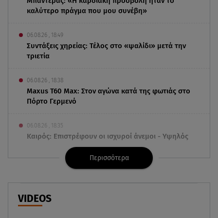
Μπαντέρας: «Η καρδιακή προσβολή ήταν το
καλύτερο πράγμα που μου συνέβη»
06.08.26 , 18:49
Συντάξεις χηρείας: Τέλος στο «ψαλίδι» μετά την
τριετία
06.08.26 , 18:38
Maxus T60 Max: Στον αγώνα κατά της φωτιάς στο
Πόρτο Γερμενό
06.08.26 , 18:35
Καιρός: Επιστρέφουν οι ισχυροί άνεμοι - Υψηλός
ο κίνδυνος πυρκαγιάς
Περισσότερα
06.08.26 , 18:30
Ελενα Τσαβαλιά: Η throwback φωτογραφία της
με μπικίνι!
VIDEOS
06.08.26 , 18:12