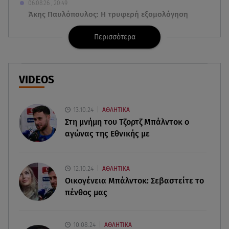
06.08.26 , 20:49
Άκης Παυλόπουλος: Η τρυφερή εξομολόγηση
της συζύγου του, Ελένης Φωτοπούλου
Περισσότερα
06.08.26 , 20:25
Πώς επικοινωνούν τα ελικόπτερα στη φωτιά και
ο ρόλος του «συνδέσμου»
VIDEOS
06.08.26 , 20:16
Αθηνά Οικονομάκου από την Μπόρα Μπόρα:
13.10.24
ΑΘΛΗΤΙΚΑ
«Έσκασε όλη η κούραση του χειμώνα»
Στη μνήμη του Τζορτζ Μπάλντοκ ο
αγώνας της Εθνικής με
06.08.26 , 20:04
Σαμοθράκη: Συγκλονιστική διάσωση 15χρονης
από δύσβατο φαράγγι
12.10.24
ΑΘΛΗΤΙΚΑ
Οικογένεια Μπάλντοκ: Σεβαστείτε το
πένθος μας
06.08.26 , 19:44
Πότε δεν επιβάλλεται φόρος κληρονομιάς σε
τραπεζικές καταθέσεις
10.08.24
ΑΘΛΗΤΙΚΑ