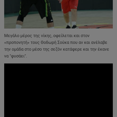
Μεγάλο μέρος της νίκης, οφείλεται και στον
«προπονητή» τους Θοδωρή Σούκα που αν και ανέλαβε
την ομάδα στο μέσο της σεζόν κατάφερε και την έκανε
να "φυσάει".