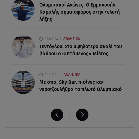
Ολυμπιακοί Αγώνες: Ο Εμμανουήλ
06.08.26 , 19:17
Καραλής σημαιοφόρος στην τελετή
Κυψέλη: «Βιώνουμε βαθιά οδύνη» - Τι λέει η
λήξης
οικογένεια της Λίζα
06.08.26 , 19:10
07.08.24
ΑΘΛΗΤΙΚΑ
Μπαντέρας: «Η καρδιακή προσβολή ήταν το
Τεντόγλου: Στο υψηλότερο σκαλί του
καλύτερο πράγμα που μου συνέβη»
βάθρου ο «ιπτάμενος» Μίλτος
04.08.24
ΑΘΛΗΤΙΚΑ
Με σπα, Sky Bar, πισίνες και
νεροτζουλήθρα το πλωτό Ολυμπιακό