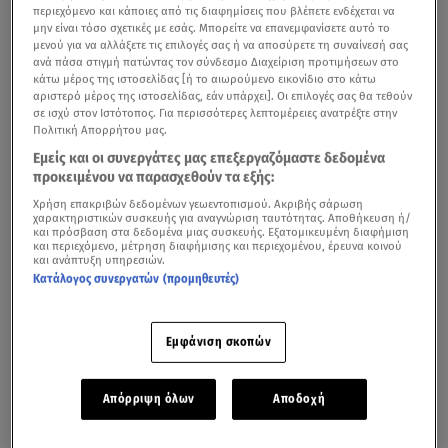
περιεχόμενο και κάποιες από τις διαφημίσεις που βλέπετε ενδέχεται να
μην είναι τόσο σχετικές με εσάς. Μπορείτε να επανεμφανίσετε αυτό το
μενού για να αλλάξετε τις επιλογές σας ή να αποσύρετε τη συναίνεσή σας
ανά πάσα στιγμή πατώντας τον σύνδεσμο Διαχείριση προτιμήσεων στο
κάτω μέρος της ιστοσελίδας [ή το αιωρούμενο εικονίδιο στο κάτω
αριστερό μέρος της ιστοσελίδας, εάν υπάρχει]. Οι επιλογές σας θα τεθούν
σε ισχύ στον Ιστότοπος. Για περισσότερες λεπτομέρειες ανατρέξτε στην
Πολιτική Απορρήτου μας.
Εμείς και οι συνεργάτες μας επεξεργαζόμαστε δεδομένα
προκειμένου να παρασχεθούν τα εξής:
Η ομάδα των εργαζομένων του Star Channel αγωνίστηκε
Χρήση επακριβών δεδομένων γεωεντοπισμού. Ακριβής σάρωση
χαρακτηριστικών συσκευής για αναγνώριση ταυτότητας. Αποθήκευση ή/
το πρωί του Σαββάτου στις 11:30 στον τελικό του
και πρόσβαση στα δεδομένα μιας συσκευής. Εξατομικευμένη διαφήμιση
και περιεχόμενο, μέτρηση διαφήμισης και περιεχομένου, έρευνα κοινού
πρωταθλήματος Τύπου με αντίπαλο την DPG, στην
και ανάπτυξη υπηρεσιών.
κεντρική σάλα Μπάσκετ του ΟΑΚΑ και κατάφερε να
Κατάλογος συνεργατών (προμηθευτές)
πάρει τη νίκη.
Εμφάνιση σκοπών
Απόρριψη όλων
Αποδοχή