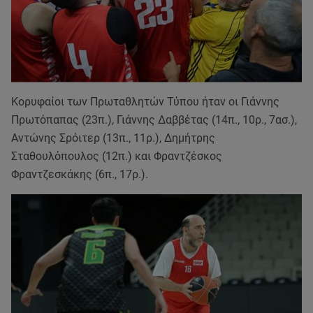
Κορυφαίοι των Πρωταθλητών Τύπου ήταν οι Γιάννης
Πρωτόπαπας (23π.), Γιάννης Δαββέτας (14π., 10ρ., 7ασ.),
Αντώνης Σρόιτερ (13π., 11ρ.), Δημήτρης
Σταθουλόπουλος (12π.) και Φραντζέσκος
Φραντζεσκάκης (6π., 17ρ.).