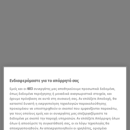
Ενδιαφερόμαστε για το απόρρητό σας
Εμείς και οι
603
συνεργάτες μας αποθηκεύουμε προσωπικά δεδομένα,
όπως δεδομένα περιήγησης ή μοναδικά αναγνωριστικά στοιχεία, και
έχουμε πρόσβαση σε αυτά στη συσκευή σας. Αν επιλέξετε Αποδοχή, θα
καταστεί δυνατή η ενεργοποίηση τεχνολογιών παρακολούθησης
προκειμένου να υποστηριχθούν οι σκοποί που εμφανίζονται παρακάτω,
για τους οποίους εμείς και οι συνεργάτες μας επεξεργαζόμαστε τα
δεδομένα με σκοπό την παροχή υπηρεσιών. Αν επιλέξετε Απόρριψη όλων
όλων ή αποσύρετε τη συγκατάθεσή σας, οι εν λόγω τεχνολογίες θα
απενεργοποιηθούν. Αν απενεργοποιηθούν οι ιχνηλάτες, ορισμένο