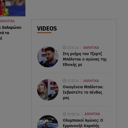
08.08.26 , 21:20
«Ισλαμικό ΝΑΤΟ»: Πώς
επηρεάζεται η Ελλάδα από τη
νέα συμμαχία
ΑΘΛΗΤΙΚΑ
VIDEOS
: Χαλαρώνει
τά το
08.08.26 , 19:19
al
Τραγωδία στην Πάρο: Νεκρό
4χρονο παιδί σε πισίνα
13.10.24
ΑΘΛΗΤΙΚΑ
Στη μνήμη του Τζορτζ
Μπάλντοκ ο αγώνας της
Εθνικής με
12.10.24
ΑΘΛΗΤΙΚΑ
Οικογένεια Μπάλντοκ:
Σεβαστείτε το πένθος
μας
10.08.24
ΑΘΛΗΤΙΚΑ
Ολυμπιακοί Αγώνες: Ο
Εμμανουήλ Καραλής