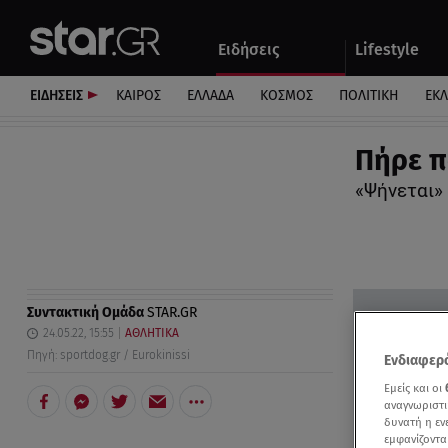
Αθλητικά
Quiz
Ειδήσεις
Lifestyle
Αυτοκίνητο
ΕΙΔΗΣΕΙΣ
ΚΑΙΡΟΣ
ΕΛΛΑΔΑ
ΚΟΣΜΟΣ
ΠΟΛΙΤΙΚΗ
ΕΚ
Πήρε π
«Ψήνεται»
Συντακτική Ομάδα
STAR.GR
24.05.22, 15:55
ΑΘΛΗΤΙΚΑ
Πηγή: sportdog.gr / Eurokinissi
Ενδιαφερό
Εμείς και οι
αναγνωριστι
δυνατή η ε
εμφανίζοντα