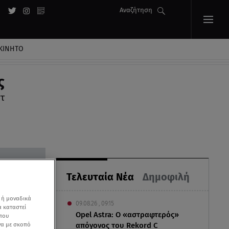
Αναζήτηση
ΚΙΝΗΤΟ
ς
τ
Τελευταία Νέα
Δημοφιλή
 ή μοναδικά
09.08.26 , 09:15
α καταστεί
Opel Astra: Ο «αστραφτερός»
 που
να με σκοπό
απόγονος του Rekord C