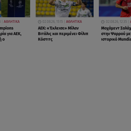
8
ΑΘΛΗΤΙΚΑ
02.08.26, 15:15
ΑΘΛΗΤΙΚΑ
02.08.26, 12:35
mpions
ΑΕΚ: «Έκλεισε» Μίλαν
Μοχάμεντ Σαλάχ
ρία για ΑΕΚ,
Βιτάλις και περιμένει Φίλιπ
στην Ψαρρού με
ή ο
Κόστιτς
ιστορικό Mundi