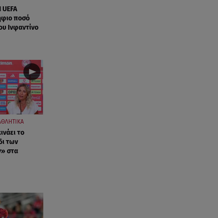
Θεσσαλονίκη: Τρύπησαν με
Η UEFA
ήφιο ποσό
τρυπάνι και δηλητηρίασαν δύο
ου Ινφαντίνο
δέντρα
08.08.26 , 21:50
Πάρος: Γονείς και ιδιοκτήτης
κατηγορούνται για
ανθρωποκτονία από αμέλεια
08.08.26 , 21:38
Βουλγαρία:Μη επανδρωμένο
ΑΘΛΗΤΙΚΑ
αεροσκάφος συνετρίβη κοντά
ινάει το
σε αγωγό φυσικού αερίου
δι των
» στα
08.08.26 , 21:32
Φωτιά στην Αττικοβοιωτία:
Ενέργεια ίση με έξι ατομικές
βόμβες