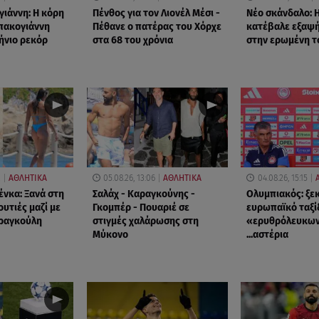
ιάννη: Η κόρη
Πένθος για τον Λιονέλ Μέσι -
Νέο σκάνδαλο: 
πακογιάννη
Πέθανε ο πατέρας του Χόρχε
κατέβαλε εξαψ
ήνιο ρεκόρ
στα 68 του χρόνια
στην ερωμένη τ
2
ΑΘΛΗΤΙΚΑ
05.08.26, 13:06
ΑΘΛΗΤΙΚΑ
04.08.26, 15:15
ένκα: Ξανά στη
Σαλάχ - Καραγκούνης -
Ολυμπιακός: ξεκ
υτιές μαζί με
Γκομπέρ - Πουαριέ σε
ευρωπαϊκό ταξί
Φραγκούλη
στιγμές χαλάρωσης στη
«ερυθρόλευκων
Μύκονο
...αστέρια