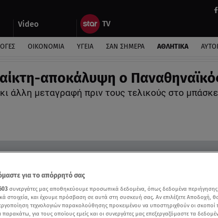
Video
ΛΟΓΕΣ
ΟΙΚΟΝΟΜΙΑ
ΥΓΕΙΑ
ΣΑΝ ΣΗΜΕΡΑ
ΑΘΛΗΤΙΚΑ
ΑΥΤΟ
αίκτη-αποκάλυψη ο Παναθηναϊκό
 κι άλλη μεταγραφή πριν τους τελικούς στο μπάσκε
μαστε για το απόρρητό σας
603
συνεργάτες μας αποθηκεύουμε προσωπικά δεδομένα, όπως δεδομένα περιήγησης
κά στοιχεία, και έχουμε πρόσβαση σε αυτά στη συσκευή σας. Αν επιλέξετε Αποδοχή, θ
νεργοποίηση τεχνολογιών παρακολούθησης προκειμένου να υποστηριχθούν οι σκοποί
ι παρακάτω, για τους οποίους εμείς και οι συνεργάτες μας επεξεργαζόμαστε τα δεδομέ