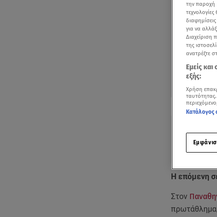
την παροχή 
τεχνολογίες
διαφημίσεις
για να αλλά
Διαχείριση 
της ιστοσελί
ανατρέξτε σ
Εμείς και
εξής:
Χρήση επακ
ταυτότητας.
Δείτε περισσ
περιεχόμενο
Πρόσθηκη star
Κατάλογος 
Εμφάνισ
Η επόμενη σε
Στον
Παναθη
πρωτάθλημα,