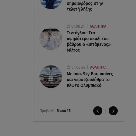
σημαιοφόρος στην
τελετή λήξης
07.08.24
ΑΘΛΗΤΙΚΑ
Τεντόγλου: Στο
υψηλότερο σκαλί του
βάθρου ο «ιπτάμενος»
Μίλτος
04.08.24
ΑΘΛΗΤΙΚΑ
Με σπα, Sky Bar, πισίνες
και νεροτζουλήθρα το
πλωτό Ολυμπιακό
Προβολή
5 από 15