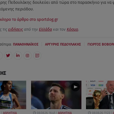
ύρης Πεδουλάκης δουλεύει από τώρα στο παρασκήνιο για να φ
πόμενης περιόδου.
κληρο το άρθρο στο sportdog.gr
ς τις
ειδήσεις
από την
Ελλάδα
και τον
Κόσμο
.
|
|
σότερα:
ΠΑΝΑΘΗΝΑΪΚΟΣ
ΑΡΓΥΡΗΣ ΠΕΔΟΥΛΑΚΗΣ
ΓΙΩΡΓΟΣ ΒΟΒΟΡ
ΣΗΣ
2
ΑΘΛΗΤΙΚΑ
08.08.26, 16:45
ΑΘΛΗΤΙΚΑ
08.08.26, 11:23