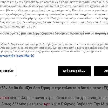
υπηρεσιών. Αν επιλέξετε Απόρριψη όλων όλων ή αποσύρετε τη συγκατάθεσή σας, οι ε
 θα απενεργοποιηθούν. Αν απενεργοποιηθούν οι ιχνηλάτες, ορισμένο περιεχόμενο και κά
 που βλέπετε ενδέχεται να μην είναι τόσο σχετικές με εσάς. Μπορείτε να επανεμφανίσετ
ξετε τις επιλογές σας ή να αποσύρετε τη συναίνεσή σας ανά πάσα στιγμή πατώντας τον
προτιμήσεων στο κάτω μέρος της ιστοσελίδας [ή το αιωρούμενο εικονίδιο στο κάτω α
δας, εάν υπάρχει]. Οι επιλογές σας θα τεθούν σε ισχύ στον Ιστότοπος. Για περισσότερε
την Πολιτική Απορρήτου μας.
 οι συνεργάτες μας επεξεργαζόμαστε δεδομένα προκειμένου να παρασχ
ριβών δεδομένων γεωεντοπισμού. Ακριβής σάρωση χαρακτηριστικών συσκευής για αν
 Αποθήκευση ή/και πρόσβαση στα δεδομένα μιας συσκευής. Εξατομικευμένη διαφήμι
ότερα άρθρα μας στην αναζήτηση σας
, μέτρηση διαφήμισης και περιεχομένου, έρευνα κοινού και ανάπτυξη υπηρεσιών.
.gr στις επιλογές σας
συνεργατών (προμηθευτές)
Δείτε περισσότερα άρθρα μας στα αποτελέσματα αναζήτησης
η σκοπών
Απόρριψη όλων
Απ
Add star.gr on Google
ζόν δε θα θυμίζει όσα ζήσαμε την τελευταία διετία στον «Ε
ναϊκό
είναι πλήρως συγκεντρωμένοι στις υποχρεώσεις τους
 όπως δήλωσε μετά τον
Άρη
και ο Γιώργος Βόβορας. Την ίδια