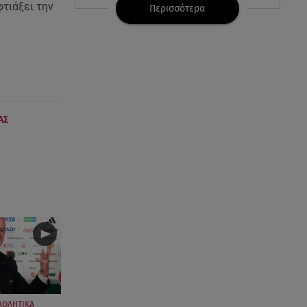
τιάξει την
08.08.26 , 23:30
Περισσότερα
Greek Mafia: Χειροπέδες σε
«Πίτμπουλ» και «Μπουλντόγκ»
08.08.26 , 23:00
Στενά του Ορμούζ: Στο Ιράν ο
έλεγχος της εισερχόμενης
ναυσιπλοΐας
ΑΣ
08.08.26 , 22:45
Κρήτη: Τι απαντά η ΕΛ.ΑΣ. για το
βίντεο με τον μεθυσμένο
τουρίστα
08.08.26 , 22:33
Αλεξανδρούπολη: Ανασύρθηκε
χωρίς τις αισθήσεις του
ηλικιωμένος από πηγάδι
ΑΘΛΗΤΙΚΑ
08.08.26 , 22:15