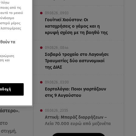
ν λόγω
ποιες από τις
ε αυτό το μενού
09.08.26 , 09:03
 σύνδεσμο
Γουίτνεϊ Χιούστον: Οι
ριστερό μέρος
καταχρήσεις ο γάμος και η
ς λεπτομέρειες
κρυφή σχέση με τη βοηθό της
εθούν τα
09.08.26 , 08:44
Σοβαρό τροχαίο στο Λαγονήσι:
αγνώριση
ση και
Τραυματίες δύο αστυνομικοί
της ΔΙΑΣ
09.08.26 , 03:00
Εορτολόγιο: Ποιοι γιορτάζουν
οδοχή
στις 9 Αυγούστου
ξάστερο».
08.08.26 , 23:55
Αττική: Μπαράζ διαρρήξεων –
 στο
Λεία 70.000 ευρώ από μεζονέτα
 στιγμή,