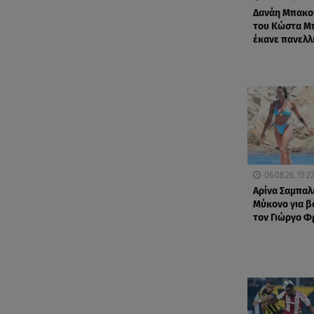
Δανάη Μπακογ
του Κώστα Μ
έκανε πανελλ
06.08.26, 15:2
Αρίνα Σαμπαλ
Μύκονο για βο
τον Γιώργο 