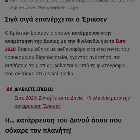
Στα πρώτα λεπτά τίποτα δεν έδειχνε ότι ο Κρίστιαν Έρικσεν δεν ήταν καλά
στην υγεία του /Φωτογραφία AP Images
Σιγά σιγά επανέρχεται ο Έρικσεν
Ο Κρίστιαν Έρικσεν, ο οποίος
κατέρρευσε στην
αναμέτρηση της Δανίας με την Φινλανδία για το
Euro
2020
, διακομίσθηκε με ασθενοφόρο στα επείγοντα του
νοσοκομείου Rigshospitalet, έχοντας ανακτήσει τις
αισθήσεις του, όπως φαίνεται κι από τη φωτογραφία
που ανέβηκε στα social media.
Euro 2020: Συνεχίζεται το Δανία - Φινλανδία μετά την
κατάρρευση Έρικσεν
Η... κατάρρευση του Δανού άσου που
σόκαρε τον πλανήτη!