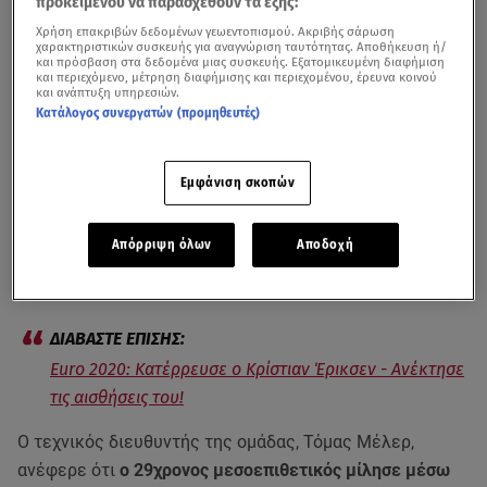
προκειμένου να παρασχεθούν τα εξής:
Χρήση επακριβών δεδομένων γεωεντοπισμού. Ακριβής σάρωση
χαρακτηριστικών συσκευής για αναγνώριση ταυτότητας. Αποθήκευση ή/
και πρόσβαση στα δεδομένα μιας συσκευής. Εξατομικευμένη διαφήμιση
και περιεχόμενο, μέτρηση διαφήμισης και περιεχομένου, έρευνα κοινού
και ανάπτυξη υπηρεσιών.
Κατάλογος συνεργατών (προμηθευτές)
Εμφάνιση σκοπών
Ο Δανός ποδοσφαιριστής
Κρίστιαν Έρικσεν
ξεπέρασε
τον κίνδυνο και, μάλιστα, έστειλε μήνυμα στους
Απόρριψη όλων
Αποδοχή
συμπαίκτες του στην Εθνική Δανίας από το κρεβάτι του
νοσοκομείου όπου νοσηλεύεται
.
Euro 2020: Κατέρρευσε ο Κρίστιαν Έρικσεν - Ανέκτησε
τις αισθήσεις του!
Ο τεχνικός διευθυντής της ομάδας, Τόμας Μέλερ,
ανέφερε ότι
ο 29χρονος μεσοεπιθετικός μίλησε μέσω