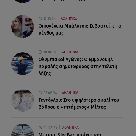
το μαύρο της μπικίνι
12.10.24
ΑΘΛΗΤΙΚΑ
06.08.26 , 15:02
Οικογένεια Μπάλντοκ: Σεβαστείτε το
Συγκινεί ο Κώστας Σαμαράς: Η οικογενειακή
πένθος μας
φωτογραφία με την αδελφή του
06.08.26 , 14:41
10.08.24
ΑΘΛΗΤΙΚΑ
Κηδεία Λάκη Χαλκιά: Συντετριμμένη η σύζυγός
Ολυμπιακοί Αγώνες: Ο Εμμανουήλ
του στο τελευταίο «αντίο»
Καραλής σημαιοφόρος στην τελετή
λήξης
06.08.26 , 14:34
«Πάμε για νέα θεραπεία»: Η νέα φωτογραφία του
Παράσχου από το νοσοκομείο
07.08.24
ΑΘΛΗΤΙΚΑ
Τεντόγλου: Στο υψηλότερο σκαλί του
βάθρου ο «ιπτάμενος» Μίλτος
04.08.24
ΑΘΛΗΤΙΚΑ
Με σπα, Sky Bar, πισίνες και