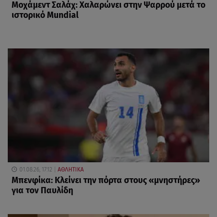
Μοχάμεντ Σαλάχ: Χαλαρώνει στην Ψαρρού μετά το
ιστορικό Mundial
01.08.26, 17:12
ΑΘΛΗΤΙΚΑ
Μπενφίκα: Κλείνει την πόρτα στους «μνηστήρες»
για τον Παυλίδη