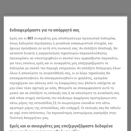
Ενδιαφερόμαστε για το απόρρητό σας
Εμείς και οι
603
συνεργάτες μας αποθηκεύουμε προσωπικά δεδομένα,
όπως δεδομένα περιήγησης ή μοναδικά αναγνωριστικά στοιχεία, και
έχουμε πρόσβαση σε αυτά στη συσκευή σας. Αν επιλέξετε Αποδοχή, θα
καταστεί δυνατή η ενεργοποίηση τεχνολογιών παρακολούθησης
προκειμένου να υποστηριχθούν οι σκοποί που εμφανίζονται παρακάτω,
για τους οποίους εμείς και οι συνεργάτες μας επεξεργαζόμαστε τα
δεδομένα με σκοπό την παροχή υπηρεσιών. Αν επιλέξετε Απόρριψη όλων
όλων ή αποσύρετε τη συγκατάθεσή σας, οι εν λόγω τεχνολογίες θα
απενεργοποιηθούν. Αν απενεργοποιηθούν οι ιχνηλάτες, ορισμένο
περιεχόμενο και κάποιες από τις διαφημίσεις που βλέπετε ενδέχεται να
μην είναι τόσο σχετικές με εσάς. Μπορείτε να επανεμφανίσετε αυτό το
μενού για να αλλάξετε τις επιλογές σας ή να αποσύρετε τη συναίνεσή σας
ανά πάσα στιγμή πατώντας τον σύνδεσμο Διαχείριση προτιμήσεων στο
κάτω μέρος της ιστοσελίδας [ή το αιωρούμενο εικονίδιο στο κάτω
αριστερό μέρος της ιστοσελίδας, εάν υπάρχει]. Οι επιλογές σας θα τεθούν
σε ισχύ στον Ιστότοπος. Για περισσότερες λεπτομέρειες ανατρέξτε στην
Πολιτική Απορρήτου μας.
Εμείς και οι συνεργάτες μας επεξεργαζόμαστε δεδομένα