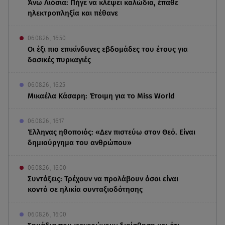
Άνω Λιόσια: Πήγε να κλέψει καλώδια, έπαθε
ηλεκτροπληξία και πέθανε
06.08.26 , 16:50
Οι έξι πιο επικίνδυνες εβδομάδες του έτους για
δασικές πυρκαγιές
06.08.26 , 16:25
Μικαέλα Κάσαρη: Έτοιμη για το Miss World
06.08.26 , 16:17
Έλληνας ηθοποιός: «Δεν πιστεύω στον Θεό. Είναι
δημιούργημα του ανθρώπου»
06.08.26 , 16:00
Συντάξεις: Τρέχουν να προλάβουν όσοι είναι
κοντά σε ηλικία συνταξιοδότησης
06.08.26 , 16:00