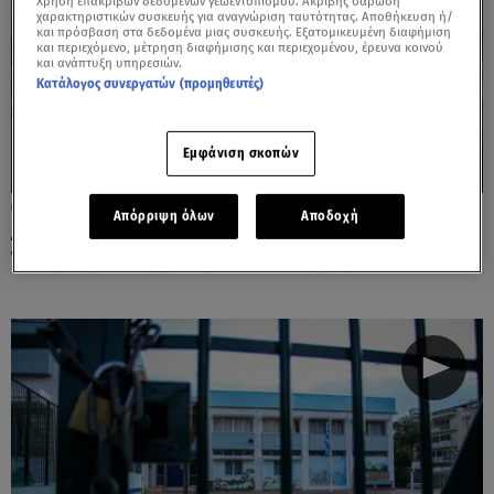
Χρήση επακριβών δεδομένων γεωεντοπισμού. Ακριβής σάρωση
χαρακτηριστικών συσκευής για αναγνώριση ταυτότητας. Αποθήκευση ή/
και πρόσβαση στα δεδομένα μιας συσκευής. Εξατομικευμένη διαφήμιση
και περιεχόμενο, μέτρηση διαφήμισης και περιεχομένου, έρευνα κοινού
και ανάπτυξη υπηρεσιών.
Κατάλογος συνεργατών (προμηθευτές)
Εμφάνιση σκοπών
31.03.26, 14:36
Απόρριψη όλων
Αποδοχή
Ανοιχτά τα σχολεία στην Αττική την
Τετάρτη - Τι ισχύει για το ολοήμερο