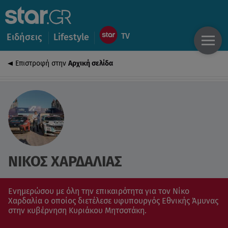
Ειδήσεις
Lifestyle
Επιστροφή στην
Αρχική σελίδα
ΝΙΚΟΣ ΧΑΡΔΑΛΙΑΣ
Ενημερώσου με όλη την επικαιρότητα για τον Νίκο
Χαρδαλία o οποίος διετέλεσε υφυπουργός Εθνικής Άμυνας
στην κυβέρνηση Κυριάκου Μητσοτάκη.