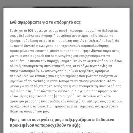
Ενδιαφερόμαστε για το απόρρητό σας
Εμείς και οι
603
συνεργάτες μας αποθηκεύουμε προσωπικά δεδομένα,
όπως δεδομένα περιήγησης ή μοναδικά αναγνωριστικά στοιχεία, και
έχουμε πρόσβαση σε αυτά στη συσκευή σας. Αν επιλέξετε Αποδοχή, θα
καταστεί δυνατή η ενεργοποίηση τεχνολογιών παρακολούθησης
προκειμένου να υποστηριχθούν οι σκοποί που εμφανίζονται παρακάτω,
για τους οποίους εμείς και οι συνεργάτες μας επεξεργαζόμαστε τα
δεδομένα με σκοπό την παροχή υπηρεσιών. Αν επιλέξετε Απόρριψη όλων
όλων ή αποσύρετε τη συγκατάθεσή σας, οι εν λόγω τεχνολογίες θα
απενεργοποιηθούν. Αν απενεργοποιηθούν οι ιχνηλάτες, ορισμένο
περιεχόμενο και κάποιες από τις διαφημίσεις που βλέπετε ενδέχεται να
μην είναι τόσο σχετικές με εσάς. Μπορείτε να επανεμφανίσετε αυτό το
02.06.26, 10:19
μενού για να αλλάξετε τις επιλογές σας ή να αποσύρετε τη συναίνεσή σας
Πρεμιέρα στις 2 Ιουνίου για το Φεστιβάλ
ανά πάσα στιγμή πατώντας τον σύνδεσμο Διαχείριση προτιμήσεων στο
στη Σκιά των Βράχων
κάτω μέρος της ιστοσελίδας [ή το αιωρούμενο εικονίδιο στο κάτω
αριστερό μέρος της ιστοσελίδας, εάν υπάρχει]. Οι επιλογές σας θα τεθούν
σε ισχύ στον Ιστότοπος. Για περισσότερες λεπτομέρειες ανατρέξτε στην
Πολιτική Απορρήτου μας.
Εμείς και οι συνεργάτες μας επεξεργαζόμαστε δεδομένα
προκειμένου να παρασχεθούν τα εξής: