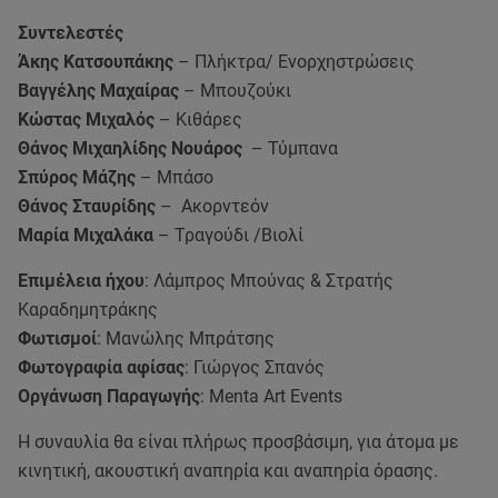
Συντελεστές
Άκης Κατσουπάκης
– Πλήκτρα/ Ενορχηστρώσεις
Βαγγέλης Μαχαίρας
– Μπουζούκι
Κώστας Μιχαλός
– Κιθάρες
Θάνος Μιχαηλίδης Νουάρος
– Τύμπανα
Σπύρος Μάζης
– Μπάσο
Θάνος Σταυρίδης
– Ακορντεόν
Μαρία Μιχαλάκα
– Τραγούδι /Βιολί
Επιμέλεια ήχου
: Λάμπρος Μπούνας & Στρατής
Καραδημητράκης
Φωτισμοί
: Μανώλης Μπράτσης
Φωτογραφία αφίσας
: Γιώργος Σπανός
Οργάνωση Παραγωγής
: Menta Art Events
Η συναυλία θα είναι πλήρως προσβάσιμη, για άτομα με
κινητική, ακουστική αναπηρία και αναπηρία όρασης.