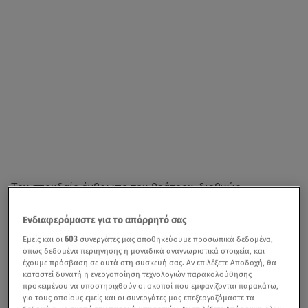
Τον σπουδαίο άνθρωπο του θεάτρου, διεθνώς
αναγνωρισμένο σκηνοθέτη
Μίνω Βολανάκη
τιμά φέτος
Ενδιαφερόμαστε για το απόρρητό σας
το
Φεστιβάλ Στη σκιά των Βράχων
των δήμων
Βύρωνα
και Δάφνης-Υμηττού
με την ευκαιρία της συμπλήρωσης
Εμείς και οι
603
συνεργάτες μας αποθηκεύουμε προσωπικά δεδομένα,
όπως δεδομένα περιήγησης ή μοναδικά αναγνωριστικά στοιχεία, και
100 χρόνων
από τη γέννησή του.
έχουμε πρόσβαση σε αυτά στη συσκευή σας. Αν επιλέξετε Αποδοχή, θα
καταστεί δυνατή η ενεργοποίηση τεχνολογιών παρακολούθησης
Σημαντικός σκηνοθέτης, μεταφραστής παραπάνω από
προκειμένου να υποστηριχθούν οι σκοποί που εμφανίζονται παρακάτω,
για τους οποίους εμείς και οι συνεργάτες μας επεξεργαζόμαστε τα
60 θεατρικών έργων και σπουδαίος δάσκαλος ηθοποιών,