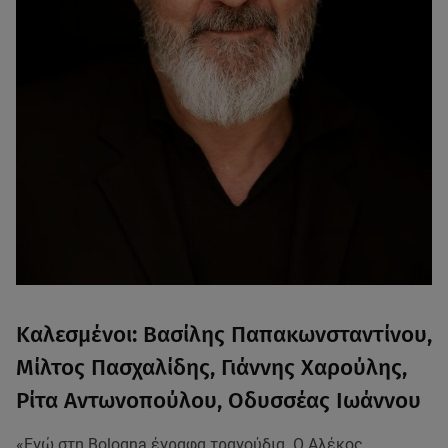
Καλεσμένοι: Βασίλης Παπακωνσταντίνου,
Μίλτος Πασχαλίδης, Γιάννης Χαρούλης,
Ρίτα Αντωνοπούλου, Οδυσσέας Ιωάννου
«Εγώ στη Bologna έγραφα τραγούδια. Ο Αλέκος