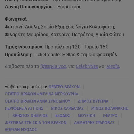
Δανάη Παπαγεωργίου
- Εικαστικός
Φωνητικά
Φωτεινή Δούλη, Σοφία Εξάρχου, Νάγια Κολιοφώτη,
Φιλαρέτη Μαυρίδου, Κατερίνα Πετράτου, Λυδία Φώτου
Τιμές εισιτηρίων
: Προπώληση 12€ | Ταμείο 15€
Προπώληση
: Ticketmaster Hellas & ταμεία φεστιβάλ
Διαβάστε όλα τα
lifestyle νεα
, για
Celebrities
και
Media
.
|
Διαβάστε περισσότερα:
ΘΕΑΤΡΟ ΒΡΑΧΩΝ
|
ΘΕΑΤΡΟ ΒΡΑΧΩΝ «ΜΕΛΙΝΑ ΜΕΡΚΟΥΡΗ»
|
|
ΘΕΑΤΡΟ ΒΡΑΧΩΝ ΑΝΝΑ ΣΥΝΟΔΙΝΟΥ
ΔΗΜΟΣ ΒΥΡΩΝΑ
|
|
ΠΕΡΙΦΕΡΕΙΑ ΑΤΤΙΚΗΣ
ΝΙΚΟΣ ΧΑΡΔΑΛΙΑΣ
ΜΙΝΩΣ ΒΟΛΑΝΑΚΗΣ
|
|
|
|
|
ΧΡΗΣΤΟΣ ΘΗΒΑΙΟΣ
ΕΞΟΔΟΣ
ΜΟΥΣΙΚΗ
ΘΕΑΤΡΟ
|
|
ΦΕΣΤΙΒΑΛ ΣΤΗ ΣΚΙΑ ΤΩΝ ΒΡΑΧΩΝ
ΔΗΜΗΤΡΗΣ ΣΤΑΡΟΒΑΣ
ΔΩΡΕΑΝ ΕΙΣΟΔΟΣ