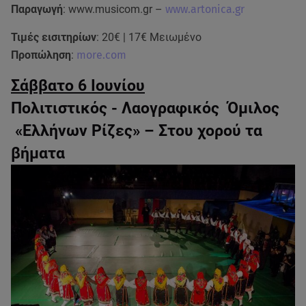
Παραγωγή
: www.musicom.gr –
www.artonica.gr
Τιμές εισιτηρίων
: 20€ | 17€ Μειωμένο
Προπώληση
:
more.com
Σάββατο 6 Ιουνίου
Πολιτιστικός - Λαογραφικός Όμιλος
«Ελλήνων Ρίζες» – Στου χορού τα
βήματα