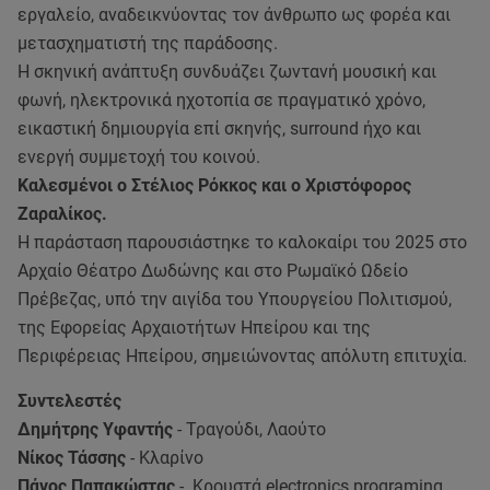
εργαλείο, αναδεικνύοντας τον άνθρωπο ως φορέα και
μετασχηματιστή της παράδοσης.
Η σκηνική ανάπτυξη συνδυάζει ζωντανή μουσική και
φωνή, ηλεκτρονικά ηχοτοπία σε πραγματικό χρόνο,
εικαστική δημιουργία επί σκηνής, surround ήχο και
ενεργή συμμετοχή του κοινού.
Καλεσμένοι ο Στέλιος Ρόκκος και ο Χριστόφορος
Ζαραλίκος.
Η παράσταση παρουσιάστηκε το καλοκαίρι του 2025 στο
Αρχαίο Θέατρο Δωδώνης και στο Ρωμαϊκό Ωδείο
Πρέβεζας, υπό την αιγίδα του Υπουργείου Πολιτισμού,
της Εφορείας Αρχαιοτήτων Ηπείρου και της
Περιφέρειας Ηπείρου, σημειώνοντας απόλυτη επιτυχία.
Συντελεστές
Δημήτρης Υφαντής
- Τραγούδι, Λαούτο
Νίκος Τάσσης
- Κλαρίνο
Πάνος Παπακώστας
- Κρουστά electronics programing