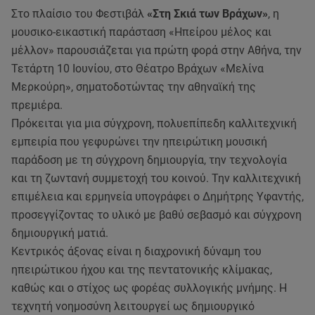
Στο πλαίσιο του Φεστιβάλ
«Στη Σκιά των Βράχων»
, η
μουσικο-εικαστική παράσταση «Ηπείρου μέλος και
μέλλον» παρουσιάζεται για πρώτη φορά στην Αθήνα, την
Τετάρτη 10 Ιουνίου, στο Θέατρο Βράχων «Μελίνα
Μερκούρη», σηματοδοτώντας την αθηναϊκή της
πρεμιέρα.
Πρόκειται για μια σύγχρονη, πολυεπίπεδη καλλιτεχνική
εμπειρία που γεφυρώνει την ηπειρώτικη μουσική
παράδοση με τη σύγχρονη δημιουργία, την τεχνολογία
και τη ζωντανή συμμετοχή του κοινού. Την καλλιτεχνική
επιμέλεια και ερμηνεία υπογράφει ο Δημήτρης Υφαντής,
προσεγγίζοντας το υλικό με βαθύ σεβασμό και σύγχρονη
δημιουργική ματιά.
Κεντρικός άξονας είναι η διαχρονική δύναμη του
ηπειρώτικου ήχου και της πεντατονικής κλίμακας,
καθώς και ο στίχος ως φορέας συλλογικής μνήμης. Η
τεχνητή νοημοσύνη λειτουργεί ως δημιουργικό