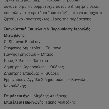
τη γοητεία μιας μικρής “ιστορικής” μουσικής
συνάντησης. Τις συμμετοχές αυτές ο Δημήτρης θέλει
και πάλι να τις κρατήσει “μυστικές” ώστε να υπάρχει το
ζητούμενο «σασπένς» ως μέρος της παράστασης.
Σκηνοθετική Επιμέλεια & Παρουσίαση: Ιεροκλής
Μιχαηλίδης
Οι Starovas Band είναι:
Στέφανος Δημητρίου – Τύμπανα
Γιάννης Γρηγορίου – Μπάσο
Νίκος Σάλτας – Πλήκτρα
Δημήτρης Καρασούλος – Κιθάρες
Δημήτρης Σταρόβας – Κιθάρες
Ερμηνεύουν: Αγγέλα Σιδηροπούλου – Βαγγέλης
Κακουλάκης
Επιμέλεια ήχου
: Μιχάλης Αλεξάκης
Επιμέλεια Παραγωγής
: Τάκης Μουζάκης