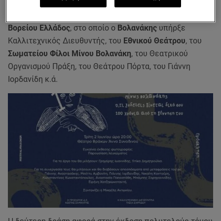
φωτογραφιών των παραστάσεων του σπουδαίου Έλληνα
σκηνοθέτη, από τα αρχεία του
Κρατικού Θεάτρου
Βορείου Ελλάδος
, στο οποίο ο
Βολανάκης
υπήρξε
Καλλιτεχνικός Διευθυντής, του
Εθνικού Θεάτρου
, του
Σωματείου Φίλοι Μίνου Βολανάκη
, του Θεατρικού
Οργανισμού Πράξη, του Θεάτρου Πόρτα, του Γιάννη
Ιορδανίδη κ.ά.