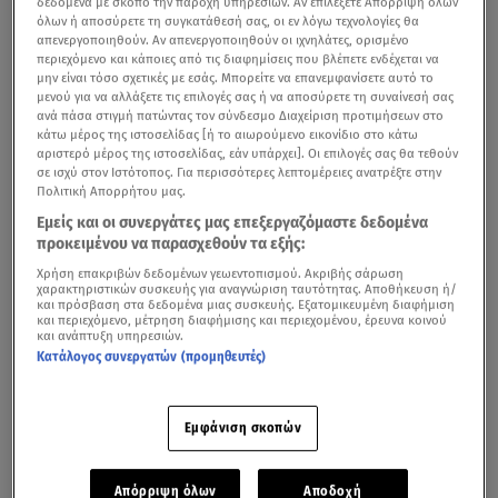
δεδομένα με σκοπό την παροχή υπηρεσιών. Αν επιλέξετε Απόρριψη όλων
ο
Μίνως Βολανάκης
υπήρξε στενά συνδεδεμένος με
όλων ή αποσύρετε τη συγκατάθεσή σας, οι εν λόγω τεχνολογίες θα
απενεργοποιηθούν. Αν απενεργοποιηθούν οι ιχνηλάτες, ορισμένο
τους δήμους μας ως ο εμπνευστής του Θεάτρου των
περιεχόμενο και κάποιες από τις διαφημίσεις που βλέπετε ενδέχεται να
μην είναι τόσο σχετικές με εσάς. Μπορείτε να επανεμφανίσετε αυτό το
Βράχων, που στεγάζει το Φεστιβάλ μας. Το φετινό μας
μενού για να αλλάξετε τις επιλογές σας ή να αποσύρετε τη συναίνεσή σας
αφιέρωμα στοχεύει να παρουσιάσει και να αναδείξει την
ανά πάσα στιγμή πατώντας τον σύνδεσμο Διαχείριση προτιμήσεων στο
κάτω μέρος της ιστοσελίδας [ή το αιωρούμενο εικονίδιο στο κάτω
πολυετή και πολύπλευρη εργασία του και αναπτύσσεται
αριστερό μέρος της ιστοσελίδας, εάν υπάρχει]. Οι επιλογές σας θα τεθούν
σε τρία επίπεδα.
σε ισχύ στον Ιστότοπος. Για περισσότερες λεπτομέρειες ανατρέξτε στην
Πολιτική Απορρήτου μας.
Εμείς και οι συνεργάτες μας επεξεργαζόμαστε δεδομένα
προκειμένου να παρασχεθούν τα εξής:
Μίνως Βολανάκης - Αφιέρωμα για τα 100 χρόνια από τη
Χρήση επακριβών δεδομένων γεωεντοπισμού. Ακριβής σάρωση
γέννηση του
χαρακτηριστικών συσκευής για αναγνώριση ταυτότητας. Αποθήκευση ή/
και πρόσβαση στα δεδομένα μιας συσκευής. Εξατομικευμένη διαφήμιση
και περιεχόμενο, μέτρηση διαφήμισης και περιεχομένου, έρευνα κοινού
Η πρώτη δράση περιλαμβάνει έκθεση φωτογραφίας
και ανάπτυξη υπηρεσιών.
στον χώρο του
θεάτρου Βράχων,
την οποία επιμελούνται
Κατάλογος συνεργατών (προμηθευτές)
η
Δάφνη Αηδόνη
(σχεδιασμός εγκατάστασης), η
Μιχαέλα
Αντωνίου
(έρευνα - επιστημονική επιμέλεια) και η
Εμφάνιση σκοπών
Στέλλα Δημητρακοπούλου (εικαστική – γραφιστική
επιμέλεια). Η εγκατάσταση περιλαμβάνει έκθεση
Απόρριψη όλων
Αποδοχή