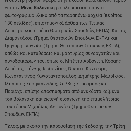
Η δεύτερη δράση αφορά στην έκδοση πολυτελούς τόμου
για τον
Μίνω Βολανάκη
με πλούσιο και σπάνιο
φωτογραφικό υλικό από τα παραπάνω αρχεία (περίπου
130 σελίδες), επιστημονικά άρθρα των Τιτίκας
Δημητρούλια (Τμήμα Θεατρικών Σπουδών, ΕΚΠΑ), Καίτης
Διαμαντάκου (Τμήμα Θεατρικών Σπουδών, ΕΚΠΑ) και
Γρηγόρη Ιωαννίδη (Τμήμα Θεατρικών Σπουδών, ΕΚΠΑ),
καθώς και καταθέσεις και μαρτυρίες συνεργατών και
συνοδοιπόρων του, όπως οι Μπέττυ Αρβανίτη, Κοραής
Δαμάτης, Γιάννης Ιορδανίδης, Νικαίτη Κοντούρη,
Κωνσταντίνος Κωνσταντόπουλος, Δημήτρης Μαυρίκιος,
Μπάμπης Σαρηγιαννίδης, Σάββας Στρούμπος κ.ά..
Περιέχει επίσης αποσπάσματα από ανέκδοτα κείμενα
του Βολανάκη και εκτενή εισαγωγή της επιμελήτριας
του τόμου Μιχαέλας Αντωνίου (Τμήμα Θεατρικών
Σπουδών, ΕΚΠΑ).
Τέλος, με σκοπό την παρουσίαση της έκδοσης την
Τρίτη