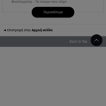
Βουλιαγμένη - Το όνομα που πήρε
Περισσότερα
09.08.26 , 12:44
Ερυθρός Σταυρός: Άγρια επίθεση σε νοσηλεύτρια
στα Επείγοντα
Επιστροφή στην
Αρχική σελίδα
09.08.26 , 12:28
Πάρος: Χωρίς ναυαγοσώστη η πισίνα του beach
Back to Top
bar όπου πνίγηκε ο 4χρονος
09.08.26 , 12:20
Hyundai και Healthy Seas: Καθάρισαν 36 τόνους
θαλάσσια απορρίμματα
09.08.26 , 12:13
Οι ερωτικές προβλέψεις για την εβδομάδα
10/08/2026 - 16/08/2026
09.08.26 , 12:00