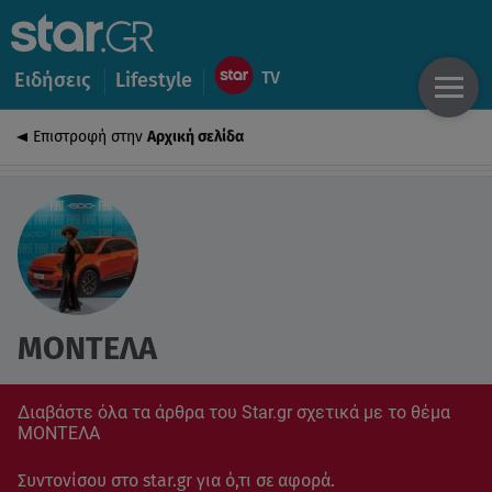
Ειδήσεις
Lifestyle
Επιστροφή στην
Αρχική σελίδα
ΜΟΝΤΕΛΑ
Διαβάστε όλα τα άρθρα του Star.gr σχετικά με το θέμα
ΜΟΝΤΕΛΑ
Συντονίσου στο star.gr για ό,τι σε αφορά.