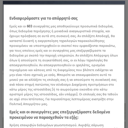
Ενδιαφερόμαστε για το απόρρητό σας
Εμείς και οι
603
συνεργάτες μας αποθηκεύουμε προσωπικά δεδομένα,
όπως δεδομένα περιήγησης ή μοναδικά αναγνωριστικά στοιχεία, και
έχουμε πρόσβαση σε αυτά στη συσκευή σας. Αν επιλέξετε Αποδοχή, θα
καταστεί δυνατή η ενεργοποίηση τεχνολογιών παρακολούθησης
προκειμένου να υποστηριχθούν οι σκοποί που εμφανίζονται παρακάτω,
για τους οποίους εμείς και οι συνεργάτες μας επεξεργαζόμαστε τα
δεδομένα με σκοπό την παροχή υπηρεσιών. Αν επιλέξετε Απόρριψη όλων
όλων ή αποσύρετε τη συγκατάθεσή σας, οι εν λόγω τεχνολογίες θα
απενεργοποιηθούν. Αν απενεργοποιηθούν οι ιχνηλάτες, ορισμένο
περιεχόμενο και κάποιες από τις διαφημίσεις που βλέπετε ενδέχεται να
31.10.25, 11:24
μην είναι τόσο σχετικές με εσάς. Μπορείτε να επανεμφανίσετε αυτό το
Honda: Πρωταγωνιστεί στο Japan Mobility
μενού για να αλλάξετε τις επιλογές σας ή να αποσύρετε τη συναίνεσή σας
ανά πάσα στιγμή πατώντας τον σύνδεσμο Διαχείριση προτιμήσεων στο
Show 2025
κάτω μέρος της ιστοσελίδας [ή το αιωρούμενο εικονίδιο στο κάτω
αριστερό μέρος της ιστοσελίδας, εάν υπάρχει]. Οι επιλογές σας θα τεθούν
σε ισχύ στον Ιστότοπος. Για περισσότερες λεπτομέρειες ανατρέξτε στην
Πολιτική Απορρήτου μας.
Εμείς και οι συνεργάτες μας επεξεργαζόμαστε δεδομένα
προκειμένου να παρασχεθούν τα εξής:
Χρήση επακριβών δεδομένων γεωεντοπισμού. Ακριβής σάρωση