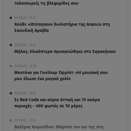
ταλαιπωρείς τις βλεφερίδες σου
09.08.26 , 13:47
Χούθι: «Χτύπησαν» διυλιστήριο της Aramco στη
Σαουδική Αραβία
09.08.26 , 13:31
Μήλος: Ελικόπτερο προσγειώθηκε στο Σαρακήνικο
09.08.26 , 13:30
Μαντόνα για Γουίλιαμ Όρμπιτ: «Η μουσική σου
μου έδωσε ένα μαγικό χαλί»
09.08.26 , 13:15
Σε Red Code και αύριο Αττική και 15 ακόμα
περιοχές - 400 φωτιές σε 10 μέρες
09.08.26 , 12:54
Βαλέρια Χοψονίδου: Βάφτισε τον γιο της στη