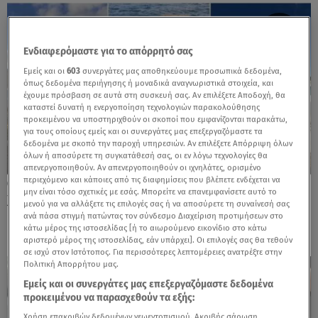
Ενδιαφερόμαστε για το απόρρητό σας
Εμείς και οι
603
συνεργάτες μας αποθηκεύουμε προσωπικά δεδομένα,
όπως δεδομένα περιήγησης ή μοναδικά αναγνωριστικά στοιχεία, και
έχουμε πρόσβαση σε αυτά στη συσκευή σας. Αν επιλέξετε Αποδοχή, θα
καταστεί δυνατή η ενεργοποίηση τεχνολογιών παρακολούθησης
προκειμένου να υποστηριχθούν οι σκοποί που εμφανίζονται παρακάτω,
για τους οποίους εμείς και οι συνεργάτες μας επεξεργαζόμαστε τα
δεδομένα με σκοπό την παροχή υπηρεσιών. Αν επιλέξετε Απόρριψη όλων
όλων ή αποσύρετε τη συγκατάθεσή σας, οι εν λόγω τεχνολογίες θα
απενεργοποιηθούν. Αν απενεργοποιηθούν οι ιχνηλάτες, ορισμένο
περιεχόμενο και κάποιες από τις διαφημίσεις που βλέπετε ενδέχεται να
29.04.26, 09:35
μην είναι τόσο σχετικές με εσάς. Μπορείτε να επανεμφανίσετε αυτό το
Χρουσαλά: Το ταξίδι στο Cape Town & η
μενού για να αλλάξετε τις επιλογές σας ή να αποσύρετε τη συναίνεσή σας
κατάδυση δίπλα σε λευκούς καρχαρίες
ανά πάσα στιγμή πατώντας τον σύνδεσμο Διαχείριση προτιμήσεων στο
κάτω μέρος της ιστοσελίδας [ή το αιωρούμενο εικονίδιο στο κάτω
αριστερό μέρος της ιστοσελίδας, εάν υπάρχει]. Οι επιλογές σας θα τεθούν
σε ισχύ στον Ιστότοπος. Για περισσότερες λεπτομέρειες ανατρέξτε στην
Πολιτική Απορρήτου μας.
Εμείς και οι συνεργάτες μας επεξεργαζόμαστε δεδομένα
προκειμένου να παρασχεθούν τα εξής:
Χρήση επακριβών δεδομένων γεωεντοπισμού. Ακριβής σάρωση