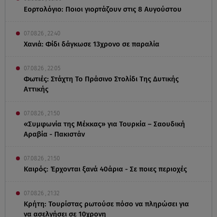
Εορτολόγιο: Ποιοι γιορτάζουν στις 8 Αυγούστου
07.08.26 , 22:40
Χανιά: Φίδι δάγκωσε 13χρονο σε παραλία
07.08.26 , 22:05
Φωτιές: Στάχτη Το Πράσινο Στολίδι Της Δυτικής
Αττικής
07.08.26 , 21:50
«Συμφωνία της Μέκκας» για Τουρκία – Σαουδική
Αραβία - Πακιστάν
07.08.26 , 21:50
Καιρός: Έρχονται ξανά 40άρια - Σε ποιες περιοχές
07.08.26 , 21:32
Κρήτη: Τουρίστας ρωτούσε πόσο να πληρώσει για
να ασελγήσει σε 10χρονη