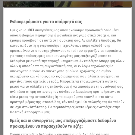
Ενδιαφερόμαστε για το απόρρητό σας
Εμείς και οι
603
συνεργάτες μας αποθηκεύουμε προσωπικά δεδομένα,
όπως δεδομένα περιήγησης ή μοναδικά αναγνωριστικά στοιχεία, και
έχουμε πρόσβαση σε αυτά στη συσκευή σας. Αν επιλέξετε Αποδοχή, θα
καταστεί δυνατή η ενεργοποίηση τεχνολογιών παρακολούθησης
προκειμένου να υποστηριχθούν οι σκοποί που εμφανίζονται παρακάτω,
για τους οποίους εμείς και οι συνεργάτες μας επεξεργαζόμαστε τα
δεδομένα με σκοπό την παροχή υπηρεσιών. Αν επιλέξετε Απόρριψη όλων
όλων ή αποσύρετε τη συγκατάθεσή σας, οι εν λόγω τεχνολογίες θα
απενεργοποιηθούν. Αν απενεργοποιηθούν οι ιχνηλάτες, ορισμένο
περιεχόμενο και κάποιες από τις διαφημίσεις που βλέπετε ενδέχεται να
08.07.26, 12:40
μην είναι τόσο σχετικές με εσάς. Μπορείτε να επανεμφανίσετε αυτό το
Γιώτα Τσιμπρικίδου: «Έχει τόση χαρά όλο
μενού για να αλλάξετε τις επιλογές σας ή να αποσύρετε τη συναίνεσή σας
αυτό και τόση δυσκολία ταυτόχρονα»
ανά πάσα στιγμή πατώντας τον σύνδεσμο Διαχείριση προτιμήσεων στο
κάτω μέρος της ιστοσελίδας [ή το αιωρούμενο εικονίδιο στο κάτω
αριστερό μέρος της ιστοσελίδας, εάν υπάρχει]. Οι επιλογές σας θα τεθούν
σε ισχύ στον Ιστότοπος. Για περισσότερες λεπτομέρειες ανατρέξτε στην
Πολιτική Απορρήτου μας.
Εμείς και οι συνεργάτες μας επεξεργαζόμαστε δεδομένα
προκειμένου να παρασχεθούν τα εξής:
Χρήση επακριβών δεδομένων γεωεντοπισμού. Ακριβής σάρωση