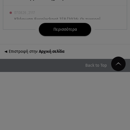
07.08.26 , 21:17
Κλήρωση Eurojackpot 7/8/2026: Οι τυχεροί
αριθμοί για τα 32.000.000 ευρώ
Περισσότερα
07.08.26 , 21:03
Σε τρία επίπεδα οι παραβιάσεις της Τουρκίας στο
Επιστροφή στην
Αρχική σελίδα
Αιγαίο
Back to Top
07.08.26 , 21:00
MINI Aceman E: Τα αξεσουάρ για περιπετειώδεις
διαδρομές
07.08.26 , 20:47
Χανιά: Νεκρή βρέθηκε αγνοούμενη - Ξέφυγε από
αστυνομικούς που την εντόπισαν
07.08.26 , 20:18
Μυστράς: Κρίσιμος για το κατηγορητήριο ο χρόνος