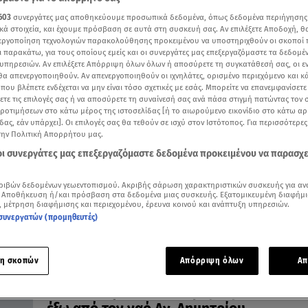
603
συνεργάτες μας αποθηκεύουμε προσωπικά δεδομένα, όπως δεδομένα περιήγησης
κά στοιχεία, και έχουμε πρόσβαση σε αυτά στη συσκευή σας. Αν επιλέξετε Αποδοχή, θ
νεργοποίηση τεχνολογιών παρακολούθησης προκειμένου να υποστηριχθούν οι σκοποί
ι παρακάτω, για τους οποίους εμείς και οι συνεργάτες μας επεξεργαζόμαστε τα δεδομέ
02.02.22, 21:48
υπηρεσιών. Αν επιλέξετε Απόρριψη όλων όλων ή αποσύρετε τη συγκατάθεσή σας, οι ε
Κάτω Πατήσια: Στις φυλακές Τρίπολης ο 
 θα απενεργοποιηθούν. Αν απενεργοποιηθούν οι ιχνηλάτες, ορισμένο περιεχόμενο και κά
 που βλέπετε ενδέχεται να μην είναι τόσο σχετικές με εσάς. Μπορείτε να επανεμφανίσετ
για τον βιασμό ανήλικης
ξετε τις επιλογές σας ή να αποσύρετε τη συναίνεσή σας ανά πάσα στιγμή πατώντας τον
Σοκαρισμένος ο πατέρας του τον επισκέφτηκε στην
προτιμήσεων στο κάτω μέρος της ιστοσελίδας [ή το αιωρούμενο εικονίδιο στο κάτω α
ΓΑΔΑ
δας, εάν υπάρχει]. Οι επιλογές σας θα τεθούν σε ισχύ στον Ιστότοπος. Για περισσότερε
την Πολιτική Απορρήτου μας.
 οι συνεργάτες μας επεξεργαζόμαστε δεδομένα προκειμένου να παρασχ
ριβών δεδομένων γεωεντοπισμού. Ακριβής σάρωση χαρακτηριστικών συσκευής για αν
 Αποθήκευση ή/και πρόσβαση στα δεδομένα μιας συσκευής. Εξατομικευμένη διαφήμι
, μέτρηση διαφήμισης και περιεχομένου, έρευνα κοινού και ανάπτυξη υπηρεσιών.
συνεργατών (προμηθευτές)
η σκοπών
Απόρριψη όλων
Απ
30.01.22, 14:15
Κάτω Πατήσια: Νέα διαμαρτυρία κατά του