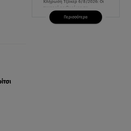
Κλήρωση Τζόκερ 6/8/2026: Οι
τυχεροί αριθμοί για τα
2.500.000 ευρώ
Περισσότερα
06.08.26 , 22:02
Σύγκρουση τραμ στη Γερμανία:
25 τραυματίες, 7 σε σοβαρή
κατάσταση
06.08.26 , 21:59
Νέες τουρκικές προκλήσεις στο
Αιγαίο - Αερομαχία με ελληνικά
F-16
ρίτσι
06.08.26 , 21:31
Τροχαίο για τον Mike - Η
ανακοίνωση του ράπερ στα
social media
06.08.26 , 21:22