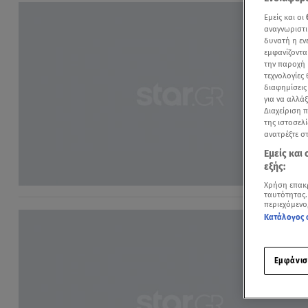
Εμείς και οι
αναγνωριστι
δυνατή η ε
εμφανίζοντα
την παροχή 
τεχνολογίες
διαφημίσεις
για να αλλά
Διαχείριση 
της ιστοσελί
ανατρέξτε σ
Εμείς και
εξής:
Χρήση επακ
ταυτότητας.
περιεχόμενο
Κατάλογος 
Εμφάνισ