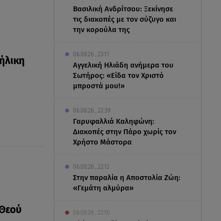
Βασιλική Ανδρίτσου: Ξεκίνησε
τις διακοπές με τον σύζυγο και
την κορούλα της
06.08.26 , 23:11
νήλικη
Αγγελική Ηλιάδη ανήμερα του
Σωτήρος: «Είδα τον Χριστό
μπροστά μου!»
06.08.26 , 22:39
Γαρυφαλλιά Καληφώνη:
Διακοπές στην Πάρο χωρίς τον
Χρήστο Μάστορα
06.08.26 , 22:12
Στην παραλία η Αποστολία Ζώη:
«Γεμάτη αλμύρα»
 Θεού
06.08.26 , 22:10