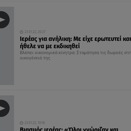
23.01.22, 20:27
Ιερέας για ανήλικη: Με είχε ερωτευτεί κα
ήθελε να με εκδικηθεί
Βλέπει οικονομικά κίνητρα: Σταμάτησα τις δωρεές στ
οικογένειά της
23.01.22, 10:16
Βιασμός ιερέας: «Όλοι γνώριζαν και