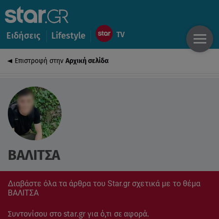
Ειδήσεις
Lifestyle
Επιστροφή στην
Αρχική σελίδα
ΒΑΛΙΤΣΑ
Διαβάστε όλα τα άρθρα του Star.gr σχετικά με το θέμα
ΒΑΛΙΤΣΑ
Συντονίσου στο star.gr για ό,τι σε αφορά.