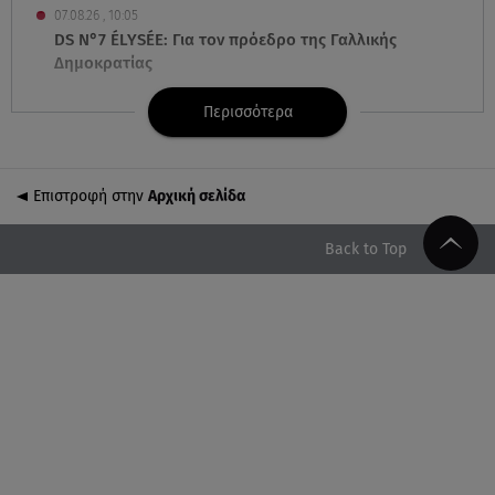
07.08.26 , 10:05
DS N°7 ÉLYSÉE: Για τον πρόεδρο της Γαλλικής
Δημοκρατίας
Περισσότερα
07.08.26 , 10:00
Νηστεία Δεκαπενταύγουστου: φτιάξτε παστίτσιο με
κιμά μανιταριών
Επιστροφή στην
Αρχική σελίδα
07.08.26 , 09:47
Κυψέλη: «Δεν μπορούσαμε να το πιστέψουμε»
Back to Top
07.08.26 , 09:47
Πασίγνωστη influencer «έφυγε» από τη ζωή μετά
από μάχη με σπάνιο καρκίνο
07.08.26 , 09:38
Στη φυλακή ο δήμαρχος Στυλίδας και άλλοι δύο
για τη φωτιά στη Βοιωτία