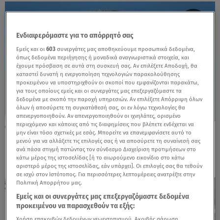
Ενδιαφερόμαστε για το απόρρητό σας
Εμείς και οι
603
συνεργάτες μας αποθηκεύουμε προσωπικά δεδομένα,
όπως δεδομένα περιήγησης ή μοναδικά αναγνωριστικά στοιχεία, και
έχουμε πρόσβαση σε αυτά στη συσκευή σας. Αν επιλέξετε Αποδοχή, θα
καταστεί δυνατή η ενεργοποίηση τεχνολογιών παρακολούθησης
προκειμένου να υποστηριχθούν οι σκοποί που εμφανίζονται παρακάτω,
για τους οποίους εμείς και οι συνεργάτες μας επεξεργαζόμαστε τα
δεδομένα με σκοπό την παροχή υπηρεσιών. Αν επιλέξετε Απόρριψη όλων
όλων ή αποσύρετε τη συγκατάθεσή σας, οι εν λόγω τεχνολογίες θα
απενεργοποιηθούν. Αν απενεργοποιηθούν οι ιχνηλάτες, ορισμένο
περιεχόμενο και κάποιες από τις διαφημίσεις που βλέπετε ενδέχεται να
06.08.26, 19:17
μην είναι τόσο σχετικές με εσάς. Μπορείτε να επανεμφανίσετε αυτό το
Κυψέλη: «Βιώνουμε βαθιά οδύνη» - Τι λέει
μενού για να αλλάξετε τις επιλογές σας ή να αποσύρετε τη συναίνεσή σας
η οικογένεια της Λίζα
ανά πάσα στιγμή πατώντας τον σύνδεσμο Διαχείριση προτιμήσεων στο
κάτω μέρος της ιστοσελίδας [ή το αιωρούμενο εικονίδιο στο κάτω
αριστερό μέρος της ιστοσελίδας, εάν υπάρχει]. Οι επιλογές σας θα τεθούν
σε ισχύ στον Ιστότοπος. Για περισσότερες λεπτομέρειες ανατρέξτε στην
Πολιτική Απορρήτου μας.
Εμείς και οι συνεργάτες μας επεξεργαζόμαστε δεδομένα
προκειμένου να παρασχεθούν τα εξής:
Χρήση επακριβών δεδομένων γεωεντοπισμού. Ακριβής σάρωση