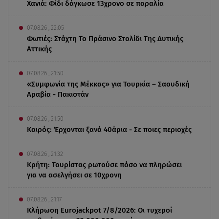
Χανιά: Φίδι δάγκωσε 13χρονο σε παραλία
07.08.26 , 22:05
Φωτιές: Στάχτη Το Πράσινο Στολίδι Της Δυτικής
Αττικής
07.08.26 , 21:50
«Συμφωνία της Μέκκας» για Τουρκία – Σαουδική
Αραβία - Πακιστάν
07.08.26 , 21:50
Καιρός: Έρχονται ξανά 40άρια - Σε ποιες περιοχές
07.08.26 , 21:32
Κρήτη: Τουρίστας ρωτούσε πόσο να πληρώσει
για να ασελγήσει σε 10χρονη
07.08.26 , 21:17
Κλήρωση Eurojackpot 7/8/2026: Οι τυχεροί