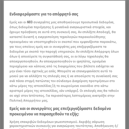
Ενδιαφερόμαστε για το απόρρητό σας
Εμείς και οι
603
συνεργάτες μας αποθηκεύουμε προσωπικά δεδομένα,
όπως δεδομένα περιήγησης ή μοναδικά αναγνωριστικά στοιχεία, και
έχουμε πρόσβαση σε αυτά στη συσκευή σας. Αν επιλέξετε Αποδοχή, θα
καταστεί δυνατή η ενεργοποίηση τεχνολογιών παρακολούθησης
προκειμένου να υποστηριχθούν οι σκοποί που εμφανίζονται παρακάτω,
για τους οποίους εμείς και οι συνεργάτες μας επεξεργαζόμαστε τα
δεδομένα με σκοπό την παροχή υπηρεσιών. Αν επιλέξετε Απόρριψη όλων
όλων ή αποσύρετε τη συγκατάθεσή σας, οι εν λόγω τεχνολογίες θα
απενεργοποιηθούν. Αν απενεργοποιηθούν οι ιχνηλάτες, ορισμένο
περιεχόμενο και κάποιες από τις διαφημίσεις που βλέπετε ενδέχεται να
μην είναι τόσο σχετικές με εσάς. Μπορείτε να επανεμφανίσετε αυτό το
μενού για να αλλάξετε τις επιλογές σας ή να αποσύρετε τη συναίνεσή σας
ανά πάσα στιγμή πατώντας τον σύνδεσμο Διαχείριση προτιμήσεων στο
κάτω μέρος της ιστοσελίδας [ή το αιωρούμενο εικονίδιο στο κάτω
αριστερό μέρος της ιστοσελίδας, εάν υπάρχει]. Οι επιλογές σας θα τεθούν
σε ισχύ στον Ιστότοπος. Για περισσότερες λεπτομέρειες ανατρέξτε στην
Πολιτική Απορρήτου μας.
Εμείς και οι συνεργάτες μας επεξεργαζόμαστε δεδομένα
προκειμένου να παρασχεθούν τα εξής:
Χρήση επακριβών δεδομένων γεωεντοπισμού. Ακριβής σάρωση
χαρακτηριστικών συσκευής για αναγνώριση ταυτότητας. Αποθήκευση ή/