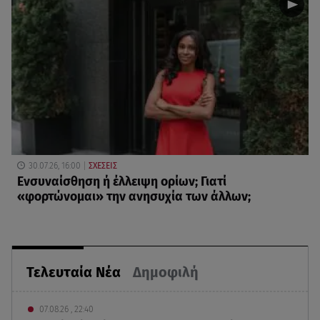
30.07.26, 16:00
ΣΧΕΣΕΙΣ
Eνσυναίσθηση ή έλλειψη ορίων; Γιατί
«φορτώνομαι» την ανησυχία των άλλων;
Τελευταία Νέα
Δημοφιλή
07.08.26 , 22:40