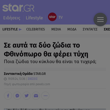
Ειδήσεις
Lifestyle
LIFESTYLE
CELEBRITIES
MEDIA
ΜΟΔΑ
ΣΥΝΤΑΓΕΣ
ΣΧΕ
Σε αυτά τα δύο ζώδια το
Φθινόπωρο θα φέρει τύχη
Ποια ζώδια του κύκλου θα είναι τα τυχερά;
Συντακτική Ομάδα
STAR.GR
19.09.24, 13:36
ΣΧΕΣΕΙΣ
Πηγή: φωτογραφία από pexels.com