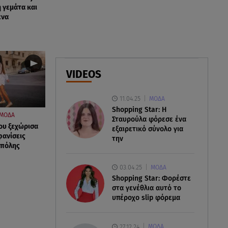
η γεμάτα και
07.08.26 , 18:34
ένα
Έξοδος Αυγούστου: Στο 100% η
πληρότητα για Κυκλάδες
07.08.26 , 17:44
Παιδικοί σταθμοί: Πότε βγαίνουν
VIDEOS
τα προσωρινά αποτελέσματα
11.04.25
ΜΟΔΑ
Shopping Star: Η
ΜΟΔΑ
Σταυρούλα φόρεσε ένα
που ξεχώρισα
εξαιρετικό σύνολο για
φανίσεις
την
 πόλης
03.04.25
ΜΟΔΑ
Shopping Star: Φορέστε
στα γενέθλια αυτό το
υπέροχο slip φόρεμα
27.12.24
ΜΟΔΑ