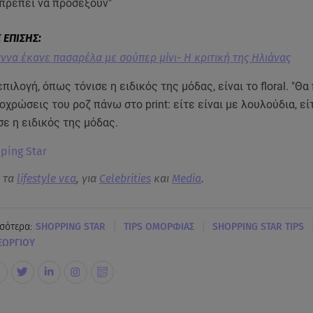
 πρέπει να προσέξουν"
άννα έκανε πασαρέλα με σούπερ μίνι- Η κριτική της Ηλιάνας
επιλογή, όπως τόνισε η ειδικός της μόδας, είναι το floral. "Θα
χρώσεις του ροζ πάνω στο print: είτε είναι με λουλούδια, εί
σε η ειδικός της μόδας.
pping Star
α τα
lifestyle νεα
, για
Celebrities
και
Media
.
|
|
σότερα:
SHOPPING STAR
TIPS OΜΟΡΦΙΑΣ
SHOPPING STAR TIPS
ΕΩΡΓΙΟΥ