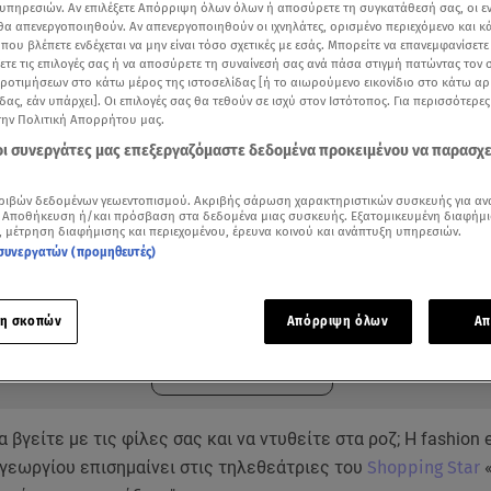
υπηρεσιών. Αν επιλέξετε Απόρριψη όλων όλων ή αποσύρετε τη συγκατάθεσή σας, οι ε
 θα απενεργοποιηθούν. Αν απενεργοποιηθούν οι ιχνηλάτες, ορισμένο περιεχόμενο και κά
 που βλέπετε ενδέχεται να μην είναι τόσο σχετικές με εσάς. Μπορείτε να επανεμφανίσετ
ξετε τις επιλογές σας ή να αποσύρετε τη συναίνεσή σας ανά πάσα στιγμή πατώντας τον
προτιμήσεων στο κάτω μέρος της ιστοσελίδας [ή το αιωρούμενο εικονίδιο στο κάτω α
δας, εάν υπάρχει]. Οι επιλογές σας θα τεθούν σε ισχύ στον Ιστότοπος. Για περισσότερε
την Πολιτική Απορρήτου μας.
 οι συνεργάτες μας επεξεργαζόμαστε δεδομένα προκειμένου να παρασχ
ριβών δεδομένων γεωεντοπισμού. Ακριβής σάρωση χαρακτηριστικών συσκευής για αν
 Αποθήκευση ή/και πρόσβαση στα δεδομένα μιας συσκευής. Εξατομικευμένη διαφήμι
, μέτρηση διαφήμισης και περιεχομένου, έρευνα κοινού και ανάπτυξη υπηρεσιών.
συνεργατών (προμηθευτές)
ότερα άρθρα μας στην αναζήτηση σας
.gr στις επιλογές σας
η σκοπών
Απόρριψη όλων
Απ
Δείτε περισσότερα άρθρα μας στα αποτελέσματα αναζήτησης
Add star.gr on Google
 βγείτε με τις φίλες σας και να ντυθείτε στα ροζ; Η fashion e
γεωργίου επισημαίνει στις τηλεθεάτριες του
Shopping Star