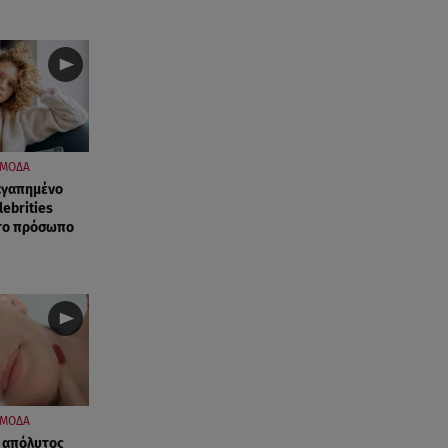
07.08.26 , 20:18
Μυστράς: Κρίσιμος για το
κατηγορητήριο ο χρόνος
θανάτου του 90χρονου
07.08.26 , 20:13
Κυψέλη: Tι βρέθηκε στο
ΜΟΔΑ
διαμέρισμα της 38χρονης Λίζα
 αγαπημένο
ebrities
 το πρόσωπο
07.08.26 , 19:15
Συντάξεις Σεπτεμβρίου: Πότε θα
μπουν τα χρήματα στους
λογαριασμούς
07.08.26 , 18:45
Φωτιά στο Στεφάνι Κορίνθου:
Μήνυμα από το 112 -
Σηκώθηκαν εναέρια μέσα
ΜΟΔΑ
 Ο απόλυτος