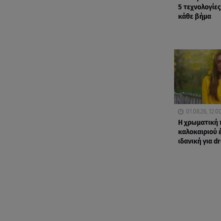
5 τεχνολογίες
κάθε βήμα
01.08.26, 12:0
Η χρωματική 
καλοκαιριού έ
ιδανική για d