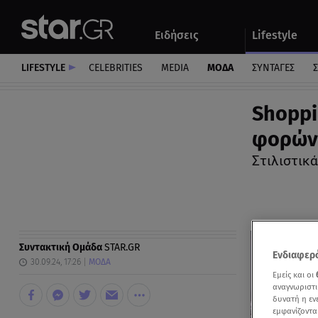
Αθλητικά
Quiz
Ειδήσεις
Lifestyle
Αυτοκίνητο
LIFESTYLE
CELEBRITIES
MEDIA
ΜΟΔΑ
ΣΥΝΤΑΓΕΣ
Σ
Shoppi
φορών
Στιλιστικά
Συντακτική Ομάδα
STAR.GR
Ενδιαφερό
30.09.24, 17:26
ΜΟΔΑ
Εμείς και οι
αναγνωριστι
δυνατή η ε
εμφανίζοντα