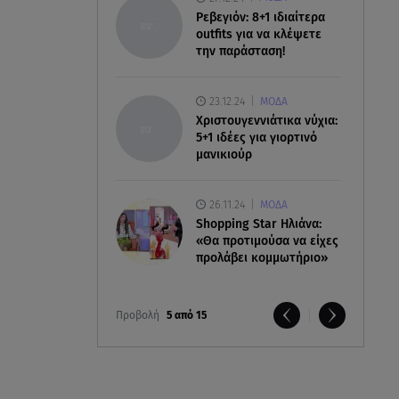
Ρεβεγιόν: 8+1 ιδιαίτερα
outfits για να κλέψετε
την παράσταση!
23.12.24
ΜΟΔΑ
Χριστουγεννιάτικα νύχια:
5+1 ιδέες για γιορτινό
μανικιούρ
26.11.24
ΜΟΔΑ
Shopping Star Ηλιάνα:
«Θα προτιμούσα να είχες
προλάβει κομμωτήριο»
Προβολή
5 από 15