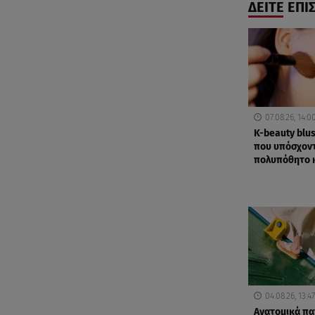
ΔΕΙΤΕ ΕΠΙ
07.08.26, 14:0
K-beauty blus
που υπόσχοντ
πολυπόθητο 
04.08.26, 13:47
Ανατομικά πα