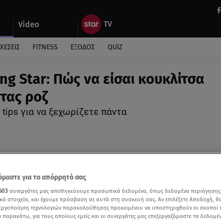
Video
ΧΕΣΕΙΣ
FITNESS
ΕΞΟΔΟΣ
QUIZ
ng Star: Πώς να είσαι κουκλίτσα
τας ροζ
 tips για να ξεχωρίζετε πάντα
μαστε για το απόρρητό σας
603
συνεργάτες μας αποθηκεύουμε προσωπικά δεδομένα, όπως δεδομένα περιήγησης
κά στοιχεία, και έχουμε πρόσβαση σε αυτά στη συσκευή σας. Αν επιλέξετε Αποδοχή, θ
νεργοποίηση τεχνολογιών παρακολούθησης προκειμένου να υποστηριχθούν οι σκοποί
ι παρακάτω, για τους οποίους εμείς και οι συνεργάτες μας επεξεργαζόμαστε τα δεδομέ