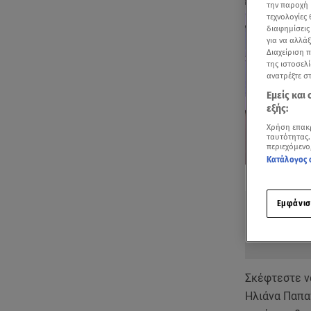
την παροχή 
τεχνολογίες
διαφημίσεις
για να αλλά
Διαχείριση 
της ιστοσελί
ανατρέξτε σ
Εμείς και
εξής:
Χρήση επακ
ταυτότητας.
περιεχόμενο
Κατάλογος 
Δείτε περισσ
Πρόσθηκη star
Εμφάνισ
Σκέφτεστε να
Ηλιάνα Παπα