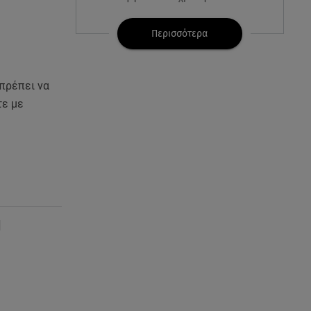
07.08.26 , 21:17
Περισσότερα
Κλήρωση Eurojackpot
7/8/2026: Οι τυχεροί αριθμοί για
τα 32.000.000 ευρώ
 πρέπει να
τε με
07.08.26 , 21:03
Σε τρία επίπεδα οι παραβιάσεις
της Τουρκίας στο Αιγαίο
07.08.26 , 21:00
MINI Aceman E: Τα αξεσουάρ για
περιπετειώδεις διαδρομές
|
07.08.26 , 20:47
Χανιά: Νεκρή βρέθηκε
αγνοούμενη - Ξέφυγε από
αστυνομικούς που την
εντόπισαν