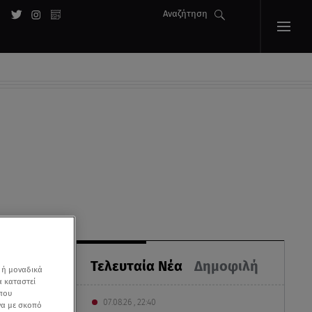
Αναζήτηση
Τελευταία Νέα
Δημοφιλή
 ή μοναδικά
α καταστεί
 που
07.08.26 , 22:40
να με σκοπό