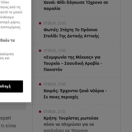
Χανιά: Φίδι δάγκωσε 13χρονο σε
ν λόγω
ποιες από τις
παραλία
ε αυτό το μενού
 σύνδεσμο
ριστερό μέρος
07.08.26 , 22:05
ς λεπτομέρειες
Φωτιές: Στάχτη Το Πράσινο
Στολίδι Της Δυτικής Αττικής
εθούν τα
07.08.26 , 21:50
αγνώριση
«Συμφωνία της Μέκκας» για
ση και
Τουρκία – Σαουδική Αραβία -
Πακιστάν
07.08.26 , 21:50
οδοχή
Καιρός: Έρχονται ξανά 40άρια -
Σε ποιες περιοχές
07.08.26 , 21:32
xpert
Κρήτη: Τουρίστας ρωτούσε
πόσο να πληρώσει για να
«τι είναι
ασελγήσει σε 10χρονη