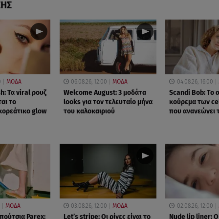
ΣΗΣ
0
ΜΟΔΑ
06.08.26, 12:00
ΜΟΔΑ
04.08.26, 16:00
h: Τα viral ρουζ
Welcome August: 3 μοδάτα
Scandi Bob: Το
αι το
looks για τον τελευταίο μήνα
κούρεμα των cel
κορεάτικο glow
του καλοκαιριού
που ανανεώνει
ΜΟΔΑ
03.08.26, 12:00
ΜΟΔΑ
02.08.26, 12:00
πούτσια Parex:
Let’s stripe: Οι ρίγες είναι το
Nude lip liner: