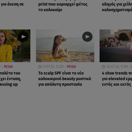
 για άνεση σε
print που κυριαρχεί φέτος
οδηγός για χείλ
το καλοκαίρι
καλοσχηματισμ
0
ΜΟΔΑ
31.07.26, 12:00
ΜΟΔΑ
30.07.26, 12:00
παλέτα του
Το scalp SPF είναι το νέο
4 shoe trends 
χει ένταση,
καλοκαιρινό beauty μυστικό
για elevated εμ
ressing up
για απόλυτη προστασία
εντός και εκτός