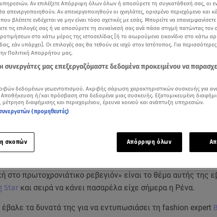
υπηρεσιών. Αν επιλέξετε Απόρριψη όλων όλων ή αποσύρετε τη συγκατάθεσή σας, οι ε
 θα απενεργοποιηθούν. Αν απενεργοποιηθούν οι ιχνηλάτες, ορισμένο περιεχόμενο και κά
 που βλέπετε ενδέχεται να μην είναι τόσο σχετικές με εσάς. Μπορείτε να επανεμφανίσετ
ξετε τις επιλογές σας ή να αποσύρετε τη συναίνεσή σας ανά πάσα στιγμή πατώντας τον
προτιμήσεων στο κάτω μέρος της ιστοσελίδας [ή το αιωρούμενο εικονίδιο στο κάτω α
δας, εάν υπάρχει]. Οι επιλογές σας θα τεθούν σε ισχύ στον Ιστότοπος. Για περισσότερε
την Πολιτική Απορρήτου μας.
 οι συνεργάτες μας επεξεργαζόμαστε δεδομένα προκειμένου να παρασχ
ριβών δεδομένων γεωεντοπισμού. Ακριβής σάρωση χαρακτηριστικών συσκευής για αν
 Αποθήκευση ή/και πρόσβαση στα δεδομένα μιας συσκευής. Εξατομικευμένη διαφήμι
, μέτρηση διαφήμισης και περιεχομένου, έρευνα κοινού και ανάπτυξη υπηρεσιών.
συνεργατών (προμηθευτές)
Δείτε περισσότερα άρθρα μας στα αποτελέσματα αναζήτησης
η σκοπών
Απόρριψη όλων
Απ
Add star.gr on Google
ή στο πρωτοχρονιάτικο ρεβεγιόν» είναι το θέμα αυτής της 
 Star
και σειρά να κάνει πασαρέλα είχε σήμερα η Ρένα.
έβαλε τα δυνατά της για να εντυπωσιάσει τη fashion expert
Β