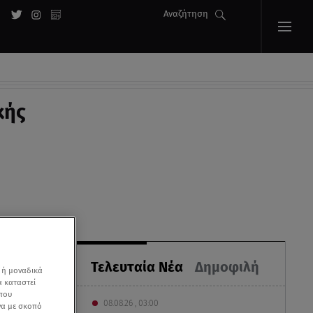
Αναζήτηση
κής
Τελευταία Νέα
Δημοφιλή
 ή μοναδικά
α καταστεί
 που
08.08.26 , 03:00
να με σκοπό