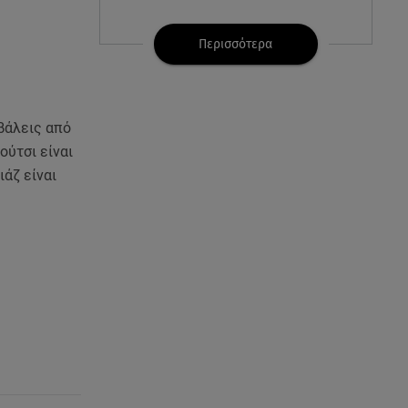
07.08.26 , 21:32
Κρήτη: Τουρίστας ρωτούσε
Περισσότερα
πόσο να πληρώσει για να
ασελγήσει σε 10χρονη
07.08.26 , 21:17
βάλεις από
Κλήρωση Eurojackpot
ούτσι είναι
7/8/2026: Οι τυχεροί αριθμοί για
ιάζ είναι
τα 32.000.000 ευρώ
07.08.26 , 21:03
Σε τρία επίπεδα οι παραβιάσεις
της Τουρκίας στο Αιγαίο
07.08.26 , 21:00
MINI Aceman E: Τα αξεσουάρ για
περιπετειώδεις διαδρομές
07.08.26 , 20:47