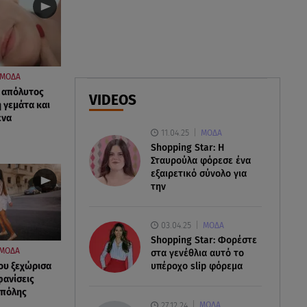
Φωτιά στο Στεφάνι Κορίνθου:
Μήνυμα από το 112 -
Σηκώθηκαν εναέρια μέσα
ΜΟΔΑ
07.08.26 , 18:34
Έξοδος Αυγούστου: Στο 100% η
 Ο απόλυτος
VIDEOS
η γεμάτα και
πληρότητα για Κυκλάδες
ένα
11.04.25
ΜΟΔΑ
Shopping Star: Η
Σταυρούλα φόρεσε ένα
εξαιρετικό σύνολο για
την
03.04.25
ΜΟΔΑ
Shopping Star: Φορέστε
ΜΟΔΑ
στα γενέθλια αυτό το
που ξεχώρισα
υπέροχο slip φόρεμα
φανίσεις
 πόλης
27.12.24
ΜΟΔΑ