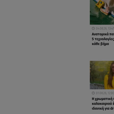
04.08.26, 13:47
Ανατομικά πα
5 τεχνολογίες
κάθε βήμα
01.08.26, 12:0
Η χρωματική 
καλοκαιριού έ
ιδανική για d