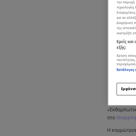
την παροχή 
τεχνολογίες
διαφημίσεις
για να αλλά
Διαχείριση 
της ιστοσελί
ανατρέξτε σ
Εμείς και
εξής:
Χρήση επακ
ταυτότητας.
περιεχόμενο
Κατάλογος 
Εμφάνισ
«Εκθαμπωτικ
στο
Shopping
Η κομμώτρια 