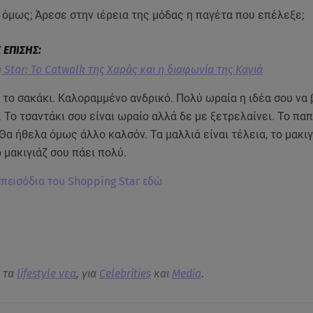
όμως; Άρεσε στην ιέρεια της μόδας η παγέτα που επέλεξε;
 Star: Το Catwalk της Χαράς και η διαφωνία της Καγιά
το σακάκι. Καλοραμμένο ανδρικό. Πολύ ωραία η ιδέα σου να 
 Το τσαντάκι σου είναι ωραίο αλλά δε με ξετρελαίνει. Το παπ
Θα ήθελα όμως άλλο καλσόν. Τα μαλλιά είναι τέλεια, το μακιγ
ο μακιγιάζ σου πάει πολύ.
 επεισόδια του Shopping Star εδώ
α τα
lifestyle νεα
, για
Celebrities
και
Media
.