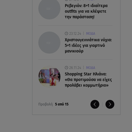
Ρεβεγιόν: 8+1 ιδιαίτερα
outfits για να κλέψετε
την παράσταση!
23.12.24
ΜΟΔΑ
Χριστουγεννιάτικα νύχια:
5+1 ιδέες για γιορτινό
μανικιούρ
26.11.24
ΜΟΔΑ
Shopping Star Ηλιάνα:
«Θα προτιμούσα να είχες
προλάβει κομμωτήριο»
Προβολή
5 από 15