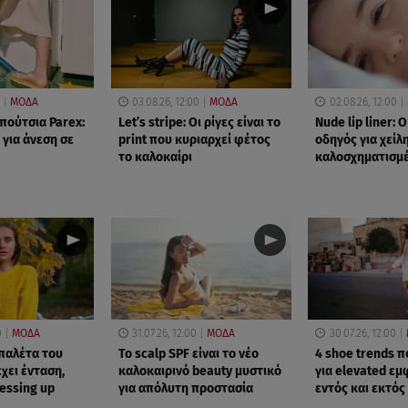
ΜΟΔΑ
03.08.26, 12:00
ΜΟΔΑ
02.08.26, 12:00
πούτσια Parex:
Let’s stripe: Οι ρίγες είναι το
Nude lip liner:
 για άνεση σε
print που κυριαρχεί φέτος
οδηγός για χείλ
το καλοκαίρι
καλοσχηματισμ
0
ΜΟΔΑ
31.07.26, 12:00
ΜΟΔΑ
30.07.26, 12:00
παλέτα του
Το scalp SPF είναι το νέο
4 shoe trends 
χει ένταση,
καλοκαιρινό beauty μυστικό
για elevated εμ
ressing up
για απόλυτη προστασία
εντός και εκτός