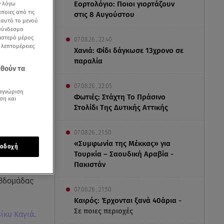
Εορτολόγιο: Ποιοι γιορτάζουν
ν λόγω
ποιες από τις
στις 8 Αυγούστου
ε αυτό το μενού
 σύνδεσμο
ριστερό μέρος
07.08.26 , 22:40
ς λεπτομέρειες
Χανιά: Φίδι δάγκωσε 13χρονο σε
παραλία
εθούν τα
07.08.26 , 22:05
αγνώριση
Φωτιές: Στάχτη Το Πράσινο
ση και
Στολίδι Της Δυτικής Αττικής
07.08.26 , 21:50
«Συμφωνία της Μέκκας» για
οδοχή
Τουρκία – Σαουδική Αραβία -
Πακιστάν
εβδομάδας
07.08.26 , 21:50
Καιρός: Έρχονται ξανά 40άρια -
Σε ποιες περιοχές
ίκυ Καγιά
.