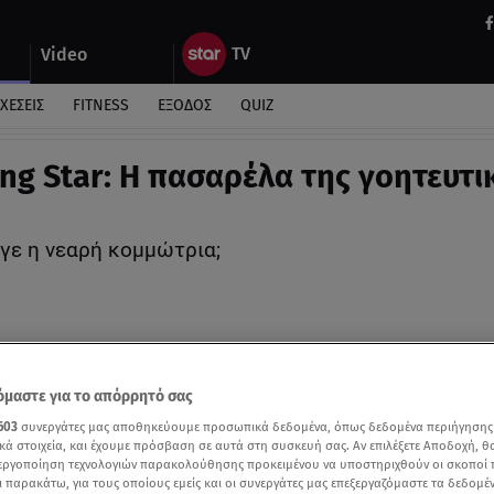
Video
ΧΕΣΕΙΣ
FITNESS
ΕΞΟΔΟΣ
QUIZ
ng Star: Η πασαρέλα της γοητευτι
γε η νεαρή κομμώτρια;
μαστε για το απόρρητό σας
603
συνεργάτες μας αποθηκεύουμε προσωπικά δεδομένα, όπως δεδομένα περιήγησης
κά στοιχεία, και έχουμε πρόσβαση σε αυτά στη συσκευή σας. Αν επιλέξετε Αποδοχή, θ
νεργοποίηση τεχνολογιών παρακολούθησης προκειμένου να υποστηριχθούν οι σκοποί
ι παρακάτω, για τους οποίους εμείς και οι συνεργάτες μας επεξεργαζόμαστε τα δεδομέ