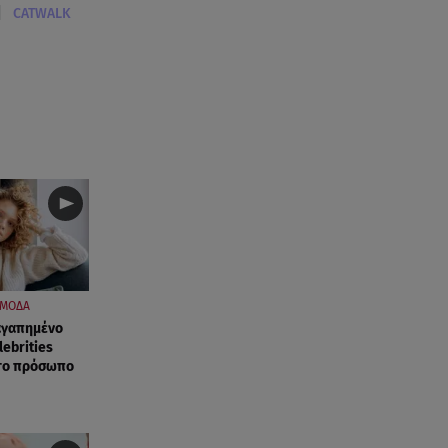
Χανιά: Νεκρή βρέθηκε
|
CATWALK
αγνοούμενη - Ξέφυγε από
αστυνομικούς που την
εντόπισαν
07.08.26 , 20:18
Μυστράς: Κρίσιμος για το
κατηγορητήριο ο χρόνος
θανάτου του 90χρονου
07.08.26 , 20:13
Κυψέλη: Tι βρέθηκε στο
διαμέρισμα της 38χρονης Λίζα
ΜΟΔΑ
 αγαπημένο
07.08.26 , 19:15
ebrities
Συντάξεις Σεπτεμβρίου: Πότε θα
 το πρόσωπο
μπουν τα χρήματα στους
λογαριασμούς
07.08.26 , 18:45