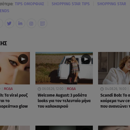
|
|
σότερα:
TIPS OΜΟΡΦΙΑΣ
SHOPPING STAR TIPS
SHOPPING STAR
RENDS
ΣΗΣ
0
ΜΟΔΑ
06.08.26, 12:00
ΜΟΔΑ
04.08.26, 16:00
h: Τα viral ρουζ
Welcome August: 3 μοδάτα
Scandi Bob: Το
αι το
looks για τον τελευταίο μήνα
κούρεμα των cel
κορεάτικο glow
του καλοκαιριού
που ανανεώνει