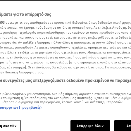
μαστε για το απόρρητό σας
603
συνεργάτες μας αποθηκεύουμε προσωπικά δεδομένα, όπως δεδομένα περιήγησης
κά στοιχεία, και έχουμε πρόσβαση σε αυτά στη συσκευή σας. Αν επιλέξετε Αποδοχή, θ
νεργοποίηση τεχνολογιών παρακολούθησης προκειμένου να υποστηριχθούν οι σκοποί
ι παρακάτω, για τους οποίους εμείς και οι συνεργάτες μας επεξεργαζόμαστε τα δεδομέ
υπηρεσιών. Αν επιλέξετε Απόρριψη όλων όλων ή αποσύρετε τη συγκατάθεσή σας, οι ε
 θα απενεργοποιηθούν. Αν απενεργοποιηθούν οι ιχνηλάτες, ορισμένο περιεχόμενο και κά
 που βλέπετε ενδέχεται να μην είναι τόσο σχετικές με εσάς. Μπορείτε να επανεμφανίσετ
ξετε τις επιλογές σας ή να αποσύρετε τη συναίνεσή σας ανά πάσα στιγμή πατώντας τον
προτιμήσεων στο κάτω μέρος της ιστοσελίδας [ή το αιωρούμενο εικονίδιο στο κάτω α
δας, εάν υπάρχει]. Οι επιλογές σας θα τεθούν σε ισχύ στον Ιστότοπος. Για περισσότερε
ότερα άρθρα μας στην αναζήτηση σας
την Πολιτική Απορρήτου μας.
.gr στις επιλογές σας
 οι συνεργάτες μας επεξεργαζόμαστε δεδομένα προκειμένου να παρασχ
Δείτε περισσότερα άρθρα μας στα αποτελέσματα αναζήτησης
ριβών δεδομένων γεωεντοπισμού. Ακριβής σάρωση χαρακτηριστικών συσκευής για αν
Add star.gr on Google
 Αποθήκευση ή/και πρόσβαση στα δεδομένα μιας συσκευής. Εξατομικευμένη διαφήμι
, μέτρηση διαφήμισης και περιεχομένου, έρευνα κοινού και ανάπτυξη υπηρεσιών.
συνεργατών (προμηθευτές)
λοκαίρι έτσι και φέτος τα trends στα μαγιό είναι αμέτρητα.
τιλ που παρατηρούμε στην παραλία όσον αφορά το μαγιό, εν
η σκοπών
Απόρριψη όλων
Απ