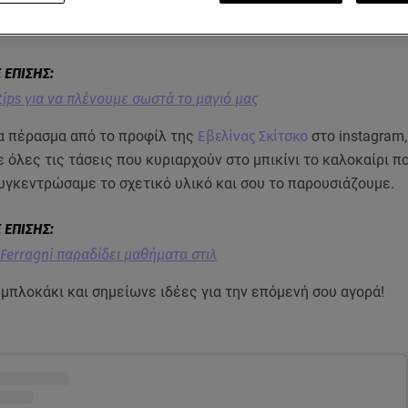
στια ποικιλία από σχέδια, με αποτέλεσμα η παλέτα χρωμάτων
ι να είναι πλούσια.
tips για να πλένουμε σωστά το μαγιό μας
α πέρασμα από το προφίλ της
Εβελίνας Σκίτσκο
στο instagram,
όλες τις τάσεις που κυριαρχούν στο μπικίνι το καλοκαίρι π
υγκεντρώσαμε το σχετικό υλικό και σου το παρουσιάζουμε.
 Ferragni παραδίδει μαθήματα στιλ
μπλοκάκι και σημείωνε ιδέες για την επόμενή σου αγορά!