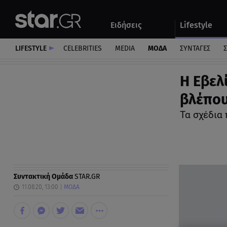
Αθλητικά
Quiz
Ειδήσεις
Lifestyle
Αυτοκίνητο
LIFESTYLE
CELEBRITIES
MEDIA
ΜΟΔΑ
ΣΥΝΤΑΓΕΣ
Σ
Η Εβελ
βλέπου
Τα σχέδια
Συντακτική Ομάδα
STAR.GR
11.08.20, 13:00
ΜΟΔΑ