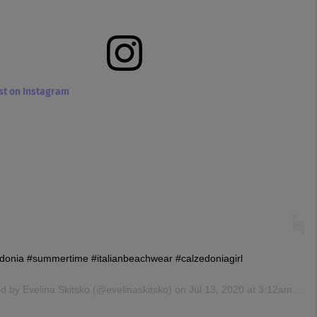
ost on Instagram
donia #summertime #italianbeachwear #calzedoniagirl
ed by
Evelina Skitsko
(@evelinaskitsko) on
Jul 13, 2020 at 3:12am PDT