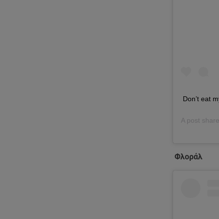
Don’t eat m
A post shar
Φλοράλ