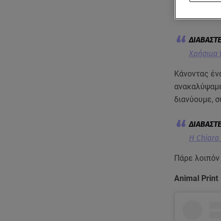
και μια τερά
δημιουργείτα
Χρήσιμα 
Κάνοντας έν
ανακαλύψαμε 
διανύουμε, σ
Η Chiara
Πάρε λοιπόν 
Animal Print