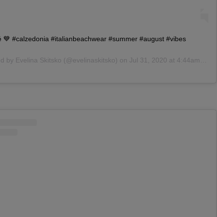
té 💙 #calzedonia #italianbeachwear #summer #august #vibes
ed by
Evelina Skitsko
(@evelinaskitsko) on
Jul 31, 2020 at 4:44am PDT