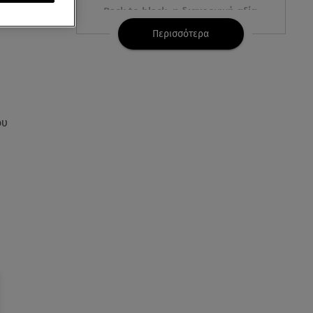
 που
Back to black: η διαχρονική αξία
του μαύρου στην καλοκαιρινή
Περισσότερα
γκαρνταρόμπα
08.08.26 , 15:20
Δούκισσα Νομικού: Από τη
Μύκονο «πετάχτηκε» στη
Γαλλική Πολυνησία!
ου
08.08.26 , 15:01
Λυκαβηττός: Σε 57χρονη
γυναίκα ανήκει η σορός που
βρέθηκε σε σπηλιά
08.08.26 , 14:50
Κατερίνα Καινούργιου: Η Πάρος
και το cool φορμάκι της
κορούλας της!