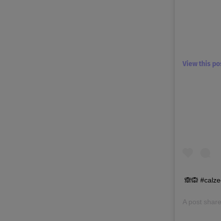
View this p
🙈🙉 #calze
A post shar