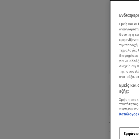
Ενδιαφερό
Εμείς και οι
αναγνωριστι
δυνατή η ε
εμφανίζοντα
την παροχή 
τεχνολογίες
διαφημίσεις
για να αλλά
Διαχείριση 
της ιστοσελί
Δείτε περισσ
ανατρέξτε σ
Πρόσθηκη star
Εμείς και
εξής:
Χρήση επακ
ταυτότητας.
περιεχόμενο
Κατάλογος 
Όπως κάθε κα
τα διάφορα σ
Εμφάνισ