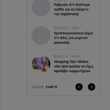
Ρεβεγιόν: 8+1 ιδιαίτερα
outfits για να κλέψετε
την παράσταση!
23.12.24
ΜΟΔΑ
Χριστουγεννιάτικα νύχια:
5+1 ιδέες για γιορτινό
μανικιούρ
26.11.24
ΜΟΔΑ
Shopping Star Ηλιάνα:
«Θα προτιμούσα να είχες
προλάβει κομμωτήριο»
Προβολή
5 από 15