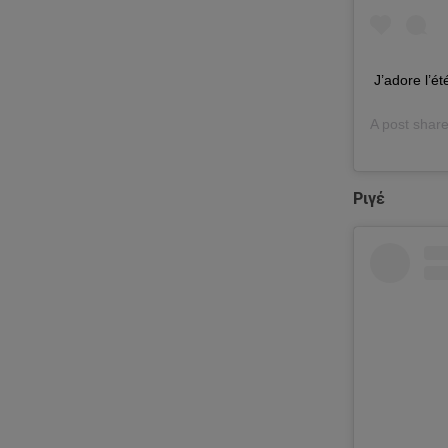
J’adore l’é
A post shar
Ριγέ