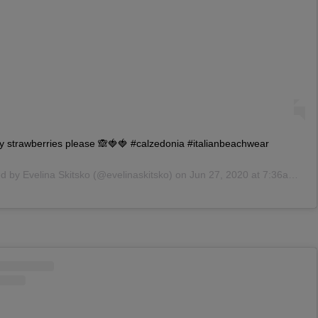
y strawberries please 🙈🍓🍓 #calzedonia #italianbeachwear
ed by
Evelina Skitsko
(@evelinaskitsko) on
Jun 27, 2020 at 7:36am PDT