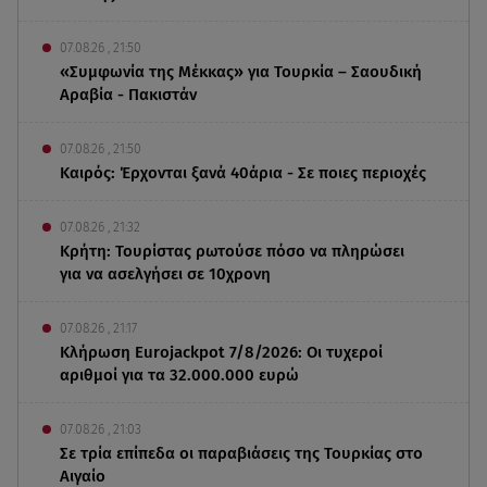
07.08.26 , 21:50
«Συμφωνία της Μέκκας» για Τουρκία – Σαουδική
Αραβία - Πακιστάν
07.08.26 , 21:50
Καιρός: Έρχονται ξανά 40άρια - Σε ποιες περιοχές
07.08.26 , 21:32
Κρήτη: Τουρίστας ρωτούσε πόσο να πληρώσει
για να ασελγήσει σε 10χρονη
07.08.26 , 21:17
Κλήρωση Eurojackpot 7/8/2026: Οι τυχεροί
αριθμοί για τα 32.000.000 ευρώ
07.08.26 , 21:03
Σε τρία επίπεδα οι παραβιάσεις της Τουρκίας στο
Αιγαίο