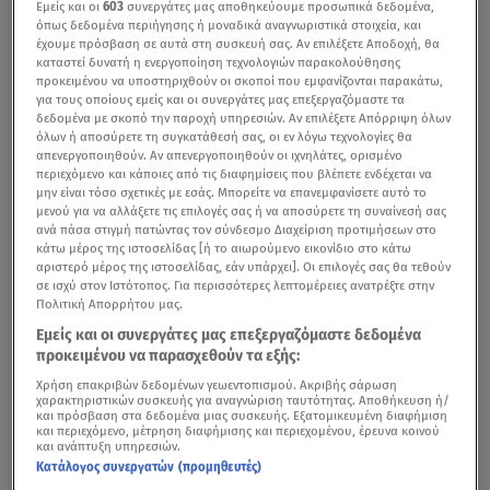
Εμείς και οι
603
συνεργάτες μας αποθηκεύουμε προσωπικά δεδομένα,
όπως δεδομένα περιήγησης ή μοναδικά αναγνωριστικά στοιχεία, και
έχουμε πρόσβαση σε αυτά στη συσκευή σας. Αν επιλέξετε Αποδοχή, θα
καταστεί δυνατή η ενεργοποίηση τεχνολογιών παρακολούθησης
προκειμένου να υποστηριχθούν οι σκοποί που εμφανίζονται παρακάτω,
για τους οποίους εμείς και οι συνεργάτες μας επεξεργαζόμαστε τα
δεδομένα με σκοπό την παροχή υπηρεσιών. Αν επιλέξετε Απόρριψη όλων
όλων ή αποσύρετε τη συγκατάθεσή σας, οι εν λόγω τεχνολογίες θα
απενεργοποιηθούν. Αν απενεργοποιηθούν οι ιχνηλάτες, ορισμένο
περιεχόμενο και κάποιες από τις διαφημίσεις που βλέπετε ενδέχεται να
μην είναι τόσο σχετικές με εσάς. Μπορείτε να επανεμφανίσετε αυτό το
μενού για να αλλάξετε τις επιλογές σας ή να αποσύρετε τη συναίνεσή σας
ανά πάσα στιγμή πατώντας τον σύνδεσμο Διαχείριση προτιμήσεων στο
κάτω μέρος της ιστοσελίδας [ή το αιωρούμενο εικονίδιο στο κάτω
αριστερό μέρος της ιστοσελίδας, εάν υπάρχει]. Οι επιλογές σας θα τεθούν
σε ισχύ στον Ιστότοπος. Για περισσότερες λεπτομέρειες ανατρέξτε στην
Πολιτική Απορρήτου μας.
Εμείς και οι συνεργάτες μας επεξεργαζόμαστε δεδομένα
προκειμένου να παρασχεθούν τα εξής:
Χρήση επακριβών δεδομένων γεωεντοπισμού. Ακριβής σάρωση
χαρακτηριστικών συσκευής για αναγνώριση ταυτότητας. Αποθήκευση ή/
και πρόσβαση στα δεδομένα μιας συσκευής. Εξατομικευμένη διαφήμιση
και περιεχόμενο, μέτρηση διαφήμισης και περιεχομένου, έρευνα κοινού
και ανάπτυξη υπηρεσιών.
Κατάλογος συνεργατών (προμηθευτές)