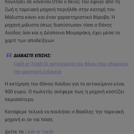
πουλήσει σε κανέναν.Όταν ο θείος του έφυγε από τη
ζωή η ταμειακή μηχανή περιήλθε στην κατοχή του.
Μάλιστα κάνει και έναν χαρακτηριστικό θόρυβο. Η
μηχανή μάλιστα όπως διαπίστωσαν τόσο ο Θάνος
Λούδος όσο και η Δέσποινα Μοιραράκη, έχει μέσα το
χαρτί των αποδείξεων.
Cash or Trash:Το αντικείμενο του Νίκου που «διώχνει»
την αρνητική ενέργεια
H εκτίμηση του Θάνου Λούδου για το αντικείμενο είναι
900 ευρώ. Ο πωλητής ανέφερε πως η μηχανή κοστίζει
περισσότερο.
Κατάφερε τελικά να πουλήσει ο Βασίλης την ταμειακή
μηχανή κι αν ναι πόσο;
Δείτε το
Cash or Trash