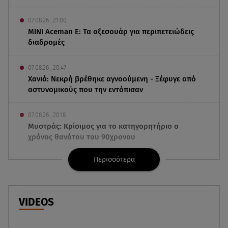
07.08.26 , 21:00
MINI Aceman E: Τα αξεσουάρ για περιπετειώδεις
διαδρομές
07.08.26 , 20:47
Χανιά: Νεκρή βρέθηκε αγνοούμενη - Ξέφυγε από
αστυνομικούς που την εντόπισαν
07.08.26 , 20:18
Μυστράς: Κρίσιμος για το κατηγορητήριο ο
χρόνος θανάτου του 90χρονου
Περισσότερα
07.08.26 , 20:13
Κυψέλη: Tι βρέθηκε στο διαμέρισμα της
38χρονης Λίζα
VIDEOS
07.08.26 , 19:15
Συντάξεις Σεπτεμβρίου: Πότε θα μπουν τα