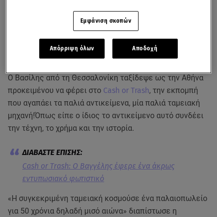
Εμφάνιση σκοπών
Απόρριψη όλων
Αποδοχή
Ο Βασίλης από τη Θεσσαλονίκη ταξίδεψε ως την Αθήνα
προκειμένου να φέρει στο
Cash or Trash
, την εκπομπή
που αγαπάει τα παλιά αντικείμενα, μία παλιά ταμειακή
μηχανή!Όπως είπε ο ίδιος το αντικείμενο αυτό συνδέει
την τέχνη, το χρήμα και την ιστορία.
Cash or Trash: Ο Βαγγέλης έφερε ένα άκρως
εντυπωσιακό φωτιστικό
«Η συγκεκριμένη ταμειακή κοσμούσε ένα παλαιοπωλείο
για 50 χρόνια δηλαδή μισό αιώνα» διαπίστωσε η