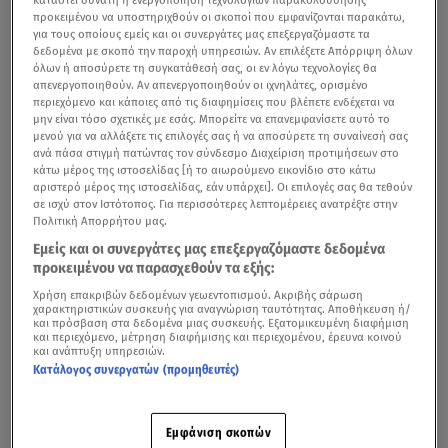
προκειμένου να υποστηριχθούν οι σκοποί που εμφανίζονται παρακάτω,
για τους οποίους εμείς και οι συνεργάτες μας επεξεργαζόμαστε τα
δεδομένα με σκοπό την παροχή υπηρεσιών. Αν επιλέξετε Απόρριψη όλων
όλων ή αποσύρετε τη συγκατάθεσή σας, οι εν λόγω τεχνολογίες θα
απενεργοποιηθούν. Αν απενεργοποιηθούν οι ιχνηλάτες, ορισμένο
περιεχόμενο και κάποιες από τις διαφημίσεις που βλέπετε ενδέχεται να
μην είναι τόσο σχετικές με εσάς. Μπορείτε να επανεμφανίσετε αυτό το
μενού για να αλλάξετε τις επιλογές σας ή να αποσύρετε τη συναίνεσή σας
ανά πάσα στιγμή πατώντας τον σύνδεσμο Διαχείριση προτιμήσεων στο
κάτω μέρος της ιστοσελίδας [ή το αιωρούμενο εικονίδιο στο κάτω
αριστερό μέρος της ιστοσελίδας, εάν υπάρχει]. Οι επιλογές σας θα τεθούν
σε ισχύ στον Ιστότοπος. Για περισσότερες λεπτομέρειες ανατρέξτε στην
Πολιτική Απορρήτου μας.
Εμείς και οι συνεργάτες μας επεξεργαζόμαστε δεδομένα
προκειμένου να παρασχεθούν τα εξής:
Χρήση επακριβών δεδομένων γεωεντοπισμού. Ακριβής σάρωση
χαρακτηριστικών συσκευής για αναγνώριση ταυτότητας. Αποθήκευση ή/
και πρόσβαση στα δεδομένα μιας συσκευής. Εξατομικευμένη διαφήμιση
και περιεχόμενο, μέτρηση διαφήμισης και περιεχομένου, έρευνα κοινού
και ανάπτυξη υπηρεσιών.
Κατάλογος συνεργατών (προμηθευτές)
Εμφάνιση σκοπών