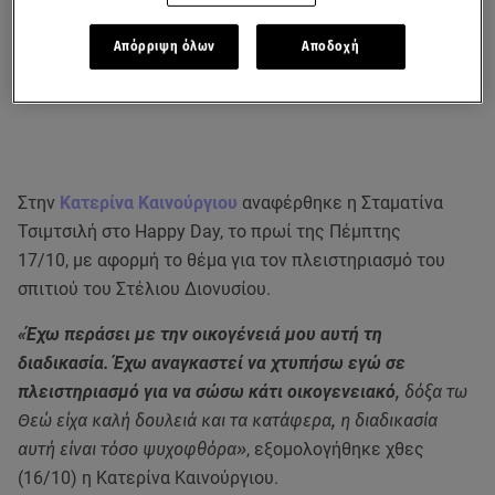
Απόρριψη όλων
Αποδοχή
Στην
Κατερίνα Καινούργιου
αναφέρθηκε η Σταματίνα
Τσιμτσιλή στο Happy Day, το πρωί της Πέμπτης
17/10, με αφορμή το θέμα για τον πλειστηριασμό του
σπιτιού του Στέλιου Διονυσίου.
«Έχω περάσει με την οικογένειά μου αυτή τη
διαδικασία. Έχω αναγκαστεί να χτυπήσω εγώ σε
πλειστηριασμό για να σώσω κάτι οικογενειακό
, δόξα τω
Θεώ είχα καλή δουλειά και τα κατάφερα, η διαδικασία
αυτή είναι τόσο ψυχοφθόρα»
, εξομολογήθηκε χθες
(16/10) η Κατερίνα Καινούργιου.