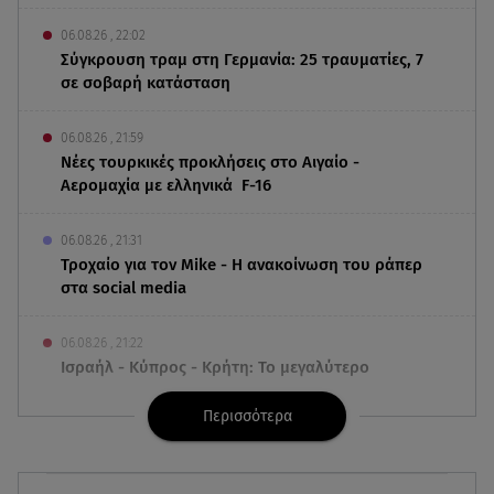
06.08.26 , 22:02
Σύγκρουση τραμ στη Γερμανία: 25 τραυματίες, 7
σε σοβαρή κατάσταση
06.08.26 , 21:59
Νέες τουρκικές προκλήσεις στο Αιγαίο -
Αερομαχία με ελληνικά F-16
06.08.26 , 21:31
Τροχαίο για τον Mike - Η ανακοίνωση του ράπερ
στα social media
06.08.26 , 21:22
Ισραήλ - Κύπρος - Κρήτη: Το μεγαλύτερο
υποθαλάσσιο καλώδιο στον κόσμο
Περισσότερα
06.08.26 , 21:07
Motor Oil: Δωρεά πυροσβεστικών οχημάτων και
εξοπλισμού στον Άγιο Βασίλειο