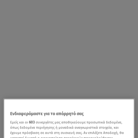
Ενδιαφερόμαστε για το απόρρητό σας
Εμείς και οι
603
συνεργάτες μας αποθηκεύουμε προσωπικά δεδομένα,
όπως δεδομένα περιήγησης ή μοναδικά αναγνωριστικά στοιχεία, και
έχουμε πρόσβαση σε αυτά στη συσκευή σας. Αν επιλέξετε Αποδοχή, θα
καταστεί δυνατή η ενεργοποίηση τεχνολογιών παρακολούθησης