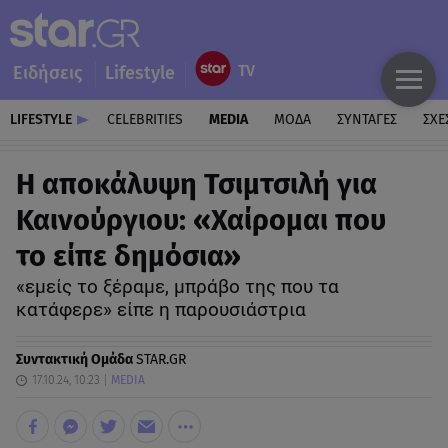
Ειδήσεις
Lifestyle
LIFESTYLE
CELEBRITIES
MEDIA
ΜΟΔΑ
ΣΥΝΤΑΓΕΣ
ΣΧΕ
Η αποκάλυψη Τσιμτσιλή για
Καινούργιου: «Χαίρομαι που
το είπε δημόσια»
«εμείς το ξέραμε, μπράβο της που τα
κατάφερε» είπε η παρουσιάστρια
Συντακτική Ομάδα
STAR.GR
17.10.24, 10:23
MEDIA