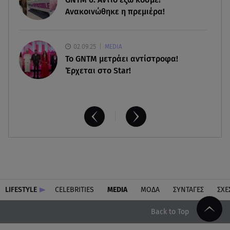
τραπεζικές καταθέσεις
Ανακοινώθηκε η πρεμιέρα!
02.09.25
MEDIA
Το GNTM μετράει αντίστροφα!
Έρχεται στο Star!
LIFESTYLE
CELEBRITIES
MEDIA
ΜΟΔΑ
ΣΥΝΤΑΓΕΣ
ΣΧΕ
Back to Top