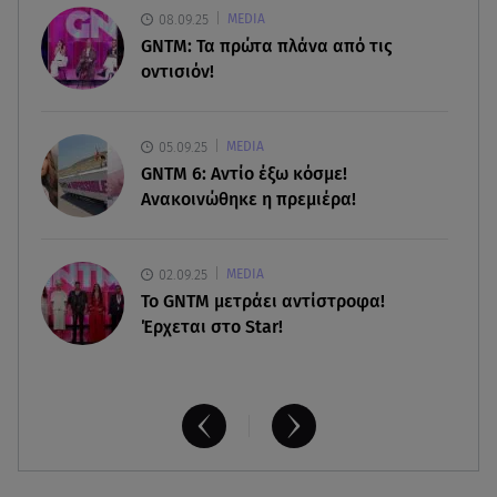
08.09.25
MEDIA
06.08.26 , 20:04
GNTM: Τα πρώτα πλάνα από τις
Σαμοθράκη: Συγκλονιστική διάσωση 15χρονης
οντισιόν!
από δύσβατο φαράγγι
06.08.26 , 19:44
05.09.25
MEDIA
Πότε δεν επιβάλλεται φόρος κληρονομιάς σε
GNTM 6: Αντίο έξω κόσμε!
τραπεζικές καταθέσεις
Ανακοινώθηκε η πρεμιέρα!
02.09.25
MEDIA
Το GNTM μετράει αντίστροφα!
Έρχεται στο Star!