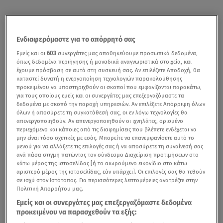
Ενδιαφερόμαστε για το απόρρητό σας
Εμείς και οι
603
συνεργάτες μας αποθηκεύουμε προσωπικά δεδομένα,
όπως δεδομένα περιήγησης ή μοναδικά αναγνωριστικά στοιχεία, και
έχουμε πρόσβαση σε αυτά στη συσκευή σας. Αν επιλέξετε Αποδοχή, θα
καταστεί δυνατή η ενεργοποίηση τεχνολογιών παρακολούθησης
προκειμένου να υποστηριχθούν οι σκοποί που εμφανίζονται παρακάτω,
για τους οποίους εμείς και οι συνεργάτες μας επεξεργαζόμαστε τα
δεδομένα με σκοπό την παροχή υπηρεσιών. Αν επιλέξετε Απόρριψη όλων
όλων ή αποσύρετε τη συγκατάθεσή σας, οι εν λόγω τεχνολογίες θα
απενεργοποιηθούν. Αν απενεργοποιηθούν οι ιχνηλάτες, ορισμένο
περιεχόμενο και κάποιες από τις διαφημίσεις που βλέπετε ενδέχεται να
μην είναι τόσο σχετικές με εσάς. Μπορείτε να επανεμφανίσετε αυτό το
μενού για να αλλάξετε τις επιλογές σας ή να αποσύρετε τη συναίνεσή σας
ανά πάσα στιγμή πατώντας τον σύνδεσμο Διαχείριση προτιμήσεων στο
κάτω μέρος της ιστοσελίδας [ή το αιωρούμενο εικονίδιο στο κάτω
αριστερό μέρος της ιστοσελίδας, εάν υπάρχει]. Οι επιλογές σας θα τεθούν
σε ισχύ στον Ιστότοπος. Για περισσότερες λεπτομέρειες ανατρέξτε στην
Πολιτική Απορρήτου μας.
Εμείς και οι συνεργάτες μας επεξεργαζόμαστε δεδομένα
προκειμένου να παρασχεθούν τα εξής: