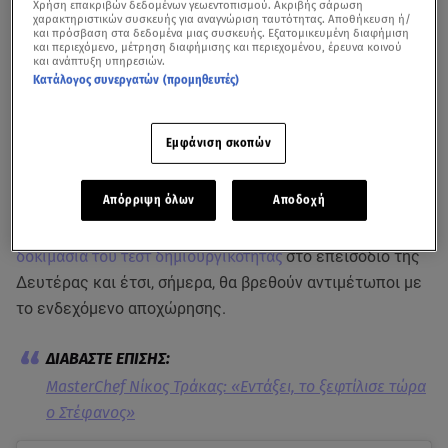
Χρήση επακριβών δεδομένων γεωεντοπισμού. Ακριβής σάρωση
χαρακτηριστικών συσκευής για αναγνώριση ταυτότητας. Αποθήκευση ή/
και πρόσβαση στα δεδομένα μιας συσκευής. Εξατομικευμένη διαφήμιση
και περιεχόμενο, μέτρηση διαφήμισης και περιεχομένου, έρευνα κοινού
και ανάπτυξη υπηρεσιών.
Κατάλογος συνεργατών (προμηθευτές)
Εμφάνιση σκοπών
MasterChef 2023 - trailer 60ου επεισοδίου - Τρίτη 25.4.2023
Απόρριψη όλων
Αποδοχή
Ο Δημήτρης Μπέλλος, η Μαρία Λαζαρίδου και ο
Θεόδωρος
δεν κατάφεραν να ανταπεξέλθουν στην
δοκιμασία του τεστ δημιουργικότητας
στο επεισόδιο της
Δευτέρας και έτσι, σήμερα, θα βρεθούν αντιμέτωποι με
το ενδεχόμενο αποχώρησης.
MasterChef Νίκος Τράκας: «Εντάξει, το ξεφτίλισε τώρα
ο Στέφανος»