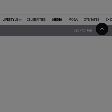
LIFESTYLE
CELEBRITIES
MEDIA
ΜΟΔΑ
ΣΥΝΤΑΓΕΣ
ΣΧΕ
Back to Top