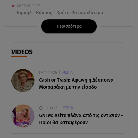
06.08.26 , 21:22
Ισραήλ - Κύπρος - Κρήτη: Το μεγαλύτερο
υποθαλάσσιο καλώδιο στον κόσμο
Περισσότερα
06.08.26 , 21:07
Motor Oil: Δωρεά πυροσβεστικών οχημάτων και
εξοπλισμού στον Άγιο Βασίλειο
VIDEOS
06.08.26 , 20:49
Άκης Παυλόπουλος: Η τρυφερή εξομολόγηση
15.07.26
MEDIA
της συζύγου του, Ελένης Φωτοπούλου
Cash or Trash: Άφωνη η Δέσποινα
Μοιραράκη με την είσοδο
06.08.26 , 20:25
Πώς επικοινωνούν τα ελικόπτερα στη φωτιά και
ο ρόλος του «συνδέσμου»
10.09.25
MEDIA
GNTM: Δείτε πλάνα από τις οντισιόν -
06.08.26 , 20:16
Ποιοι θα καταφέρουν
Αθηνά Οικονομάκου από την Μπόρα Μπόρα:
«Έσκασε όλη η κούραση του χειμώνα»