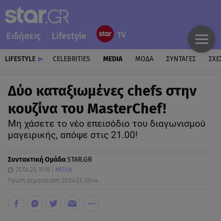
Ειδήσεις
Lifestyle
LIFESTYLE
CELEBRITIES
MEDIA
ΜΟΔΑ
ΣΥΝΤΑΓΕΣ
ΣΧΕ
Δύο καταξιωμένες chefs στην
κουζίνα του MasterChef!
Μη χάσετε το νέο επεισόδιο του διαγωνισμού
μαγειρικής, απόψε στις 21.00!
Συντακτική Ομάδα
STAR.GR
25.04.23, 15:19
MEDIA
Πρώτη Δημοσίευση: 25.04.23, 08:44