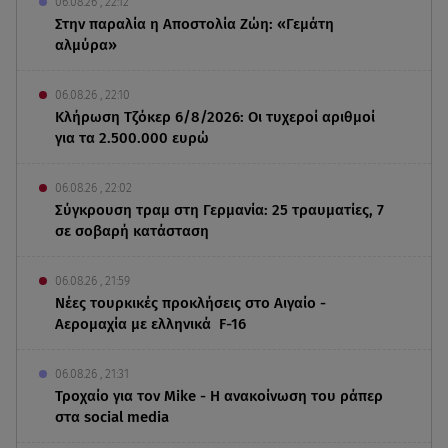
06.08.26 , 22:12
Στην παραλία η Αποστολία Ζώη: «Γεμάτη
αλμύρα»
06.08.26 , 22:10
Κλήρωση Τζόκερ 6/8/2026: Οι τυχεροί αριθμοί
για τα 2.500.000 ευρώ
06.08.26 , 22:02
Σύγκρουση τραμ στη Γερμανία: 25 τραυματίες, 7
σε σοβαρή κατάσταση
06.08.26 , 21:59
Νέες τουρκικές προκλήσεις στο Αιγαίο -
Αερομαχία με ελληνικά F-16
06.08.26 , 21:31
Τροχαίο για τον Mike - Η ανακοίνωση του ράπερ
στα social media