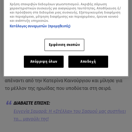
Χρήση επακριβών δεδομένων γεωεντοπισμού. Ακριβής σάρωση
χαρακτηριστικών συσκευής για αναγνώριση ταυτότητας. Αποθήκευση ή/
και πρόσβαση στα δεδομένα μιας συσκευής. Εξατομικευμένη διαφήμιση
και περιεχόμενο, μέτρηση διαφήμισης και περιεχομένου, έρευνα κοινού
και ανάπτυξη υπηρεσιών.
Κατάλογος συνεργατών (προμηθευτές)
Απόσπασμα της συνέντευξης της Ευγενίας Σαμαρά στη Super Κατερίνα
Εμφάνιση σκοπών
Συνταρακτικές εξελίξεις αναμένεται να
Απόρριψη όλων
Αποδοχή
παρακολουθήσουν οι τηλεθεατές στα επόμενα
επεισόδια του «
Σασμού
».
Η Ευγενία Σαμαρά
κάθισε
απέναντι από την Κατερίνα Καινούργιου και μίλησε για
το μέλλον της ηρωίδας που υποδύεται στη σειρά.
Ευγενία Σαμαρά: Η «Στέλλα» του Σασμού μας συστήνει
το... μανούλι της!