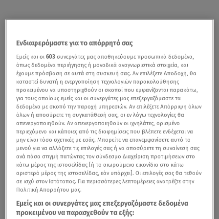
Ενδιαφερόμαστε για το απόρρητό σας
Εμείς και οι
603
συνεργάτες μας αποθηκεύουμε προσωπικά δεδομένα,
όπως δεδομένα περιήγησης ή μοναδικά αναγνωριστικά στοιχεία, και
έχουμε πρόσβαση σε αυτά στη συσκευή σας. Αν επιλέξετε Αποδοχή, θα
καταστεί δυνατή η ενεργοποίηση τεχνολογιών παρακολούθησης
προκειμένου να υποστηριχθούν οι σκοποί που εμφανίζονται παρακάτω,
για τους οποίους εμείς και οι συνεργάτες μας επεξεργαζόμαστε τα
δεδομένα με σκοπό την παροχή υπηρεσιών. Αν επιλέξετε Απόρριψη όλων
όλων ή αποσύρετε τη συγκατάθεσή σας, οι εν λόγω τεχνολογίες θα
απενεργοποιηθούν. Αν απενεργοποιηθούν οι ιχνηλάτες, ορισμένο
περιεχόμενο και κάποιες από τις διαφημίσεις που βλέπετε ενδέχεται να
μην είναι τόσο σχετικές με εσάς. Μπορείτε να επανεμφανίσετε αυτό το
μενού για να αλλάξετε τις επιλογές σας ή να αποσύρετε τη συναίνεσή σας
ανά πάσα στιγμή πατώντας τον σύνδεσμο Διαχείριση προτιμήσεων στο
κάτω μέρος της ιστοσελίδας [ή το αιωρούμενο εικονίδιο στο κάτω
αριστερό μέρος της ιστοσελίδας, εάν υπάρχει]. Οι επιλογές σας θα τεθούν
σε ισχύ στον Ιστότοπος. Για περισσότερες λεπτομέρειες ανατρέξτε στην
Πολιτική Απορρήτου μας.
Εμείς και οι συνεργάτες μας επεξεργαζόμαστε δεδομένα
προκειμένου να παρασχεθούν τα εξής: