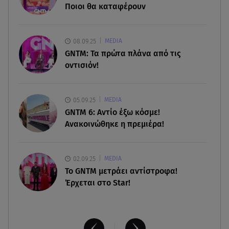
από μεζονέτα
Ποιοι θα καταφέρουν
08.08.26 , 23:30
Greek Mafia: Χειροπέδες σε «Πίτμπουλ» και
08.09.25
MEDIA
«Μπουλντόγκ»
GNTM: Τα πρώτα πλάνα από τις
οντισιόν!
08.08.26 , 23:00
Στενά του Ορμούζ: Στο Ιράν ο έλεγχος της
εισερχόμενης ναυσιπλοΐας
05.09.25
MEDIA
GNTM 6: Αντίο έξω κόσμε!
Ανακοινώθηκε η πρεμιέρα!
02.09.25
MEDIA
Το GNTM μετράει αντίστροφα!
Έρχεται στο Star!