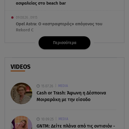
ασφαλείας στο beach bar
09.08.26 , 09:15
Opel Astra: Ο «αστραφτερός» απόγονος του
Rekord C
Περισσότερα
09.08.26 , 09:03
Γουίτνεϊ Χιούστον: Οι καταχρήσεις ο γάμος και η
κρυφή σχέση με τη βοηθό της
VIDEOS
09.08.26 , 08:44
Σοβαρό τροχαίο στο Λαγονήσι: Τραυματίες δύο
αστυνομικοί της ΔΙΑΣ
15.07.26
MEDIA
Cash or Trash: Άφωνη η Δέσποινα
09.08.26 , 03:00
Μοιραράκη με την είσοδο
Εορτολόγιο: Ποιοι γιορτάζουν στις 9 Αυγούστου
08.08.26 , 23:55
10.09.25
MEDIA
Αττική: Μπαράζ διαρρήξεων – Λεία 70.000 ευρώ
GNTM: Δείτε πλάνα από τις οντισιόν -