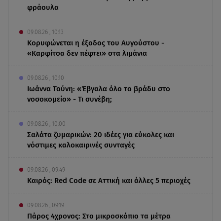
φράουλα
09.08.26 , 10:13
Κορυφώνεται η έξοδος του Αυγούστου -
«Καρφίτσα δεν πέφτει» στα λιμάνια
09.08.26 , 10:10
Ιωάννα Τούνη: «Έβγαλα όλο το βράδυ στο
νοσοκομείο» - Τι συνέβη;
09.08.26 , 10:00
Σαλάτα ζυμαρικών: 20 ιδέες για εύκολες και
νόστιμες καλοκαιρινές συνταγές
09.08.26 , 09:49
Καιρός: Red Code σε Αττική και άλλες 5 περιοχές
09.08.26 , 09:19
Πάρος 4χρονος: Στο μικροσκόπιο τα μέτρα