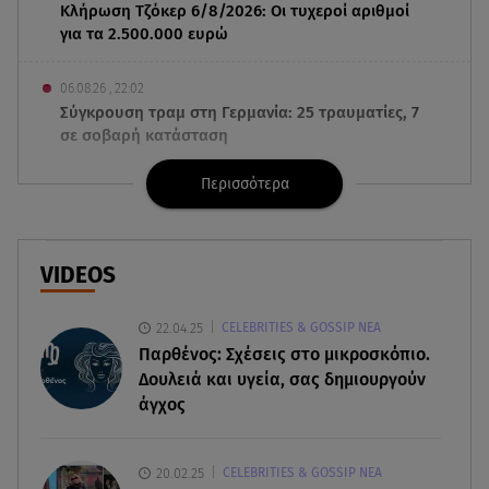
Κλήρωση Τζόκερ 6/8/2026: Οι τυχεροί αριθμοί
για τα 2.500.000 ευρώ
06.08.26 , 22:02
Σύγκρουση τραμ στη Γερμανία: 25 τραυματίες, 7
σε σοβαρή κατάσταση
Περισσότερα
06.08.26 , 21:59
Νέες τουρκικές προκλήσεις στο Αιγαίο -
Αερομαχία με ελληνικά F-16
VIDEOS
06.08.26 , 21:31
Τροχαίο για τον Mike - Η ανακοίνωση του ράπερ
22.04.25
CELEBRITIES & GOSSIP ΝΕΑ
στα social media
Παρθένος: Σχέσεις στο μικροσκόπιο.
Δουλειά και υγεία, σας δημιουργούν
06.08.26 , 21:22
άγχος
Ισραήλ - Κύπρος - Κρήτη: Το μεγαλύτερο
υποθαλάσσιο καλώδιο στον κόσμο
20.02.25
CELEBRITIES & GOSSIP ΝΕΑ