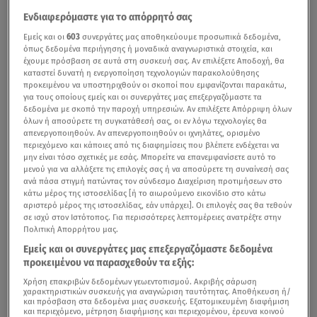
Ενδιαφερόμαστε για το απόρρητό σας
Εμείς και οι
603
συνεργάτες μας αποθηκεύουμε προσωπικά δεδομένα,
όπως δεδομένα περιήγησης ή μοναδικά αναγνωριστικά στοιχεία, και
έχουμε πρόσβαση σε αυτά στη συσκευή σας. Αν επιλέξετε Αποδοχή, θα
καταστεί δυνατή η ενεργοποίηση τεχνολογιών παρακολούθησης
προκειμένου να υποστηριχθούν οι σκοποί που εμφανίζονται παρακάτω,
για τους οποίους εμείς και οι συνεργάτες μας επεξεργαζόμαστε τα
δεδομένα με σκοπό την παροχή υπηρεσιών. Αν επιλέξετε Απόρριψη όλων
όλων ή αποσύρετε τη συγκατάθεσή σας, οι εν λόγω τεχνολογίες θα
απενεργοποιηθούν. Αν απενεργοποιηθούν οι ιχνηλάτες, ορισμένο
περιεχόμενο και κάποιες από τις διαφημίσεις που βλέπετε ενδέχεται να
μην είναι τόσο σχετικές με εσάς. Μπορείτε να επανεμφανίσετε αυτό το
μενού για να αλλάξετε τις επιλογές σας ή να αποσύρετε τη συναίνεσή σας
ανά πάσα στιγμή πατώντας τον σύνδεσμο Διαχείριση προτιμήσεων στο
κάτω μέρος της ιστοσελίδας [ή το αιωρούμενο εικονίδιο στο κάτω
αριστερό μέρος της ιστοσελίδας, εάν υπάρχει]. Οι επιλογές σας θα τεθούν
σε ισχύ στον Ιστότοπος. Για περισσότερες λεπτομέρειες ανατρέξτε στην
Πολιτική Απορρήτου μας.
Εμείς και οι συνεργάτες μας επεξεργαζόμαστε δεδομένα
προκειμένου να παρασχεθούν τα εξής:
Χρήση επακριβών δεδομένων γεωεντοπισμού. Ακριβής σάρωση
χαρακτηριστικών συσκευής για αναγνώριση ταυτότητας. Αποθήκευση ή/
και πρόσβαση στα δεδομένα μιας συσκευής. Εξατομικευμένη διαφήμιση
και περιεχόμενο, μέτρηση διαφήμισης και περιεχομένου, έρευνα κοινού