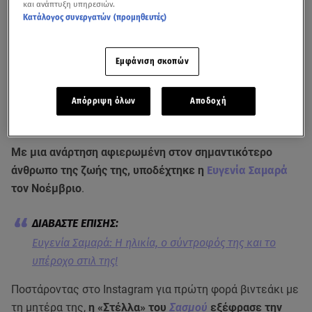
και ανάπτυξη υπηρεσιών.
Κατάλογος συνεργατών (προμηθευτές)
Εμφάνιση σκοπών
Απόρριψη όλων
Αποδοχή
Δείτε όσα είπε πρόσφατα η Ευγενία Σαμαρά στο
Πρωινό
Με μια ανάρτηση αφιερωμένη στον σημαντικότερο
άνθρωπο της ζωής της, υποδέχτηκε η
Ευγενία Σαμαρά
τον Νοέμβριο
.
Ευγενία Σαμαρά: Η ηλικία, o σύντροφός της και το
υπέροχο στιλ της!
Ποστάροντας στο Instagram για πρώτη φορά βιντεάκι με
τη μητέρα της,
η «Στέλλα» του
Σασμού
εξέφρασε την