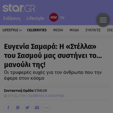
Ειδήσεις
Lifestyle
LIFESTYLE
CELEBRITIES
MEDIA
ΜΟΔΑ
ΣΥΝΤΑΓΕΣ
ΣΧΕ
Ευγενία Σαμαρά: Η «Στέλλα»
του Σασμού μας συστήνει το...
μανούλι της!
Οι τρυφερές ευχές για τον άνθρωπο που την
έφερε στον κόσμο
Συντακτική Ομάδα
STAR.GR
01.11.22, 21:59
CELEBRITIES & GOSSIP ΝΕΑ