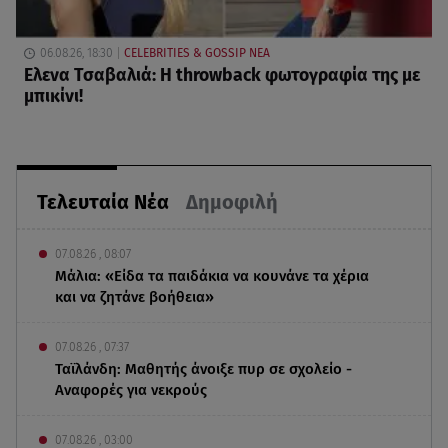
06.08.26, 18:30
CELEBRITIES & GOSSIP ΝΕΑ
Ελενα Τσαβαλιά: Η throwback φωτογραφία της με
μπικίνι!
Τελευταία Νέα
Δημοφιλή
07.08.26 , 08:07
Μάλια: «Είδα τα παιδάκια να κουνάνε τα χέρια
και να ζητάνε βοήθεια»
07.08.26 , 07:37
Ταϊλάνδη: Μαθητής άνοιξε πυρ σε σχολείο -
Αναφορές για νεκρούς
07.08.26 , 03:00