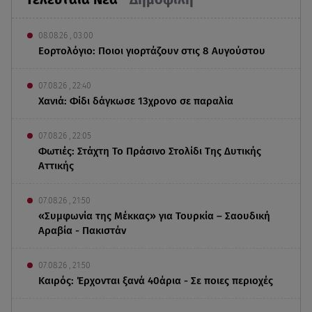
08.08.26 , 03:00
Εορτολόγιο: Ποιοι γιορτάζουν στις 8 Αυγούστου
07.08.26 , 22:40
Χανιά: Φίδι δάγκωσε 13χρονο σε παραλία
07.08.26 , 22:05
Φωτιές: Στάχτη Το Πράσινο Στολίδι Της Δυτικής
Αττικής
07.08.26 , 21:50
«Συμφωνία της Μέκκας» για Τουρκία – Σαουδική
Αραβία - Πακιστάν
07.08.26 , 21:50
Καιρός: Έρχονται ξανά 40άρια - Σε ποιες περιοχές