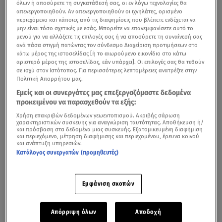
όλων ή αποσύρετε τη συγκατάθεσή σας, οι εν λόγω τεχνολογίες θα
απενεργοποιηθούν. Αν απενεργοποιηθούν οι ιχνηλάτες, ορισμένο
περιεχόμενο και κάποιες από τις διαφημίσεις που βλέπετε ενδέχεται να
μην είναι τόσο σχετικές με εσάς. Μπορείτε να επανεμφανίσετε αυτό το
μενού για να αλλάξετε τις επιλογές σας ή να αποσύρετε τη συναίνεσή σας
ανά πάσα στιγμή πατώντας τον σύνδεσμο Διαχείριση προτιμήσεων στο
κάτω μέρος της ιστοσελίδας [ή το αιωρούμενο εικονίδιο στο κάτω
αριστερό μέρος της ιστοσελίδας, εάν υπάρχει]. Οι επιλογές σας θα τεθούν
σε ισχύ στον Ιστότοπος. Για περισσότερες λεπτομέρειες ανατρέξτε στην
Πολιτική Απορρήτου μας.
Εμείς και οι συνεργάτες μας επεξεργαζόμαστε δεδομένα
προκειμένου να παρασχεθούν τα εξής:
Χρήση επακριβών δεδομένων γεωεντοπισμού. Ακριβής σάρωση
χαρακτηριστικών συσκευής για αναγνώριση ταυτότητας. Αποθήκευση ή/
και πρόσβαση στα δεδομένα μιας συσκευής. Εξατομικευμένη διαφήμιση
και περιεχόμενο, μέτρηση διαφήμισης και περιεχομένου, έρευνα κοινού
και ανάπτυξη υπηρεσιών.
Κατάλογος συνεργατών (προμηθευτές)
Εμφάνιση σκοπών
Απόρριψη όλων
Αποδοχή