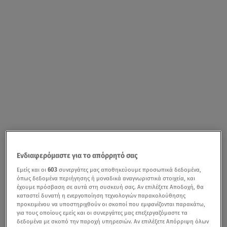
Ενδιαφερόμαστε για το απόρρητό σας
Εμείς και οι
603
συνεργάτες μας αποθηκεύουμε προσωπικά δεδομένα,
όπως δεδομένα περιήγησης ή μοναδικά αναγνωριστικά στοιχεία, και
έχουμε πρόσβαση σε αυτά στη συσκευή σας. Αν επιλέξετε Αποδοχή, θα
καταστεί δυνατή η ενεργοποίηση τεχνολογιών παρακολούθησης
προκειμένου να υποστηριχθούν οι σκοποί που εμφανίζονται παρακάτω,
για τους οποίους εμείς και οι συνεργάτες μας επεξεργαζόμαστε τα
δεδομένα με σκοπό την παροχή υπηρεσιών. Αν επιλέξετε Απόρριψη όλων