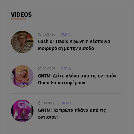
07.08.26 , 20:18
Μυστράς: Κρίσιμος για το κατηγορητήριο ο
VIDEOS
χρόνος θανάτου του 90χρονου
15.07.26
07.08.26 , 20:13
MEDIA
Κυψέλη: Tι βρέθηκε στο διαμέρισμα της
Cash or Trash: Άφωνη η Δέσποινα
38χρονης Λίζα
Μοιραράκη με την είσοδο
07.08.26 , 19:15
Συντάξεις Σεπτεμβρίου: Πότε θα μπουν τα
10.09.25
MEDIA
χρήματα στους λογαριασμούς
GNTM: Δείτε πλάνα από τις οντισιόν -
Ποιοι θα καταφέρουν
07.08.26 , 18:45
Φωτιά στο Στεφάνι Κορίνθου: Μήνυμα από το 112
- Σηκώθηκαν εναέρια μέσα
08.09.25
MEDIA
GNTM: Τα πρώτα πλάνα από τις
οντισιόν!
07.08.26 , 18:34
Έξοδος Αυγούστου: Στο 100% η πληρότητα για
Κυκλάδες