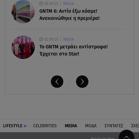
05.09.25
MEDIA
GNTM 6: Αντίο έξω κόσμε!
Ανακοινώθηκε η πρεμιέρα!
02.09.25
MEDIA
Το GNTM μετράει αντίστροφα!
Έρχεται στο Star!
LIFESTYLE
CELEBRITIES
MEDIA
ΜΟΔΑ
ΣΥΝΤΑΓΕΣ
ΣΧΕ