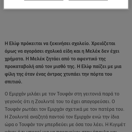
Η Ελίφ πρόκειται να ξεκινήσει σχολείο. Χρειάζεται
όμως να αγοράσει σχολικά είδη και η Μελέκ δεν έχει
χρήματα. Η Μελέκ ζητάει από το αφεντικό της
προκαταβολή από τον μισθό της. Η Ελίφ παίζει με μια
φίλη της όταν ένας άντρας χτυπάει την πόρτα του
σπιτιού.
Ο Εμιρχάν μιλάει με τον Τουφάν στη γειτονιά παρά το
γεγονός ότι η Ζουλιντέ του το έχει απαγορεύσει. Ο
Τουφάν ρωτάει τον Εμιρχάν σχετικά με τον πατέρα του.
Η Ζουλιντέ αναζητά παντού τον Εμιρχάν ενώ την ίδια
ώρα ο Τουφάν τον μπερδεύει με όσα του λέει. Η Κιγιμέτ