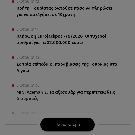
07.08.26 , 21:32
Κρήτη: Τουρίστας ρωτούσε πόσο να πληρώσει
για να ασελγήσει σε 10χρονη
07.08.26 , 21:17
Κλήρωση Eurojackpot 7/8/2026: Οι τυχεροί
αριθμοί για τα 32.000.000 ευρώ
07.08.26 , 21:03
Σε τρία επίπεδα οι παραβιάσεις της Τουρκίας στο
Αιγαίο
07.08.26 , 21:00
MINI Aceman E: Τα αξεσουάρ για περιπετειώδεις
διαδρομές
07.08.26 , 20:47
Χανιά: Νεκρή βρέθηκε αγνοούμενη - Ξέφυγε από
Περισσότερα
αστυνομικούς που την εντόπισαν