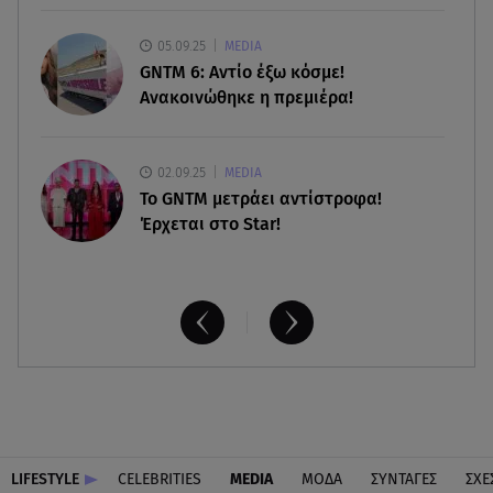
08.08.26 , 10:47
05.09.25
MEDIA
Γουίλιαμ Όρμπιτ: Πέθανε στα 69 ο παραγωγός
GNTM 6: Αντίο έξω κόσμε!
και συνεργάτης της Μαντόνα
Ανακοινώθηκε η πρεμιέρα!
02.09.25
MEDIA
Το GNTM μετράει αντίστροφα!
Έρχεται στο Star!
LIFESTYLE
CELEBRITIES
MEDIA
ΜΟΔΑ
ΣΥΝΤΑΓΕΣ
ΣΧΕ