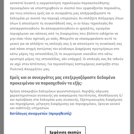
καταστεί δυνατή η ενεργοποίηση τεχνολογιών παρακολούθησης
προκειμένου να υποστηριχθούν οι σκοποί που εμφανίζονται παρακάτω,
για τους οποίους εμείς και οι συνεργάτες μας επεξεργαζόμαστε τα
δεδομένα με σκοπό την παροχή υπηρεσιών. Αν επιλέξετε Απόρριψη όλων
όλων ή αποσύρετε τη συγκατάθεσή σας, οι εν λόγω τεχνολογίες θα
απενεργοποιηθούν. Αν απενεργοποιηθούν οι ιχνηλάτες, ορισμένο
περιεχόμενο και κάποιες από τις διαφημίσεις που βλέπετε ενδέχεται να
μην είναι τόσο σχετικές με εσάς. Μπορείτε να επανεμφανίσετε αυτό το
μενού για να αλλάξετε τις επιλογές σας ή να αποσύρετε τη συναίνεσή σας
ανά πάσα στιγμή πατώντας τον σύνδεσμο Διαχείριση προτιμήσεων στο
κάτω μέρος της ιστοσελίδας [ή το αιωρούμενο εικονίδιο στο κάτω
αριστερό μέρος της ιστοσελίδας, εάν υπάρχει]. Οι επιλογές σας θα τεθούν
σε ισχύ στον Ιστότοπος. Για περισσότερες λεπτομέρειες ανατρέξτε στην
Πολιτική Απορρήτου μας.
Εμείς και οι συνεργάτες μας επεξεργαζόμαστε δεδομένα
προκειμένου να παρασχεθούν τα εξής:
Χρήση επακριβών δεδομένων γεωεντοπισμού. Ακριβής σάρωση
χαρακτηριστικών συσκευής για αναγνώριση ταυτότητας. Αποθήκευση ή/
και πρόσβαση στα δεδομένα μιας συσκευής. Εξατομικευμένη διαφήμιση
και περιεχόμενο, μέτρηση διαφήμισης και περιεχομένου, έρευνα κοινού
και ανάπτυξη υπηρεσιών.
Κατάλογος συνεργατών (προμηθευτές)
Εμφάνιση σκοπών