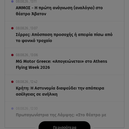
08.08.26 , 13:11
ΑΜΜΟΣ - Η πρώτη ανάγνωση (αναλόγιο) στο
θέατρο Άβατον
08.08.26 , 13:07
Σέρρες: Απόσπαση προσοχής ή απειρία πίσω από
το φονικό τροχαίο
08.08.26 , 13:06
MG Motor Greece: «Απογειώνεται» στο Athens
Flying Week 2026
08.08.26 , 12:42
Κρήτη: Η Αστυνομία διαψεύδει την απόπειρα
ασέλγειας σε ανήλικη
08.08.26 , 12:30
Πρωταγωνίστρια της Λάμψης: «Στο θέατρο με
σνόμπαραν πάρα πολύ»
Περισσότερα