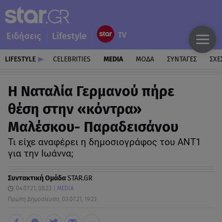
Ειδήσεις
Lifestyle
LIFESTYLE
CELEBRITIES
MEDIA
ΜΟΔΑ
ΣΥΝΤΑΓΕΣ
ΣΧΕ
Η Ναταλία Γερμανού πήρε
θέση στην «κόντρα»
Μαλέσκου- Παραδεισάνου
Τι είχε αναφέρει η δημοσιογράφος του ΑΝΤ1
για την Ιωάννα;
Συντακτική Ομάδα
STAR.GR
04.07.21, 08:23
MEDIA
Πρώτη Δημοσίευση: 03.07.21, 19:23