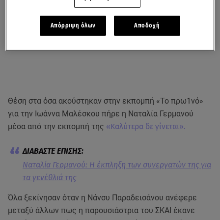
Απόρριψη όλων
Αποδοχή
Θέση στα όσα ακούστηκαν στην εκπομπή «Το πρω1νό»
για την Ιωάννα Μαλέσκου πήρε η Ναταλία Γερμανού
μέσα από την εκπομπή της
«Καλύτερα δε γίνεται».
Ναταλία Γερμανού: Η έκπληξη των συνεργατών της για
τα γενέθλιά της
Όλα ξεκίνησαν όταν η Νάνσυ Παραδεισάνου ανέφερε
μεταξύ άλλων πως η παρουσιάστρια του ΣΚΑΙ έκανε