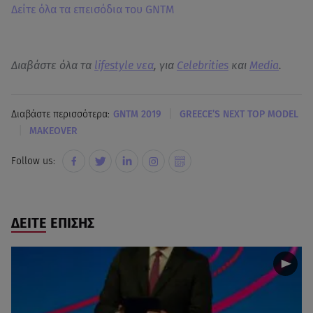
Δείτε όλα τα επεισόδια του GNTM
Διαβάστε όλα τα
lifestyle νεα
, για
Celebrities
και
Media
.
|
Διαβάστε περισσότερα:
GNTM 2019
GREECE’S NEXT TOP MODEL
|
MAKEOVER
Follow us:
ΔΕΙΤΕ ΕΠΙΣΗΣ