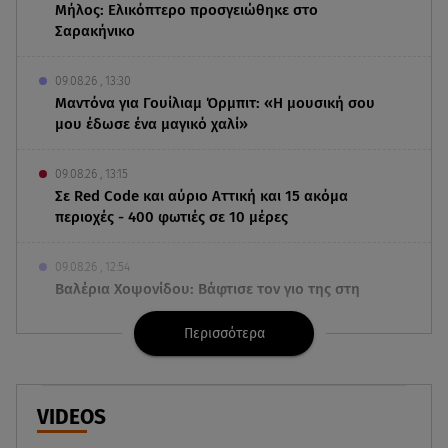
Μήλος: Ελικόπτερο προσγειώθηκε στο
Σαρακήνικο
09.08.26 , 13:30
Μαντόνα για Γουίλιαμ Όρμπιτ: «Η μουσική σου
μου έδωσε ένα μαγικό χαλί»
09.08.26 , 13:15
Σε Red Code και αύριο Αττική και 15 ακόμα
περιοχές - 400 φωτιές σε 10 μέρες
09.08.26 , 12:54
Βαλέρια Χοψονίδου: Βάφτισε τον γιο της στη
Βουλιαγμένη - Το όνομα που πήρε
Περισσότερα
09.08.26 , 12:44
Ερυθρός Σταυρός: Άγρια επίθεση σε νοσηλεύτρια
στα Επείγοντα
VIDEOS