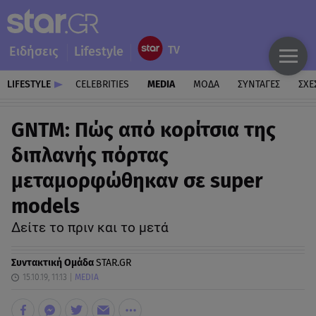
Ειδήσεις
Lifestyle
LIFESTYLE
CELEBRITIES
MEDIA
ΜΟΔΑ
ΣΥΝΤΑΓΕΣ
ΣΧΕ
GNTM: Πώς από κορίτσια της
διπλανής πόρτας
μεταμορφώθηκαν σε super
models
Δείτε το πριν και το μετά
Συντακτική Ομάδα
STAR.GR
15.10.19, 11:13
MEDIA