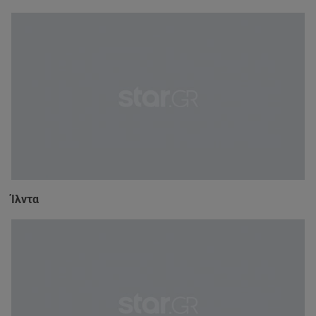
Ίλντα