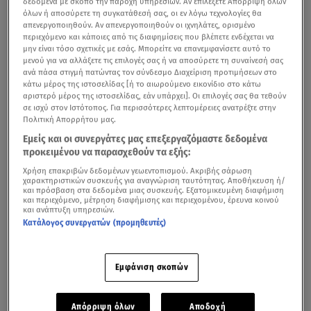
δεδομένα με σκοπό την παροχή υπηρεσιών. Αν επιλέξετε Απόρριψη όλων
όλων ή αποσύρετε τη συγκατάθεσή σας, οι εν λόγω τεχνολογίες θα
τρώει το 1.10;»
απενεργοποιηθούν. Αν απενεργοποιηθούν οι ιχνηλάτες, ορισμένο
περιεχόμενο και κάποιες από τις διαφημίσεις που βλέπετε ενδέχεται να
GNTM: Στο αποψινό επεισόδιο πέφτουν οι μάσκες -
μην είναι τόσο σχετικές με εσάς. Μπορείτε να επανεμφανίσετε αυτό το
μενού για να αλλάξετε τις επιλογές σας ή να αποσύρετε τη συναίνεσή σας
Δείτε το trailer
ανά πάσα στιγμή πατώντας τον σύνδεσμο Διαχείριση προτιμήσεων στο
κάτω μέρος της ιστοσελίδας [ή το αιωρούμενο εικονίδιο στο κάτω
Η
Βίκυ Καγιά
, η
Έλενα Χριστοπούλου
και η
Ζενεβιέβ
αριστερό μέρος της ιστοσελίδας, εάν υπάρχει]. Οι επιλογές σας θα τεθούν
Μαζαρί
στάθηκαν στο πλευρό των κοριτσιών. Παρόλα
σε ισχύ στον Ιστότοπος. Για περισσότερες λεπτομέρειες ανατρέξτε στην
Πολιτική Απορρήτου μας.
αυτά, οι εντάσεις, ο εκνευρισμός και τα κλάματα δεν
Εμείς και οι συνεργάτες μας επεξεργαζόμαστε δεδομένα
έλειψαν.
προκειμένου να παρασχεθούν τα εξής:
Χρήση επακριβών δεδομένων γεωεντοπισμού. Ακριβής σάρωση
Τα μοντέλα έπρεπε να αφεθούν στα χέρια των ειδικών
χαρακτηριστικών συσκευής για αναγνώριση ταυτότητας. Αποθήκευση ή/
του
GNTM
, προκειμένου να μεταμορφωθούν σε super
και πρόσβαση στα δεδομένα μιας συσκευής. Εξατομικευμένη διαφήμιση
και περιεχόμενο, μέτρηση διαφήμισης και περιεχομένου, έρευνα κοινού
models.
και ανάπτυξη υπηρεσιών.
Κατάλογος συνεργατών (προμηθευτές)
Οι γκρίνιες ξεκίνησαν με τη
Μαρία
την αγρότισσα, η
οποία, προς έκπληξη όλων, ήθελε να κόψει τα μαλλιά
Εμφάνιση σκοπών
της αγορέ, ενώ οι κριτές της πρότειναν κάτι εντελώς
διαφορετικό: μακριά μαλλιά με αφέλεις.
Απόρριψη όλων
Αποδοχή