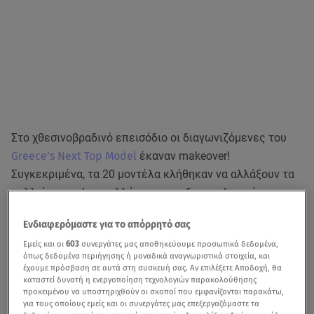
Στο χθεσινοβραδινό επεισόδιο οι διαγωνιζόμενες του
Greece’s Next Top Model
έκαναν makeover!
Συγκεκριμένα, τα 20 μοντέλα κλήθηκαν να αλλάξουν τα
μαλλιά, το makeup αλλά και τις ενδυματολογικές τους
επιλογές.
Ενδιαφερόμαστε για το απόρρητό σας
Εμείς και οι
603
συνεργάτες μας αποθηκεύουμε προσωπικά δεδομένα,
όπως δεδομένα περιήγησης ή μοναδικά αναγνωριστικά στοιχεία, και
GNTM: Δείτε τη μεταμόρφωση των κοριτσιών-Κάποιες
έχουμε πρόσβαση σε αυτά στη συσκευή σας. Αν επιλέξετε Αποδοχή, θα
καταστεί δυνατή η ενεργοποίηση τεχνολογιών παρακολούθησης
έγιναν αγνώριστες!
προκειμένου να υποστηριχθούν οι σκοποί που εμφανίζονται παρακάτω,
για τους οποίους εμείς και οι συνεργάτες μας επεξεργαζόμαστε τα
GNTM - Μαρτίνα : «Τι να το κάνω το 1.17 πόδι όταν με