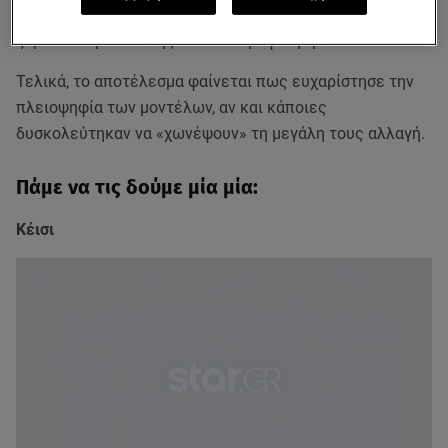
Αρνητική αντίδραση είχε και η
Σουζάνα
, που κλήθηκε να
ξυρίσει τα μαλλιά της και να τα βάψει γκρι.
Τελικά, το αποτέλεσμα φαίνεται πως ευχαρίστησε την
πλειοψηφία των μοντέλων, αν και κάποιες
δυσκολεύτηκαν να «χωνέψουν» τη μεγάλη τους αλλαγή.
Πάμε να τις δούμε μία μία:
Κέισι