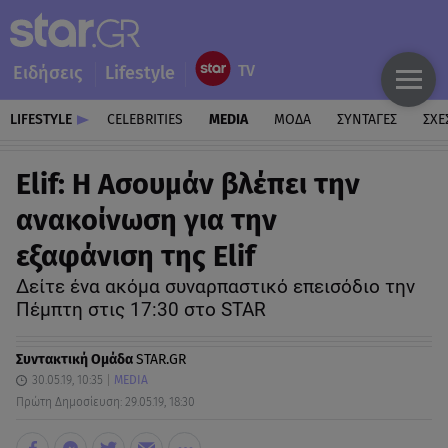
Ειδήσεις
Lifestyle
LIFESTYLE
CELEBRITIES
MEDIA
ΜΟΔΑ
ΣΥΝΤΑΓΕΣ
ΣΧΕ
Elif: Η Ασουμάν βλέπει την
ανακοίνωση για την
εξαφάνιση της Elif
Δείτε ένα ακόμα συναρπαστικό επεισόδιο την
Πέμπτη στις 17:30 στο STAR
Συντακτική Ομάδα
STAR.GR
30.05.19, 10:35
MEDIA
Πρώτη Δημοσίευση: 29.05.19, 18:30