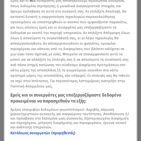
Εμείς και οι
603
συνεργάτες μας αποθηκεύουμε προσωπικά δεδομένα,
όπως δεδομένα περιήγησης ή μοναδικά αναγνωριστικά στοιχεία, και
έχουμε πρόσβαση σε αυτά στη συσκευή σας. Αν επιλέξετε Αποδοχή, θα
καταστεί δυνατή η ενεργοποίηση τεχνολογιών παρακολούθησης
προκειμένου να υποστηριχθούν οι σκοποί που εμφανίζονται παρακάτω,
για τους οποίους εμείς και οι συνεργάτες μας επεξεργαζόμαστε τα
δεδομένα με σκοπό την παροχή υπηρεσιών. Αν επιλέξετε Απόρριψη όλων
όλων ή αποσύρετε τη συγκατάθεσή σας, οι εν λόγω τεχνολογίες θα
απενεργοποιηθούν. Αν απενεργοποιηθούν οι ιχνηλάτες, ορισμένο
περιεχόμενο και κάποιες από τις διαφημίσεις που βλέπετε ενδέχεται να
μην είναι τόσο σχετικές με εσάς. Μπορείτε να επανεμφανίσετε αυτό το
μενού για να αλλάξετε τις επιλογές σας ή να αποσύρετε τη συναίνεσή σας
ανά πάσα στιγμή πατώντας τον σύνδεσμο Διαχείριση προτιμήσεων στο
κάτω μέρος της ιστοσελίδας [ή το αιωρούμενο εικονίδιο στο κάτω
αριστερό μέρος της ιστοσελίδας, εάν υπάρχει]. Οι επιλογές σας θα τεθούν
σε ισχύ στον Ιστότοπος. Για περισσότερες λεπτομέρειες ανατρέξτε στην
Πολιτική Απορρήτου μας.
Εμείς και οι συνεργάτες μας επεξεργαζόμαστε δεδομένα
προκειμένου να παρασχεθούν τα εξής:
Χρήση επακριβών δεδομένων γεωεντοπισμού. Ακριβής σάρωση
χαρακτηριστικών συσκευής για αναγνώριση ταυτότητας. Αποθήκευση ή/
και πρόσβαση στα δεδομένα μιας συσκευής. Εξατομικευμένη διαφήμιση
και περιεχόμενο, μέτρηση διαφήμισης και περιεχομένου, έρευνα κοινού
και ανάπτυξη υπηρεσιών.
Κατάλογος συνεργατών (προμηθευτές)