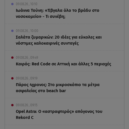
09.08.26 , 10:10
Ιωάννα Τούνη: «Έβγαλα όλο το βράδυ στο
νοσοκομείο» - Τι συνέβη;
09.08.26 , 10:00
Σαλάτα ζυμαρικών: 20 ιδέες για εύκολες και
νόστιμες καλοκαιρινές συνταγές
09.08.26 , 09:49
Καιρός: Red Code σε Αττική και άλλες 5 περιοχές
09.08.26 , 09:19
Πάρος 4χρονος: Στο μικροσκόπιο τα μέτρα
ασφαλείας στο beach bar
09.08.26 , 09:15
Opel Astra: Ο «αστραφτερός» απόγονος του
Rekord C