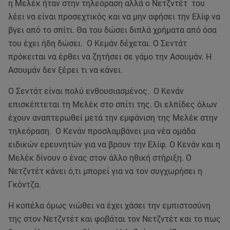
η Μελέκ ήταν στην τηλεόραση αλλά ο Νετζντέτ του
λέει να είναι προσεχτικός και να μην αφήσει την Ελίφ να
βγει από το σπίτι. Θα του δώσει διπλά χρήματα από όσα
του έχει ήδη δώσει. Ο Κεμάν δέχεται. Ο Σεντάτ
πρόκειται να έρθει να ζητήσει σε γάμο την Ασουμάν. Η
Ασουμάν δεν ξέρει τι να κάνει.
Ο Σεντάτ είναι πολύ ενθουσιασμένος. Ο Κενάν
επισκέπτεται τη Μελέκ στο σπίτι της. Οι ελπίδες όλων
έχουν αναπτερωθεί μετά την εμφάνιση της Μελέκ στην
τηλεόραση. Ο Κενάν προσλαμβάνει μια νέα ομάδα
ειδικών ερευνητών για να βρουν την Ελίφ. Ο Κενάν και η
Μελέκ δίνουν ο ένας στον άλλο ηθική στήριξη. Ο
Νετζντέτ κάνει ό,τι μπορεί για να τον συγχωρήσει η
Γκόντζα.
Η κοπέλα όμως νιώθει να έχει χάσει την εμπιστοσύνη
της στον Νετζντέτ και φοβάται τον Νετζντέτ και το πως