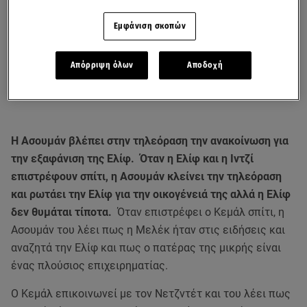
Εμφάνιση σκοπών
Απόρριψη όλων
Αποδοχή
Η Ασουμάν βλέπει στην τηλεόραση την ανακοίνωση για
την εξαφάνιση της Ελίφ. Όταν η Ελίφ και η Ιντζί
επιστρέφουν σπίτι, η Ασουμάν κλείνει την τηλεόραση
και ρωτάει την Ελίφ για την οικογένειά της αλλά η Ελίφ
δεν θυμάται τίποτα.
Όταν επιστρέφει ο Κεμάλ σπίτι, η
Ασουμάν του λέει πως η Μελέκ ήταν στις ειδήσεις και
αναζητά την Ελίφ και πως ο πατέρας της μικρής είναι
ένας πλούσιος επιχειρηματίας.
Ο Κεμάλ επικοινωνεί με τον Νετζντέτ και του λέει πως