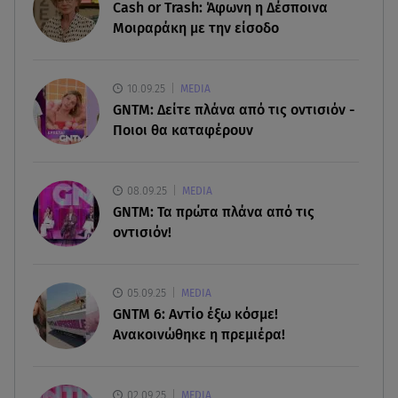
08.08.26 , 23:00
Cash or Trash: Άφωνη η Δέσποινα
Στενά του Ορμούζ: Στο Ιράν ο έλεγχος της
Μοιραράκη με την είσοδο
εισερχόμενης ναυσιπλοΐας
08.08.26 , 22:45
10.09.25
MEDIA
Κρήτη: Τι απαντά η ΕΛ.ΑΣ. για το βίντεο με τον
GNTM: Δείτε πλάνα από τις οντισιόν -
μεθυσμένο τουρίστα
Ποιοι θα καταφέρουν
08.08.26 , 22:33
Αλεξανδρούπολη: Ανασύρθηκε χωρίς τις
08.09.25
MEDIA
αισθήσεις του ηλικιωμένος από πηγάδι
GNTM: Τα πρώτα πλάνα από τις
οντισιόν!
08.08.26 , 22:15
Θεσσαλονίκη: Τρύπησαν με τρυπάνι και
δηλητηρίασαν δύο δέντρα
05.09.25
MEDIA
GNTM 6: Αντίο έξω κόσμε!
Ανακοινώθηκε η πρεμιέρα!
02.09.25
MEDIA