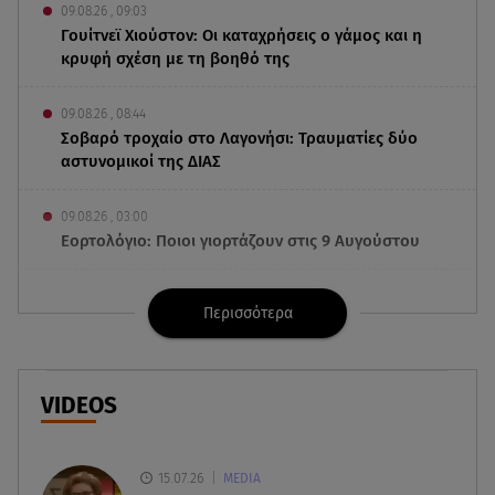
09.08.26 , 09:03
Γουίτνεϊ Χιούστον: Οι καταχρήσεις ο γάμος και η
κρυφή σχέση με τη βοηθό της
09.08.26 , 08:44
Σοβαρό τροχαίο στο Λαγονήσι: Τραυματίες δύο
αστυνομικοί της ΔΙΑΣ
09.08.26 , 03:00
Εορτολόγιο: Ποιοι γιορτάζουν στις 9 Αυγούστου
08.08.26 , 23:55
Περισσότερα
Αττική: Μπαράζ διαρρήξεων – Λεία 70.000 ευρώ
από μεζονέτα
08.08.26 , 23:30
VIDEOS
Greek Mafia: Χειροπέδες σε «Πίτμπουλ» και
«Μπουλντόγκ»
15.07.26
MEDIA