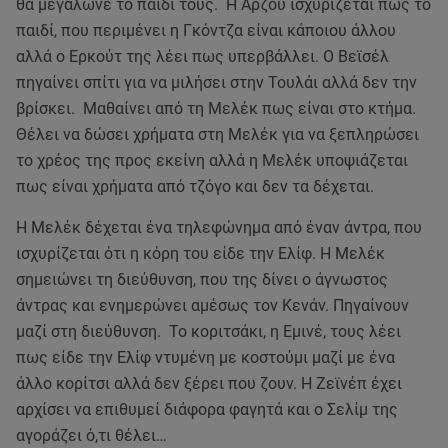
θα μεγάλωνε το παιδί τους. Η Αρζού ισχυρίζεται πως το
παιδί, που περιμένει η Γκόντζα είναι κάποιου άλλου
αλλά ο Ερκούτ της λέει πως υπερβάλλει. Ο Βεϊσέλ
πηγαίνει σπίτι για να μιλήσει στην Τουλάι αλλά δεν την
βρίσκει. Μαθαίνει από τη Μελέκ πως είναι στο κτήμα.
Θέλει να δώσει χρήματα στη Μελέκ για να ξεπληρώσει
το χρέος της προς εκείνη αλλά η Μελέκ υποψιάζεται
πως είναι χρήματα από τζόγο και δεν τα δέχεται.
Η Μελέκ δέχεται ένα τηλεφώνημα από έναν άντρα, που
ισχυρίζεται ότι η κόρη του είδε την Ελίφ. Η Μελέκ
σημειώνει τη διεύθυνση, που της δίνει ο άγνωστος
άντρας και ενημερώνει αμέσως τον Κενάν. Πηγαίνουν
μαζί στη διεύθυνση. Το κοριτσάκι, η Εμινέ, τους λέει
πως είδε την Ελίφ ντυμένη με κοστούμι μαζί με ένα
άλλο κορίτσι αλλά δεν ξέρει που ζουν. Η Ζεϊνέπ έχει
αρχίσει να επιθυμεί διάφορα φαγητά και ο Σελίμ της
αγοράζει ό,τι θέλει…