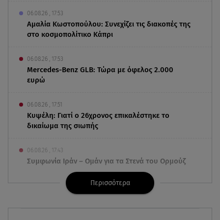
06.08.26 , 17:53
Αμαλία Κωστοπούλου: Συνεχίζει τις διακοπές της
στο κοσμοπολίτικο Κάπρι
06.08.26 , 17:53
Mercedes-Benz GLB: Τώρα με όφελος 2.000
ευρώ
06.08.26 , 17:51
Κυψέλη: Γιατί ο 26χρονος επικαλέστηκε το
δικαίωμα της σιωπής
06.08.26 , 17:43
Συμφωνία Ιράν – Ομάν για τα Στενά του Ορμούζ
Περισσότερα
06.08.26 , 17:12
Μαρία Κορινθίου: «Έχω πατήσει φρένο» -
Δηλώνει χορτασμένη και μπουχτισμένη!