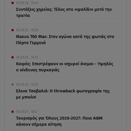
06.08.26 , 18:49
Συντάξεις χηρείας: Τέλος στο «ψαλίδι» μετά την
τριετία
06.08.26 , 18:38
Maxus T60 Max: Στον αγώνα κατά της φωτιάς στο
Πόρτο Γερμενό
06.08.26 , 18:35
Καιρός: Επιστρέφουν οι ισχυροί άνεμοι - Υψηλός
ο κίνδυνος πυρκαγιάς
06.08.26 , 18:30
Ελενα Τσαβαλιά: Η throwback φωτογραφία της
με μπικίνι!
06.08.26 , 18:12
Τουρισμός για Όλους 2026-2027: Ποια ΑΦΜ
κάνουν σήμερα αίτηση