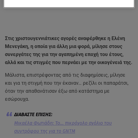
Στις χριστουγεννιάτικες αγορές αναφέρθηκε η Ελένη
Μενεγάκη, η οποία για άλλη μια φορά, μίλησε στους
συνεργάτες της για την αγαπημένη εποχή του έτους,
αλλά και τις στιγμές που περνάει με την οικογένειά της.
Μάλιστα, επιστρέφοντας από τις διαφημίσεις, μίλησε
και για τη στιγμή που την έκαναν… ρεζίλι οι παπαράτσι,
όταν την απαθανάτισαν έξω από κατάστημα με
εσώρουχα.
Μικαέλα Φωτιάδη: Το… πικρόχολο σχόλιο του
συντρόφου της για το GNTM