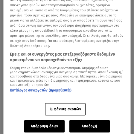
απενεργοποιηθούν. Αν απενεργοποιηθούν οι ιχνηλάτες, ορισμένο
περιεχόμενο και κάποιες από τις διαφημίσεις που βλέπετε ενδέχεται να
μην είναι τόσο σχετικές με εσάς. Μπορείτε να επανεμφανίσετε αυτό το
μενού για να αλλάξετε τις επιλογές σας ή να αποσύρετε τη συναίνεσή σας
ανά πάσα στιγμή πατώντας τον σύνδεσμο Διαχείριση προτιμήσεων στο
κάτω μέρος της ιστοσελίδας [ή το αιωρούμενο εικονίδιο στο κάτω
αριστερό μέρος της ιστοσελίδας, εάν υπάρχει]. Οι επιλογές σας θα τεθούν
σε ισχύ στον Ιστότοπος. Για περισσότερες λεπτομέρειες ανατρέξτε στην
Πολιτική Απορρήτου μας.
Εμείς και οι συνεργάτες μας επεξεργαζόμαστε δεδομένα
προκειμένου να παρασχεθούν τα εξής:
Χρήση επακριβών δεδομένων γεωεντοπισμού. Ακριβής σάρωση
χαρακτηριστικών συσκευής για αναγνώριση ταυτότητας. Αποθήκευση ή/
και πρόσβαση στα δεδομένα μιας συσκευής. Εξατομικευμένη διαφήμιση
και περιεχόμενο, μέτρηση διαφήμισης και περιεχομένου, έρευνα κοινού
και ανάπτυξη υπηρεσιών.
Κατάλογος συνεργατών (προμηθευτές)
Εμφάνιση σκοπών
Απόρριψη όλων
Αποδοχή