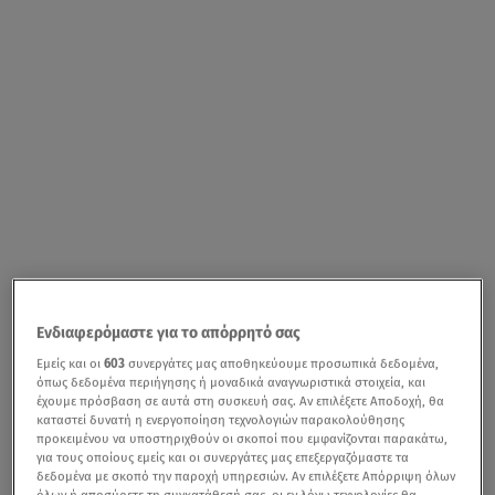
Ενδιαφερόμαστε για το απόρρητό σας
Εμείς και οι
603
συνεργάτες μας αποθηκεύουμε προσωπικά δεδομένα,
όπως δεδομένα περιήγησης ή μοναδικά αναγνωριστικά στοιχεία, και
έχουμε πρόσβαση σε αυτά στη συσκευή σας. Αν επιλέξετε Αποδοχή, θα
καταστεί δυνατή η ενεργοποίηση τεχνολογιών παρακολούθησης
προκειμένου να υποστηριχθούν οι σκοποί που εμφανίζονται παρακάτω,
για τους οποίους εμείς και οι συνεργάτες μας επεξεργαζόμαστε τα
δεδομένα με σκοπό την παροχή υπηρεσιών. Αν επιλέξετε Απόρριψη όλων
όλων ή αποσύρετε τη συγκατάθεσή σας, οι εν λόγω τεχνολογίες θα