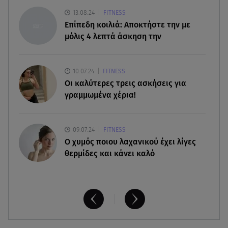
09.08.26 , 21:11
13.08.24
FITNESS
Μεγάλη φωτιά στο Μουζάκι Ηλείας - Επιχειρούν
Επίπεδη κοιλιά: Αποκτήστε την με
105 πυροσβέστες και 9 εναέρια
μόλις 4 λεπτά άσκηση την
09.08.26 , 20:59
Σκιάθος: 15χρονος καταγγέλλει 17χρονο για
10.07.24
FITNESS
βιασμό και εκβιασμό
Οι καλύτερες τρεις ασκήσεις για
γραμμωμένα χέρια!
09.07.24
FITNESS
O χυμός ποιου λαχανικού έχει λίγες
θερμίδες και κάνει καλό