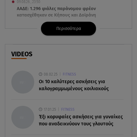
09.08.26 , 23:50
ΑΑΔΕ: 1.296 φιάλες παράνομου φρέον
κατασχέθηκαν σε Κήπους και Δοϊράνη
Περισσότερα
09.08.26 , 23:20
Greek Mafia: Τα «Σκυλιά» του Έντικ είχαν μέχρι
και μπαζούκας
VIDEOS
09.08.26 , 22:58
Φωτιά στην Ηλεία: Καλύτερη η εικόνα της
πυρκαγιάς στο Μουζάκι
08.02.25
FITNESS
Oι 10 καλύτερες ασκήσεις για
09.08.26 , 22:14
καλογραμμωμένους κοιλιακούς
Απίστευτη απάτη με «μαϊμού αστυνομικούς» - Το
κόλπο με το 100
17.01.25
FITNESS
09.08.26 , 21:24
Έξι κορυφαίες ασκήσεις για γυναίκες
Πέθανε ο σπουδαίος ηθοποιός Νίκος
που αναδεικνύουν τους γλουτούς
Καλογερόπουλος