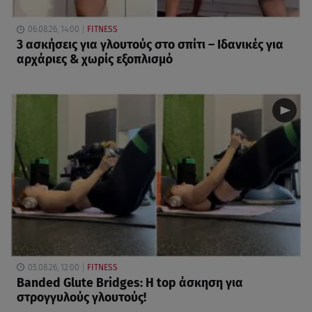
06.08.26, 14:00
FITNESS
3 ασκήσεις για γλουτούς στο σπίτι – Ιδανικές για
αρχάριες & χωρίς εξοπλισμό
05.08.26, 12:00
FITNESS
Banded Glute Bridges: Η top άσκηση για
στρογγυλούς γλουτούς!