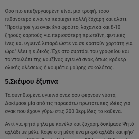
Όσο πιο επεξεργασμένη είναι μια τροφή, τόσο
πιθανότερο είναι να περιέχει πολλή ζάχαρη και αλάτι.
"Προτίμησε για σνακ ένα φρούτο, λαχανικά και 8-10
ξηρούς καρπούς για περισσότερη πρωτεΐνη, φυτικές
ίνες και υγιεινά λιπαρά ώστε να σε κρατούν χορτάτη για
ώρα" λέει η ειδικός. Έχε στο συρτάρι του γραφείου και
το ντουλάπι της κουζίνας υγιεινά σνακ, όπως κράκερ
ολικής αλέσεως ή κομμάτια μαύρης σοκολάτας.
5.Σκέψου έξυπνα
Τα συνηθισμένα υγιεινά σνακ σου φέρνουν νύστα;
Δοκίμασε μία από τις παρακάτω πρωτότυπες ιδέες για
σνακ που έχουν γύρω στις 200 θερμίδες το καθένα.
Αντί για ψητά μήλα με κανέλα και ζάχαρη, δοκίμασε Ψητό
αχλάδι με μέλι. Κόψε στη μέση ένα μικρό αχλάδι και ψήσ’