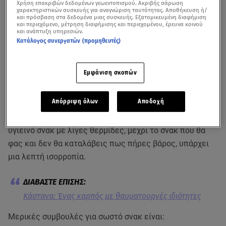
Χρήση επακριβών δεδομένων γεωεντοπισμού. Ακριβής σάρωση
χαρακτηριστικών συσκευής για αναγνώριση ταυτότητας. Αποθήκευση ή/
και πρόσβαση στα δεδομένα μιας συσκευής. Εξατομικευμένη διαφήμιση
και περιεχόμενο, μέτρηση διαφήμισης και περιεχομένου, έρευνα κοινού
και ανάπτυξη υπηρεσιών.
Κατάλογος συνεργατών (προμηθευτές)
Εμφάνιση σκοπών
Απόρριψη όλων
Αποδοχή
Το σωστό σνακ μπορεί να σε κρατήσει ανάμεσα στα
γεύματα, για να μην πεινάς. Το θέμα είναι ότι από το
υγιεινό σνακ με λίγες θερμίδες, μέχρι το σνακ που θα
φας και δεν θα καταλάβεις πως πήρες βάρος, υπάρχει
μια λεπτή ισορροπία.
Kάστανα: Ένας καρπός με θαυματουργές ιδιότητες
Μερικές συμβουλές για σωστό σνακ είναι: