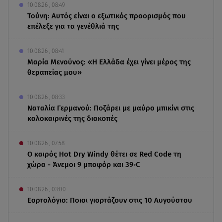
10.08.26 , 08:49
Τούνη: Αυτός είναι ο εξωτικός προορισμός που
επέλεξε για τα γενέθλιά της
10.08.26 , 08:41
Μαρία Μενούνος: «Η Ελλάδα έχει γίνει μέρος της
θεραπείας μου»
10.08.26 , 08:33
Ναταλία Γερμανού: Ποζάρει με μαύρο μπικίνι στις
καλοκαιρινές της διακοπές
10.08.26 , 07:58
Ο καιρός Hot Dry Windy θέτει σε Red Code τη
χώρα - Άνεμοι 9 μποφόρ και 39◦C
10.08.26 , 03:00
Εορτολόγιο: Ποιοι γιορτάζουν στις 10 Αυγούστου