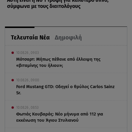
Αυτή είναι η Νο 1 τροφή για καλύτερο ύπνο,
σύμφωνα με τους διαιτολόγους
Τελευταία Νέα
Δημοφιλή
10.08.26 , 09:03
Μότσαρτ: Μήπως πέθανε από έλλειψη της
«βιταμίνης του ήλιου»;
10.08.26 , 09:00
Ford Mustang GTD: Οδηγεί ο θρύλος Carlos Sainz
Sr.
10.08.26 , 08:53
Φωτιάς Κουβαράς: Νέο μήνυμα από 112 για
εκκένωση του Άγιου Στυλιανού