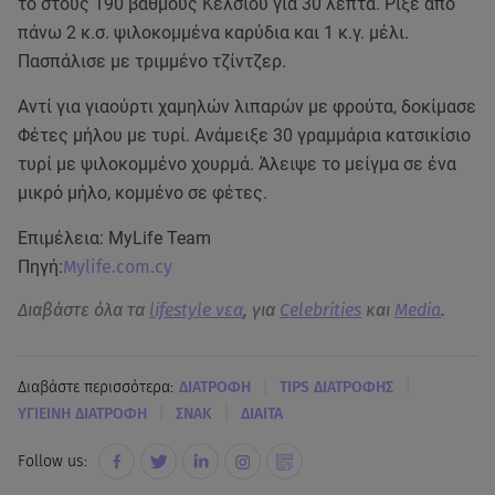
το στους 190 βαθμούς Κελσίου για 30 λεπτά. Ρίξε από
πάνω 2 κ.σ. ψιλοκομμένα καρύδια και 1 κ.γ. μέλι.
Πασπάλισε με τριμμένο τζίντζερ.
Αντί για γιαούρτι χαμηλών λιπαρών με φρούτα, δοκίμασε
Φέτες μήλου με τυρί. Ανάμειξε 30 γραμμάρια κατσικίσιο
τυρί με ψιλοκομμένο χουρμά. Άλειψε το μείγμα σε ένα
μικρό μήλο, κομμένο σε φέτες.
Επιμέλεια: MyLife Team
Πηγή:
Mylife.com.cy
Διαβάστε όλα τα
lifestyle νεα
, για
Celebrities
και
Media
.
|
|
Διαβάστε περισσότερα:
ΔΙΑΤΡΟΦΗ
TIPS ΔΙΑΤΡΟΦΗΣ
|
|
ΥΓΙΕΙΝΗ ΔΙΑΤΡΟΦΗ
ΣΝΑΚ
ΔΙΑΙΤΑ
Follow us: