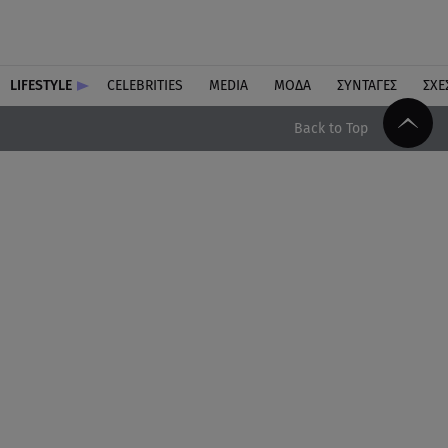
LIFESTYLE
CELEBRITIES
MEDIA
ΜΟΔΑ
ΣΥΝΤΑΓΕΣ
ΣΧΕ
Back to Top