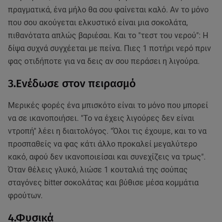
πραγματικά, ένα μήλο θα σου φαίνεται καλό. Αν το μόνο
που σου ακούγεται ελκυστικό είναι μια σοκολάτα,
πιθανότατα απλώς βαριέσαι. Και το "τεστ του νερού": Η
δίψα συχνά συγχέεται με πείνα. Πιες 1 ποτήρι νερό πριν
φας οτιδήποτε για να δεις αν σου περάσει η λιγούρα.
3.Ενέδωσε στον πειρασμό
Μερικές φορές ένα μπισκότο είναι το μόνο που μπορεί
να σε ικανοποιήσει. "Το να έχεις λιγούρες δεν είναι
ντροπή" λέει η διαιτολόγος. "Όλοι τις έχουμε, και το να
προσπαθείς να φας κάτι άλλο προκαλεί μεγαλύτερο
κακό, αφού δεν ικανοποιείσαι και συνεχίζεις να τρως".
Όταν θέλεις γλυκό, λιώσε 1 κουταλιά της σούπας
σταγόνες bitter σοκολάτας και βύθισε μέσα κομμάτια
φρούτων.
4.Φυσικά