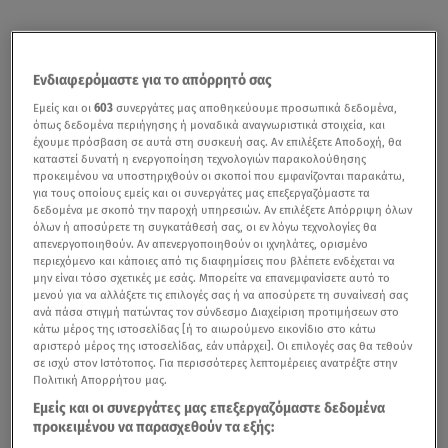
Ενδιαφερόμαστε για το απόρρητό σας
Εμείς και οι
603
συνεργάτες μας αποθηκεύουμε προσωπικά δεδομένα,
όπως δεδομένα περιήγησης ή μοναδικά αναγνωριστικά στοιχεία, και
έχουμε πρόσβαση σε αυτά στη συσκευή σας. Αν επιλέξετε Αποδοχή, θα
καταστεί δυνατή η ενεργοποίηση τεχνολογιών παρακολούθησης
προκειμένου να υποστηριχθούν οι σκοποί που εμφανίζονται παρακάτω,
για τους οποίους εμείς και οι συνεργάτες μας επεξεργαζόμαστε τα
δεδομένα με σκοπό την παροχή υπηρεσιών. Αν επιλέξετε Απόρριψη όλων
όλων ή αποσύρετε τη συγκατάθεσή σας, οι εν λόγω τεχνολογίες θα
απενεργοποιηθούν. Αν απενεργοποιηθούν οι ιχνηλάτες, ορισμένο
περιεχόμενο και κάποιες από τις διαφημίσεις που βλέπετε ενδέχεται να
μην είναι τόσο σχετικές με εσάς. Μπορείτε να επανεμφανίσετε αυτό το
μενού για να αλλάξετε τις επιλογές σας ή να αποσύρετε τη συναίνεσή σας
ανά πάσα στιγμή πατώντας τον σύνδεσμο Διαχείριση προτιμήσεων στο
κάτω μέρος της ιστοσελίδας [ή το αιωρούμενο εικονίδιο στο κάτω
αριστερό μέρος της ιστοσελίδας, εάν υπάρχει]. Οι επιλογές σας θα τεθούν
σε ισχύ στον Ιστότοπος. Για περισσότερες λεπτομέρειες ανατρέξτε στην
Πολιτική Απορρήτου μας.
Εμείς και οι συνεργάτες μας επεξεργαζόμαστε δεδομένα
προκειμένου να παρασχεθούν τα εξής: