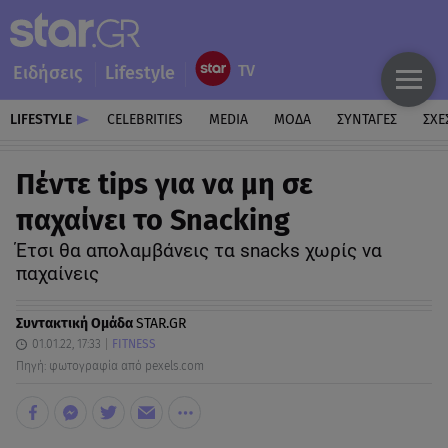
Ειδήσεις
Lifestyle
LIFESTYLE
CELEBRITIES
MEDIA
ΜΟΔΑ
ΣΥΝΤΑΓΕΣ
ΣΧΕ
Πέντε tips για να μη σε
παχαίνει το Snacking
Έτσι θα απολαμβάνεις τα snacks χωρίς να
παχαίνεις
Συντακτική Ομάδα
STAR.GR
01.01.22, 17:33
FITNESS
Πηγή: φωτογραφία από pexels.com