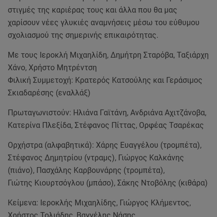
στιγμές της καριέρας τους και άλλα που θα μας
χαρίσουν νέες γλυκιές αναμνήσεις μέσω του εύθυμου
σχολιασμού της σημερινής επικαιρότητας.
Με τους Ιεροκλή Μιχαηλίδη, Δημήτρη Σταρόβα, Ταξιάρχη
Χάνο, Χρήστο Μητρέντση
Φιλική Συμμετοχή: Κρατερός Κατσούλης και Γεράσιμος
Σκιαδαρέσης (εναλλάξ)
Πρωταγωνιστούν: Ηλιάνα Γαϊτάνη, Ανδριάνα Αχιτζάνοβα,
Κατερίνα Πλεξίδα, Στέφανος Πίττας, Ορφέας Τσαρέκας
Ορχήστρα (αλφαβητικά): Χάρης Ευαγγέλου (τρομπέτα),
Στέφανος Δημητρίου (ντραμς), Γιώργος Καλκάνης
(πιάνο), Πασχάλης Καρβουνάρης (τρομπέτα),
Γιώτης Κιουρτσόγλου (μπάσο), Σάκης Ντοβόλης (κιθάρα)
Κείμενα: Ιεροκλής Μιχαηλίδης, Γιώργος Κλήμεντος,
Χρήστος Τολιάδης, Βαγγέλης Νάσης