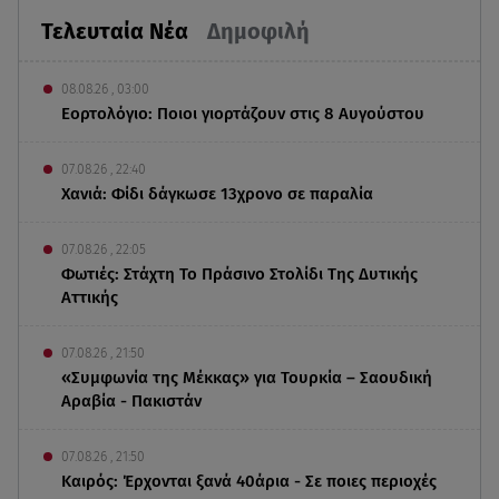
Τελευταία Νέα
Δημοφιλή
08.08.26 , 03:00
Εορτολόγιο: Ποιοι γιορτάζουν στις 8 Αυγούστου
07.08.26 , 22:40
Χανιά: Φίδι δάγκωσε 13χρονο σε παραλία
07.08.26 , 22:05
Φωτιές: Στάχτη Το Πράσινο Στολίδι Της Δυτικής
Αττικής
07.08.26 , 21:50
«Συμφωνία της Μέκκας» για Τουρκία – Σαουδική
Αραβία - Πακιστάν
07.08.26 , 21:50
Καιρός: Έρχονται ξανά 40άρια - Σε ποιες περιοχές