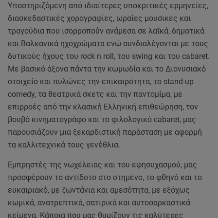
Υποστηριζόμενη από ιδιαίτερες υποκριτικές ερμηνείες,
διασκεδαστικές χορογραφίες, ωραίες μουσικές και
τραγούδια που ισορροπούν ανάμεσα σε λαϊκά, δημοτικά
και Βαλκανικά ηχοχρώματα ενώ συνδιαλέγονται με τους
δυτικούς ήχους του rock n roll, του swing και του cabaret.
Με βασικό άξονα πάντα την κωμωδία και το Διονυσιακό
στοιχείο και πυλώνες την επικαιρότητα, το stand-up
comedy, τα θεατρικά σκετς και την παντομίμα, με
επιρροές από την κλασική Ελληνική επιθεώρηση, τον
βουβό κινηματογράφο και το φιλολογικό cabaret, μας
παρουσιάζουν μια ξεκαρδιστική παράσταση με αφορμή
τα καλλιτεχνικά τους γενέθλια.
Εμπρηστές της νωχέλειας και του εφησυχασμού, μας
προσφέρουν το αντίδοτο στο στημένο, το φθηνό και το
ευκαιριακό, με ζωντάνια και αμεσότητα, με εξόχως
κωμικά, ανατρεπτικά, σατιρικά και αυτοσαρκαστικά
κείμενα. Κάποια που μας θυμίζουν τις καλύτερες