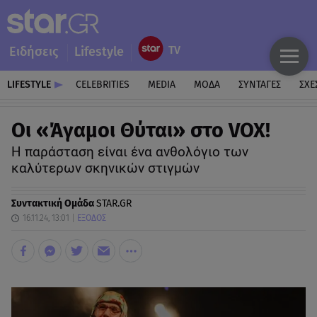
Ειδήσεις
Lifestyle
LIFESTYLE
CELEBRITIES
MEDIA
ΜΟΔΑ
ΣΥΝΤΑΓΕΣ
ΣΧΕ
Oι «Άγαμοι Θύται» στο VOX!
Η παράσταση είναι ένα ανθολόγιο των
καλύτερων σκηνικών στιγμών
Συντακτική Ομάδα
STAR.GR
16.11.24, 13:01
ΕΞΟΔΟΣ