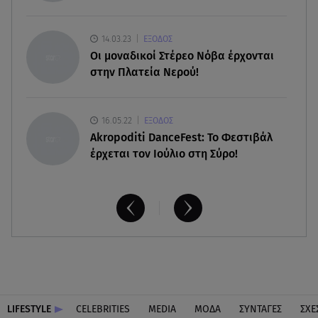
Κυκλάδες
14.03.23
ΕΞΟΔΟΣ
Οι μοναδικοί Στέρεο Νόβα έρχονται
στην Πλατεία Νερού!
16.05.22
ΕΞΟΔΟΣ
Akropoditi DanceFest: Το Φεστιβάλ
έρχεται τον Ιούλιο στη Σύρο!
LIFESTYLE
CELEBRITIES
MEDIA
ΜΟΔΑ
ΣΥΝΤΑΓΕΣ
ΣΧΕ