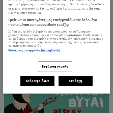
κάτω μέρος της ιστοσελίδας [ή το αιωρούμενο εικονίδιο στο κάτω
αριστερό μέρος της ιστοσελίδας, εάν υπάρχει]. Οι επιλογές σας θα τεθούν
σε ισχύ στον Ιστότοπος. Για περισσότερες λεπτομέρειες ανατρέξτε στην
Πολιτική Απορρήτου μας.
Εμείς και οι συνεργάτες μας επεξεργαζόμαστε δεδομένα
προκειμένου να παρασχεθούν τα εξής:
Χρήση επακριβών δεδομένων γεωεντοπισμού. Ακριβής σάρωση
χαρακτηριστικών συσκευής για αναγνώριση ταυτότητας. Αποθήκευση ή/
Oι «Άγαμοι Θύται» και ο Ιεροκλής Μιχαηλίδης για πρώτη
και πρόσβαση στα δεδομένα μιας συσκευής. Εξατομικευμένη διαφήμιση
και περιεχόμενο, μέτρηση διαφήμισης και περιεχομένου, έρευνα κοινού
φορά στο VOX!
και ανάπτυξη υπηρεσιών.
Κατάλογος συνεργατών (προμηθευτές)
Φωτιά και Νερό: Το έργο της Χρύσας Σπηλιώτη, που
Εμφάνιση σκοπών
έχασε τη ζωή της στο Μάτι
Απόρριψη όλων
Αποδοχή