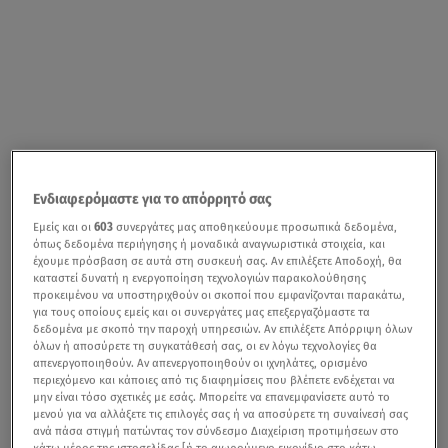
Ενδιαφερόμαστε για το απόρρητό σας
Εμείς και οι
603
συνεργάτες μας αποθηκεύουμε προσωπικά δεδομένα,
όπως δεδομένα περιήγησης ή μοναδικά αναγνωριστικά στοιχεία, και
έχουμε πρόσβαση σε αυτά στη συσκευή σας. Αν επιλέξετε Αποδοχή, θα
καταστεί δυνατή η ενεργοποίηση τεχνολογιών παρακολούθησης
προκειμένου να υποστηριχθούν οι σκοποί που εμφανίζονται παρακάτω,
για τους οποίους εμείς και οι συνεργάτες μας επεξεργαζόμαστε τα
δεδομένα με σκοπό την παροχή υπηρεσιών. Αν επιλέξετε Απόρριψη όλων
όλων ή αποσύρετε τη συγκατάθεσή σας, οι εν λόγω τεχνολογίες θα
απενεργοποιηθούν. Αν απενεργοποιηθούν οι ιχνηλάτες, ορισμένο
περιεχόμενο και κάποιες από τις διαφημίσεις που βλέπετε ενδέχεται να
μην είναι τόσο σχετικές με εσάς. Μπορείτε να επανεμφανίσετε αυτό το
μενού για να αλλάξετε τις επιλογές σας ή να αποσύρετε τη συναίνεσή σας
ανά πάσα στιγμή πατώντας τον σύνδεσμο Διαχείριση προτιμήσεων στο