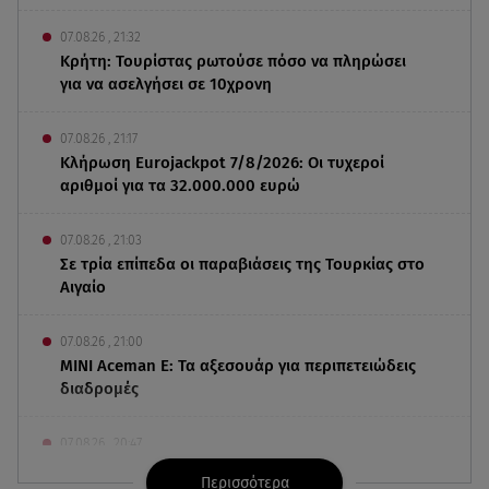
07.08.26 , 21:32
Κρήτη: Τουρίστας ρωτούσε πόσο να πληρώσει
για να ασελγήσει σε 10χρονη
07.08.26 , 21:17
Κλήρωση Eurojackpot 7/8/2026: Οι τυχεροί
αριθμοί για τα 32.000.000 ευρώ
07.08.26 , 21:03
Σε τρία επίπεδα οι παραβιάσεις της Τουρκίας στο
Αιγαίο
07.08.26 , 21:00
MINI Aceman E: Τα αξεσουάρ για περιπετειώδεις
διαδρομές
07.08.26 , 20:47
Χανιά: Νεκρή βρέθηκε αγνοούμενη - Ξέφυγε από
Περισσότερα