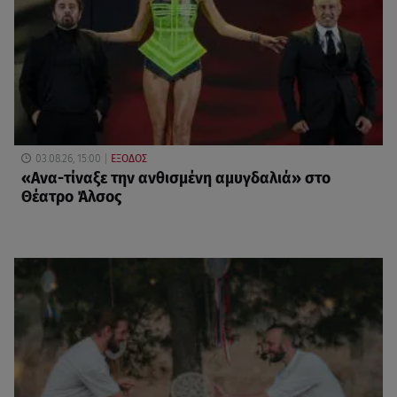
03.08.26, 15:00
ΕΞΟΔΟΣ
«Ανα-τίναξε την ανθισμένη αμυγδαλιά» στο
Θέατρο Άλσος