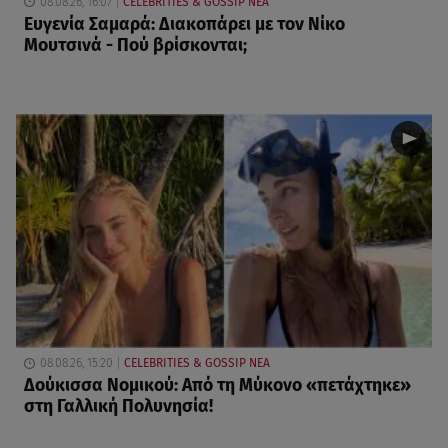
08.08.26, 16:07
CELEBRITIES & GOSSIP ΝΕΑ
Ευγενία Σαμαρά: Διακοπάρει με τον Νίκο
Μουτσινά - Πού βρίσκονται;
08.08.26, 15:20
CELEBRITIES & GOSSIP ΝΕΑ
Δούκισσα Νομικού: Από τη Μύκονο «πετάχτηκε»
στη Γαλλική Πολυνησία!