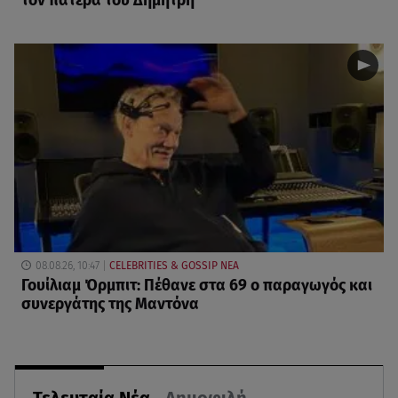
τον πατέρα του Δημήτρη
08.08.26, 10:47
CELEBRITIES & GOSSIP ΝΕΑ
Γουίλιαμ Όρμπιτ: Πέθανε στα 69 ο παραγωγός και
συνεργάτης της Μαντόνα
Τελευταία Νέα
Δημοφιλή