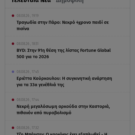
08.08.26 , 19:19
Τραγωδία στην Πάρο: Νεκρό 4χρονο παιδί σε
πισίνα
08.08.26 , 18:51
BYD: Στην 91η θέση της λίστας Fortune Global
500 για το 2026
08.08.26 , 17:45
Εριέττα Κούρκουλου: Η συγκινητική ανάρτηση
για τα 33α γενέθλιά της
08.08.26 , 17:44
Νεκρή μεγαλόσωμη αρκούδα στην Καστοριά,
πιθανόν από πυροβολισμό
08.08.26 , 17:32
Τζο Μπάιντεν: Ο καρκίνος έχει εξαπλωθεί - Η