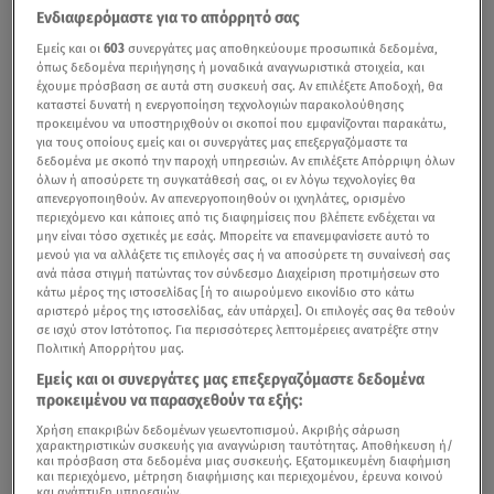
Ενδιαφερόμαστε για το απόρρητό σας
Εμείς και οι
603
συνεργάτες μας αποθηκεύουμε προσωπικά δεδομένα,
όπως δεδομένα περιήγησης ή μοναδικά αναγνωριστικά στοιχεία, και
έχουμε πρόσβαση σε αυτά στη συσκευή σας. Αν επιλέξετε Αποδοχή, θα
καταστεί δυνατή η ενεργοποίηση τεχνολογιών παρακολούθησης
προκειμένου να υποστηριχθούν οι σκοποί που εμφανίζονται παρακάτω,
για τους οποίους εμείς και οι συνεργάτες μας επεξεργαζόμαστε τα
δεδομένα με σκοπό την παροχή υπηρεσιών. Αν επιλέξετε Απόρριψη όλων
όλων ή αποσύρετε τη συγκατάθεσή σας, οι εν λόγω τεχνολογίες θα
απενεργοποιηθούν. Αν απενεργοποιηθούν οι ιχνηλάτες, ορισμένο
περιεχόμενο και κάποιες από τις διαφημίσεις που βλέπετε ενδέχεται να
μην είναι τόσο σχετικές με εσάς. Μπορείτε να επανεμφανίσετε αυτό το
μενού για να αλλάξετε τις επιλογές σας ή να αποσύρετε τη συναίνεσή σας
ανά πάσα στιγμή πατώντας τον σύνδεσμο Διαχείριση προτιμήσεων στο
κάτω μέρος της ιστοσελίδας [ή το αιωρούμενο εικονίδιο στο κάτω
αριστερό μέρος της ιστοσελίδας, εάν υπάρχει]. Οι επιλογές σας θα τεθούν
σε ισχύ στον Ιστότοπος. Για περισσότερες λεπτομέρειες ανατρέξτε στην
Πολιτική Απορρήτου μας.
Εμείς και οι συνεργάτες μας επεξεργαζόμαστε δεδομένα
προκειμένου να παρασχεθούν τα εξής:
Χρήση επακριβών δεδομένων γεωεντοπισμού. Ακριβής σάρωση
χαρακτηριστικών συσκευής για αναγνώριση ταυτότητας. Αποθήκευση ή/
και πρόσβαση στα δεδομένα μιας συσκευής. Εξατομικευμένη διαφήμιση
και περιεχόμενο, μέτρηση διαφήμισης και περιεχομένου, έρευνα κοινού
και ανάπτυξη υπηρεσιών.