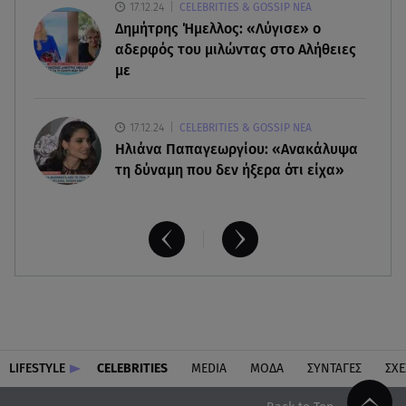
17.12.24
CELEBRITIES & GOSSIP ΝΕΑ
08.08.26 , 14:00
Δημήτρης Ήμελλος: «Λύγισε» ο
Summer fling: Γιατί να πεις ναι σε έναν
καλοκαιρινό έρωτα
αδερφός του μιλώντας στο Αλήθειες
με
17.12.24
CELEBRITIES & GOSSIP ΝΕΑ
Ηλιάνα Παπαγεωργίου: «Ανακάλυψα
τη δύναμη που δεν ήξερα ότι είχα»
LIFESTYLE
CELEBRITIES
MEDIA
ΜΟΔΑ
ΣΥΝΤΑΓΕΣ
ΣΧΕ