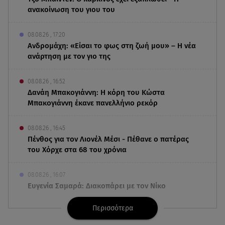
ανακοίνωση του γιου του
08.08.26 , 17:20
Ανδρομάχη: «Είσαι το φως στη ζωή μου» – Η νέα
ανάρτηση με τον γιο της
08.08.26 , 16:52
Δανάη Μπακογιάννη: Η κόρη του Κώστα
Μπακογιάννη έκανε πανελλήνιο ρεκόρ
08.08.26 , 16:45
Πένθος για τον Λιονέλ Μέσι - Πέθανε ο πατέρας
του Χόρχε στα 68 του χρόνια
08.08.26 , 16:07
Ευγενία Σαμαρά: Διακοπάρει με τον Νίκο
Μουτσινά - Πού βρίσκονται;
Περισσότερα
08.08.26 , 16:00