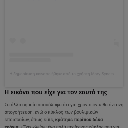
Η δημοσίευση κοινοποιήθηκε από το χρήστη Mary Synatsaki (@mairiboo)
Η εικόνα που είχε για τον εαυτό της
Σε άλλα σημείο αποκάλυψε ότι για χρόνια ένιωθε έντονη
απογοήτευση, ενώ ο κύκλος των βουλιμικών
επεισοδίων, όπως είπε,
κράτησε περίπου δέκα
χρόνια
: «
Έχει κλείσει ένα πολύ περίεργος κύκλος που για