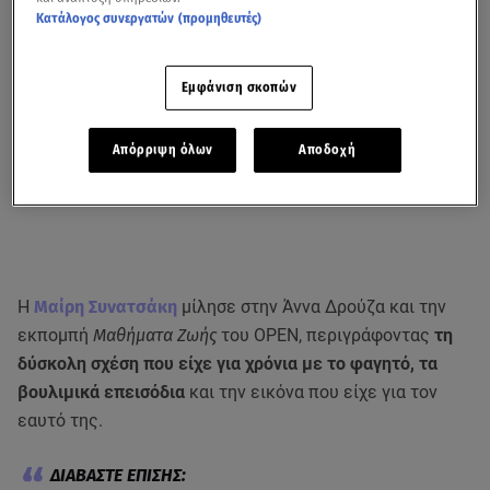
Κατάλογος συνεργατών (προμηθευτές)
Εμφάνιση σκοπών
Απόρριψη όλων
Αποδοχή
Η
Μαίρη Συνατσάκη
μίλησε στην Άννα Δρούζα και την
εκπομπή
Μαθήματα Ζωής
του OPEN, περιγράφοντας
τη
δύσκολη σχέση που είχε για χρόνια με το φαγητό, τα
βουλιμικά επεισόδια
και την εικόνα που είχε για τον
εαυτό της.