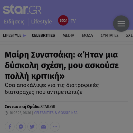
Ειδήσεις
Lifestyle
LIFESTYLE
CELEBRITIES
MEDIA
ΜΟΔΑ
ΣΥΝΤΑΓΕΣ
ΣΧΕ
Μαίρη Συνατσάκη: «Ήταν μια
δύσκολη σχέση, μου ασκούσε
πολλή κριτική»
Όσα αποκάλυψε για τις διατροφικές
διαταραχές που αντιμετώπιζε
Συντακτική Ομάδα
STAR.GR
16.06.26, 08:36
CELEBRITIES & GOSSIP ΝΕΑ