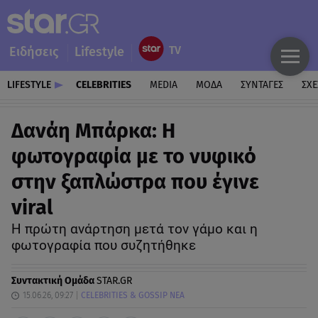
Ειδήσεις
Lifestyle
LIFESTYLE
CELEBRITIES
MEDIA
ΜΟΔΑ
ΣΥΝΤΑΓΕΣ
ΣΧΕ
Δανάη Μπάρκα: Η
φωτογραφία με το νυφικό
στην ξαπλώστρα που έγινε
viral
Η πρώτη ανάρτηση μετά τον γάμο και η
φωτογραφία που συζητήθηκε
Συντακτική Ομάδα
STAR.GR
15.06.26, 09:27
CELEBRITIES & GOSSIP ΝΕΑ