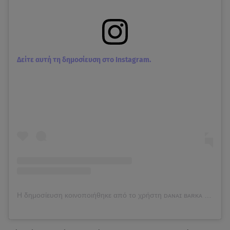
Δείτε αυτή τη δημοσίευση στο Instagram.
Η δημοσίευση κοινοποιήθηκε από το χρήστη ᴅᴀɴᴀɪ ʙᴀʀᴋᴀ 🌻🧿 (@danai_barka)