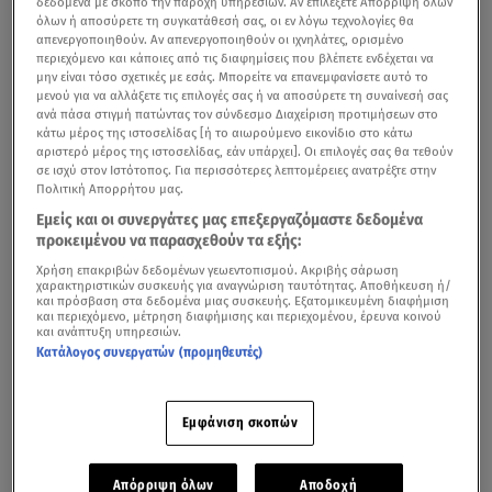
δεδομένα με σκοπό την παροχή υπηρεσιών. Αν επιλέξετε Απόρριψη όλων
όλων ή αποσύρετε τη συγκατάθεσή σας, οι εν λόγω τεχνολογίες θα
Δανάη Μπάρκα: Παντρεύτηκε τον αγαπημένο της,
απενεργοποιηθούν. Αν απενεργοποιηθούν οι ιχνηλάτες, ορισμένο
περιεχόμενο και κάποιες από τις διαφημίσεις που βλέπετε ενδέχεται να
Φάνη Μπότση- Οι πρώτες εικόνες
μην είναι τόσο σχετικές με εσάς. Μπορείτε να επανεμφανίσετε αυτό το
μενού για να αλλάξετε τις επιλογές σας ή να αποσύρετε τη συναίνεσή σας
ανά πάσα στιγμή πατώντας τον σύνδεσμο Διαχείριση προτιμήσεων στο
κάτω μέρος της ιστοσελίδας [ή το αιωρούμενο εικονίδιο στο κάτω
αριστερό μέρος της ιστοσελίδας, εάν υπάρχει]. Οι επιλογές σας θα τεθούν
σε ισχύ στον Ιστότοπος. Για περισσότερες λεπτομέρειες ανατρέξτε στην
Πολιτική Απορρήτου μας.
Εμείς και οι συνεργάτες μας επεξεργαζόμαστε δεδομένα
προκειμένου να παρασχεθούν τα εξής:
Χρήση επακριβών δεδομένων γεωεντοπισμού. Ακριβής σάρωση
χαρακτηριστικών συσκευής για αναγνώριση ταυτότητας. Αποθήκευση ή/
και πρόσβαση στα δεδομένα μιας συσκευής. Εξατομικευμένη διαφήμιση
και περιεχόμενο, μέτρηση διαφήμισης και περιεχομένου, έρευνα κοινού
και ανάπτυξη υπηρεσιών.
Κατάλογος συνεργατών (προμηθευτές)
Εμφάνιση σκοπών
Απόρριψη όλων
Αποδοχή