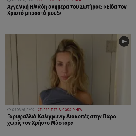
06.08.26, 23:11
CELEBRITIES & GOSSIP ΝΕΑ
Αγγελική Ηλιάδη ανήμερα του Σωτήρος: «Είδα τον
Χριστό μπροστά μου!»
06.08.26, 22:39
CELEBRITIES & GOSSIP ΝΕΑ
Γαρυφαλλιά Καληφώνη: Διακοπές στην Πάρο
χωρίς τον Χρήστο Μάστορα