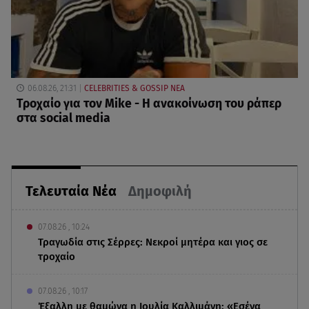
06.08.26, 21:31
CELEBRITIES & GOSSIP ΝΕΑ
Τροχαίο για τον Mike - Η ανακοίνωση του ράπερ
στα social media
Τελευταία Νέα
Δημοφιλή
07.08.26 , 10:24
Τραγωδία στις Σέρρες: Νεκροί μητέρα και γιος σε
τροχαίο
07.08.26 , 10:17
Έξαλλη με θαμώνα η Ιουλία Καλλιμάνη: «Εσένα