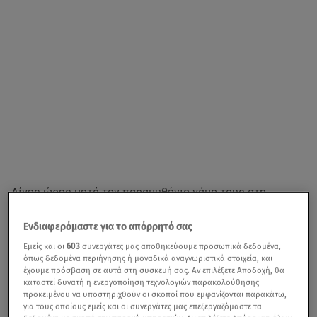
Λίγες ώρες μετά τον παραμυθένιο γάμο τους στη
Μεσσηνία, η
Δανάη Μπάρκα
επέστρεψε στα social media
Ενδιαφερόμαστε για το απόρρητό σας
για να μοιραστεί τα πρώτα της συναισθήματα ως
νεόνυμφη και να ευχαριστήσει όσους της έστειλαν τις
Εμείς και οι
603
συνεργάτες μας αποθηκεύουμε προσωπικά δεδομένα,
όπως δεδομένα περιήγησης ή μοναδικά αναγνωριστικά στοιχεία, και
ευχές και την αγάπη τους για το νέο κεφάλαιο της ζωής
έχουμε πρόσβαση σε αυτά στη συσκευή σας. Αν επιλέξετε Αποδοχή, θα
της.
καταστεί δυνατή η ενεργοποίηση τεχνολογιών παρακολούθησης
προκειμένου να υποστηριχθούν οι σκοποί που εμφανίζονται παρακάτω,
για τους οποίους εμείς και οι συνεργάτες μας επεξεργαζόμαστε τα