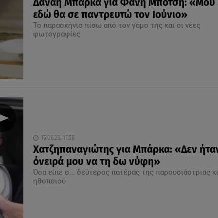
Δανάη Μπάρκα για Φάνη Μπότση: «Μου 
εδώ θα σε παντρευτώ τον Ιούνιο»
Το παρασκήνιο πίσω από τον γάμο της και οι νέες
φωτογραφίες
15.06.26, 11:56
Χατζηπαναγιώτης για Μπάρκα: «Δεν ήτα
όνειρά μου να τη δω νύφη»
Όσα είπε ο... δεύτερος πατέρας της παρουσιάστριας κ
ηθοποιού