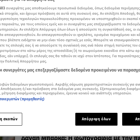
603
συνεργάτες μας αποθηκεύουμε προσωπικά δεδομένα, όπως δεδομένα περιήγησης
κά στοιχεία, και έχουμε πρόσβαση σε αυτά στη συσκευή σας. Αν επιλέξετε Αποδοχή, θ
νεργοποίηση τεχνολογιών παρακολούθησης προκειμένου να υποστηριχθούν οι σκοποί
ι παρακάτω, για τους οποίους εμείς και οι συνεργάτες μας επεξεργαζόμαστε τα δεδομέ
υπηρεσιών. Αν επιλέξετε Απόρριψη όλων όλων ή αποσύρετε τη συγκατάθεσή σας, οι ε
30.07.26, 13:05
 θα απενεργοποιηθούν. Αν απενεργοποιηθούν οι ιχνηλάτες, ορισμένο περιεχόμενο και κά
Δανάη Μπάρκα: Είπε «αντίο» στα μακρι
 που βλέπετε ενδέχεται να μην είναι τόσο σχετικές με εσάς. Μπορείτε να επανεμφανίσετ
ξετε τις επιλογές σας ή να αποσύρετε τη συναίνεσή σας ανά πάσα στιγμή πατώντας τον
μαλλιά - Η εντυπωσιακή αλλαγή!
προτιμήσεων στο κάτω μέρος της ιστοσελίδας [ή το αιωρούμενο εικονίδιο στο κάτω α
«New, fresh hair… so, don’t care», έγραψε η ηθοποιός σ
δας, εάν υπάρχει]. Οι επιλογές σας θα τεθούν σε ισχύ στον Ιστότοπος. Για περισσότερε
Instagram
την Πολιτική Απορρήτου μας.
 οι συνεργάτες μας επεξεργαζόμαστε δεδομένα προκειμένου να παρασχ
ριβών δεδομένων γεωεντοπισμού. Ακριβής σάρωση χαρακτηριστικών συσκευής για αν
 Αποθήκευση ή/και πρόσβαση στα δεδομένα μιας συσκευής. Εξατομικευμένη διαφήμι
, μέτρηση διαφήμισης και περιεχομένου, έρευνα κοινού και ανάπτυξη υπηρεσιών.
συνεργατών (προμηθευτές)
η σκοπών
Απόρριψη όλων
Απ
27.07.26, 09:37
Δανάη Μπάρκα: Η φωτογραφία με την π