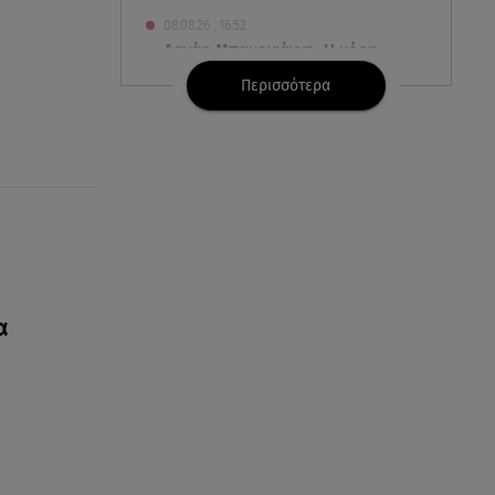
08.08.26 , 16:52
Δανάη Μπακογιάννη: Η κόρη
του Κώστα Μπακογιάννη έκανε
Περισσότερα
πανελλήνιο ρεκόρ
08.08.26 , 16:45
Πένθος για τον Λιονέλ Μέσι -
Πέθανε ο πατέρας του Χόρχε
στα 68 του χρόνια
08.08.26 , 16:07
Ευγενία Σαμαρά: Διακοπάρει με
τον Νίκο Μουτσινά - Πού
α
βρίσκονται;
08.08.26 , 16:00
Back to black: η διαχρονική αξία
του μαύρου στην καλοκαιρινή
γκαρνταρόμπα