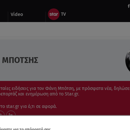
Video
 ΜΠΟΤΣΗΣ
υταίες ειδήσεις για τον Φάνη Μπότση, με πρόσφατα νέα, δηλώσει
ρεπορτάζ και ενημέρωση από το Star.gr.
ο star.gr για ό,τι σε αφορά.
μαστε για το απόρρητό σας