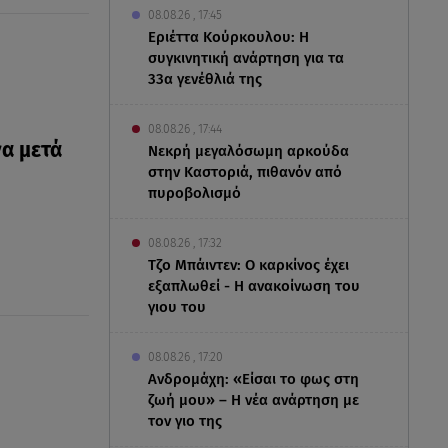
08.08.26 , 17:45
Εριέττα Κούρκουλου: Η
συγκινητική ανάρτηση για τα
33α γενέθλιά της
08.08.26 , 17:44
α μετά
Νεκρή μεγαλόσωμη αρκούδα
στην Καστοριά, πιθανόν από
πυροβολισμό
08.08.26 , 17:32
Τζο Μπάιντεν: Ο καρκίνος έχει
εξαπλωθεί - Η ανακοίνωση του
γιου του
08.08.26 , 17:20
Ανδρομάχη: «Είσαι το φως στη
ζωή μου» – Η νέα ανάρτηση με
τον γιο της