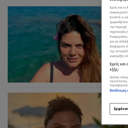
Εμείς και οι
αναγνωριστι
δυνατή η ε
εμφανίζοντα
την παροχή 
τεχνολογίες
διαφημίσεις
για να αλλά
Διαχείριση 
της ιστοσελί
ανατρέξτε σ
Εμείς και
εξής:
Χρήση επακ
ταυτότητας.
περιεχόμενο
Κατάλογος 
Εμφάνισ