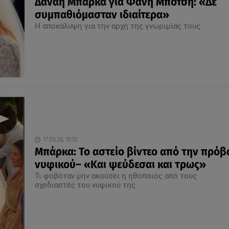
Δανάη Μπάρκα για Φάνη Μπότση: «Δε
συμπαθιόμασταν ιδιαίτερα»
Η αποκάλυψη για την αρχή της γνωριμίας τους
17.06.26, 16:10
Μπάρκα: To αστείο βίντεο από την πρόβ
νυφικού– «Kαι ψεύδεσαι και τρως»
Τι φοβόταν μην ακούσει η ηθοποιός από τους
σχεδιαστές του νυφικού της