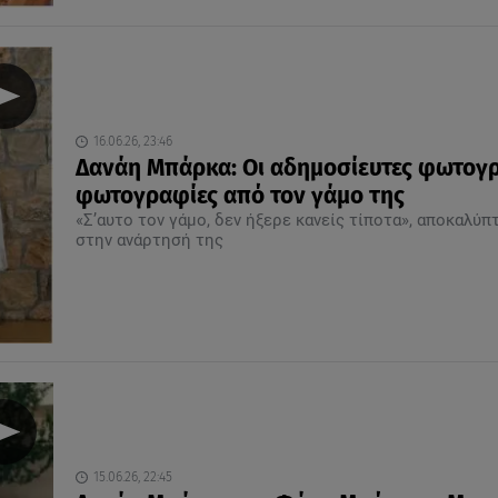
16.06.26, 23:46
Δανάη Μπάρκα: Οι αδημοσίευτες φωτογ
φωτογραφίες από τον γάμο της
«Σ’αυτο τον γάμο, δεν ήξερε κανείς τίποτα», αποκαλύπ
στην ανάρτησή της
15.06.26, 22:45