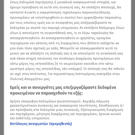
όπως δεδομένα περιήγησης ή μοναδικά αναγνωριστικά στοιχεία, και
έχουμε πρόσβαση σε αυτά στη συσκευή σας. Αν επιλέξετε Αποδοχή, θα
καταστεί δυνατή η ενεργοποίηση τεχνολογιών παρακολούθησης
προκειμένου να υποστηριχθούν οι σκοποί που εμφανίζονται παρακάτω,
για τους οποίους εμείς και οι συνεργάτες μας επεξεργαζόμαστε τα
δεδομένα με σκοπό την παροχή υπηρεσιών. Αν επιλέξετε Απόρριψη όλων
όλων ή αποσύρετε τη συγκατάθεσή σας, οι εν λόγω τεχνολογίες θα
απενεργοποιηθούν. Αν απενεργοποιηθούν οι ιχνηλάτες, ορισμένο
περιεχόμενο και κάποιες από τις διαφημίσεις που βλέπετε ενδέχεται να
μην είναι τόσο σχετικές με εσάς. Μπορείτε να επανεμφανίσετε αυτό το
μενού για να αλλάξετε τις επιλογές σας ή να αποσύρετε τη συναίνεσή σας
ανά πάσα στιγμή πατώντας τον σύνδεσμο Διαχείριση προτιμήσεων στο
κάτω μέρος της ιστοσελίδας [ή το αιωρούμενο εικονίδιο στο κάτω
αριστερό μέρος της ιστοσελίδας, εάν υπάρχει]. Οι επιλογές σας θα τεθούν
σε ισχύ στον Ιστότοπος. Για περισσότερες λεπτομέρειες ανατρέξτε στην
Πολιτική Απορρήτου μας.
Εμείς και οι συνεργάτες μας επεξεργαζόμαστε δεδομένα
προκειμένου να παρασχεθούν τα εξής:
Χρήση επακριβών δεδομένων γεωεντοπισμού. Ακριβής σάρωση
χαρακτηριστικών συσκευής για αναγνώριση ταυτότητας. Αποθήκευση ή/
και πρόσβαση στα δεδομένα μιας συσκευής. Εξατομικευμένη διαφήμιση
και περιεχόμενο, μέτρηση διαφήμισης και περιεχομένου, έρευνα κοινού
και ανάπτυξη υπηρεσιών.
Κατάλογος συνεργατών (προμηθευτές)