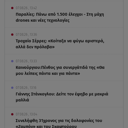
07.08.26 , 13:42
Παραλίες: Πάνω από 1.500 έλεγχοι - Στη μάχη
drones και νέες τεχνολογίες
07.08.26 , 13:36
Τροχαίο Σέρρες: «Κοίταξα να φύγω αριστερά,
αλλά δεν πρόλαβα»
07.08.26 , 13:33
Καινούργιου:Πένθος για συνεργάτιδά της «Θα
μου λείπεις πάντα και για πάντα»
07.08.26 , 13:16
Γιάννης Στάνκογλου: Δείτε τον έφηβο με μακριά
μαλλιά
07.08.26 , 13:04
Συνελήφθη 31χρονος για τις δολοφονίες του
«Ζαμπόν» και του Σκαφτούρου