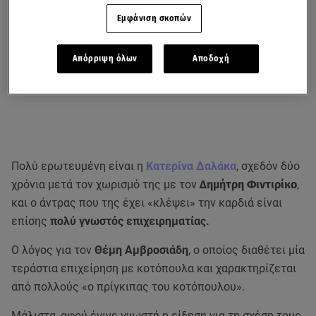
Εμφάνιση σκοπών
Απόρριψη όλων
Αποδοχή
Πολύ ερωτευμένη είναι η
Κατερίνα Δαλάκα
, σχεδόν δύο
χρόνια μετά τον χωρισμό της με τον
Δημήτρη Φιντιρίκο
,
και ο άντρας που της έχει «κλέψει» την καρδιά είναι
επίσης
πολύ γνωστός επιχειρηματίας.
Ο λόγος για τον
Θέμη Αμβροσιάδη
, ο οποίος διαθέτει μία
τεράστια επιχείρηση με κοτόπουλα και χαρακτηρίζεται
από πολλούς «ο πρίγκιπας του κοτόπουλου».
Μάλιστα, αφού έγινε γνωστή η είδηση για τη σχέση τους,