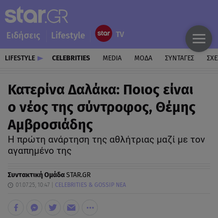
Ειδήσεις
Lifestyle
LIFESTYLE
CELEBRITIES
MEDIA
ΜΟΔΑ
ΣΥΝΤΑΓΕΣ
ΣΧΕ
Κατερίνα Δαλάκα: Ποιος είναι
ο νέος της σύντροφος, Θέμης
Αμβροσιάδης
Η πρώτη ανάρτηση της αθλήτριας μαζί με τον
αγαπημένο της
Συντακτική Ομάδα
STAR.GR
01.07.25, 10:47
CELEBRITIES & GOSSIP ΝΕΑ