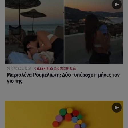
07.08.26, 12:51
CELEBRITIES & GOSSIP ΝΕΑ
Μαριαλένα Ρουμελιώτη: Δύο -υπέροχοι- μήνες τον
γιο της