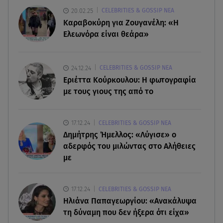
μνημόσυνο
20.02.25
CELEBRITIES & GOSSIP ΝΕΑ
Καραβοκύρη για Ζουγανέλη: «Η
07.08.26 , 11:18
Ελεωνόρα είναι θεάρα»
Leapmotor T03: Τώρα με 16.190 ευρώ
07.08.26 , 11:17
24.12.24
CELEBRITIES & GOSSIP ΝΕΑ
Παρουσιάστρια κοιμήθηκε on air και έγινε viral-
Εριέττα Κούρκουλου: Η φωτογραφία
Δείτε το στιγμιότυπο
με τους γιους της από το
07.08.26 , 11:13
17.12.24
CELEBRITIES & GOSSIP ΝΕΑ
Stars System: Γιορτάζει 20 χρόνια και γίνεται
Δημήτρης Ήμελλος: «Λύγισε» ο
καθημερινό στο Star
αδερφός του μιλώντας στο Αλήθειες
με
17.12.24
CELEBRITIES & GOSSIP ΝΕΑ
Ηλιάνα Παπαγεωργίου: «Ανακάλυψα
τη δύναμη που δεν ήξερα ότι είχα»