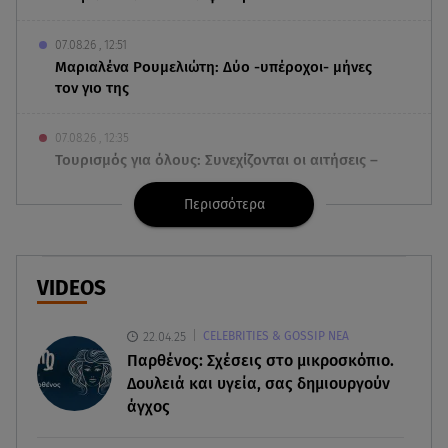
07.08.26 , 12:51
Μαριαλένα Ρουμελιώτη: Δύο -υπέροχοι- μήνες
τον γιο της
07.08.26 , 12:35
Τουρισμός για όλους: Συνεχίζονται οι αιτήσεις –
Ποιοι κάνουν σήμερα
Περισσότερα
07.08.26 , 12:07
Marfin: Προθεσμία για να απολογηθεί πήρε η
46χρονη
VIDEOS
07.08.26 , 12:00
22.04.25
CELEBRITIES & GOSSIP ΝΕΑ
4 (πολύ σημαντικά) πράγματα που
Παρθένος: Σχέσεις στο μικροσκόπιο.
αποκαλύπτουν οι διακοπές για τη σχέση σου
Δουλειά και υγεία, σας δημιουργούν
άγχος
07.08.26 , 11:45
Λένα Σαμαρά: Ράγισαν καρδιές στο ετήσιο