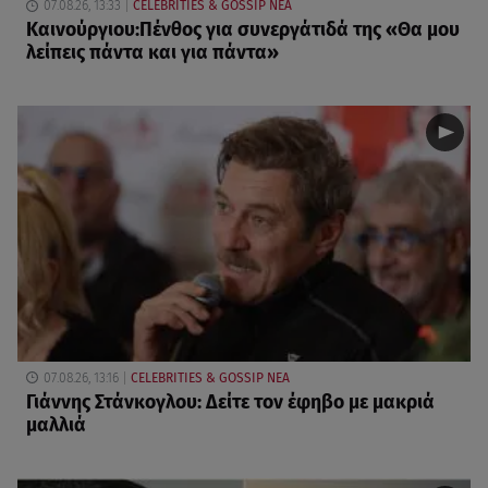
07.08.26, 13:33
CELEBRITIES & GOSSIP ΝΕΑ
Καινούργιου:Πένθος για συνεργάτιδά της «Θα μου
λείπεις πάντα και για πάντα»
07.08.26, 13:16
CELEBRITIES & GOSSIP ΝΕΑ
Γιάννης Στάνκογλου: Δείτε τον έφηβο με μακριά
μαλλιά