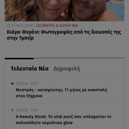
07.08.26, 09:06
CELEBRITIES & GOSSIP ΝΕΑ
Κιάρα Φεράνι: Φωτογραφίες από τις διακοπές της
στην Ίμπιζα
Τελευταία Νέα
Δημοφιλή
07.08.26 , 14:05
Μυστράς - καταψύκτης: 11 μήνες με αναστολή
στον 55χρονο
07.08.26 , 14:00
K-beauty blush: Τα viral ρουζ που υπόσχονται το
πολυπόθητο κορεάτικο glow