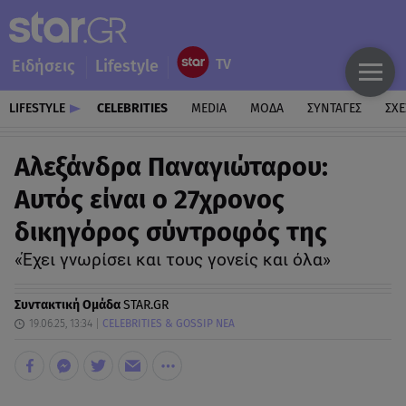
Ειδήσεις
Lifestyle
LIFESTYLE
CELEBRITIES
MEDIA
ΜΟΔΑ
ΣΥΝΤΑΓΕΣ
ΣΧΕ
Αλεξάνδρα Παναγιώταρου:
Αυτός είναι ο 27χρονος
δικηγόρος σύντροφός της
«Έχει γνωρίσει και τους γονείς και όλα»
Συντακτική Ομάδα
STAR.GR
19.06.25, 13:34
CELEBRITIES & GOSSIP ΝΕΑ