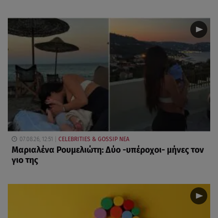
07.08.26, 12:51
CELEBRITIES & GOSSIP ΝΕΑ
Μαριαλένα Ρουμελιώτη: Δύο -υπέροχοι- μήνες τον
γιο της