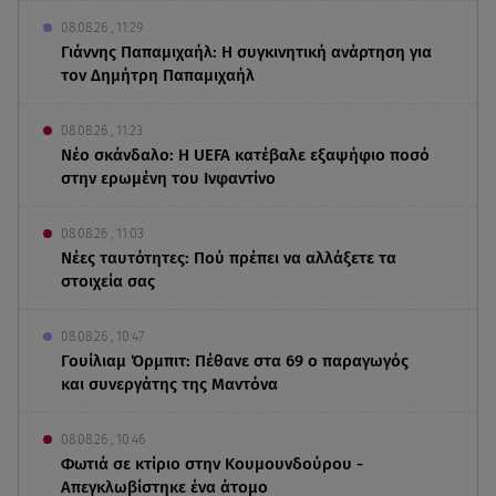
08.08.26 , 11:29
Γιάννης Παπαμιχαήλ: Η συγκινητική ανάρτηση για
τον Δημήτρη Παπαμιχαήλ
08.08.26 , 11:23
Νέο σκάνδαλο: Η UEFA κατέβαλε εξαψήφιο ποσό
στην ερωμένη του Ινφαντίνο
08.08.26 , 11:03
Νέες ταυτότητες: Πού πρέπει να αλλάξετε τα
στοιχεία σας
08.08.26 , 10:47
Γουίλιαμ Όρμπιτ: Πέθανε στα 69 ο παραγωγός
και συνεργάτης της Μαντόνα
08.08.26 , 10:46
Φωτιά σε κτίριο στην Κουμουνδούρου -
Απεγκλωβίστηκε ένα άτομο