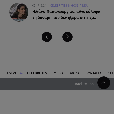
17.12.24
CELEBRITIES & GOSSIP ΝΕΑ
Ηλιάνα Παπαγεωργίου: «Ανακάλυψα
τη δύναμη που δεν ήξερα ότι είχα»
LIFESTYLE
CELEBRITIES
MEDIA
ΜΟΔΑ
ΣΥΝΤΑΓΕΣ
ΣΧΕ
Back to Top