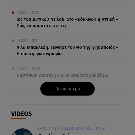
08.08.26 , 10:12
Ιός του Δυτικού Νείλου: Στο «κόκκινο» η Αττική –
Πώς να προστατευτείτε;
08.08.26 , 10:11
Λίλα Μπακλέση: Γέννησε τον γιο της η ηθοποιός -
Η πρώτη φωτογραφία
08.08.26 , 10:00
Νηστίσιμη συνταγή για να φτιάξετε χαλβά με
σοκολάτα και πορτοκάλι
Περισσότερα
08.08.26 , 09:26
Φωτιά Αττικοβοιωτία: Απελευθερώθηκε ενέργεια
ίση με 6 βόμβες Χιροσίμα
VIDEOS
08.08.26 , 09:05
22.04.25
CELEBRITIES & GOSSIP ΝΕΑ
BMW: Οι πωλήσεις και η συμφωνία με τους