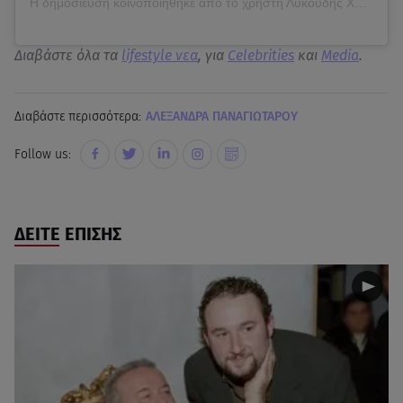
Η δημοσίευση κοινοποιήθηκε από το χρήστη Λυκούδης Χαράλαμπος (@lykoudis__mp)
Διαβάστε όλα τα
lifestyle νεα
, για
Celebrities
και
Media
.
Διαβάστε περισσότερα:
ΑΛΕΞΑΝΔΡΑ ΠΑΝΑΓΙΩΤΑΡΟΥ
Follow us:
ΔΕΙΤΕ ΕΠΙΣΗΣ