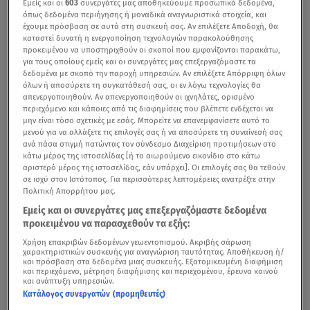
Εμείς και οι
603
συνεργάτες μας αποθηκεύουμε προσωπικά δεδομένα,
όπως δεδομένα περιήγησης ή μοναδικά αναγνωριστικά στοιχεία, και
έχουμε πρόσβαση σε αυτά στη συσκευή σας. Αν επιλέξετε Αποδοχή, θα
καταστεί δυνατή η ενεργοποίηση τεχνολογιών παρακολούθησης
προκειμένου να υποστηριχθούν οι σκοποί που εμφανίζονται παρακάτω,
για τους οποίους εμείς και οι συνεργάτες μας επεξεργαζόμαστε τα
δεδομένα με σκοπό την παροχή υπηρεσιών. Αν επιλέξετε Απόρριψη όλων
όλων ή αποσύρετε τη συγκατάθεσή σας, οι εν λόγω τεχνολογίες θα
απενεργοποιηθούν. Αν απενεργοποιηθούν οι ιχνηλάτες, ορισμένο
περιεχόμενο και κάποιες από τις διαφημίσεις που βλέπετε ενδέχεται να
μην είναι τόσο σχετικές με εσάς. Μπορείτε να επανεμφανίσετε αυτό το
μενού για να αλλάξετε τις επιλογές σας ή να αποσύρετε τη συναίνεσή σας
ανά πάσα στιγμή πατώντας τον σύνδεσμο Διαχείριση προτιμήσεων στο
κάτω μέρος της ιστοσελίδας [ή το αιωρούμενο εικονίδιο στο κάτω
αριστερό μέρος της ιστοσελίδας, εάν υπάρχει]. Οι επιλογές σας θα τεθούν
σε ισχύ στον Ιστότοπος. Για περισσότερες λεπτομέρειες ανατρέξτε στην
Πολιτική Απορρήτου μας.
Εμείς και οι συνεργάτες μας επεξεργαζόμαστε δεδομένα
προκειμένου να παρασχεθούν τα εξής:
Χρήση επακριβών δεδομένων γεωεντοπισμού. Ακριβής σάρωση
χαρακτηριστικών συσκευής για αναγνώριση ταυτότητας. Αποθήκευση ή/
και πρόσβαση στα δεδομένα μιας συσκευής. Εξατομικευμένη διαφήμιση
και περιεχόμενο, μέτρηση διαφήμισης και περιεχομένου, έρευνα κοινού
και ανάπτυξη υπηρεσιών.
Κατάλογος συνεργατών (προμηθευτές)