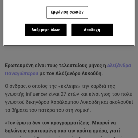
Εμφάνιση σκοπών
Απόρριψη όλων
Αποδοχή
Ερωτευμένη είναι τους τελευταίους μήνες η
Αλεξάνδρα
Παναγιώταρου
με τον Αλέξανδρο Λυκούδη.
Ο άνδρας, ο οποίος της «έκλεψε» την καρδιά της
γνωστής influencer είναι 27 ετών και είναι γιος του πολύ
γνωστού δικηγόρου Χαράλαμπου Λυκούδη και ακολουθεί
τα βήματα του πατέρα του στη νομική.
«
Τον έρωτα δεν τον προγραμματίζεις. Μπορεί να
δηλώνεις ερωτευμένη από την πρώτη ημέρα, γιατί