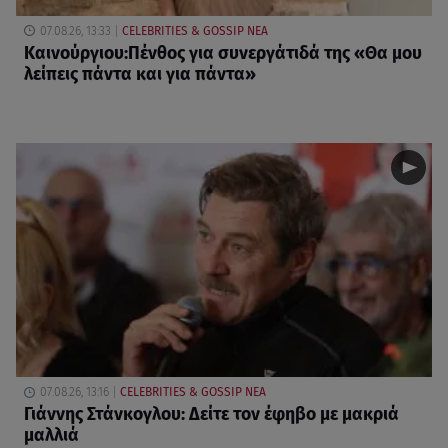
07.08.26, 13:33
CELEBRITIES & GOSSIP ΝΕΑ
Καινούργιου:Πένθος για συνεργάτιδά της «Θα μου
λείπεις πάντα και για πάντα»
07.08.26, 13:16
CELEBRITIES & GOSSIP ΝΕΑ
Γιάννης Στάνκογλου: Δείτε τον έφηβο με μακριά
μαλλιά