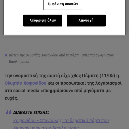
Εμφάνιση σκοπών
Απόρριψη όλων
Αποδοχή
Βίντεο της Ολυμπίας Χοψονίδου από το πάρτι - υπερπαραγωγή στον
Βασίλη junior
Την ονομαστική της εορτή είχε χθες Πέμπτη (11/05) η
Ολυμπία Χοψονίδου
και οι προσωπικοί της λογαριασμοί
στα social media «πλημμύρισαν» από μηνύματα με
ευχές.
Χοψονίδου - Σπανούλης: Το θεματικό πάρτι που
διοργάνωσαν στον Βασίλη junior