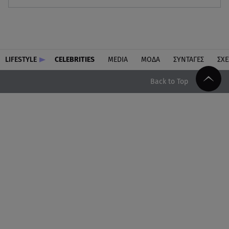
LIFESTYLE
CELEBRITIES
MEDIA
ΜΟΔΑ
ΣΥΝΤΑΓΕΣ
ΣΧΕ
Back to Top