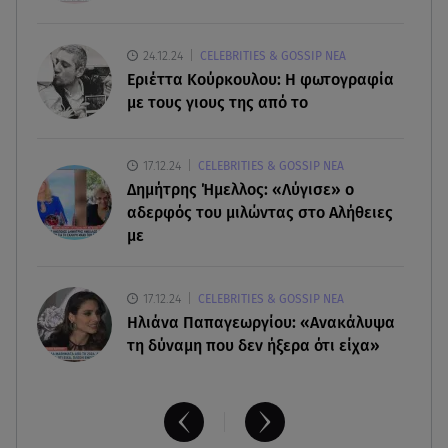
06.08.26 , 22:10
Κλήρωση Τζόκερ 6/8/2026: Οι τυχεροί αριθμοί
24.12.24
CELEBRITIES & GOSSIP ΝΕΑ
για τα 2.500.000 ευρώ
Εριέττα Κούρκουλου: Η φωτογραφία
με τους γιους της από το
06.08.26 , 22:02
Σύγκρουση τραμ στη Γερμανία: 25 τραυματίες, 7
17.12.24
CELEBRITIES & GOSSIP ΝΕΑ
σε σοβαρή κατάσταση
Δημήτρης Ήμελλος: «Λύγισε» ο
αδερφός του μιλώντας στο Αλήθειες
με
17.12.24
CELEBRITIES & GOSSIP ΝΕΑ
Ηλιάνα Παπαγεωργίου: «Ανακάλυψα
τη δύναμη που δεν ήξερα ότι είχα»