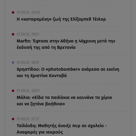
07.08.26 , 09:03
Η «καταραμένη»​​​​​​​ ζωή της Ελίζαμπεθ Τέιλορ
07.08.26 , 08:51
Marfin: Έφτασε στην Αθήνα η 46χρονη μετά την
έκδοσή της από τη Βρετανία
07.08.26 , 08:51
Χρηστίδου: Ο «photobomber» ανάμεσα σε εκείνη
και τη Χριστίνα Κοντοβά
07.08.26 , 08:07
Μάλια: «Είδα τα παιδάκια να κουνάνε τα χέρια
και να ζητάνε βοήθεια»
07.08.26 , 07:37
Ταϊλάνδη: Μαθητής άνοιξε πυρ σε σχολείο -
Αναφορές για νεκρούς