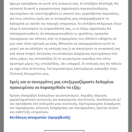
έχουμε πρόσβαση σε αυτά στη συσκευή σας. Αν επιλέξετε Αποδοχή, θα
καταστεί δυνατή η ενεργοποίηση τεχνολογιών παρακολούθησης
προκειμένου να υποστηριχθούν οι σκοποί που εμφανίζονται παρακάτω,
για τους οποίους εμείς και οι συνεργάτες μας επεξεργαζόμαστε τα
δεδομένα με σκοπό την παροχή υπηρεσιών. Αν επιλέξετε Απόρριψη όλων
όλων ή αποσύρετε τη συγκατάθεσή σας, οι εν λόγω τεχνολογίες θα
απενεργοποιηθούν. Αν απενεργοποιηθούν οι ιχνηλάτες, ορισμένο
περιεχόμενο και κάποιες από τις διαφημίσεις που βλέπετε ενδέχεται να
μην είναι τόσο σχετικές με εσάς. Μπορείτε να επανεμφανίσετε αυτό το
μενού για να αλλάξετε τις επιλογές σας ή να αποσύρετε τη συναίνεσή σας
ανά πάσα στιγμή πατώντας τον σύνδεσμο Διαχείριση προτιμήσεων στο
κάτω μέρος της ιστοσελίδας [ή το αιωρούμενο εικονίδιο στο κάτω
αριστερό μέρος της ιστοσελίδας, εάν υπάρχει]. Οι επιλογές σας θα τεθούν
σε ισχύ στον Ιστότοπος. Για περισσότερες λεπτομέρειες ανατρέξτε στην
Πολιτική Απορρήτου μας.
Εμείς και οι συνεργάτες μας επεξεργαζόμαστε δεδομένα
προκειμένου να παρασχεθούν τα εξής:
Χρήση επακριβών δεδομένων γεωεντοπισμού. Ακριβής σάρωση
χαρακτηριστικών συσκευής για αναγνώριση ταυτότητας. Αποθήκευση ή/
και πρόσβαση στα δεδομένα μιας συσκευής. Εξατομικευμένη διαφήμιση
και περιεχόμενο, μέτρηση διαφήμισης και περιεχομένου, έρευνα κοινού
και ανάπτυξη υπηρεσιών.
Κατάλογος συνεργατών (προμηθευτές)