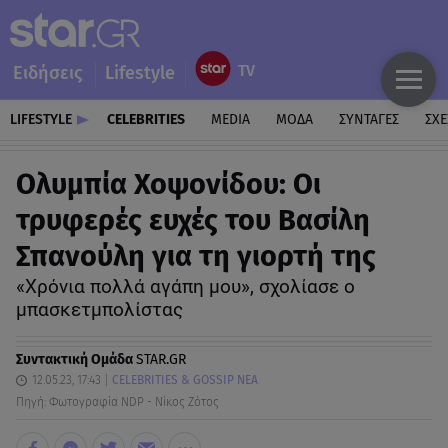
Ειδήσεις
Lifestyle
LIFESTYLE
CELEBRITIES
MEDIA
ΜΟΔΑ
ΣΥΝΤΑΓΕΣ
ΣΧΕ
Ολυμπία Χοψονίδου: Οι
τρυφερές ευχές του Βασίλη
Σπανούλη για τη γιορτή της
«Χρόνια πολλά αγάπη μου», σχολίασε ο
μπασκετμπολίστας
Συντακτική Ομάδα
STAR.GR
12.05.23, 17:43
CELEBRITIES & GOSSIP ΝΕΑ
Πηγή: Φωτογραφία NDP - Νίκος Ζότος