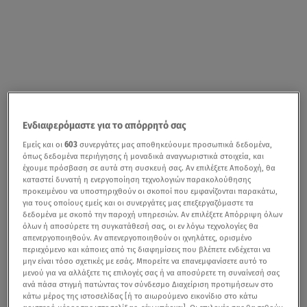
Ενδιαφερόμαστε για το απόρρητό σας
Εμείς και οι
603
συνεργάτες μας αποθηκεύουμε προσωπικά δεδομένα,
όπως δεδομένα περιήγησης ή μοναδικά αναγνωριστικά στοιχεία, και
έχουμε πρόσβαση σε αυτά στη συσκευή σας. Αν επιλέξετε Αποδοχή, θα
καταστεί δυνατή η ενεργοποίηση τεχνολογιών παρακολούθησης
προκειμένου να υποστηριχθούν οι σκοποί που εμφανίζονται παρακάτω,
για τους οποίους εμείς και οι συνεργάτες μας επεξεργαζόμαστε τα
δεδομένα με σκοπό την παροχή υπηρεσιών. Αν επιλέξετε Απόρριψη όλων
όλων ή αποσύρετε τη συγκατάθεσή σας, οι εν λόγω τεχνολογίες θα
απενεργοποιηθούν. Αν απενεργοποιηθούν οι ιχνηλάτες, ορισμένο
περιεχόμενο και κάποιες από τις διαφημίσεις που βλέπετε ενδέχεται να
μην είναι τόσο σχετικές με εσάς. Μπορείτε να επανεμφανίσετε αυτό το
μενού για να αλλάξετε τις επιλογές σας ή να αποσύρετε τη συναίνεσή σας
ανά πάσα στιγμή πατώντας τον σύνδεσμο Διαχείριση προτιμήσεων στο
κάτω μέρος της ιστοσελίδας [ή το αιωρούμενο εικονίδιο στο κάτω