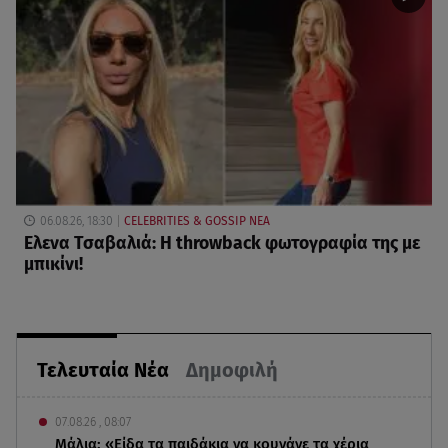
06.08.26, 18:30
CELEBRITIES & GOSSIP ΝΕΑ
Ελενα Τσαβαλιά: Η throwback φωτογραφία της με
μπικίνι!
Τελευταία Νέα
Δημοφιλή
07.08.26 , 08:07
Μάλια: «Είδα τα παιδάκια να κουνάνε τα χέρια