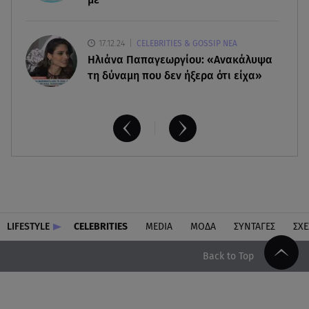
17.12.24
CELEBRITIES & GOSSIP ΝΕΑ
Ηλιάνα Παπαγεωργίου: «Ανακάλυψα
τη δύναμη που δεν ήξερα ότι είχα»
LIFESTYLE
CELEBRITIES
MEDIA
ΜΟΔΑ
ΣΥΝΤΑΓΕΣ
ΣΧΕ
Back to Top