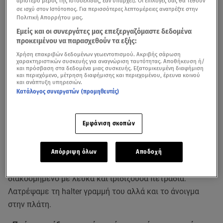
αριστερό μέρος της ιστοσελίδας, εάν υπάρχει]. Οι επιλογές σας θα τεθούν
σε ισχύ στον Ιστότοπος. Για περισσότερες λεπτομέρειες ανατρέξτε στην
Πολιτική Απορρήτου μας.
Εμείς και οι συνεργάτες μας επεξεργαζόμαστε δεδομένα
προκειμένου να παρασχεθούν τα εξής:
Χρήση επακριβών δεδομένων γεωεντοπισμού. Ακριβής σάρωση
χαρακτηριστικών συσκευής για αναγνώριση ταυτότητας. Αποθήκευση ή/
και πρόσβαση στα δεδομένα μιας συσκευής. Εξατομικευμένη διαφήμιση
και περιεχόμενο, μέτρηση διαφήμισης και περιεχομένου, έρευνα κοινού
Τρισευτυχισμένη είναι η
Σοφία Ρίτσι
, καθώς
και ανάπτυξη υπηρεσιών.
Κατάλογος συνεργατών (προμηθευτές)
παντρεύτηκε με τον αγαπημένο της,
Έλιοτ Γκρέιντζ
. Ο
παραμυθένιος γάμος τους έγινε στη γαλλική πόλη Αντίπ
και η νύφη μαγνήτισε τα βλέμματα με το υπέροχο
Εμφάνιση σκοπών
custon-made νυφικό της από τον οίκο Chanel.
Το νυφικό ήταν ένα φόρεμα υψηλής ραπτικής, που
Απόρριψη όλων
Αποδοχή
σχεδιάστηκε ειδικά για τη Σοφία Ρίτσι και ήταν
διακοσμημένο με λευκά και ιριδίζουσα πετράδια.
Λατρέψαμε τη halter γραμμή του αλλά και το άνοιγμα
στην πλάτη.