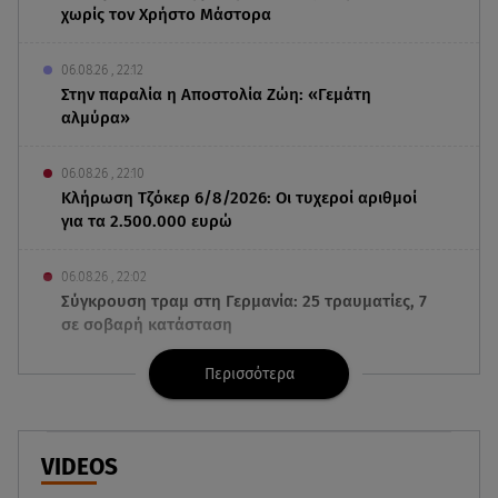
χωρίς τον Χρήστο Μάστορα
06.08.26 , 22:12
Στην παραλία η Αποστολία Ζώη: «Γεμάτη
αλμύρα»
06.08.26 , 22:10
Κλήρωση Τζόκερ 6/8/2026: Οι τυχεροί αριθμοί
για τα 2.500.000 ευρώ
06.08.26 , 22:02
Σύγκρουση τραμ στη Γερμανία: 25 τραυματίες, 7
σε σοβαρή κατάσταση
Περισσότερα
06.08.26 , 21:59
Νέες τουρκικές προκλήσεις στο Αιγαίο -
Αερομαχία με ελληνικά F-16
VIDEOS
06.08.26 , 21:31