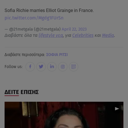
Sofia Richie marries Elliot Grainge in France.
pic.twitter.com/Mgdg1FUrSn
— @21metgala (@21metgala)
April 22, 2023
Διαβάστε όλα τα
lifestyle νεα
, για
Celebrities
και
Media
.
Διαβάστε περισσότερα:
ΣΟΦΙΑ ΡΙΤΣΙ
Follow us:
ΔΕΙΤΕ ΕΠΙΣΗΣ