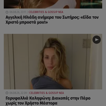
06.08.26, 23:11
CELEBRITIES & GOSSIP ΝΕΑ
Αγγελική Ηλιάδη ανήμερα του Σωτήρος: «Είδα τον
Χριστό μπροστά μου!»
06.08.26, 22:39
CELEBRITIES & GOSSIP ΝΕΑ
Γαρυφαλλιά Καληφώνη: Διακοπές στην Πάρο
χωρίς τον Χρήστο Μάστορα