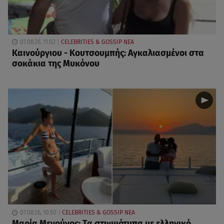
07.08.26, 11:02
CELEBRITIES & GOSSIP ΝΕΑ
Καινούργιου - Κουτσουμπής: Αγκαλιασμένοι στα
σοκάκια της Μυκόνου
07.08.26, 10:50
CELEBRITIES & GOSSIP ΝΕΑ
Μαρία Μενούνος: Τα στιγμιότυπα με ελληνικό