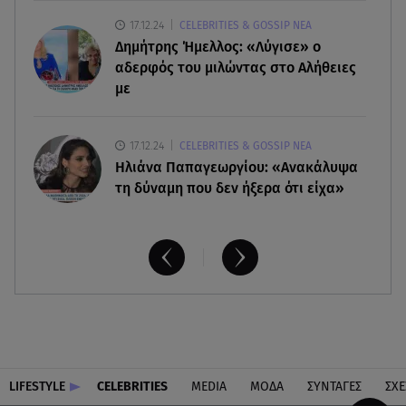
07.08.26 , 15:21
17.12.24
CELEBRITIES & GOSSIP ΝΕΑ
Toyota C-HR: Δέκα χρόνια ξεχωριστής
Δημήτρης Ήμελλος: «Λύγισε» ο
καινοτομίας και επιτυχίας
αδερφός του μιλώντας στο Αλήθειες
με
17.12.24
CELEBRITIES & GOSSIP ΝΕΑ
Ηλιάνα Παπαγεωργίου: «Ανακάλυψα
τη δύναμη που δεν ήξερα ότι είχα»
LIFESTYLE
CELEBRITIES
MEDIA
ΜΟΔΑ
ΣΥΝΤΑΓΕΣ
ΣΧΕ