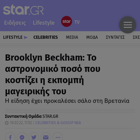
Ειδήσεις
Lifestyle
LIFESTYLE
CELEBRITIES
MEDIA
ΜΟΔΑ
ΣΥΝΤΑΓΕΣ
ΣΧΕ
Brooklyn Beckham: Το
αστρονομικό ποσό που
κοστίζει η εκπομπή
μαγειρικής του
Η είδηση έχει προκαλέσει σάλο στη Βρετανία
Συντακτική Ομάδα
STAR.GR
10.02.22, 17:52
CELEBRITIES & GOSSIP ΝΕΑ