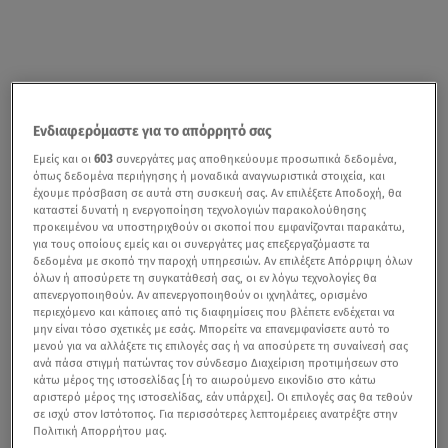
Ενδιαφερόμαστε για το απόρρητό σας
Εμείς και οι
603
συνεργάτες μας αποθηκεύουμε προσωπικά δεδομένα,
όπως δεδομένα περιήγησης ή μοναδικά αναγνωριστικά στοιχεία, και
έχουμε πρόσβαση σε αυτά στη συσκευή σας. Αν επιλέξετε Αποδοχή, θα
καταστεί δυνατή η ενεργοποίηση τεχνολογιών παρακολούθησης
προκειμένου να υποστηριχθούν οι σκοποί που εμφανίζονται παρακάτω,
για τους οποίους εμείς και οι συνεργάτες μας επεξεργαζόμαστε τα
δεδομένα με σκοπό την παροχή υπηρεσιών. Αν επιλέξετε Απόρριψη όλων
όλων ή αποσύρετε τη συγκατάθεσή σας, οι εν λόγω τεχνολογίες θα
απενεργοποιηθούν. Αν απενεργοποιηθούν οι ιχνηλάτες, ορισμένο
περιεχόμενο και κάποιες από τις διαφημίσεις που βλέπετε ενδέχεται να
μην είναι τόσο σχετικές με εσάς. Μπορείτε να επανεμφανίσετε αυτό το
μενού για να αλλάξετε τις επιλογές σας ή να αποσύρετε τη συναίνεσή σας
ανά πάσα στιγμή πατώντας τον σύνδεσμο Διαχείριση προτιμήσεων στο
κάτω μέρος της ιστοσελίδας [ή το αιωρούμενο εικονίδιο στο κάτω
αριστερό μέρος της ιστοσελίδας, εάν υπάρχει]. Οι επιλογές σας θα τεθούν
σε ισχύ στον Ιστότοπος. Για περισσότερες λεπτομέρειες ανατρέξτε στην
Πολιτική Απορρήτου μας.