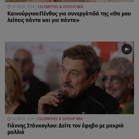
07.08.26, 13:33
CELEBRITIES & GOSSIP ΝΕΑ
Καινούργιου:Πένθος για συνεργάτιδά της «Θα μου
λείπεις πάντα και για πάντα»
07.08.26, 13:16
CELEBRITIES & GOSSIP ΝΕΑ
Γιάννης Στάνκογλου: Δείτε τον έφηβο με μακριά
μαλλιά