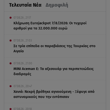
Τελευταία Νέα
Δημοφιλή
07.08.26 , 21:17
Κλήρωση Eurojackpot 7/8/2026: Οι τυχεροί
αριθμοί για τα 32.000.000 ευρώ
07.08.26 , 21:03
Σε τρία επίπεδα οι παραβιάσεις της Τουρκίας στο
Αιγαίο
07.08.26 , 21:00
MINI Aceman E: Τα αξεσουάρ για περιπετειώδεις
διαδρομές
07.08.26 , 20:47
Χανιά: Νεκρή βρέθηκε αγνοούμενη - Ξέφυγε από
αστυνομικούς που την εντόπισαν
07.08.26 , 20:18