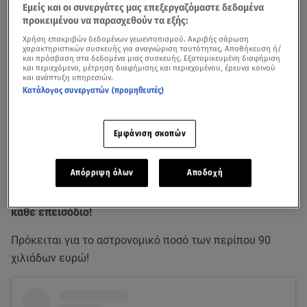
Εμείς και οι συνεργάτες μας επεξεργαζόμαστε δεδομένα
προκειμένου να παρασχεθούν τα εξής:
Χρήση επακριβών δεδομένων γεωεντοπισμού. Ακριβής σάρωση
χαρακτηριστικών συσκευής για αναγνώριση ταυτότητας. Αποθήκευση ή/
και πρόσβαση στα δεδομένα μιας συσκευής. Εξατομικευμένη διαφήμιση
και περιεχόμενο, μέτρηση διαφήμισης και περιεχομένου, έρευνα κοινού
και ανάπτυξη υπηρεσιών.
Κατάλογος συνεργατών (προμηθευτές)
Βίντεο από την εκπομπή Breakfast@Star
Εμφάνιση σκοπών
Ο γιος των David και Victoria,
Brooklyn Beckham
Απόρριψη όλων
Αποδοχή
ξεκίνησε τη δική του εκπομπή μαγειρικής -χωρίς καν να
είναι chef (!) – και δε θα πιστέψετε πόσο κοστίζει το
κάθε επεισόδιο!
Πρόκειται για το αστρονομικό ποσό των περίπου 90
χιλιάδων ευρώ!