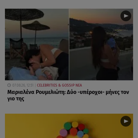
07.08.26, 12:51
CELEBRITIES & GOSSIP ΝΕΑ
Μαριαλένα Ρουμελιώτη: Δύο -υπέροχοι- μήνες τον
γιο της