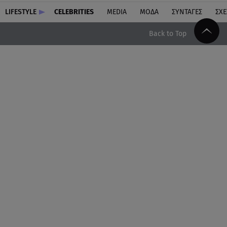
LIFESTYLE
CELEBRITIES
MEDIA
ΜΟΔΑ
ΣΥΝΤΑΓΕΣ
ΣΧΕ
Back to Top