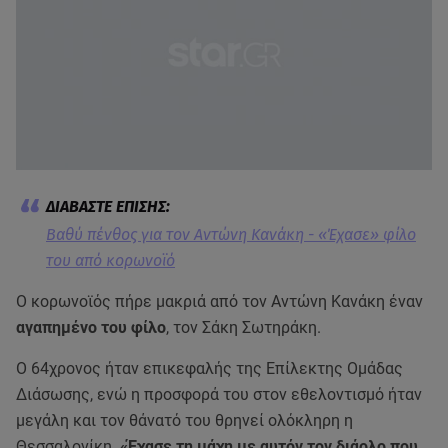
Βαθύ πένθος για τον Αντώνη Κανάκη - «Έχασε» φίλο
του από κορωνοϊό
O κορωνοϊός πήρε μακριά από τον Αντώνη Κανάκη έναν
αγαπημένο του φίλο
, τον Σάκη Σωτηράκη.
Ο 64χρονος ήταν επικεφαλής της Επίλεκτης Ομάδας
Διάσωσης, ενώ η προσφορά του στον εθελοντισμό ήταν
μεγάλη και τον θάνατό του θρηνεί ολόκληρη η
Θεσσαλονίκη.
«Έχασε τη μάχη με αυτόν τον διάολο που