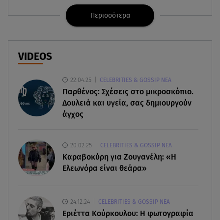
Μουτσινά - Πού βρίσκονται;
Περισσότερα
08.08.26 , 16:00
Back to black: η διαχρονική αξία του μαύρου
στην καλοκαιρινή γκαρνταρόμπα
VIDEOS
08.08.26 , 15:20
22.04.25
CELEBRITIES & GOSSIP ΝΕΑ
Δούκισσα Νομικού: Από τη Μύκονο «πετάχτηκε»
Παρθένος: Σχέσεις στο μικροσκόπιο.
στη Γαλλική Πολυνησία!
Δουλειά και υγεία, σας δημιουργούν
άγχος
08.08.26 , 15:01
Λυκαβηττός: Σε 57χρονη γυναίκα ανήκει η σορός
που βρέθηκε σε σπηλιά
20.02.25
CELEBRITIES & GOSSIP ΝΕΑ
Καραβοκύρη για Ζουγανέλη: «Η
08.08.26 , 14:50
Ελεωνόρα είναι θεάρα»
Κατερίνα Καινούργιου: Η Πάρος και το cool
φορμάκι της κορούλας της!
24.12.24
CELEBRITIES & GOSSIP ΝΕΑ
08.08.26 , 14:25
Εριέττα Κούρκουλου: Η φωτογραφία