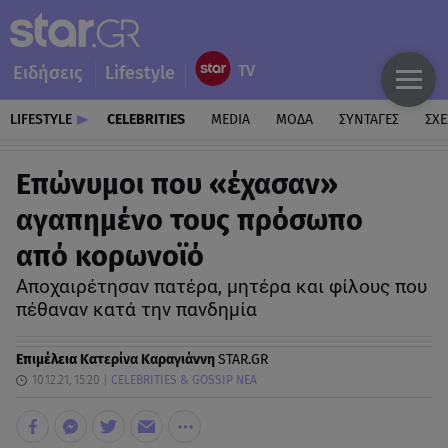
Ειδήσεις
Lifestyle
LIFESTYLE
CELEBRITIES
MEDIA
ΜΟΔΑ
ΣΥΝΤΑΓΕΣ
ΣΧΕ
Επώνυμοι που «έχασαν»
αγαπημένο τους πρόσωπο
από κορωνοϊό
Αποχαιρέτησαν πατέρα, μητέρα και φίλους που
πέθαναν κατά την πανδημία
Επιμέλεια
Κατερίνα Καραγιάννη
STAR.GR
10.12.21, 15:20
CELEBRITIES & GOSSIP ΝΕΑ