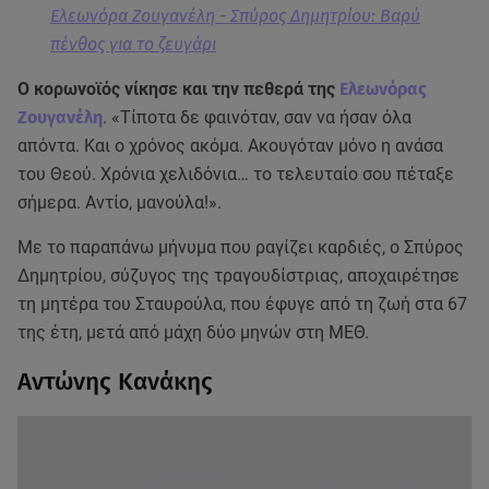
Ελεωνόρα Ζουγανέλη - Σπύρος Δημητρίου: Βαρύ
πένθος για το ζευγάρι
Ο κορωνοϊός νίκησε και την πεθερά της
Ελεωνόρας
Ζουγανέλη
. «Τίποτα δε φαινόταν, σαν να ήσαν όλα
απόντα. Και ο χρόνος ακόμα. Ακουγόταν μόνο η ανάσα
του Θεού. Χρόνια χελιδόνια… το τελευταίο σου πέταξε
σήμερα. Αντίο, μανούλα!».
Με το παραπάνω μήνυμα που ραγίζει καρδιές, ο Σπύρος
Δημητρίου, σύζυγος της τραγουδίστριας, αποχαιρέτησε
τη μητέρα του Σταυρούλα, που έφυγε από τη ζωή στα 67
της έτη, μετά από μάχη δύο μηνών στη ΜΕΘ.
Αντώνης Κανάκης