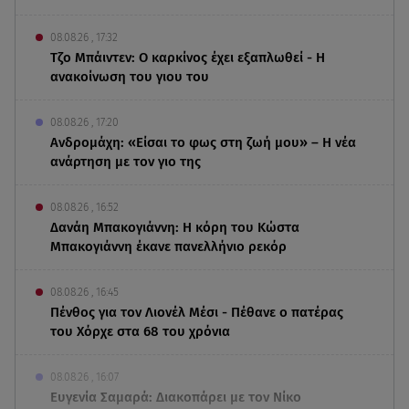
08.08.26 , 17:32
Τζο Μπάιντεν: Ο καρκίνος έχει εξαπλωθεί - Η
ανακοίνωση του γιου του
08.08.26 , 17:20
Ανδρομάχη: «Είσαι το φως στη ζωή μου» – Η νέα
ανάρτηση με τον γιο της
08.08.26 , 16:52
Δανάη Μπακογιάννη: Η κόρη του Κώστα
Μπακογιάννη έκανε πανελλήνιο ρεκόρ
08.08.26 , 16:45
Πένθος για τον Λιονέλ Μέσι - Πέθανε ο πατέρας
του Χόρχε στα 68 του χρόνια
08.08.26 , 16:07
Ευγενία Σαμαρά: Διακοπάρει με τον Νίκο