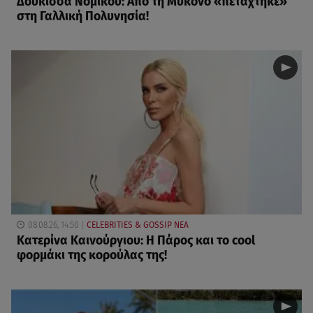
Δούκισσα Νομικού: Από τη Μύκονο «πετάχτηκε»
στη Γαλλική Πολυνησία!
08.08.26, 14:50
CELEBRITIES & GOSSIP ΝΕΑ
Κατερίνα Καινούργιου: Η Πάρος και το cool
φορμάκι της κορούλας της!