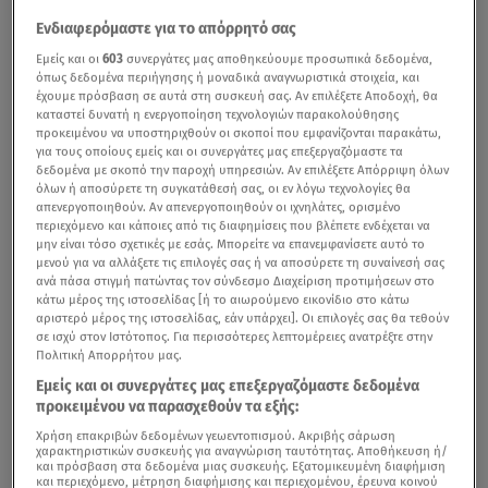
Ενδιαφερόμαστε για το απόρρητό σας
Εμείς και οι
603
συνεργάτες μας αποθηκεύουμε προσωπικά δεδομένα,
όπως δεδομένα περιήγησης ή μοναδικά αναγνωριστικά στοιχεία, και
έχουμε πρόσβαση σε αυτά στη συσκευή σας. Αν επιλέξετε Αποδοχή, θα
καταστεί δυνατή η ενεργοποίηση τεχνολογιών παρακολούθησης
προκειμένου να υποστηριχθούν οι σκοποί που εμφανίζονται παρακάτω,
για τους οποίους εμείς και οι συνεργάτες μας επεξεργαζόμαστε τα
δεδομένα με σκοπό την παροχή υπηρεσιών. Αν επιλέξετε Απόρριψη όλων
H Mέγκι Ντρίο «έχασε» σήμερα 10/12 τη μητέρα της από κορωνοϊό - Όσα
όλων ή αποσύρετε τη συγκατάθεσή σας, οι εν λόγω τεχνολογίες θα
απενεργοποιηθούν. Αν απενεργοποιηθούν οι ιχνηλάτες, ορισμένο
δήλωσε φανερά συγκινημένο το μοντέλο στο Πρωινό
περιεχόμενο και κάποιες από τις διαφημίσεις που βλέπετε ενδέχεται να
μην είναι τόσο σχετικές με εσάς. Μπορείτε να επανεμφανίσετε αυτό το
Η πανδημία του
κορωνοϊού
συνεχίζεται και τα θύματά
μενού για να αλλάξετε τις επιλογές σας ή να αποσύρετε τη συναίνεσή σας
ανά πάσα στιγμή πατώντας τον σύνδεσμο Διαχείριση προτιμήσεων στο
της όλο και πληθαίνουν. Αρκετοί είναι και οι celebrities
κάτω μέρος της ιστοσελίδας [ή το αιωρούμενο εικονίδιο στο κάτω
της ελληνικής showbiz, οι οποίοι θρηνούν για την
αριστερό μέρος της ιστοσελίδας, εάν υπάρχει]. Οι επιλογές σας θα τεθούν
σε ισχύ στον Ιστότοπος. Για περισσότερες λεπτομέρειες ανατρέξτε στην
απώλεια δικών τους ανθρώπων που «έφυγαν» από τον
Πολιτική Απορρήτου μας.
ιό.
Εμείς και οι συνεργάτες μας επεξεργαζόμαστε δεδομένα
προκειμένου να παρασχεθούν τα εξής:
Χρήση επακριβών δεδομένων γεωεντοπισμού. Ακριβής σάρωση
χαρακτηριστικών συσκευής για αναγνώριση ταυτότητας. Αποθήκευση ή/
Γιώργος Σαμπάνης: Μιλά πρώτη φορά για την
και πρόσβαση στα δεδομένα μιας συσκευής. Εξατομικευμένη διαφήμιση
και περιεχόμενο, μέτρηση διαφήμισης και περιεχομένου, έρευνα κοινού