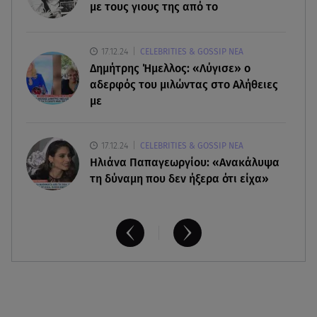
Καιρός: Σε πορτοκαλί συναγερμό η χώρα για
με τους γιους της από το
φωτιές τα επόμενα 24ωρα
17.12.24
CELEBRITIES & GOSSIP ΝΕΑ
08.08.26 , 14:00
Δημήτρης Ήμελλος: «Λύγισε» ο
Summer fling: Γιατί να πεις ναι σε έναν
καλοκαιρινό έρωτα
αδερφός του μιλώντας στο Αλήθειες
με
17.12.24
CELEBRITIES & GOSSIP ΝΕΑ
Ηλιάνα Παπαγεωργίου: «Ανακάλυψα
τη δύναμη που δεν ήξερα ότι είχα»