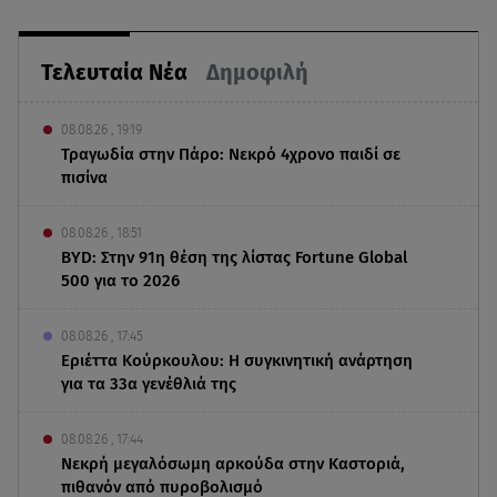
Τελευταία Νέα
Δημοφιλή
08.08.26 , 19:19
Τραγωδία στην Πάρο: Νεκρό 4χρονο παιδί σε
πισίνα
08.08.26 , 18:51
BYD: Στην 91η θέση της λίστας Fortune Global
500 για το 2026
08.08.26 , 17:45
Εριέττα Κούρκουλου: Η συγκινητική ανάρτηση
για τα 33α γενέθλιά της
08.08.26 , 17:44
Νεκρή μεγαλόσωμη αρκούδα στην Καστοριά,
πιθανόν από πυροβολισμό