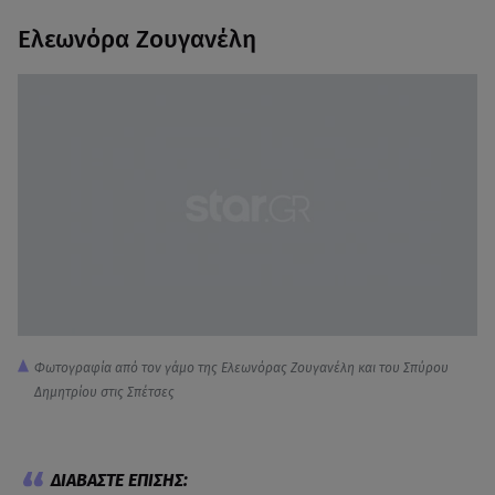
Ελεωνόρα Ζουγανέλη
Φωτογραφία από τον γάμο της Ελεωνόρας Ζουγανέλη και του Σπύρου
Δημητρίου στις Σπέτσες