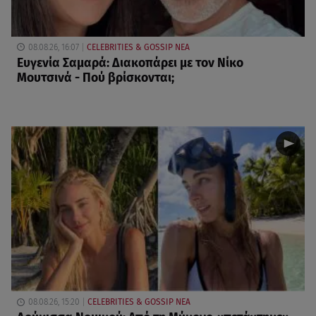
08.08.26, 16:07
CELEBRITIES & GOSSIP ΝΕΑ
Ευγενία Σαμαρά: Διακοπάρει με τον Νίκο
Μουτσινά - Πού βρίσκονται;
08.08.26, 15:20
CELEBRITIES & GOSSIP ΝΕΑ