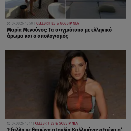
07.08.26, 10:50
CELEBRITIES & GOSSIP ΝΕΑ
Μαρία Μενούνος: Τα στιγμιότυπα με ελληνικό
άρωμα και ο απολογισμός
07.08.26, 10:17
CELEBRITIES & GOSSIP ΝΕΑ
Έξαλλη με θαμώνα η Ιουλία Καλλιμάνη: «Εσένα σ’