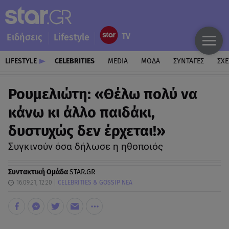
Ειδήσεις
Lifestyle
LIFESTYLE
CELEBRITIES
MEDIA
ΜΟΔΑ
ΣΥΝΤΑΓΕΣ
ΣΧΕ
Ρουμελιώτη: «Θέλω πολύ να
κάνω κι άλλο παιδάκι,
δυστυχώς δεν έρχεται!»
Συγκινούν όσα δήλωσε η ηθοποιός
Συντακτική Ομάδα
STAR.GR
16.09.21, 12:20
CELEBRITIES & GOSSIP ΝΕΑ