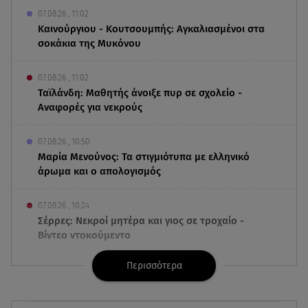
07.08.26 , 11:02
Καινούργιου - Κουτσουμπής: Αγκαλιασμένοι στα
σοκάκια της Μυκόνου
07.08.26 , 11:02
Ταϊλάνδη: Μαθητής άνοιξε πυρ σε σχολείο -
Αναφορές για νεκρούς
07.08.26 , 10:50
Μαρία Μενούνος: Τα στιγμιότυπα με ελληνικό
άρωμα και ο απολογισμός
07.08.26 , 10:24
Σέρρες: Νεκροί μητέρα και γιος σε τροχαίο -
Βίντεο ντοκούμεντο
Περισσότερα
07.08.26 , 10:17
Έξαλλη με θαμώνα η Ιουλία Καλλιμάνη: «Εσένα
σ’ αρέσει αυτό;»