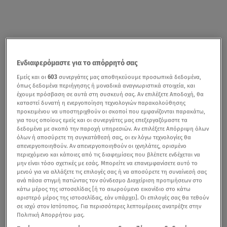
Ενδιαφερόμαστε για το απόρρητό σας
Εμείς και οι
603
συνεργάτες μας αποθηκεύουμε προσωπικά δεδομένα,
όπως δεδομένα περιήγησης ή μοναδικά αναγνωριστικά στοιχεία, και
έχουμε πρόσβαση σε αυτά στη συσκευή σας. Αν επιλέξετε Αποδοχή, θα
καταστεί δυνατή η ενεργοποίηση τεχνολογιών παρακολούθησης
προκειμένου να υποστηριχθούν οι σκοποί που εμφανίζονται παρακάτω,
για τους οποίους εμείς και οι συνεργάτες μας επεξεργαζόμαστε τα
δεδομένα με σκοπό την παροχή υπηρεσιών. Αν επιλέξετε Απόρριψη όλων
όλων ή αποσύρετε τη συγκατάθεσή σας, οι εν λόγω τεχνολογίες θα
απενεργοποιηθούν. Αν απενεργοποιηθούν οι ιχνηλάτες, ορισμένο
περιεχόμενο και κάποιες από τις διαφημίσεις που βλέπετε ενδέχεται να
μην είναι τόσο σχετικές με εσάς. Μπορείτε να επανεμφανίσετε αυτό το
μενού για να αλλάξετε τις επιλογές σας ή να αποσύρετε τη συναίνεσή σας
ανά πάσα στιγμή πατώντας τον σύνδεσμο Διαχείριση προτιμήσεων στο
κάτω μέρος της ιστοσελίδας [ή το αιωρούμενο εικονίδιο στο κάτω
αριστερό μέρος της ιστοσελίδας, εάν υπάρχει]. Οι επιλογές σας θα τεθούν
σε ισχύ στον Ιστότοπος. Για περισσότερες λεπτομέρειες ανατρέξτε στην
Πολιτική Απορρήτου μας.