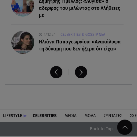
Δημήτρης Ήμελλος: «Λύγισε» ο
αδερφός του μιλώντας στο Αλήθειες
με
17.12.24
CELEBRITIES & GOSSIP ΝΕΑ
Ηλιάνα Παπαγεωργίου: «Ανακάλυψα
τη δύναμη που δεν ήξερα ότι είχα»
LIFESTYLE
CELEBRITIES
MEDIA
ΜΟΔΑ
ΣΥΝΤΑΓΕΣ
ΣΧΕ
Back to Top