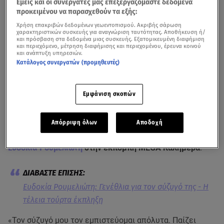
Εμείς και οι συνεργάτες μας επεξεργαζόμαστε δεδομένα
προκειμένου να παρασχεθούν τα εξής:
Χρήση επακριβών δεδομένων γεωεντοπισμού. Ακριβής σάρωση
χαρακτηριστικών συσκευής για αναγνώριση ταυτότητας. Αποθήκευση ή/
και πρόσβαση στα δεδομένα μιας συσκευής. Εξατομικευμένη διαφήμιση
και περιεχόμενο, μέτρηση διαφήμισης και περιεχομένου, έρευνα κοινού
και ανάπτυξη υπηρεσιών.
Κατάλογος συνεργατών (προμηθευτές)
Δείτε τη συνέντευξη της Ευδοκίας Ρουμελιώτη στην πρωινή εκπομπή του
Mega
Εμφάνιση σκοπών
Για τον σύζυγό της
Νικηφόρο Χαραγκιώνη
και την
όμορφη σχέση που έχουν όλα αυτά τα χρόνια, αλλά και
Απόρριψη όλων
Αποδοχή
τη δυσκολία να κάνει ένα ακόμα παιδάκι, μίλησε η
Ευδοκία Ρουμελιώτη
στην εκπομπή MEGA Καλημέρα
.
Ευδοκία Ρουμελιώτη: Γενέθλια για τον σύζυγό της - Η
τέλεια τούρτα έκπληξη
«Τον σύζυγό μου τον εμπιστεύομαι απόλυτα. Παίζει