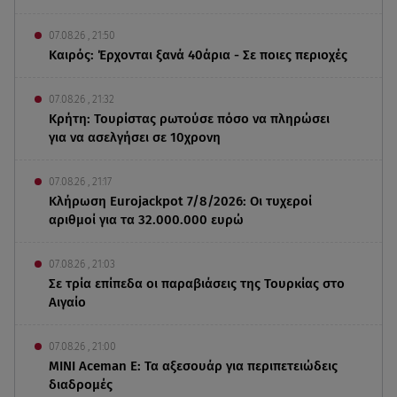
07.08.26 , 21:50
Καιρός: Έρχονται ξανά 40άρια - Σε ποιες περιοχές
07.08.26 , 21:32
Κρήτη: Τουρίστας ρωτούσε πόσο να πληρώσει
για να ασελγήσει σε 10χρονη
07.08.26 , 21:17
Κλήρωση Eurojackpot 7/8/2026: Οι τυχεροί
αριθμοί για τα 32.000.000 ευρώ
07.08.26 , 21:03
Σε τρία επίπεδα οι παραβιάσεις της Τουρκίας στο
Αιγαίο
07.08.26 , 21:00
MINI Aceman E: Τα αξεσουάρ για περιπετειώδεις
διαδρομές