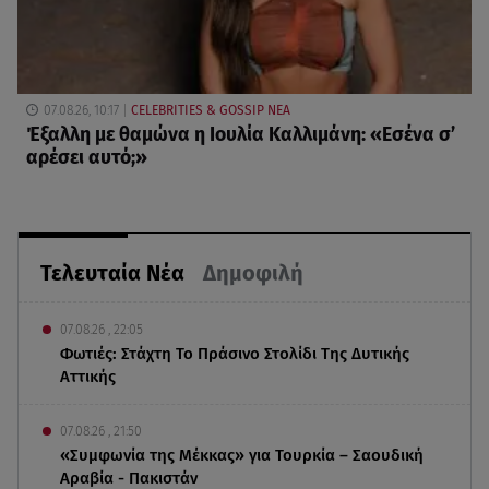
07.08.26, 10:17
CELEBRITIES & GOSSIP ΝΕΑ
Έξαλλη με θαμώνα η Ιουλία Καλλιμάνη: «Εσένα σ’
αρέσει αυτό;»
Τελευταία Νέα
Δημοφιλή
07.08.26 , 22:05
Φωτιές: Στάχτη Το Πράσινο Στολίδι Της Δυτικής
Αττικής
07.08.26 , 21:50
«Συμφωνία της Μέκκας» για Τουρκία – Σαουδική
Αραβία - Πακιστάν