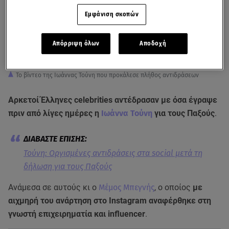
Εμφάνιση σκοπών
Απόρριψη όλων
Αποδοχή
To βίντεο της Ιωάννας Τούνη που προκάλεσε πλήθος αντιδράσεων
Αρκετοί Έλληνες celebrities αντέδρασαν με όσα έγραψε
πριν από λίγες ημέρες η
Ιωάννα Τούνη
για τους Παξούς
.
Τούνη: Οργισμένες αντιδράσεις στα social μετά τη
δήλωση για τους Παξούς
Ανάμεσα σε αυτούς κι ο
Μέμος Μπεγνής
, ο οποίος
με
αιχμηρή του ανάρτηση στο Instagram αναφέρθηκε στη
γνωστή επιχειρηματία και influencer
.