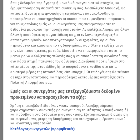
όπως δεδομένα περιήγησης ή μοναδικά αναγνωριστικά στοιχεία, και
έχουμε πρόσβαση σε αυτά στη συσκευή σας. Αν επιλέξετε Αποδοχή, θα
καταστεί δυνατή η ενεργοποίηση τεχνολογιών παρακολούθησης
προκειμένου να υποστηριχθούν οι σκοποί που εμφανίζονται παρακάτω,
για τους οποίους εμείς και οι συνεργάτες μας επεξεργαζόμαστε τα
δεδομένα με σκοπό την παροχή υπηρεσιών. Αν επιλέξετε Απόρριψη όλων
όλων ή αποσύρετε τη συγκατάθεσή σας, οι εν λόγω τεχνολογίες θα
απενεργοποιηθούν. Αν απενεργοποιηθούν οι ιχνηλάτες, ορισμένο
περιεχόμενο και κάποιες από τις διαφημίσεις που βλέπετε ενδέχεται να
μην είναι τόσο σχετικές με εσάς. Μπορείτε να επανεμφανίσετε αυτό το
μενού για να αλλάξετε τις επιλογές σας ή να αποσύρετε τη συναίνεσή σας
ανά πάσα στιγμή πατώντας τον σύνδεσμο Διαχείριση προτιμήσεων στο
κάτω μέρος της ιστοσελίδας [ή το αιωρούμενο εικονίδιο στο κάτω
αριστερό μέρος της ιστοσελίδας, εάν υπάρχει]. Οι επιλογές σας θα τεθούν
σε ισχύ στον Ιστότοπος. Για περισσότερες λεπτομέρειες ανατρέξτε στην
Πολιτική Απορρήτου μας.
Εμείς και οι συνεργάτες μας επεξεργαζόμαστε δεδομένα
προκειμένου να παρασχεθούν τα εξής:
Χρήση επακριβών δεδομένων γεωεντοπισμού. Ακριβής σάρωση
χαρακτηριστικών συσκευής για αναγνώριση ταυτότητας. Αποθήκευση ή/
και πρόσβαση στα δεδομένα μιας συσκευής. Εξατομικευμένη διαφήμιση
και περιεχόμενο, μέτρηση διαφήμισης και περιεχομένου, έρευνα κοινού
και ανάπτυξη υπηρεσιών.
Κατάλογος συνεργατών (προμηθευτές)