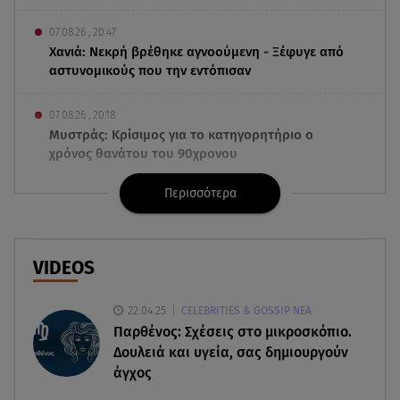
07.08.26 , 20:47
Χανιά: Νεκρή βρέθηκε αγνοούμενη - Ξέφυγε από
αστυνομικούς που την εντόπισαν
07.08.26 , 20:18
Μυστράς: Κρίσιμος για το κατηγορητήριο ο
χρόνος θανάτου του 90χρονου
Περισσότερα
07.08.26 , 20:13
Κυψέλη: Tι βρέθηκε στο διαμέρισμα της
38χρονης Λίζα
VIDEOS
07.08.26 , 19:15
Συντάξεις Σεπτεμβρίου: Πότε θα μπουν τα
22.04.25
CELEBRITIES & GOSSIP ΝΕΑ
χρήματα στους λογαριασμούς
Παρθένος: Σχέσεις στο μικροσκόπιο.
Δουλειά και υγεία, σας δημιουργούν
07.08.26 , 18:45
άγχος
Φωτιά στο Στεφάνι Κορίνθου: Μήνυμα από το 112