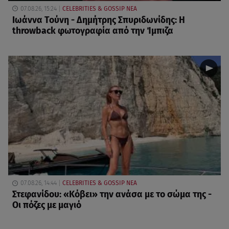
07.08.26, 15:24
CELEBRITIES & GOSSIP ΝΕΑ
Ιωάννα Τούνη - Δημήτρης Σπυριδωνίδης: Η
throwback φωτογραφία από την Ίμπιζα
07.08.26, 14:44
CELEBRITIES & GOSSIP ΝΕΑ
Στεφανίδου: «Κόβει» την ανάσα με το σώμα της -
Οι πόζες με μαγιό