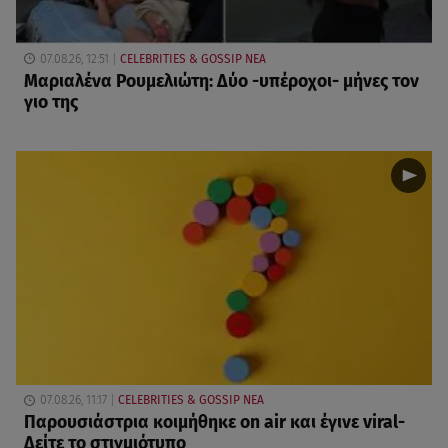
07.08.26, 12:51
CELEBRITIES & GOSSIP ΝΕΑ
Μαριαλένα Ρουμελιώτη: Δύο -υπέροχοι- μήνες τον
γιο της
07.08.26, 11:17
CELEBRITIES & GOSSIP ΝΕΑ
Παρουσιάστρια κοιμήθηκε on air και έγινε viral-
Δείτε το στιγμιότυπο