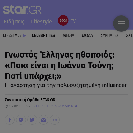
Ειδήσεις
Lifestyle
LIFESTYLE
CELEBRITIES
MEDIA
ΜΟΔΑ
ΣΥΝΤΑΓΕΣ
ΣΧΕ
Γνωστός Έλληνας ηθοποιός:
«Ποια είναι η Ιωάννα Τούνη;
Γιατί υπάρχει;»
Η ανάρτηση για την πολυσυζητημένη influencer
Συντακτική Ομάδα
STAR.GR
04.08.21, 19:22
CELEBRITIES & GOSSIP ΝΕΑ