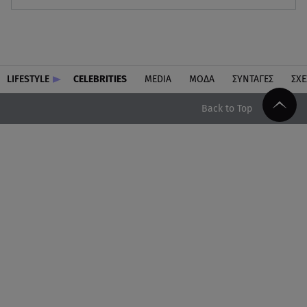
LIFESTYLE
CELEBRITIES
MEDIA
ΜΟΔΑ
ΣΥΝΤΑΓΕΣ
ΣΧΕ
Back to Top