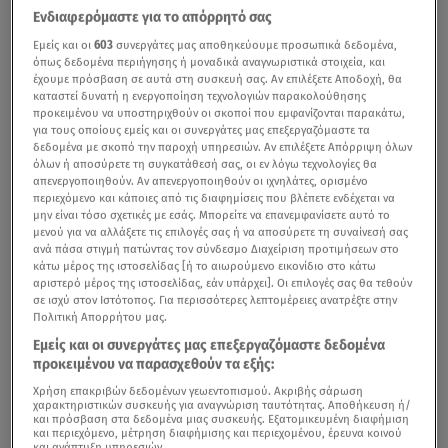
Ενδιαφερόμαστε για το απόρρητό σας
Εμείς και οι
603
συνεργάτες μας αποθηκεύουμε προσωπικά δεδομένα,
όπως δεδομένα περιήγησης ή μοναδικά αναγνωριστικά στοιχεία, και
έχουμε πρόσβαση σε αυτά στη συσκευή σας. Αν επιλέξετε Αποδοχή, θα
καταστεί δυνατή η ενεργοποίηση τεχνολογιών παρακολούθησης
προκειμένου να υποστηριχθούν οι σκοποί που εμφανίζονται παρακάτω,
για τους οποίους εμείς και οι συνεργάτες μας επεξεργαζόμαστε τα
δεδομένα με σκοπό την παροχή υπηρεσιών. Αν επιλέξετε Απόρριψη όλων
όλων ή αποσύρετε τη συγκατάθεσή σας, οι εν λόγω τεχνολογίες θα
απενεργοποιηθούν. Αν απενεργοποιηθούν οι ιχνηλάτες, ορισμένο
περιεχόμενο και κάποιες από τις διαφημίσεις που βλέπετε ενδέχεται να
μην είναι τόσο σχετικές με εσάς. Μπορείτε να επανεμφανίσετε αυτό το
μενού για να αλλάξετε τις επιλογές σας ή να αποσύρετε τη συναίνεσή σας
ανά πάσα στιγμή πατώντας τον σύνδεσμο Διαχείριση προτιμήσεων στο
κάτω μέρος της ιστοσελίδας [ή το αιωρούμενο εικονίδιο στο κάτω
αριστερό μέρος της ιστοσελίδας, εάν υπάρχει]. Οι επιλογές σας θα τεθούν
σε ισχύ στον Ιστότοπος. Για περισσότερες λεπτομέρειες ανατρέξτε στην
Πολιτική Απορρήτου μας.
Εμείς και οι συνεργάτες μας επεξεργαζόμαστε δεδομένα
προκειμένου να παρασχεθούν τα εξής:
Χρήση επακριβών δεδομένων γεωεντοπισμού. Ακριβής σάρωση
χαρακτηριστικών συσκευής για αναγνώριση ταυτότητας. Αποθήκευση ή/
και πρόσβαση στα δεδομένα μιας συσκευής. Εξατομικευμένη διαφήμιση
και περιεχόμενο, μέτρηση διαφήμισης και περιεχομένου, έρευνα κοινού
και ανάπτυξη υπηρεσιών.