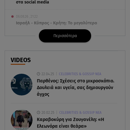
στα social media
06.08.26 , 21:22
Ισραήλ - Κύπρος - Κρήτη: Το μεγαλύτερο
υποθαλάσσιο καλώδιο στον κόσμο
Περισσότερα
06.08.26 , 21:07
Motor Oil: Δωρεά πυροσβεστικών οχημάτων και
εξοπλισμού στον Άγιο Βασίλειο
VIDEOS
06.08.26 , 20:49
22.04.25
CELEBRITIES & GOSSIP ΝΕΑ
Άκης Παυλόπουλος: Η τρυφερή εξομολόγηση
Παρθένος: Σχέσεις στο μικροσκόπιο.
της συζύγου του, Ελένης Φωτοπούλου
Δουλειά και υγεία, σας δημιουργούν
άγχος
06.08.26 , 20:25
Πώς επικοινωνούν τα ελικόπτερα στη φωτιά και
ο ρόλος του «συνδέσμου»
20.02.25
CELEBRITIES & GOSSIP ΝΕΑ
Καραβοκύρη για Ζουγανέλη: «Η
06.08.26 , 20:16
Ελεωνόρα είναι θεάρα»