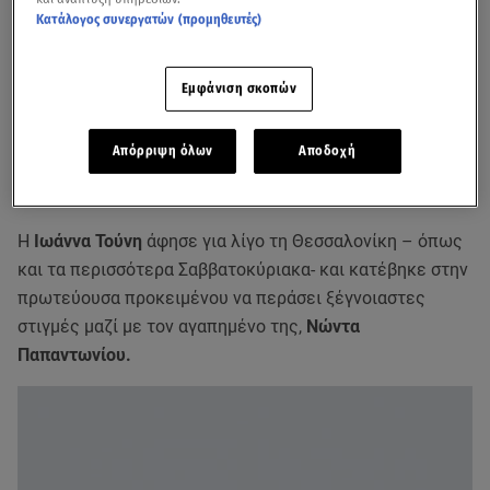
Κατάλογος συνεργατών (προμηθευτές)
Εμφάνιση σκοπών
Απόρριψη όλων
Αποδοχή
Η
Ιωάννα Τούνη
άφησε για λίγο τη Θεσσαλονίκη – όπως
και τα περισσότερα Σαββατοκύριακα- και κατέβηκε στην
πρωτεύουσα προκειμένου να περάσει ξέγνοιαστες
στιγμές μαζί με τον αγαπημένο της,
Νώντα
Παπαντωνίου.