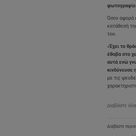
φωτογραφίε
Όσον αφορά σ
κατάθεσή της
του.
«
Έχει το θρά
έθαβα στο χώ
αυτά ενώ γνω
κινδύνευσε 
με τις ψευδε
χαρακτηριστικ
Διαβάστε όλ
Διαβάστε περισ