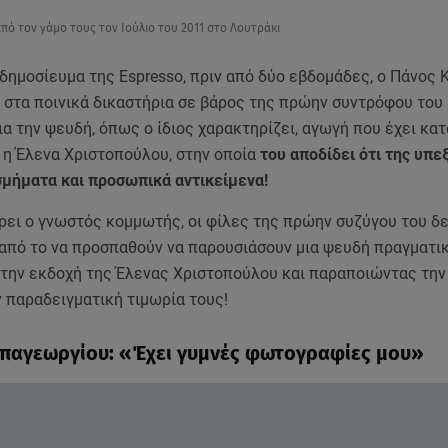
ό τον γάμο τους τον Ιούλιο του 2011 στο Λουτράκι
δημοσίευμα της Espresso, πριν από δύο εβδομάδες, ο Πάνος 
 στα ποινικά δικαστήρια σε βάρος της πρώην συντρόφου του
 την ψευδή, όπως ο ίδιος χαρακτηρίζει, αγωγή που έχει κα
 η Έλενα Χριστοπούλου, στην οποία
του αποδίδει ότι της υπε
σμήματα και προσωπικά αντικείμενα!
ει ο γνωστός κομμωτής, οι φίλες της πρώην συζύγου του δ
 από το να προσπαθούν να παρουσιάσουν μια ψευδή πραγματι
 την εκδοχή της Έλενας Χριστοπούλου και παραποιώντας την
 παραδειγματική τιμωρία τους!
παγεωργίου: «Έχει γυμνές φωτογραφίες μου»