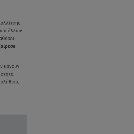
στην Καστοριά, πιθανόν από
πυροβολισμό
08.08.26 , 17:32
Καλλίτσης
Τζο Μπάιντεν: Ο καρκίνος έχει
 και άλλων
εξαπλωθεί - Η ανακοίνωση του
ταθέσει
γιου του
ξαίρεσε
08.08.26 , 17:20
Ανδρομάχη: «Είσαι το φως στη
εν κάνουν
ζωή μου» – Η νέα ανάρτηση με
κότητα
τον γιο της
 αλήθεια,
08.08.26 , 16:52
Δανάη Μπακογιάννη: Η κόρη
του Κώστα Μπακογιάννη έκανε
πανελλήνιο ρεκόρ
08.08.26 , 16:45
Πένθος για τον Λιονέλ Μέσι -