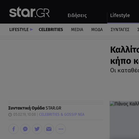
Αθλητικά
Quiz
Ειδήσεις
Lifestyle
Αυτοκίνητο
LIFESTYLE
CELEBRITIES
MEDIA
ΜΟΔΑ
ΣΥΝΤΑΓΕΣ
Καλλίτ
κήπο κ
Οι καταθέ
Συντακτική Ομάδα
STAR.GR
05.02.19, 10:08
CELEBRITIES & GOSSIP ΝΕΑ