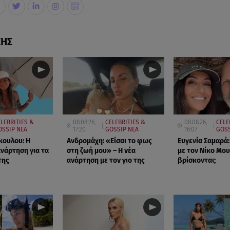
ΣΗΣ
LEBRITIES &
08.08.26,
CELEBRITIES &
08.08.26,
CELE
OSSIP ΝΕΑ
17:20
GOSSIP ΝΕΑ
16:07
GOSS
κουλου: Η
Ανδρομάχη: «Είσαι το φως
Ευγενία Σαμαρά:
ανάρτηση για τα
στη ζωή μου» – Η νέα
με τον Νίκο Μου
της
ανάρτηση με τον γιο της
βρίσκονται;