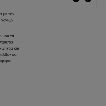
ι με την
ν γονιών
υ μου τα
αταθέτει
κίνητρα και
ρελθόν και
ναφέρει