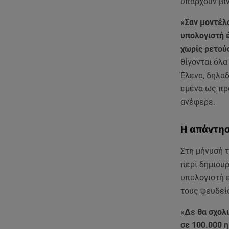
υπάρχουν βί
«Σαν μοντέλο
υπολογιστή 
χωρίς ρετούς
θίγονται όλ
Έλενα, δηλαδ
εμένα ως πρ
ανέφερε.
Η απάντησ
Στη μήνυσή 
περί δημιου
υπολογιστή 
τους ψευδεί
«
Δε θα σχολι
σε 100.000 η