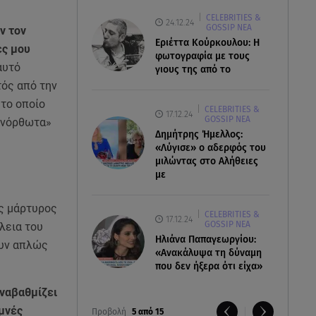
CELEBRITIES &
24.12.24
GOSSIP ΝΕΑ
ν τον
Εριέττα Κούρκουλου: Η
ες μου
φωτογραφία με τους
αυτό
γιους της από το
τός από την
 το οποίο
CELEBRITIES &
17.12.24
GOSSIP ΝΕΑ
ανόρθωτα»
Δημήτρης Ήμελλος:
«Λύγισε» ο αδερφός του
μιλώντας στο Αλήθειες
με
ης μάρτυρος
CELEBRITIES &
17.12.24
GOSSIP ΝΕΑ
λεια του
Ηλιάνα Παπαγεωργίου:
ουν απλώς
«Ανακάλυψα τη δύναμη
που δεν ήξερα ότι είχα»
αναβαθμίζει
υμνές
Προβολή
5 από 15