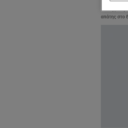
κάνει μήνυσ
και της Μαρ
απάτης στο δ