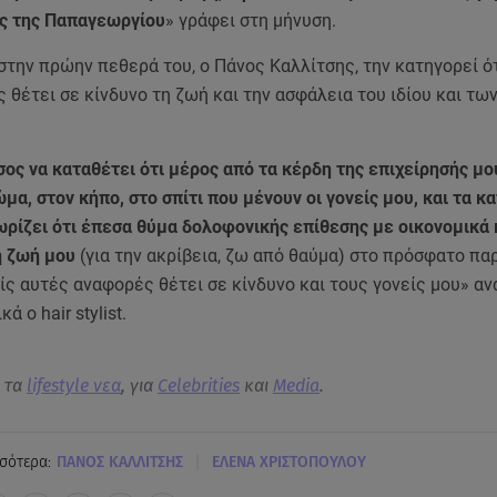
ς της Παπαγεωργίου
» γράφει στη μήνυση.
την πρώην πεθερά του, ο Πάνος Καλλίτσης, την κατηγορεί ότ
 θέτει σε κίνδυνο τη ζωή και την ασφάλεια του ιδίου και τω
σος να καταθέτει ότι μέρος από τα κέρδη της επιχείρησής μο
μα, στον κήπο, στο σπίτι που μένουν οι γονείς μου, και τα κ
ρίζει ότι έπεσα θύμα δολοφονικής επίθεσης με οικονομικά 
η ζωή μου
(για την ακρίβεια, ζω από θαύμα) στο πρόσφατο πα
ίς αυτές αναφορές θέτει σε κίνδυνο και τους γονείς μου» α
ά ο hair stylist.
α τα
lifestyle νεα
, για
Celebrities
και
Media
.
|
σότερα:
ΠΑΝΟΣ ΚΑΛΛΙΤΣΗΣ
ΕΛΕΝΑ ΧΡΙΣΤΟΠΟΥΛΟΥ