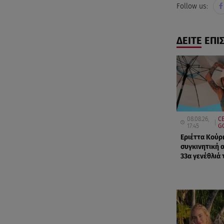
Follow us:
ΔΕΙΤΕ ΕΠΙ
08.08.26,
CE
17:45
G
Εριέττα Κούρ
συγκινητική 
33α γενέθλιά 