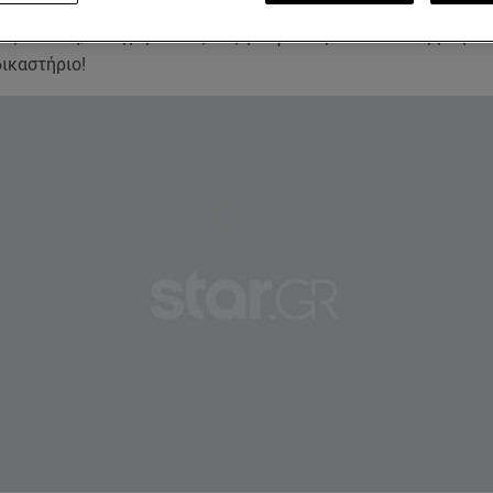
η εναντίον της πρώην πεθεράς του, αλλά και της Ηλιάνας Π
ίας Ηλιάκη, κατηγορώντας τες για ψευδορκία κατά συρροή κα
ικαστήριο!