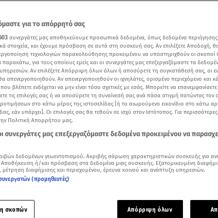
μαστε για το απόρρητό σας
603
συνεργάτες μας αποθηκεύουμε προσωπικά δεδομένα, όπως δεδομένα περιήγησης
κά στοιχεία, και έχουμε πρόσβαση σε αυτά στη συσκευή σας. Αν επιλέξετε Αποδοχή, θ
νεργοποίηση τεχνολογιών παρακολούθησης προκειμένου να υποστηριχθούν οι σκοποί
ι παρακάτω, για τους οποίους εμείς και οι συνεργάτες μας επεξεργαζόμαστε τα δεδομέ
υπηρεσιών. Αν επιλέξετε Απόρριψη όλων όλων ή αποσύρετε τη συγκατάθεσή σας, οι ε
 θα απενεργοποιηθούν. Αν απενεργοποιηθούν οι ιχνηλάτες, ορισμένο περιεχόμενο και κά
 που βλέπετε ενδέχεται να μην είναι τόσο σχετικές με εσάς. Μπορείτε να επανεμφανίσετ
ξετε τις επιλογές σας ή να αποσύρετε τη συναίνεσή σας ανά πάσα στιγμή πατώντας τον
προτιμήσεων στο κάτω μέρος της ιστοσελίδας [ή το αιωρούμενο εικονίδιο στο κάτω α
δας, εάν υπάρχει]. Οι επιλογές σας θα τεθούν σε ισχύ στον Ιστότοπος. Για περισσότερε
την Πολιτική Απορρήτου μας.
Δείτε περισσότερα άρθρα μας στα αποτελέσματα αναζήτησης
 οι συνεργάτες μας επεξεργαζόμαστε δεδομένα προκειμένου να παρασχ
Add star.gr on Google
ριβών δεδομένων γεωεντοπισμού. Ακριβής σάρωση χαρακτηριστικών συσκευής για αν
 Αποθήκευση ή/και πρόσβαση στα δεδομένα μιας συσκευής. Εξατομικευμένη διαφήμι
, μέτρηση διαφήμισης και περιεχομένου, έρευνα κοινού και ανάπτυξη υπηρεσιών.
ικός πόλεμος έχει ξεκινήσει τους τελευταίους μήνες ανάμεσ
συνεργατών (προμηθευτές)
ο Καλλίτση και Έλενα Χριστοπούλου!
ελευταίες εξελίξεις είναι αρκετά σοβαρές... Ο γνωστός κομμ
η σκοπών
Απόρριψη όλων
Απ