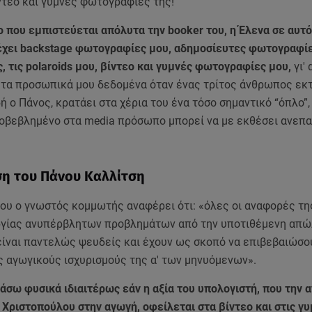
ντεο και γυμνές φωτογραφίες της!
 που εμπιστεύεται απόλυτα την booker του, η Έλενα σε αυτό
έχει backstage φωτογραφίες μου, αδημοσίευτες φωτογραφί
, τις polaroids μου, βίντεο και γυμνές φωτογραφίες μου,
γι' 
α τα προσωπικά μου δεδομένα όταν ένας τρίτος άνθρωπος εκ
ή ο Πάνος, κρατάει στα χέρια του ένα τόσο σημαντικό “όπλο”,
οβεβλημένο στα media πρόσωπο μπορεί να με εκθέσει ανεπ
η του Πάνου Καλλίτση
του ο γνωστός κομμωτής αναφέρει ότι: «όλες οι αναφορές τ
ργίας ανυπέρβλητων προβλημάτων από την υποτιθέμενη απώ
είναι παντελώς ψευδείς και έχουν ως σκοπό να επιβεβαιώσ
ς αγωγικούς ισχυρισμούς της α' των μηνυόμενων».
άσω φυσικά ιδιαιτέρως εάν η αξία του υπολογιστή, που την 
 Χριστοπούλου στην αγωγή, οφείλεται στα βίντεο και στις γ