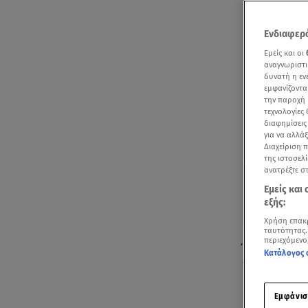
Ενδιαφερό
Εμείς και οι
αναγνωριστι
δυνατή η ε
εμφανίζοντα
την παροχή 
τεχνολογίες
διαφημίσεις
για να αλλά
Διαχείριση 
της ιστοσελί
ανατρέξτε σ
Εμείς και
εξής:
Χρήση επακ
ταυτότητας.
περιεχόμενο
Ένας δικαστ
Κατάλογος 
ζευγάρι, Πάν
Ωστόσο, οι τ
Εμφάνισ