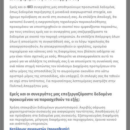
Εμείς και οι
603
συνεργάτες μας αποθηκεύουμε προσωπικά δεδομένα,
όπως δεδομένα περιήγησης ή μοναδικά αναγνωριστικά στοιχεία, και
έχουμε πρόσβαση σε αυτά στη συσκευή σας. Αν επιλέξετε Αποδοχή, θα
καταστεί δυνατή η ενεργοποίηση τεχνολογιών παρακολούθησης
προκειμένου να υποστηριχθούν οι σκοποί που εμφανίζονται παρακάτω,
για τους οποίους εμείς και οι συνεργάτες μας επεξεργαζόμαστε τα
δεδομένα με σκοπό την παροχή υπηρεσιών. Αν επιλέξετε Απόρριψη όλων
όλων ή αποσύρετε τη συγκατάθεσή σας, οι εν λόγω τεχνολογίες θα
απενεργοποιηθούν. Αν απενεργοποιηθούν οι ιχνηλάτες, ορισμένο
περιεχόμενο και κάποιες από τις διαφημίσεις που βλέπετε ενδέχεται να
μην είναι τόσο σχετικές με εσάς. Μπορείτε να επανεμφανίσετε αυτό το
μενού για να αλλάξετε τις επιλογές σας ή να αποσύρετε τη συναίνεσή σας
ανά πάσα στιγμή πατώντας τον σύνδεσμο Διαχείριση προτιμήσεων στο
κάτω μέρος της ιστοσελίδας [ή το αιωρούμενο εικονίδιο στο κάτω
αριστερό μέρος της ιστοσελίδας, εάν υπάρχει]. Οι επιλογές σας θα τεθούν
σε ισχύ στον Ιστότοπος. Για περισσότερες λεπτομέρειες ανατρέξτε στην
Πολιτική Απορρήτου μας.
Εμείς και οι συνεργάτες μας επεξεργαζόμαστε δεδομένα
προκειμένου να παρασχεθούν τα εξής:
Χρήση επακριβών δεδομένων γεωεντοπισμού. Ακριβής σάρωση
χαρακτηριστικών συσκευής για αναγνώριση ταυτότητας. Αποθήκευση ή/
και πρόσβαση στα δεδομένα μιας συσκευής. Εξατομικευμένη διαφήμιση
και περιεχόμενο, μέτρηση διαφήμισης και περιεχομένου, έρευνα κοινού
και ανάπτυξη υπηρεσιών.
Κατάλογος συνεργατών (προμηθευτές)