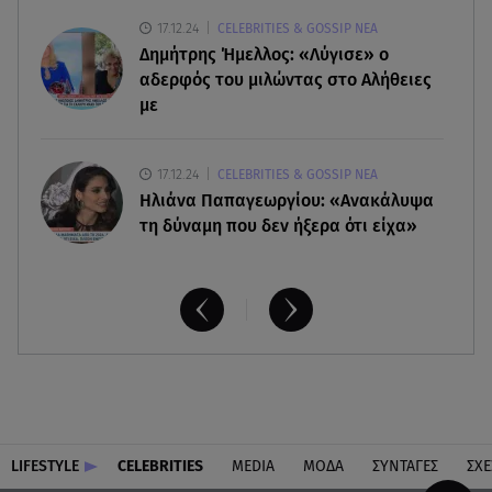
Αττικής
17.12.24
CELEBRITIES & GOSSIP ΝΕΑ
Δημήτρης Ήμελλος: «Λύγισε» ο
αδερφός του μιλώντας στο Αλήθειες
με
17.12.24
CELEBRITIES & GOSSIP ΝΕΑ
Ηλιάνα Παπαγεωργίου: «Ανακάλυψα
τη δύναμη που δεν ήξερα ότι είχα»
LIFESTYLE
CELEBRITIES
MEDIA
ΜΟΔΑ
ΣΥΝΤΑΓΕΣ
ΣΧΕ