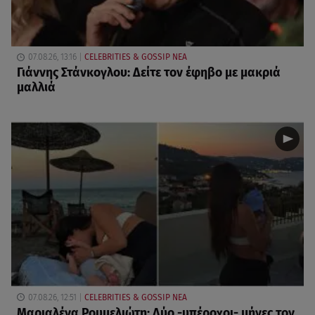
07.08.26, 13:16
CELEBRITIES & GOSSIP ΝΕΑ
Γιάννης Στάνκογλου: Δείτε τον έφηβο με μακριά
μαλλιά
07.08.26, 12:51
CELEBRITIES & GOSSIP ΝΕΑ
Μαριαλένα Ρουμελιώτη: Δύο -υπέροχοι- μήνες τον