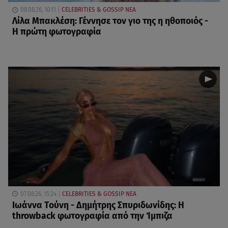
08.08.26, 10:11
CELEBRITIES & GOSSIP ΝΕΑ
Λίλα Μπακλέση: Γέννησε τον γιο της η ηθοποιός -
Η πρώτη φωτογραφία
07.08.26, 15:24
CELEBRITIES & GOSSIP ΝΕΑ
Ιωάννα Τούνη - Δημήτρης Σπυριδωνίδης: Η
throwback φωτογραφία από την Ίμπιζα