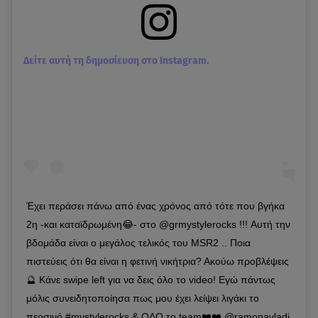
Δείτε αυτή τη δημοσίευση στο Instagram.
Έχει περάσει πάνω από ένας χρόνος από τότε που βγήκα
2η -και καταϊδρωμένη😂- στο @grmystylerocks !!! Αυτή την
βδομάδα είναι ο μεγάλος τελικός του MSR2 .. Ποια
πιστεύεις ότι θα είναι η φετινή νικήτρια? Ακούω προβλέψεις
🔮 Κάνε swipe left για να δεις όλο το video! Εγώ πάντως
μόλις συνειδητοποίησα πως μου έχει λείψει λιγάκι το
περσινό #mystylerocks & ΟΛΟ το team❤️❤️ @ramonavladi