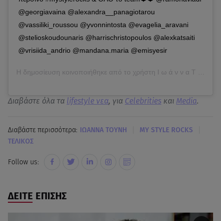
@georgiavaina @alexandra__panagiotarou
@vassiliki_roussou @yvonnintosta @evagelia_aravani
@stelioskoudounaris @harrischristopoulos @alexkatsaiti
@vrisiida_andrio @mandana.maria @emisyesir
Η δημοσίευση κοινοποιήθηκε από το χρήστη
Ι ω ά ν ν α Τ ο ύ ν η ®
Διαβάστε όλα τα
lifestyle νεα
, για
Celebrities
και
Media
.
|
|
Διαβάστε περισσότερα:
ΙΩΑΝΝΑ ΤΟΥΝΗ
MY STYLE ROCKS
ΤΕΛΙΚΟΣ
Follow us:
ΔΕΙΤΕ ΕΠΙΣΗΣ