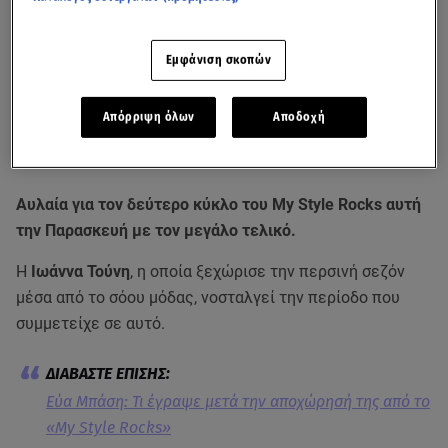
Εμφάνιση σκοπών
Απόρριψη όλων
Αποδοχή
Της είχε ασκηθεί σκληρή κριτική για τη φωτογραφία στο μνημείο του
Ολοκαυτώματος
Αυλαία για τον δεύτερο κύκλο του My Style Rocks αυτή
την Παρασκευή με τον μεγάλο τελικό.
Η
Ιωάννα Τούνη
, η οποία ξεχώρισε την περσινή σεζόν
μέσα από το σόου μόδας, νοσταλγεί την περίοδο που
συμμετείχε σε αυτό.
Εύα Μπάση: Τι έγραψε μετά την αποχώρησή της από το
«My Style Rocks»