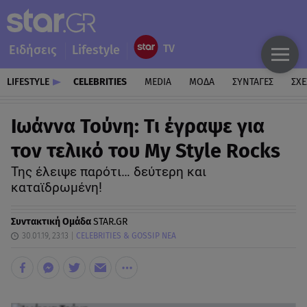
Ειδήσεις
Lifestyle
LIFESTYLE
CELEBRITIES
MEDIA
ΜΟΔΑ
ΣΥΝΤΑΓΕΣ
ΣΧΕ
Ιωάννα Τούνη: Τι έγραψε για
τον τελικό του My Style Rocks
Της έλειψε παρότι… δεύτερη και
καταϊδρωμένη!
Συντακτική Ομάδα
STAR.GR
30.01.19, 23:13
CELEBRITIES & GOSSIP ΝΕΑ