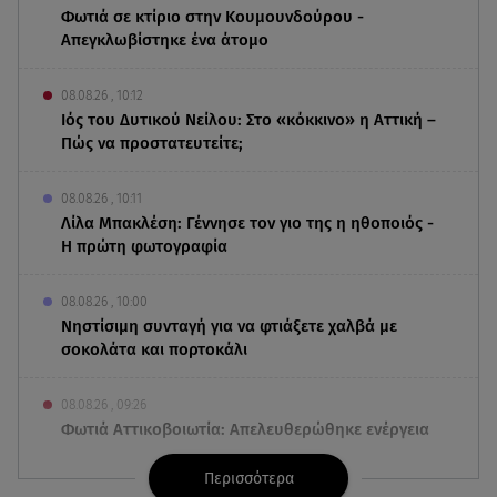
Φωτιά σε κτίριο στην Κουμουνδούρου -
Απεγκλωβίστηκε ένα άτομο
08.08.26 , 10:12
Ιός του Δυτικού Νείλου: Στο «κόκκινο» η Αττική –
Πώς να προστατευτείτε;
08.08.26 , 10:11
Λίλα Μπακλέση: Γέννησε τον γιο της η ηθοποιός -
Η πρώτη φωτογραφία
08.08.26 , 10:00
Νηστίσιμη συνταγή για να φτιάξετε χαλβά με
σοκολάτα και πορτοκάλι
08.08.26 , 09:26
Φωτιά Αττικοβοιωτία: Απελευθερώθηκε ενέργεια
ίση με 6 βόμβες Χιροσίμα
Περισσότερα