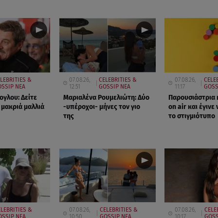
LEBRITIES &
07.08.26,
CELEBRITIES &
07.08.26,
CELE
SSIP ΝΕΑ
12:51
GOSSIP ΝΕΑ
11:17
GOSS
ογλου: Δείτε
Μαριαλένα Ρουμελιώτη: Δύο
Παρουσιάστρια 
 μακριά μαλλιά
-υπέροχοι- μήνες τον γιο
on air και έγινε 
της
το στιγμιότυπο
LEBRITIES &
07.08.26,
CELEBRITIES &
07.08.26,
CELE
OSSIP ΝΕΑ
10:50
GOSSIP ΝΕΑ
10:17
GOSS