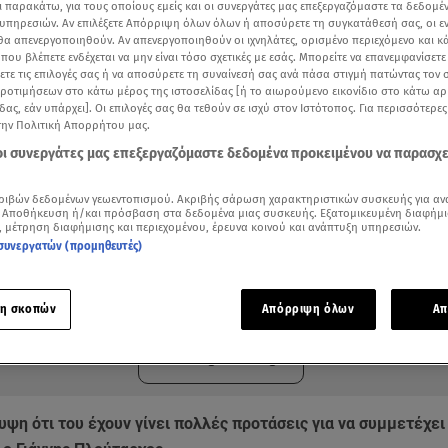
ι παρακάτω, για τους οποίους εμείς και οι συνεργάτες μας επεξεργαζόμαστε τα δεδομέ
υπηρεσιών. Αν επιλέξετε Απόρριψη όλων όλων ή αποσύρετε τη συγκατάθεσή σας, οι ε
 θα απενεργοποιηθούν. Αν απενεργοποιηθούν οι ιχνηλάτες, ορισμένο περιεχόμενο και κά
 που βλέπετε ενδέχεται να μην είναι τόσο σχετικές με εσάς. Μπορείτε να επανεμφανίσετ
ξετε τις επιλογές σας ή να αποσύρετε τη συναίνεσή σας ανά πάσα στιγμή πατώντας τον
προτιμήσεων στο κάτω μέρος της ιστοσελίδας [ή το αιωρούμενο εικονίδιο στο κάτω α
δας, εάν υπάρχει]. Οι επιλογές σας θα τεθούν σε ισχύ στον Ιστότοπος. Για περισσότερε
την Πολιτική Απορρήτου μας.
 οι συνεργάτες μας επεξεργαζόμαστε δεδομένα προκειμένου να παρασχ
ριβών δεδομένων γεωεντοπισμού. Ακριβής σάρωση χαρακτηριστικών συσκευής για αν
 Αποθήκευση ή/και πρόσβαση στα δεδομένα μιας συσκευής. Εξατομικευμένη διαφήμι
, μέτρηση διαφήμισης και περιεχομένου, έρευνα κοινού και ανάπτυξη υπηρεσιών.
συνεργατών (προμηθευτές)
ότερα άρθρα μας στην αναζήτηση σας
.gr στις επιλογές σας
η σκοπών
Απόρριψη όλων
Απ
Δείτε περισσότερα άρθρα μας στα αποτελέσματα αναζήτησης
Add star.gr on Google
ψη ότι του έχουν γίνει πολλές προτάσεις για να συμμετέχει 