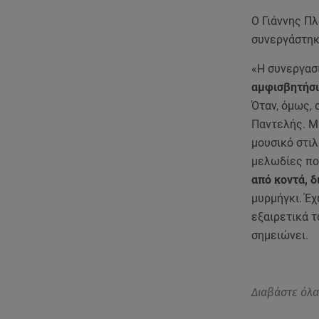
Ο Γιάννης Πλ
συνεργάστηκα
«Η συνεργασ
αμφισβητήσιμ
Όταν, όμως, 
Παντελής. Μ
μουσικό στιλ
μελωδίες που
από κοντά, δ
μυρμήγκι. Έ
εξαιρετικά τ
σημειώνει.
Διαβάστε όλ