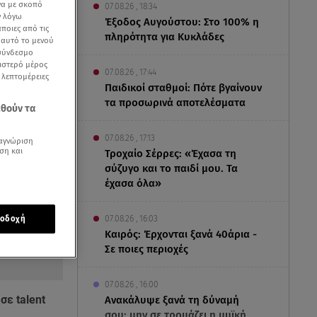
να με σκοπό
07.08.26 , 18:34
ν λόγω
Έξοδος Αυγούστου: Στο 100% η
ποιες από τις
πληρότητα για Κυκλάδες
ε αυτό το μενού
 σύνδεσμο
ριστερό μέρος
07.08.26 , 17:44
ς λεπτομέρειες
Παιδικοί σταθμοί: Πότε βγαίνουν
τα προσωρινά αποτελέσματα
εθούν τα
07.08.26 , 17:13
αγνώριση
ση και
Τροχαίο Σέρρες: «Έχασα τη
σύζυγο και το παιδί μου. Τα
έχασα όλα»
οδοχή
07.08.26 , 16:03
Καιρός: Έρχονται ξανά 40άρια -
Σε ποιες περιοχές
07.08.26 , 16:00
σε talent
Ανακάλυψε ξανά τη δύναμή
σου: μην σε τρομάζει η μυϊκή