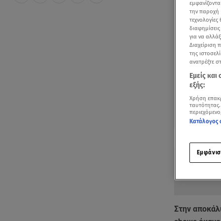
εμφανίζοντα
την παροχή 
τεχνολογίες
διαφημίσεις
για να αλλά
Διαχείριση 
της ιστοσελί
ανατρέξτε σ
Εμείς και
εξής:
Χρήση επακ
ταυτότητας.
περιεχόμενο
Κατάλογος 
Δείτε περισσ
Πρόσθηκη star
Εμφάνισ
Στην
αποκάλυ