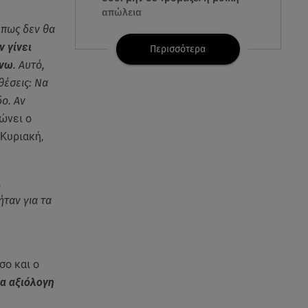
απώλεια
 πως δεν θα
ν γίνει
07.08.26 , 15:24
Περισσότερα
Ιωάννα Τούνη - Δημήτρης
ίνω
. Αυτό,
Σπυριδωνίδης: Η throwback
θέσεις: Να
φωτογραφία από την Ίμπιζα
ο. Αν
ώνει o
07.08.26 , 15:21
 Κυριακή,
Toyota C-HR: Δέκα χρόνια
ξεχωριστής καινοτομίας και
επιτυχίας
ι
ταν για τα
07.08.26 , 15:09
Τροχαίο Σέρρες: «Δεν πρόλαβα
να κάνω κάτι κι έπεσε πάνω
μου»
σο και ο
α αξιόλογη
07.08.26 , 14:49
Πέθανε η δημοσιογράφος και