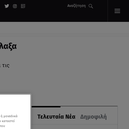
Αναζήτηση
λλαξα
 τις
Τελευταία Νέα
Δημοφιλή
 ή μοναδικά
α καταστεί
 που