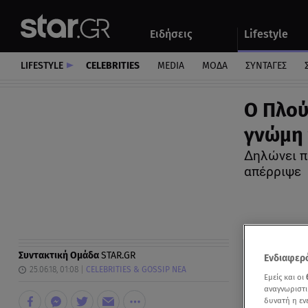
Αθλητικά
Quiz
Ειδήσεις
Lifestyle
Αυτοκίνητο
LIFESTYLE
CELEBRITIES
MEDIA
ΜΟΔΑ
ΣΥΝΤΑΓΕΣ
Ο Πλού
γνώμη 
Δηλώνει πω
απέρριψε
Συντακτική Ομάδα
STAR.GR
Ενδιαφερό
25.06.18, 01:08
CELEBRITIES & GOSSIP ΝΕΑ
Εμείς και οι
αναγνωριστι
δυνατή η ε