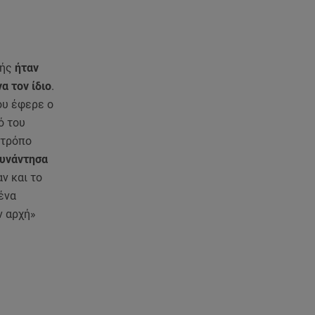
πρώην σύζυγος του Βασίλη
Χιώτη, Χριστίνα Πιτουρά
07.08.26 , 14:44
λής
ήταν
Στεφανίδου: «Κόβει» την ανάσα
με το σώμα της - Οι πόζες με
α τον ίδιο
.
μαγιό
ου έφερε ο
ό του
07.08.26 , 14:05
 τρόπο
Μυστράς: «Τον έβαλα στον
συνάντησα
καταψύκτη γιατί ήθελα να τον
ν και το
κρατήσω άφθαρτο»
ένα
ν αρχή»
07.08.26 , 14:00
K-beauty blush: Τα viral ρουζ
που υπόσχονται το πολυπόθητο
κορεάτικο glow
07.08.26 , 13:42
Παραλίες: Πάνω από 1.500