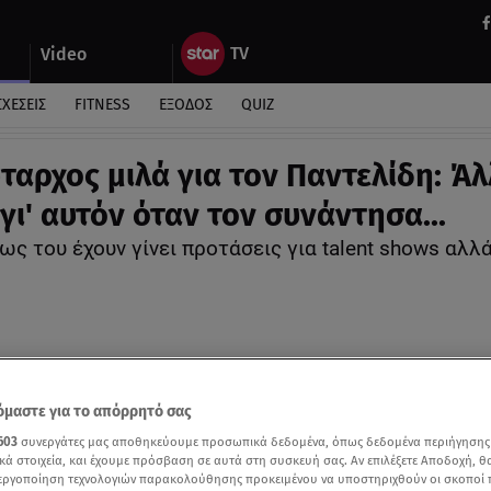
Video
ΣΧΕΣΕΙΣ
FITNESS
ΕΞΟΔΟΣ
QUIZ
ταρχος μιλά για τον Παντελίδη: Ά
γι' αυτόν όταν τον συνάντησα...
ς του έχουν γίνει προτάσεις για talent shows αλλά
μαστε για το απόρρητό σας
603
συνεργάτες μας αποθηκεύουμε προσωπικά δεδομένα, όπως δεδομένα περιήγησης
κά στοιχεία, και έχουμε πρόσβαση σε αυτά στη συσκευή σας. Αν επιλέξετε Αποδοχή, θ
νεργοποίηση τεχνολογιών παρακολούθησης προκειμένου να υποστηριχθούν οι σκοποί