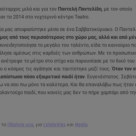
ούταρχος μιλά και για τον
Παντελή Παντελίδη
, με τον οποίο
ν το 2014 στο νυχτερινό κέντρο Teatro.
ία μας αποφασίστηκε μέσα σε ένα Σαββατοκύριακο. Ο Παντε
ος από τους περισσότερους στο χώρο μας, αλλά και από μέν
συνειδητοποίησα το μεγάλο του ταλέντο, είδα το καινούριο π
ίλησε αμέσως στις καρδιές των ανθρώπων. Με το προσωπικ
 ανέτρεψε το μέτρο στο στίχο και παρουσίασε με το δικό του
 ο κόσμος τις αγάπησε και ταυτίστηκε μαζί τους.
Όταν τον 
ιαπίστωσα πόσο εξαιρετικό παιδί ήταν
. Ευγενέστατος. Σεβότα
χω να σου πω μόνο τα καλύτερα. Και θα επαναλάβω πως ήταν 
αλαντούχο παιδί, που κανείς μας δεν το πήρε χαμπάρι από τη
α τα
lifestyle νεα
, για
Celebrities
και
Media
.