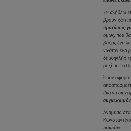
shows έκανε
«
Η αλήθεια ε
βρουν κάτι π
προτάσεις γι
όμως, που θα
βάζεις ένα λ
γινόταν ένα 
δημοφιλής τρ
μαζί με το Π
Όσον αφορά τ
αποσπασματικ
ίδια να διαχ
συγκεκριμέν
Ανάμεσα στο
Κωνσταντίν
πορεία
» .