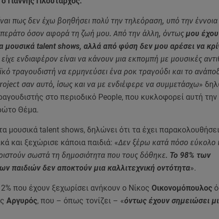
 ο Γιάννης Πλούταρχος.
ίναι πως δεν έχω βοηθήσει πολύ την τηλεόραση, υπό την έννοια
ιπεράτο όσον αφορά τη ζωή μου. Από την άλλη, όντως
μου έχου
α μουσικά talent shows, αλλά από φύση δεν μου αρέσει να κρ
 είχε ενδιαφέρον είναι να κάνουν μια εκπομπή με μουσικές αντι
αϊκό τραγουδιστή να ερμηνεύσει ένα ροκ τραγούδι και το ανάποδ
project σαν αυτό, ίσως και να με ενδιέφερε να συμμετάσχω
» δηλ
αγουδιστής στο περιοδικό People, που κυκλοφορεί αυτή την
ρώτο Θέμα.
α μουσικά talent shows, δηλώνει ότι τα έχει παρακολουθήσε
ά και ξεχώρισε κάποια παιδιά: «
Δεν ξέρω κατά πόσο εύκολο ή
ειριστούν σωστά τη δημοσιότητα που τους δόθηκε.
Το 98% των
ων παιδιών δεν αποκτούν μια καλλιτεχνική οντότητα
».
 2% που έχουν ξεχωρίσει ανήκουν ο Νίκος
Οικονομόπουλος
ό
ος
Αργυρός
, που – όπως τονίζει – «
όντως έχουν σημειώσει μι