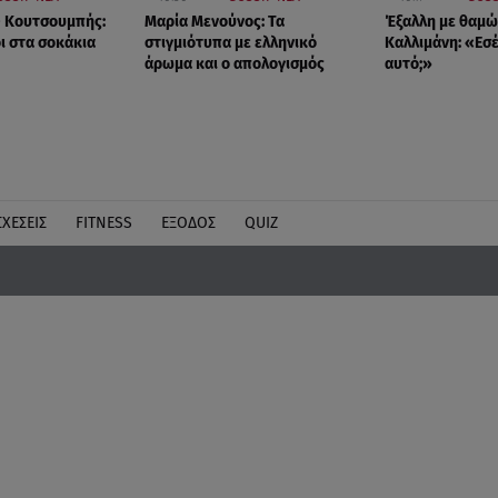
- Κουτσουμπής:
Μαρία Μενούνος: Τα
Έξαλλη με θαμώ
ι στα σοκάκια
στιγμιότυπα με ελληνικό
Καλλιμάνη: «Εσέ
άρωμα και ο απολογισμός
αυτό;»
ΣΧΕΣΕΙΣ
FITNESS
ΕΞΟΔΟΣ
QUIZ