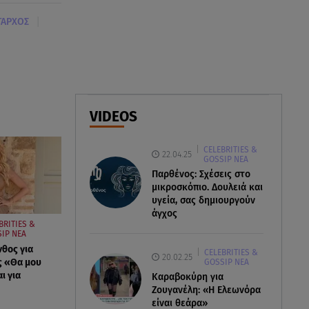
έλεγχοι - Στη μάχη drones και
|
ΤΑΡΧΟΣ
νέες τεχνολογίες
07.08.26 , 13:33
Καινούργιου:Πένθος για
συνεργάτιδά της «Θα μου
λείπεις πάντα και για πάντα»
VIDEOS
07.08.26 , 13:16
CELEBRITIES &
Γιάννης Στάνκογλου: Δείτε τον
22.04.25
GOSSIP ΝΕΑ
έφηβο με μακριά μαλλιά
Παρθένος: Σχέσεις στο
μικροσκόπιο. Δουλειά και
υγεία, σας δημιουργούν
άγχος
BRITIES &
IP ΝΕΑ
νθος για
CELEBRITIES &
20.02.25
ς «Θα μου
GOSSIP ΝΕΑ
ι για
Καραβοκύρη για
Ζουγανέλη: «Η Ελεωνόρα
είναι θεάρα»