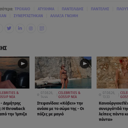
|
|
|
|
σότερα:
ΤΡΟΧΑΙΟ
ΑΤΥΧΗΜΑ
ΠΑΝΤΕΛΙΔΗΣ
ΠΑΝΤΕΛΗΣ
ΠΛΟΥ
|
|
ΚΑΝ
ΣΥΝΕΡΓΑΣΤΗΚΑΝ
ΑΛΛΑΞΑ ΓΝΩΜΗ
ΣΗΣ
LEBRITIES &
07.08.26,
CELEBRITIES &
07.08.26,
CELE
OSSIP ΝΕΑ
14:44
GOSSIP ΝΕΑ
13:33
GOSS
 - Δημήτρης
Στεφανίδου: «Κόβει» την
Καινούργιου:Πέ
: Η throwback
ανάσα με το σώμα της - Οι
συνεργάτιδά τη
πό την Ίμπιζα
πόζες με μαγιό
λείπεις πάντα κα
πάντα»