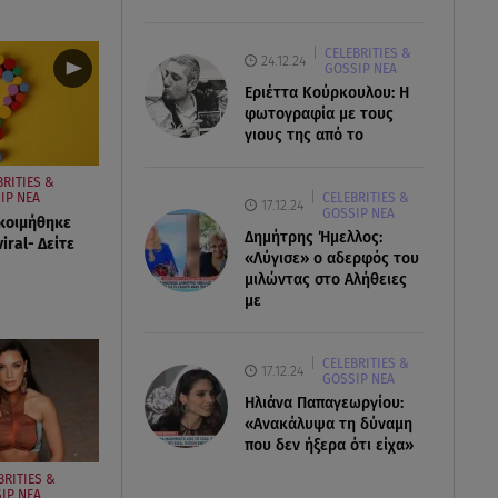
CELEBRITIES &
24.12.24
GOSSIP ΝΕΑ
Εριέττα Κούρκουλου: Η
φωτογραφία με τους
γιους της από το
BRITIES &
IP ΝΕΑ
CELEBRITIES &
17.12.24
GOSSIP ΝΕΑ
κοιμήθηκε
Δημήτρης Ήμελλος:
viral- Δείτε
«Λύγισε» ο αδερφός του
μιλώντας στο Αλήθειες
με
CELEBRITIES &
17.12.24
GOSSIP ΝΕΑ
Ηλιάνα Παπαγεωργίου:
«Ανακάλυψα τη δύναμη
που δεν ήξερα ότι είχα»
BRITIES &
IP ΝΕΑ