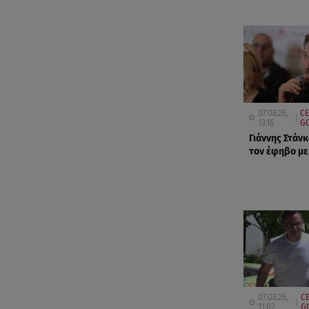
07.08.26,
CE
13:16
GO
Γιάννης Στάνκ
τον έφηβο με
07.08.26,
CE
11:02
G